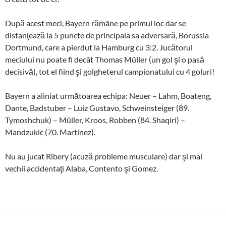
După acest meci, Bayern rămâne pe primul loc dar se
distanţează la 5 puncte de principala sa adversară, Borussia
Dortmund, care a pierdut la Hamburg cu 3:2. Jucătorul
meciului nu poate fi decât Thomas Müller (un gol şi o pasă
decisivă), tot el fiind şi golgheterul campionatului cu 4 goluri!
Bayern a aliniat următoarea echipa: Neuer – Lahm, Boateng,
Dante, Badstuber – Luiz Gustavo, Schweinsteiger (89.
Tymoshchuk) – Müller, Kroos, Robben (84. Shaqiri) –
Mandzukic (70. Martínez).
Nu au jucat Ribery (acuză probleme musculare) dar şi mai
vechii accidentaţi Alaba, Contento şi Gomez.