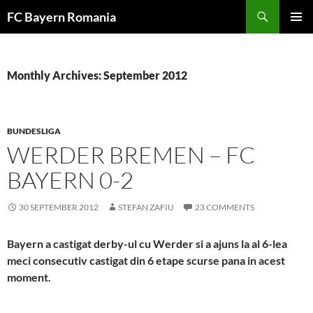
Skip
FC Bayern Romania
to
PRIMAR
content
MENU
Monthly Archives: September 2012
BUNDESLIGA
WERDER BREMEN – FC
BAYERN 0-2
30 SEPTEMBER 2012
STEFAN ZAFIU
23 COMMENTS
Bayern a castigat derby-ul cu Werder si a ajuns la al 6-lea
meci consecutiv castigat din 6 etape scurse pana in acest
moment.