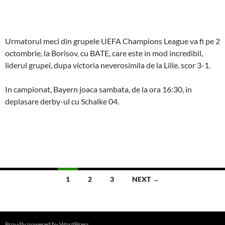
Urmatorul meci din grupele UEFA Champions League va fi pe 2
octombrie, la Borisov, cu BATE, care este in mod incredibil,
liderul grupei, dupa victoria neverosimila de la Lille, scor 3-1.
In campionat, Bayern joaca sambata, de la ora 16:30, in
deplasare derby-ul cu Schalke 04.
Posts
1
2
3
NEXT →
navigation
Proudly powered by WordPress