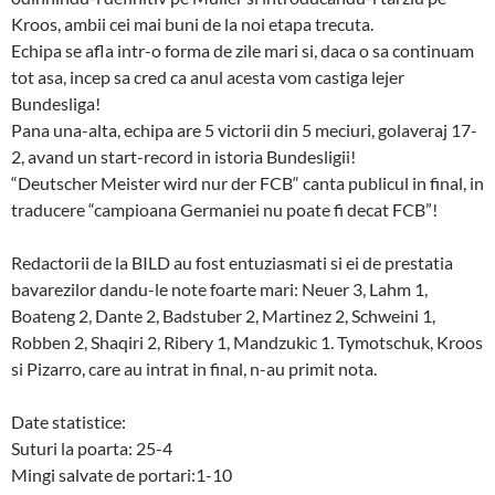
Kroos, ambii cei mai buni de la noi etapa trecuta.
Echipa se afla intr-o forma de zile mari si, daca o sa continuam
tot asa, incep sa cred ca anul acesta vom castiga lejer
Bundesliga!
Pana una-alta, echipa are 5 victorii din 5 meciuri, golaveraj 17-
2, avand un start-record in istoria Bundesligii!
“Deutscher Meister wird nur der FCB“ canta publicul in final, in
traducere “campioana Germaniei nu poate fi decat FCB”!
Redactorii de la BILD au fost entuziasmati si ei de prestatia
bavarezilor dandu-le note foarte mari: Neuer 3, Lahm 1,
Boateng 2, Dante 2, Badstuber 2, Martinez 2, Schweini 1,
Robben 2, Shaqiri 2, Ribery 1, Mandzukic 1. Tymotschuk, Kroos
si Pizarro, care au intrat in final, n-au primit nota.
Date statistice:
Suturi la poarta: 25-4
Mingi salvate de portari:1-10