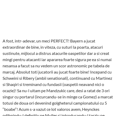
A fost, intr-adevar, un meci PERFECT! Bayern a jucat
extraordinar de bine, in viteza, cu suturi la poarta, atacuri
sustinute, mijlocul a distrus atacurile oaspetilor dar a si creat
mingi pentru atacanti iar apararea foarte sigura pe ea si numai
nesansa a facut sa nu vedem un scor astronomic pe tabela de
marcaj. Absolut toti jucatorii au jucat foarte bine! Incepand cu
Schweini si Ribery (ambii senationali), continuand cu Martinez
si Shaqiri si treminand cu fundasii (oaspetii neavand nici o
ocazie)! Sa nu-l uitam pe Mandzukic care, desi a ratat de 3 ori
singur cu portarul (incurcandu-se in minge ca Gomez) a marcat
totusi de doua ori devenind golgheterul campionatului cu 5
“boabe”! Acum s-a vazut ce lot valoros avem, Heynckes
odihnindu-l definitiv pe Muller si introducandu-l tarziu pe