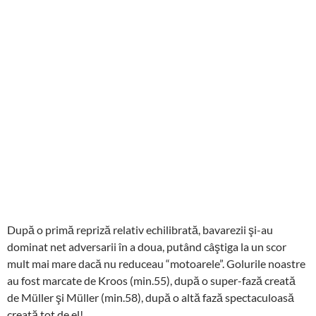
După o primă repriză relativ echilibrată, bavarezii şi-au
dominat net adversarii în a doua, putând câştiga la un scor
mult mai mare dacă nu reduceau “motoarele”. Golurile noastre
au fost marcate de Kroos (min.55), după o super-fază creată
de Müller şi Müller (min.58), după o altă fază spectaculoasă
creată tot de el!