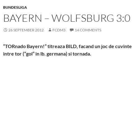
BUNDESLIGA
BAYERN – WOLFSBURG 3:0
26 SEPTEMBER 2012
FCDM3
14 COMMENTS
“TORnado Bayern!” titreaza BILD, facand un joc de cuvinte
intre tor (“gol” in lb. germana) si tornada.