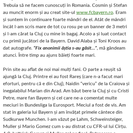
Trebuia să ne facem cunoscuți în Romania. Cosmin și Stefan
au muncit enorm și au creat site-ul
www.fcbayern.ro
. Eram
și suntem în continuare foarte mândri de el. Atât de mândri
încât l-am scris mare de tot cu rosu pe un banner de 3 metri
și l-am cărat la Cluj cu mine în bagaj. Acolo a și luat contact
cu primii jucători de la Bayern. David Alaba și Toni Kroos au
dat autografe.
“Fix anonimii ăștia s-au găsit…”
, mă gândeam
atunci. Între timp au ajuns băieți foarte mari.
Prin site au aflat de noi mai mulți fani. O parte a reușit să
ajungă la Cluj. Printre ei au fost Rareș (care n-a facut mari
eforturi, pentru că e din Cluj), Naidin “vericu” de la Craiova și
inegalabilul Marian din Arad. Am băut bere la Cluj și cu Cristi
Petre, mare fan Bayern și cel care ne-a comentat multe
meciuri în Bundesliga la Eurosport. Meciul a fost de vis. Am
stat in galeria lui Bayern și am învățat primele cântece din
Sudkurwe Munchen. I-am văzut pe Lahm, Schweinsteiger,
Muller și Mario Gomez cum s-au distrat cu CFR-ul lui Cîrțu.