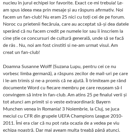
nucleu în jurul echipei lor favorite. Exact ce-mi trebuia! Le-
am spus ideea mea prin mesaje și au răspuns afirmativ. Noi
facem un fan-club! Nu eram 25 nici cu toți cei de pe forum.
Noroc cu prietenii fiecăruia, care au acceptat să-și dea datele
sperând că nu facem credit pe numele lor sau îi înscriem la
cine știe ce concursuri de cultură generală, unde să se facă
de râs . Nu, noi am fost cinstiti si ne-am urmat visul. Am
creat un fan-club!
Doamna Susanne Wolff (Suzana Lupu, pentru cei ce nu
vorbesc limba germană), a răspuns zecilor de mail-uri pe care
i le-am trimis și ne-a promis că ne ajută. Îi trimiteam pe rând
documente Word cu fiecare membru pe care reușeam să-l
convingem să intre în fan-club. Am atins 25 pe finalul verii și
tot atunci am primit si o veste extraordinară: Bayern
Munchen venea în Romania! 3 Noiembrie, la Cluj, se juca
meciul cu CFR din grupele UEFA Champions League 2010-
2011. Îmi era clar că nu pot rata ocazia de a vedea pe viu
echipa noastră. Dar mai aveam multa treabă până atunci.