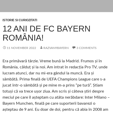
ISTORIE SI CURIOZITATI
12 ANI DE FC BAYERN
ROMÂNIA!
11 NOVEMBER 2022
RAZVAN9BAYERN
3 COMMENTS
Era primăvară târzie. Vreme bună la Madrid. Frumos și în
România, călduț și la noi. Am intrat în redacția Pro TV, unde
lucram atunci, dar nu mi-era gândul la muncă. Era și
sâmbătă. Prima finală de UEFA Champions League care s-a
jucat într-o sâmbătă și pe mine m-a prins “pe tură”. Știam
totuși că va trece ușor ziua. Am scris și câteva știri despre
meciul pe care îl așteptam cu atâta nerăbdare: Inter Milano –
Bayern Munchen, finală pe care suporterii bavarezi o
așteptau de 9 ani. Eu doar de doi, pentru că abia în 2008 am