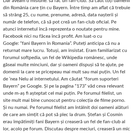
Dar aveam o misiune: să fac un fan-club. Să caut toți oamenii
din România care țin cu Bayern. Între timp am aflat că trebuie
să strâng 25, cu nume, prenume, adresă, data nașterii și
număr de telefon, că să pot creă un fan-club oficial. Pe
atunci internetul încă reprezenta o noutate pentru mine.
Facebook nici nu făcea încă profit. Am luat-o cu
Google: “fani Bayern în Romania”. Puteți anticipa că nu a
returnat mare lucru. Totuși, am insistat. Eram familiarizat cu
forumul softpedia, un fel de Wikipedia românesc, unde
găseai multe minciuni, dar și oameni dispuși să te ajute, pe
domenii la care se pricepeau mai mult sau mai puțin. Un fel
de ’nea Nelu al internetului. Am căutat “forum suporteri
Bayern” pe Google. Și pe la pagina “173” văd ceva relevant
unde m-aș fi așteptat cel mai puțin. Pe forumul filelist, un
site mult mai bine cunoscut pentru colecția de filme porno.
Și nu numai. Pe forumul filelist am întâlnit doi oameni alături
de care am simțit că pot să plec la drum. Ștefan și Cosmin
erau împătimiți fani Bayern și creaseră un fel de fan-club al
lor, acolo pe forum. Discutau despre meciuri, creaseră un mic