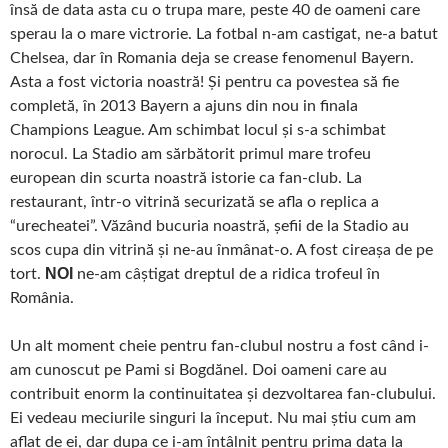
însă de data asta cu o trupa mare, peste 40 de oameni care
sperau la o mare victrorie. La fotbal n-am castigat, ne-a batut
Chelsea, dar în Romania deja se crease fenomenul Bayern.
Asta a fost victoria noastră! Și pentru ca povestea să fie
completă, în 2013 Bayern a ajuns din nou in finala
Champions League. Am schimbat locul și s-a schimbat
norocul. La Stadio am sărbătorit primul mare trofeu
european din scurta noastră istorie ca fan-club. La
restaurant, într-o vitrină securizată se afla o replica a
“urecheatei”. Văzând bucuria noastră, șefii de la Stadio au
scos cupa din vitrină și ne-au înmânat-o. A fost cireașa de pe
NOI
tort.
ne-am câștigat dreptul de a ridica trofeul în
România.
Un alt moment cheie pentru fan-clubul nostru a fost când i-
am cunoscut pe Pami si Bogdănel. Doi oameni care au
contribuit enorm la continuitatea și dezvoltarea fan-clubului.
Ei vedeau meciurile singuri la început. Nu mai știu cum am
aflat de ei, dar dupa ce i-am întâlnit pentru prima data la