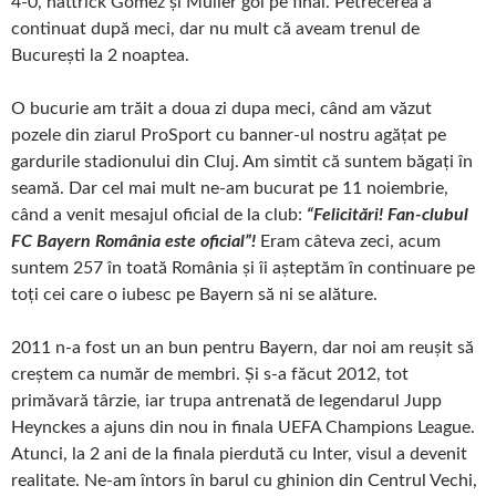
4-0, hattrick Gomez și Muller gol pe final. Petrecerea a
continuat după meci, dar nu mult că aveam trenul de
București la 2 noaptea.
O bucurie am trăit a doua zi dupa meci, când am văzut
pozele din ziarul ProSport cu banner-ul nostru agățat pe
gardurile stadionului din Cluj. Am simtit că suntem băgați în
seamă. Dar cel mai mult ne-am bucurat pe 11 noiembrie,
când a venit mesajul oficial de la club:
“Felicitări! Fan-clubul
FC Bayern România este oficial”!
Eram câteva zeci, acum
suntem 257 în toată România și îi așteptăm în continuare pe
toți cei care o iubesc pe Bayern să ni se alăture.
2011 n-a fost un an bun pentru Bayern, dar noi am reușit să
creștem ca număr de membri. Și s-a făcut 2012, tot
primăvară târzie, iar trupa antrenată de legendarul Jupp
Heynckes a ajuns din nou in finala UEFA Champions League.
Atunci, la 2 ani de la finala pierdută cu Inter, visul a devenit
realitate. Ne-am întors în barul cu ghinion din Centrul Vechi,