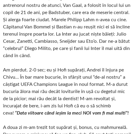
antrenorul nostru de atunci, Van Gaal, a folosit în locul lui un
copil de 21 de ani, pe Badstuber, care era de meserie central.
Și alerga foarte ciudat. Marele Philipp Lahm n-avea cu cine.
Căpitanul Van Bommel și Bastian n-au reușit nici ei să încline
terenul înspre poarta lor. La Inter au jucat niște băieți: Julio
Cesar, Zanetti, Cambiasso, Sneijder sau Eto’o. Dar ne-a bătut
“celebrul” Diego Milito, pe care și fanii lui Inter îl mai uită din
când în când.
Am pierdut. 2-0 sec; eu și Hofi supărați, Andrei îl înjura pe
Chivu… În bar mare bucurie, în sfârșit unul “de-al nostru” a
câștigat UEFA Champions League în noul format. M-a durut
bucuria ălora mai rău decât loviturile în ușă cu degetul mic
de la picior; mai rău decât la dentist! M-am revoltat și,
încurajat de bere, i-am zis lui Hofi că eu o să schimb
ceva!
“Data viitoare când ieșim la meci NOI vom fi mai multi”!
A doua zi m-am trezit tot supărat și, bonus, cu mahmureală.