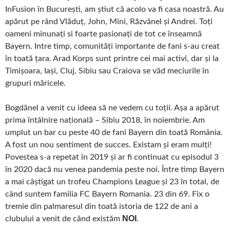
InFusion în București, am știut că acolo va fi casa noastră. Au
apărut pe rând Vlăduț, John, Mini, Răzvănel și Andrei. Toți
oameni minunați si foarte pasionați de tot ce înseamnă
Bayern. Intre timp, comunități importante de fani s-au creat
în toată țara. Arad Korps sunt printre cei mai activi, dar și la
Timișoara, Iași, Cluj, Sibiu sau Craiova se văd meciurile în
grupuri măricele.
Bogdănel a venit cu ideea să ne vedem cu toții. Așa a apărut
prima întâlnire națională – Sibiu 2018, în noiembrie. Am
umplut un bar cu peste 40 de fani Bayern din toată România.
A fost un nou sentiment de succes. Existam și eram mulți!
Povestea s-a repetat în 2019 și ar fi continuat cu episodul 3
în 2020 dacă nu venea pandemia peste noi. Între timp Bayern
a mai câștigat un trofeu Champions League și 23 în total, de
când suntem familia FC Bayern Romania. 23 din 69. Fix o
tremie din palmaresul din toată istoria de 122 de ani a
NOI
clubului a venit de când existăm
.