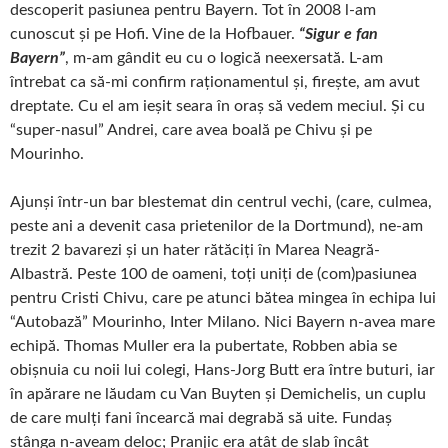
descoperit pasiunea pentru Bayern. Tot în 2008 l-am
cunoscut și pe Hofi. Vine de la Hofbauer.
“Sigur e fan
Bayern”
, m-am gândit eu cu o logică neexersată. L-am
întrebat ca să-mi confirm raționamentul și, firește, am avut
dreptate. Cu el am ieșit seara în oraș să vedem meciul. Și cu
“super-nasul” Andrei, care avea boală pe Chivu și pe
Mourinho.
Ajunși într-un bar blestemat din centrul vechi, (care, culmea,
peste ani a devenit casa prietenilor de la Dortmund), ne-am
trezit 2 bavarezi și un hater rătăciți în Marea Neagră-
Albastră. Peste 100 de oameni, toți uniți de (com)pasiunea
pentru Cristi Chivu, care pe atunci bătea mingea în echipa lui
“Autobază” Mourinho, Inter Milano. Nici Bayern n-avea mare
echipă. Thomas Muller era la pubertate, Robben abia se
obișnuia cu noii lui colegi, Hans-Jorg Butt era între buturi, iar
în apărare ne lăudam cu Van Buyten și Demichelis, un cuplu
de care mulți fani încearcă mai degrabă să uite. Fundaș
stânga n-aveam deloc; Pranjic era atât de slab încât