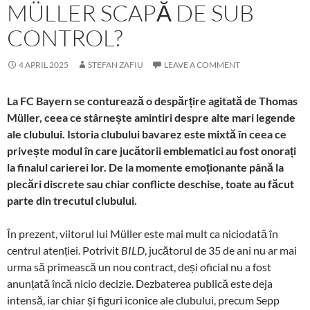
MÜLLER SCAPĂ DE SUB
CONTROL?
4 APRIL 2025
STEFAN ZAFIU
LEAVE A COMMENT
La FC Bayern se conturează o despărțire agitată de Thomas
Müller, ceea ce stârnește amintiri despre alte mari legende
ale clubului. Istoria clubului bavarez este mixtă în ceea ce
privește modul în care jucătorii emblematici au fost onorați
la finalul carierei lor. De la momente emoționante până la
plecări discrete sau chiar conflicte deschise, toate au făcut
parte din trecutul clubului.
În prezent, viitorul lui Müller este mai mult ca niciodată în
centrul atenției. Potrivit
BILD
, jucătorul de 35 de ani nu ar mai
urma să primească un nou contract, deși oficial nu a fost
anunțată încă nicio decizie. Dezbaterea publică este deja
intensă, iar chiar și figuri iconice ale clubului, precum Sepp