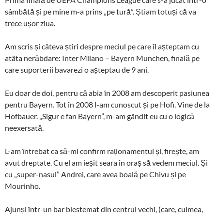
sâmbătă și pe mine m-a prins „pe tură”. Știam totuși că va
trece ușor ziua.
Am scris și câteva știri despre meciul pe care îl așteptam cu
atâta nerăbdare: Inter Milano – Bayern Munchen, finală pe
care suporterii bavarezi o așteptau de 9 ani.
Eu doar de doi, pentru că abia în 2008 am descoperit pasiunea
pentru Bayern. Tot în 2008 l-am cunoscut și pe Hofi. Vine de la
Hofbauer. „Sigur e fan Bayern”, m-am gândit eu cu o logică
neexersată.
L-am întrebat ca să-mi confirm raționamentul și, firește, am
avut dreptate. Cu el am ieșit seara în oraș să vedem meciul. Și
cu „super-nasul” Andrei, care avea boală pe Chivu și pe
Mourinho.
Ajunși într-un bar blestemat din centrul vechi, (care, culmea,