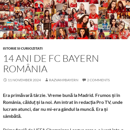
ISTORIE SI CURIOZITATI
14 ANI DE FC BAYERN
ROMÂNIA
11 NOVEMBER 2024
RAZVAN9BAYERN
2 COMMENTS
Era primăvară târzie. Vreme bună la Madrid. Frumos și în
România, călduț și la noi. Am intrat în redacția Pro TV, unde
lucram atunci, dar nu mi-era gândul la muncă. Era și
sâmbătă.
Prima finală de UEFA Champions League care s-a jucat într-o