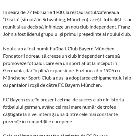
În seara de 27 februarie 1900, la restaurantul/cafeneaua
“Gisela” (situată în Schwabing, München), acești fotbaliști s-au
reunit și au decis să înființeze un nou club independent. Franz
John a fost liderul grupului și primul președinte al noului club.
Noul club a fost numit Fußball-Club Bayern München.
Fondatorii doreau să creeze un club independent care să
promoveze fotbalul, care era un sport aflat la început în
Germania, dar în plină expansiune. Fuziunea din 1906 cu
Münchener Sport-Club a dus la adoptarea echipamentului alb
cu pantaloni roșii de către FC Bayern München.
FC Bayern este în prezent cel mai de succes club din istoria
fotbalului german, având cel mai mare număr de trofee
câștigate la nivel intern și una dintre cele mai constante
prezențe în competițiile europene
Cele mai importante trofee câștigate de FC Bayern