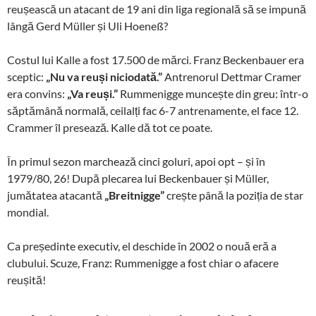
reușească un atacant de 19 ani din liga regională să se impună
lângă Gerd Müller și Uli Hoeneß?
Costul lui Kalle a fost 17.500 de mărci. Franz Beckenbauer era
sceptic:
„Nu va reuși niciodată.”
Antrenorul Dettmar Cramer
era convins:
„Va reuși.”
Rummenigge muncește din greu: într-o
săptămână normală, ceilalți fac 6-7 antrenamente, el face 12.
Crammer îl presează. Kalle dă tot ce poate.
În primul sezon marchează cinci goluri, apoi opt – și în
1979/80, 26! După plecarea lui Beckenbauer și Müller,
jumătatea atacantă
„Breitnigge”
crește până la poziția de star
mondial.
Ca președinte executiv, el deschide în 2002 o nouă eră a
clubului. Scuze, Franz: Rummenigge a fost chiar o afacere
reușită!