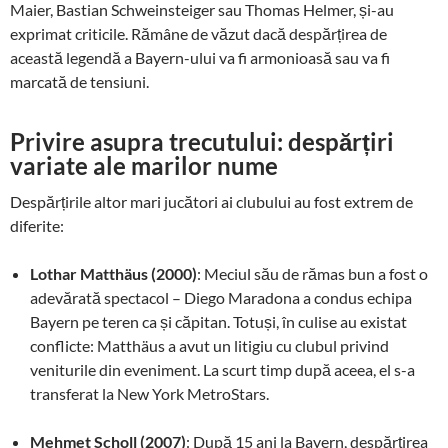
Maier, Bastian Schweinsteiger sau Thomas Helmer, și-au
exprimat criticile. Rămâne de văzut dacă despărțirea de
această legendă a Bayern-ului va fi armonioasă sau va fi
marcată de tensiuni.
Privire asupra trecutului: despărțiri
variate ale marilor nume
Despărțirile altor mari jucători ai clubului au fost extrem de
diferite:
Lothar Matthäus (2000)
: Meciul său de rămas bun a fost o
adevărată spectacol – Diego Maradona a condus echipa
Bayern pe teren ca și căpitan. Totuși, în culise au existat
conflicte: Matthäus a avut un litigiu cu clubul privind
veniturile din eveniment. La scurt timp după aceea, el s-a
transferat la New York MetroStars.
Mehmet Scholl (2007)
: După 15 ani la Bayern, despărțirea