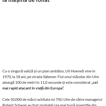
Cu o singură valiză și un plan ambițios, Uli Hoeneß vine în
1970, la 18 ani, pe strada Säbener. Fiul unui măcelar din Ulm
aleargă 100 de metri în 11,0 secunde și este considerat
„cel
mai rapid atacant în viață din Europa”.
Cele 50.000 de mărci achitate lui TSG Ulm de către managerul
Robert Schwan au fost probabil cea mai bună investiție din