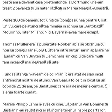
peste ani a devenit casa prietenilor de la Dortmund), ne-am
trezit 2 bavarezi și un hater rătăciți în Marea Neagră-Albastră.
Peste 100 de oameni, toți uniți de (com)pasiunea pentru Cristi
Chivu, care pe atunci bătea mingea în echipa lui „Autobază”
Mourinho, Inter Milano. Nici Bayern n-avea mare echipă.
Thomas Muller era la pubertate, Robben abia se obișnuia cu
noii lui colegi, Hans-Jorg Butt era între buturi, iar în apărare ne
lăudam cu Van Buyten și Demichelis, un cuplu de care mulți
fani încearcă mai degrabă să uite.
Fundaș stânga n-aveam deloc; Pranjic era atât de slab încât
antrenorul nostru de atunci, Van Gaal, a folosit în locul lui un
copil de 21 de ani, pe Badstuber, care era de meserie central. Și
alerga foarte ciudat.
Marele Philipp Lahm n-avea cu cine. Căpitanul Van Bommel și
Bastian n-au reușit nici ei să încline terenul înspre poarta lor.