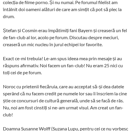
colecția de filme porno. Și nu numai. Pe forumul filelist am
întâlnit doi oameni alături de care am simțit că pot să plec la
drum.
Ștefan și Cosmin erau împătimiți fani Bayern și creaseră un fel
de fan-club al lor, acolo pe forum.
Discutau despre meciuri,
creaseră un mic nucleu în jurul echipei lor favorite.
Exact ce-mi trebuia! Le-am spus ideea mea prin mesaje și au
răspuns afirmativ. Noi facem un fan-club! Nu eram 25 nici cu
toți cei de pe forum.
Noroc cu prietenii fiecăruia, care au acceptat să-și dea datele
sperând că nu facem credit pe numele lor sau îi înscriem la cine
știe ce concursuri de cultură generală, unde să se facă de râs.
Nu, noi am fost cinstiți si ne-am urmat visul. Am creat un fan-
club!
Doamna Susanne Wolff (Suzana Lupu, pentru cei ce nu vorbesc