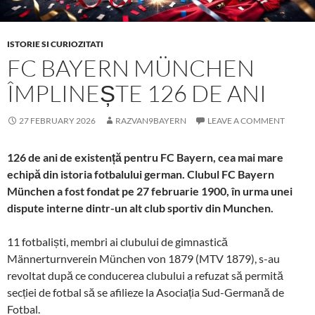
ISTORIE SI CURIOZITATI
FC BAYERN MÜNCHEN
ÎMPLINEȘTE 126 DE ANI
27 FEBRUARY 2026
RAZVAN9BAYERN
LEAVE A COMMENT
126 de ani de existență pentru FC Bayern, cea mai mare
echipă din istoria fotbalului german. Clubul FC Bayern
München a fost fondat pe 27 februarie 1900, în urma unei
dispute interne dintr-un alt club sportiv din Munchen.
11 fotbaliști, membri ai clubului de gimnastică
Männerturnverein München von 1879 (MTV 1879), s-au
revoltat după ce conducerea clubului a refuzat să permită
secției de fotbal să se afilieze la Asociația Sud-Germană de
Fotbal.