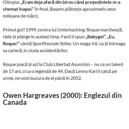
Olimpia:
„Eram deja afară din birou când președintele m-a
chemat înapoi.”
În final, Bayern plătește aproximativ zece
milioane de mărci.
Primul gol? 1999, contra lui Unterhaching. Roque marchează,
râde și plânge în același timp. Fanii îi spun
„Babygol”
.
„Eu,
Roque!”
cântă Sportfreunde Stiller. Un mega-hit, ca și întreaga
sa carieră, în ciuda accidentărilor.
Roque joacă și azi la Club Libertad Asunción – nu ca un talent
de 17 ani, ci ca o legendă de 44. Dacă Lenny Karl îi calcă pe
urme, ne vom bucura de el până în 2052.
Owen Hargreaves (2000): Englezul din
Canada