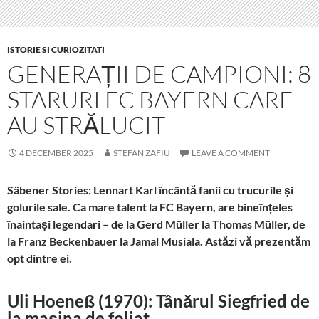
ISTORIE SI CURIOZITATI
GENERAȚII DE CAMPIONI: 8
STARURI FC BAYERN CARE
AU STRĂLUCIT
4 DECEMBER 2025
STEFAN ZAFIU
LEAVE A COMMENT
Säbener Stories:
Lennart Karl încântă fanii cu trucurile și
golurile sale. Ca mare talent la FC Bayern, are bineînțeles
înaintași legendari – de la Gerd Müller la Thomas Müller, de
la Franz Beckenbauer la Jamal Musiala. Astăzi vă prezentăm
opt dintre ei.
Uli Hoeneß (1970): Tânărul Siegfried de
la mașina de foliat