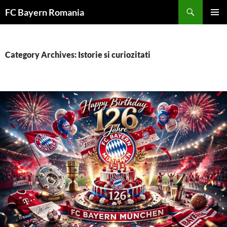
Skip
FC Bayern Romania
to
PRIMAR
content
MENU
Category Archives: Istorie si curiozitati