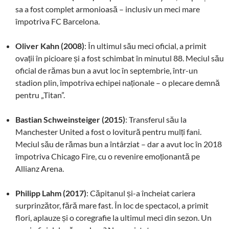
sa a fost complet armonioasă – inclusiv un meci mare
împotriva FC Barcelona.
Oliver Kahn (2008)
: În ultimul său meci oficial, a primit
ovații în picioare și a fost schimbat în minutul 88. Meciul său
oficial de rămas bun a avut loc în septembrie, într-un
stadion plin, împotriva echipei naționale – o plecare demnă
pentru „Titan”.
Bastian Schweinsteiger (2015)
: Transferul său la
Manchester United a fost o lovitură pentru mulți fani.
Meciul său de rămas bun a întârziat – dar a avut loc în 2018
împotriva Chicago Fire, cu o revenire emoționantă pe
Allianz Arena.
Philipp Lahm (2017)
: Căpitanul și-a încheiat cariera
surprinzător, fără mare fast. În loc de spectacol, a primit
flori, aplauze și o coregrafie la ultimul meci din sezon. Un