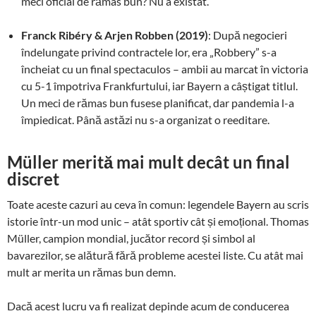
meci oficial de rămas bun? Nu a existat.
Franck Ribéry & Arjen Robben (2019)
: După negocieri
îndelungate privind contractele lor, era „Robbery” s-a
încheiat cu un final spectaculos – ambii au marcat în victoria
cu 5-1 împotriva Frankfurtului, iar Bayern a câștigat titlul.
Un meci de rămas bun fusese planificat, dar pandemia l-a
împiedicat. Până astăzi nu s-a organizat o reeditare.
Müller merită mai mult decât un final
discret
Toate aceste cazuri au ceva în comun: legendele Bayern au scris
istorie într-un mod unic – atât sportiv cât și emoțional. Thomas
Müller, campion mondial, jucător record și simbol al
bavarezilor, se alătură fără probleme acestei liste. Cu atât mai
mult ar merita un rămas bun demn.
Dacă acest lucru va fi realizat depinde acum de conducerea