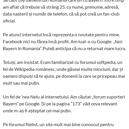
am aflat că trebuie să strâng 25, cu nume, prenume, adresă,
data nașterii și număr de telefon, că să pot creă un fan-club
oficial.
Pe atunci internetul încă reprezenta o noutate pentru mine.
Facebook nici nu făcea încă profit.
Am luat-o cu Google: „fani
Bayern în Romania”. Puteți anticipa că nu a returnat mare lucru.
Totuși, am insistat. Eram familiarizat cu forumul softpedia, un
fel de Wikipedia românesc, unde găseai multe minciuni, dar și
oameni dispuși să te ajute, pe domenii la care se pricepeau mai
mult sau mai puțin.
Un fel de ’nea Nelu al internetului. Am căutat „forum suporteri
Bayern” pe Google. Și pe la pagina “173” văd ceva relevant
unde m-aș fi așteptat cel mai puțin.
Pe forumul filelist, un site mult mai bine cunoscut pentru