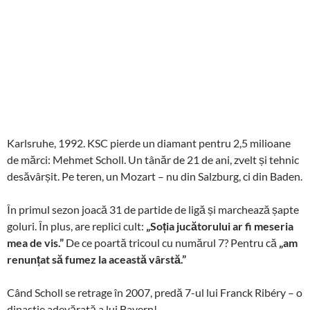
Karlsruhe, 1992. KSC pierde un diamant pentru 2,5 milioane
de mărci: Mehmet Scholl. Un tânăr de 21 de ani, zvelt și tehnic
desăvârșit. Pe teren, un Mozart – nu din Salzburg, ci din Baden.
În primul sezon joacă 31 de partide de ligă și marchează șapte
goluri. În plus, are replici cult:
„Soția jucătorului ar fi meseria
mea de vis.”
De ce poartă tricoul cu numărul 7? Pentru că
„am
renunțat să fumez la această vârstă.”
Când Scholl se retrage în 2007, predă 7-ul lui Franck Ribéry – o
dinastie adevărată a lui Bayern!