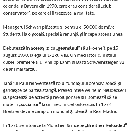
celor de la Bayern din 1970, care erau considerați
„club
conservator”
, pe care el îi trezește la realitate.
Managerul Schwan plătește și pentru el 50.000 de mărci.
Studentul la o școală specială renunță și începe ascensiunea.
Debutează în aceeași zi cu
„geamănul”
său Hoeneß, pe 15
august 1970, la egalul 1-1 cu VfB. Un meci istoric, în stilul
dublei premiere a lui Philipp Lahm și Basti Schweinsteiger, 32
de ani mai târziu.
Tânărul Paul reinventează rolul fundașului ofensiv. Joacă și
gândește pe partea stângă. Președintele Wilhelm Neudecker îl
suspectează de activități revoluționare și îl somează să se
mute în
„socialism”
la un meci în Cehoslovacia. În 1974
Breitner devine campion mondial și pleacă la Real Madrid.
În 1978 se întoarce la München și începe
„Breitner Reloaded”