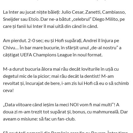
La Inter au jucat niște băieți: Julio Cesar, Zanetti, Cambiasso,
Sneijder sau Eto’o. Dar ne-a bătut „celebrul” Diego Milito, pe
care și fanii lui Inter îl mai uită din când în când.
Am pierdut. 2-0 sec; eu și Hofi supărați, Andrei îl înjura pe
Chivu… În bar mare bucurie, în sfârșit unul „de-al nostru” a
câștigat UEFA Champions League în noul format.
M-a durut bucuria ălora mai rău decât loviturile în ușă cu
degetul mic de la picior; mai rău decât la dentist!
M-am
revoltat și, încurajat de bere, i-am zis lui Hofi că eu o să schimb
ceva!
„Data viitoare când ieșim la meci NOI vom fi mai multi”!
A
doua zi m-am trezit tot supărat și, bonus, cu mahmureală. Dar
aveam o misiune: să fac un fan-club.
Să caut toți oamenii din România care țin cu Bayern. Între timp