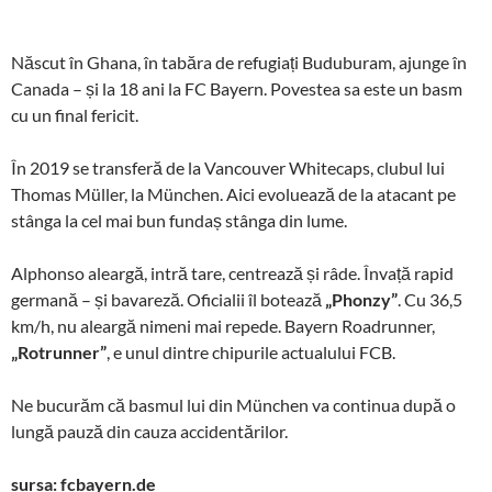
Născut în Ghana, în tabăra de refugiați Buduburam, ajunge în
Canada – și la 18 ani la FC Bayern. Povestea sa este un basm
cu un final fericit.
În 2019 se transferă de la Vancouver Whitecaps, clubul lui
Thomas Müller, la München. Aici evoluează de la atacant pe
stânga la cel mai bun fundaș stânga din lume.
Alphonso aleargă, intră tare, centrează și râde. Învață rapid
germană – și bavareză. Oficialii îl botează
„Phonzy”
. Cu 36,5
km/h, nu aleargă nimeni mai repede. Bayern Roadrunner,
„Rotrunner”
, e unul dintre chipurile actualului FCB.
Ne bucurăm că basmul lui din München va continua după o
lungă pauză din cauza accidentărilor.
sursa: fcbayern.de