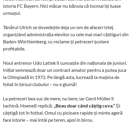
istoria FC Bayern. Nici măcar nu bănuia că tocmai își luase
urmașul.
Tânărul Ulrich se dovedește deja un om de afaceri isteț,
organizând administrația elevilor cu cele mai mari câștiguri din
Baden-Württemberg, cu reclame și petreceri școlare
profitabile.
Noul antrenor Udo Lattek îl cunoaște din naționala de juniori.
Inițial semnează doar un contract amator pentru a putea juca
la Olimpiadă în 1972. Pe lângă asta, lucrează la mașina de
foliat în biroul clubului – nu e glumă!
La petreceri bea suc de mere, nu bere, iar Gerd Müller îl
tachină. Hoeneß replică:
„Beau doar când câștig ceva.”
Și
câștigă tot în fotbal. Omul cu picioare rapide și minte ageră
face istorie – mai întâi pe teren, apoi în birou.