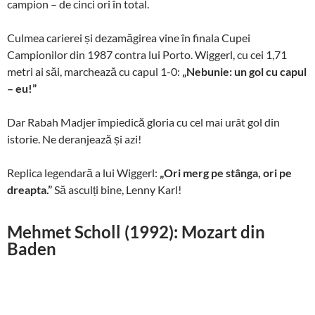
campion – de cinci ori în total.
Culmea carierei și dezamăgirea vine în finala Cupei
Campionilor din 1987 contra lui Porto. Wiggerl, cu cei 1,71
metri ai săi, marchează cu capul 1-0:
„Nebunie: un gol cu capul
– eu!”
Dar Rabah Madjer împiedică gloria cu cel mai urât gol din
istorie. Ne deranjează și azi!
Replica legendară a lui Wiggerl:
„Ori merg pe stânga, ori pe
dreapta.”
Să asculți bine, Lenny Karl!
Mehmet Scholl (1992): Mozart din
Baden