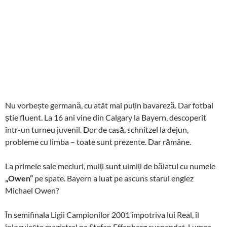
Nu vorbește germană, cu atât mai puțin bavareză. Dar fotbal
știe fluent. La 16 ani vine din Calgary la Bayern, descoperit
într-un turneu juvenil. Dor de casă, schnitzel la dejun,
probleme cu limba – toate sunt prezente. Dar rămâne.
La primele sale meciuri, mulți sunt uimiți de băiatul cu numele
„Owen”
pe spate. Bayern a luat pe ascuns starul englez
Michael Owen?
În semifinala Ligii Campionilor 2001 împotriva lui Real, îl
înlocuiește magistral pe Stefan Effenberg suspendat. Lumea