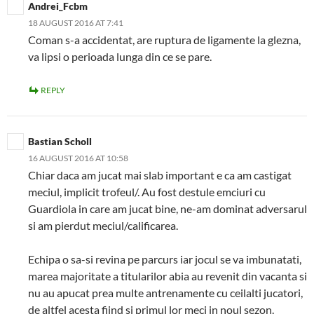
Andrei_Fcbm
18 AUGUST 2016 AT 7:41
Coman s-a accidentat, are ruptura de ligamente la glezna,
va lipsi o perioada lunga din ce se pare.
REPLY
Bastian Scholl
16 AUGUST 2016 AT 10:58
Chiar daca am jucat mai slab important e ca am castigat
meciul, implicit trofeul/. Au fost destule emciuri cu
Guardiola in care am jucat bine, ne-am dominat adversarul
si am pierdut meciul/calificarea.
Echipa o sa-si revina pe parcurs iar jocul se va imbunatati,
marea majoritate a titularilor abia au revenit din vacanta si
nu au apucat prea multe antrenamente cu ceilalti jucatori,
de altfel acesta fiind si primul lor meci in noul sezon.