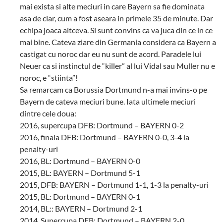
mai exista si alte meciuri in care Bayern sa fie dominata
asa de clar, cum a fost aseara in primele 35 de minute. Dar
echipa joaca altceva. Si sunt convins ca va juca din ce in ce
mai bine. Cateva ziare din Germania considera ca Bayern a
castigat cu noroc dar eu nu sunt de acord. Paradele lui
Neuer ca si instinctul de “killer” al lui Vidal sau Muller nu e
noroc, e “stiinta”!
Sa remarcam ca Borussia Dortmund n-a mai invins-o pe
Bayern de cateva meciuri bune. Iata ultimele meciuri
dintre cele doua:
2016, supercupa DFB: Dortmund – BAYERN 0-2
2016, finala DFB: Dortmund – BAYERN 0-0, 3-4 la
penalty-uri
2016, BL: Dortmund – BAYERN 0-0
2015, BL: BAYERN – Dortmund 5-1
2015, DFB: BAYERN – Dortmund 1-1, 1-3 la penalty-uri
2015, BL: Dortmund – BAYERN 0-1
2014, BL:: BAYERN – Dortmund 2-1
2014, Supercupa DFB: Dortmund – BAYERN 2-0