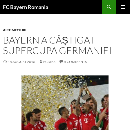
Skip
FC Bayern Romania
to
PRIMAR
content
MENU
ALTE MECIURI
BAYERN A CÂȘTIGAT
SUPERCUPA GERMANIEI
15 AUGUST 2016
FCDM3
5 COMMENTS