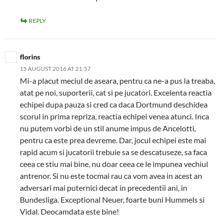
REPLY
florins
15 AUGUST 2016 AT 21:57
Mi-a placut meciul de aseara, pentru ca ne-a pus la treaba,
atat pe noi, suporterii, cat si pe jucatori. Excelenta reactia
echipei dupa pauza si cred ca daca Dortmund deschidea
scorul in prima repriza, reactia echipei venea atunci. Inca
nu putem vorbi de un stil anume impus de Ancelotti,
pentru ca este prea devreme. Dar, jocul echipei este mai
rapid acum si jucatorii trebuie sa se descatuseze, sa faca
ceea ce stiu mai bine, nu doar ceea ce le impunea vechiul
antrenor. Si nu este tocmai rau ca vom avea in acest an
adversari mai puternici decat in precedentii ani, in
Bundesliga. Exceptional Neuer, foarte buni Hummels si
Vidal. Deocamdata este bine!