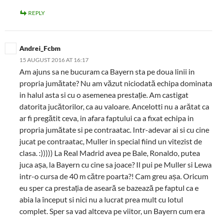
REPLY
Andrei_Fcbm
15 AUGUST 2016 AT 16:17
Am ajuns sa ne bucuram ca Bayern sta pe doua linii in
propria jumătate? Nu am văzut niciodată echipa dominata
in halul asta si cu o asemenea prestație. Am castigat
datorita jucătorilor, ca au valoare. Ancelotti nu a arătat ca
ar fi pregătit ceva, in afara faptului ca a fixat echipa in
propria jumătate si pe contraatac. Intr-adevar ai si cu cine
jucat pe contraatac, Muller in special fiind un vitezist de
clasa. :))))) La Real Madrid avea pe Bale, Ronaldo, putea
juca așa, la Bayern cu cine sa joace? Il pui pe Muller si Lewa
intr-o cursa de 40 m către poarta?! Cam greu așa. Oricum
eu sper ca prestația de aseară se bazează pe faptul ca e
abia la început si nici nu a lucrat prea mult cu lotul
complet. Sper sa vad altceva pe viitor, un Bayern cum era