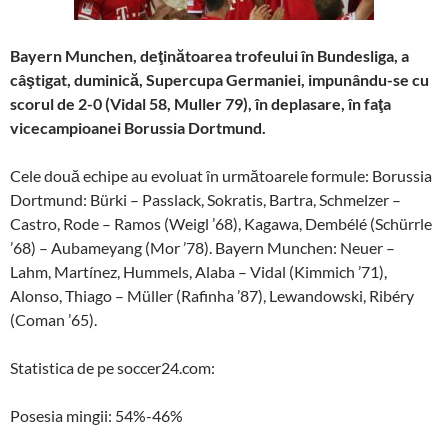
Bayern Munchen, deţinătoarea trofeului în Bundesliga, a
câştigat, duminică, Supercupa Germaniei, impunându-se cu
scorul de 2-0 (Vidal
58, Muller 79)
, în deplasare, în faţa
vicecampioanei Borussia Dortmund.
Cele două echipe au evoluat în următoarele formule: Borussia
Dortmund: Bürki – Passlack, Sokratis, Bartra, Schmelzer –
Castro, Rode – Ramos (Weigl ’68), Kagawa, Dembélé (Schürrle
’68) – Aubameyang (Mor ’78). Bayern Munchen: Neuer –
Lahm, Martínez, Hummels, Alaba – Vidal (Kimmich ’71),
Alonso, Thiago – Müller (Rafinha ’87), Lewandowski, Ribéry
(Coman ’65).
Statistica de pe soccer24.com:
Posesia mingii: 54%-46%