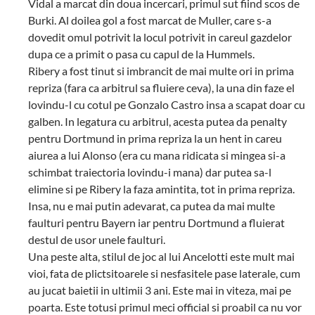
Vidal a marcat din doua incercari, primul sut fiind scos de
Burki. Al doilea gol a fost marcat de Muller, care s-a
dovedit omul potrivit la locul potrivit in careul gazdelor
dupa ce a primit o pasa cu capul de la Hummels.
Ribery a fost tinut si imbrancit de mai multe ori in prima
repriza (fara ca arbitrul sa fluiere ceva), la una din faze el
lovindu-l cu cotul pe Gonzalo Castro insa a scapat doar cu
galben. In legatura cu arbitrul, acesta putea da penalty
pentru Dortmund in prima repriza la un hent in careu
aiurea a lui Alonso (era cu mana ridicata si mingea si-a
schimbat traiectoria lovindu-i mana) dar putea sa-l
elimine si pe Ribery la faza amintita, tot in prima repriza.
Insa, nu e mai putin adevarat, ca putea da mai multe
faulturi pentru Bayern iar pentru Dortmund a fluierat
destul de usor unele faulturi.
Una peste alta, stilul de joc al lui Ancelotti este mult mai
vioi, fata de plictsitoarele si nesfasitele pase laterale, cum
au jucat baietii in ultimii 3 ani. Este mai in viteza, mai pe
poarta. Este totusi primul meci official si proabil ca nu vor