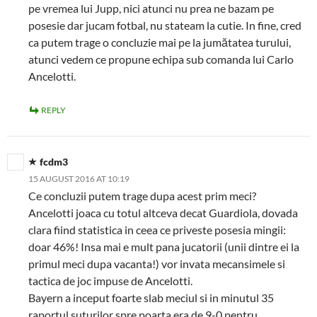
pe vremea lui Jupp, nici atunci nu prea ne bazam pe
posesie dar jucam fotbal, nu stateam la cutie. In fine, cred
ca putem trage o concluzie mai pe la jumătatea turului,
atunci vedem ce propune echipa sub comanda lui Carlo
Ancelotti.
REPLY
fcdm3
15 AUGUST 2016 AT 10:19
Ce concluzii putem trage dupa acest prim meci?
Ancelotti joaca cu totul altceva decat Guardiola, dovada
clara fiind statistica in ceea ce priveste posesia mingii:
doar 46%! Insa mai e mult pana jucatorii (unii dintre ei la
primul meci dupa vacanta!) vor invata mecansimele si
tactica de joc impuse de Ancelotti.
Bayern a inceput foarte slab meciul si in minutul 35
raportul suturilor spre poarta era de 9-0 pentru