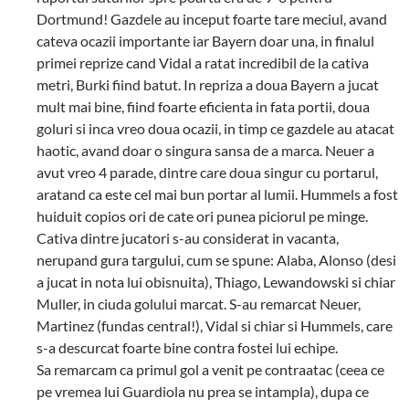
Dortmund! Gazdele au inceput foarte tare meciul, avand
cateva ocazii importante iar Bayern doar una, in finalul
primei reprize cand Vidal a ratat incredibil de la cativa
metri, Burki fiind batut. In repriza a doua Bayern a jucat
mult mai bine, fiind foarte eficienta in fata portii, doua
goluri si inca vreo doua ocazii, in timp ce gazdele au atacat
haotic, avand doar o singura sansa de a marca. Neuer a
avut vreo 4 parade, dintre care doua singur cu portarul,
aratand ca este cel mai bun portar al lumii. Hummels a fost
huiduit copios ori de cate ori punea piciorul pe minge.
Cativa dintre jucatori s-au considerat in vacanta,
nerupand gura targului, cum se spune: Alaba, Alonso (desi
a jucat in nota lui obisnuita), Thiago, Lewandowski si chiar
Muller, in ciuda golului marcat. S-au remarcat Neuer,
Martinez (fundas central!), Vidal si chiar si Hummels, care
s-a descurcat foarte bine contra fostei lui echipe.
Sa remarcam ca primul gol a venit pe contraatac (ceea ce
pe vremea lui Guardiola nu prea se intampla), dupa ce