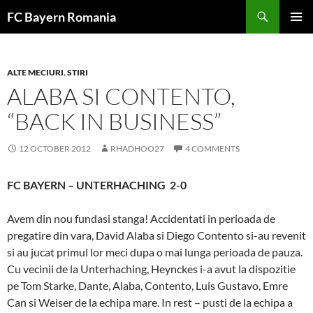
Skip
FC Bayern Romania
to
PRIMAR
content
MENU
ALTE MECIURI
,
STIRI
ALABA SI CONTENTO,
“BACK IN BUSINESS”
12 OCTOBER 2012
RHADHOO27
4 COMMENTS
FC BAYERN – UNTERHACHING 2-0
Avem din nou fundasi stanga! Accidentati in perioada de
pregatire din vara, David Alaba si Diego Contento si-au revenit
si au jucat primul lor meci dupa o mai lunga perioada de pauza.
Cu vecinii de la Unterhaching, Heynckes i-a avut la dispozitie
pe Tom Starke, Dante, Alaba, Contento, Luis Gustavo, Emre
Can si Weiser de la echipa mare. In rest – pusti de la echipa a