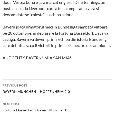
doua. Vestea buna e ca a marcat englezul Dale Jennings, un
pusti nascut la Liverpool, care a fost cumparat in vara si
deocamdata se “caleste” la echipa a doua.
Bayern joaca urmatorul meci in Bundesliga sambata viitoare,
pe 20 octombrie, in deplasare la Fortuna Dusseldorf. Daca va
castiga, Bayern va deveni prima echipa din istoria Bundesligii
care debuteaza cu 8 victorii in primele 8 meciuri de campionat.
AUF GEHT’S BAYERN! MIA SAN MIA!
Post
PREVIOUS POST
navigation
BAYERN MUNCHEN – HOFFENHEIM 2-0
NEXT POST
Fortuna Düsseldorf – Bayern München 0:5