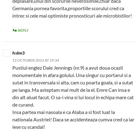
deplasare,unul din scorurile neverosimile,chiar daca
Germania pornea favorita,proportiile scorului cred ca
intrec si cele mai optimiste pronosticuri ale microbistilor!
REPLY
fcdm3
12 OCTOBER 2012 AT 19:34
Pustiul englez Dale Jennings (nr.9) a avut doua ocazii
monumentale in afara golului. Una singur cu portarul si a
sutat in transversala si alta, cam cu poarta goala, si a sutat
pe langa. Ma asteptam mai mult de la el. Emre Can insa e
din alt aluat facut. O sa-i vina si lui locul in echipa mare cat
de curand.
Insa partea mai nasoala e ca Alaba a si fost luat la
nationala Austriei! Daca se accidenteaza cumva cred ca iar
iese cu scandal!