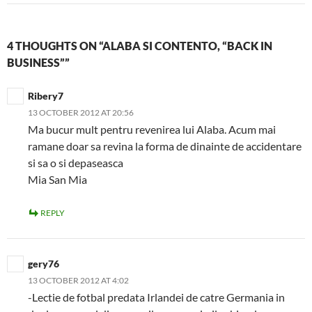
4 THOUGHTS ON “ALABA SI CONTENTO, “BACK IN
BUSINESS””
Ribery7
13 OCTOBER 2012 AT 20:56
Ma bucur mult pentru revenirea lui Alaba. Acum mai
ramane doar sa revina la forma de dinainte de accidentare
si sa o si depaseasca
Mia San Mia
REPLY
gery76
13 OCTOBER 2012 AT 4:02
-Lectie de fotbal predata Irlandei de catre Germania in