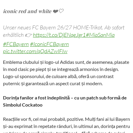
𝐢𝐜𝐨𝐧𝐢𝐜 𝐫𝐞𝐝 𝐚𝐧𝐝 𝐰𝐡𝐢𝐭𝐞 ❤️🤍
Unser neues FC Bayern 26/27 HOME-Trikot. Ab sofort
erhältlich 👉
https://t.co/DjENqeJgr1
#MiaSanMia
#FCBayern
#IconicFCBayern
pic.twitter.com/qQdAZwIFIw
Emblema clubului și logo-ul Adidas sunt, de asemenea, plasate
— FC Bayern München (@FCBayern)
May 4, 2026
în mod clasic pe piept și se integrează armonios în design.
Logo-ul sponsorului, de culoare albă, oferă un contrast
puternic și garantează un aspect curat și modern.
Dorința fanilor a fost îndeplinită – cu un patch sub formă de
Simbolul Cockatoo
Reacțiile vor fi, cel mai probabil, pozitive. Mulți fani ai lui Bayern
și-au exprimat în repetate rânduri, în ultimul an, dorința pentru