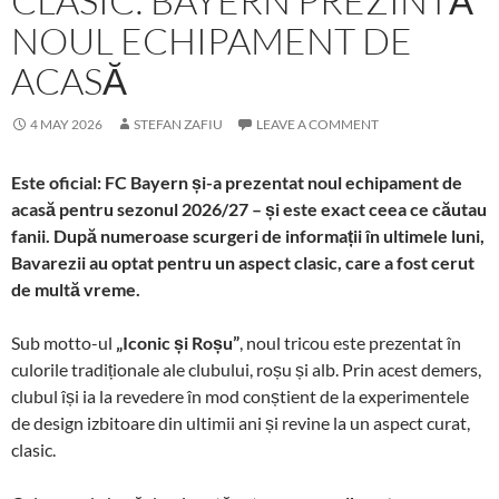
CLASIC: BAYERN PREZINTĂ
NOUL ECHIPAMENT DE
ACASĂ
4 MAY 2026
STEFAN ZAFIU
LEAVE A COMMENT
Este oficial: FC Bayern și-a prezentat noul echipament de
acasă pentru sezonul 2026/27 – și este exact ceea ce căutau
fanii. După numeroase scurgeri de informații în ultimele luni,
Bavarezii au optat pentru un aspect clasic, care a fost cerut
de multă vreme.
Sub motto-ul
„Iconic și Roșu”
, noul tricou este prezentat în
culorile tradiționale ale clubului, roșu și alb. Prin acest demers,
clubul își ia la revedere în mod conștient de la experimentele
de design izbitoare din ultimii ani și revine la un aspect curat,
clasic.