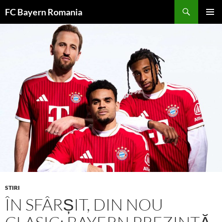
Skip
FC Bayern Romania
to
PRIMAR
content
MENU
STIRI
ÎN SFÂRȘIT, DIN NOU