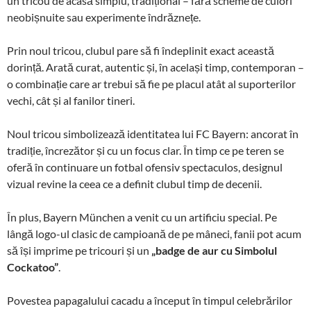
un tricou de acasă simplu, tradițional – fără scheme de culori
neobișnuite sau experimente îndrăznețe.
Prin noul tricou, clubul pare să fi îndeplinit exact această
dorință. Arată curat, autentic și, în același timp, contemporan –
o combinație care ar trebui să fie pe placul atât al suporterilor
vechi, cât și al fanilor tineri.
Noul tricou simbolizează identitatea lui FC Bayern: ancorat în
tradiție, încrezător și cu un focus clar. În timp ce pe teren se
oferă în continuare un fotbal ofensiv spectaculos, designul
vizual revine la ceea ce a definit clubul timp de decenii.
În plus, Bayern München a venit cu un artificiu special. Pe
lângă logo-ul clasic de campioană de pe mâneci, fanii pot acum
să își imprime pe tricouri și un
„badge de aur cu Simbolul
Cockatoo”
.
Povestea papagalului cacadu a început în timpul celebrărilor