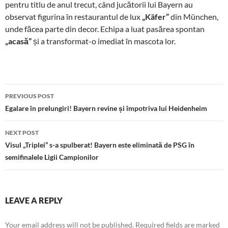
pentru titlu de anul trecut, când jucătorii lui Bayern au
observat figurina în restaurantul de lux
„Käfer”
din München,
unde făcea parte din decor. Echipa a luat pasărea spontan
„acasă”
și a transformat-o imediat în mascota lor.
Post
PREVIOUS POST
navigation
Egalare în prelungiri! Bayern revine și împotriva lui Heidenheim
NEXT POST
Visul „Triplei” s-a spulberat! Bayern este eliminată de PSG în
semifinalele Ligii Campionilor
LEAVE A REPLY
Your email address will not be published.
Required fields are marked