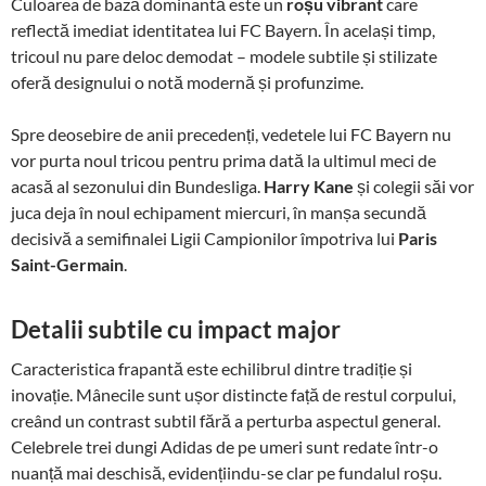
Culoarea de bază dominantă este un
roșu vibrant
care
reflectă imediat identitatea lui FC Bayern. În același timp,
tricoul nu pare deloc demodat – modele subtile și stilizate
oferă designului o notă modernă și profunzime.
Spre deosebire de anii precedenți, vedetele lui FC Bayern nu
vor purta noul tricou pentru prima dată la ultimul meci de
acasă al sezonului din Bundesliga.
Harry Kane
și colegii săi vor
juca deja în noul echipament miercuri, în manșa secundă
decisivă a semifinalei Ligii Campionilor împotriva lui
Paris
Saint-Germain
.
Detalii subtile cu impact major
Caracteristica frapantă este echilibrul dintre tradiție și
inovație. Mânecile sunt ușor distincte față de restul corpului,
creând un contrast subtil fără a perturba aspectul general.
Celebrele trei dungi Adidas de pe umeri sunt redate într-o
nuanță mai deschisă, evidențiindu-se clar pe fundalul roșu.