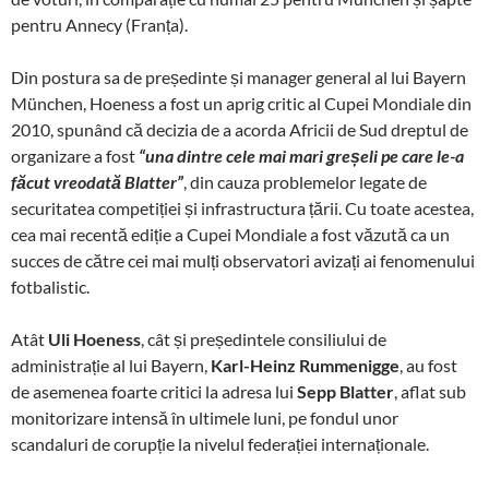
pentru Annecy (Franța).
Din postura sa de președinte și manager general al lui Bayern
München, Hoeness a fost un aprig critic al Cupei Mondiale din
2010, spunând că decizia de a acorda Africii de Sud dreptul de
organizare a fost
“una dintre cele mai mari greșeli pe care le-a
făcut vreodată Blatter”
, din cauza problemelor legate de
securitatea competiției și infrastructura țării. Cu toate acestea,
cea mai recentă ediție a Cupei Mondiale a fost văzută ca un
succes de către cei mai mulți observatori avizați ai fenomenului
fotbalistic.
Atât
Uli Hoeness
, cât și președintele consiliului de
administrație al lui Bayern,
Karl-Heinz Rummenigge
, au fost
de asemenea foarte critici la adresa lui
Sepp
Blatter
, aflat sub
monitorizare intensă în ultimele luni, pe fondul unor
scandaluri de corupție la nivelul federației internaționale.