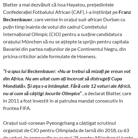
Blatter a mai dezvăluit că Issa Hayatou, președintele
Confederației Fotbalului African (CAF), l-a înștiințat pe
Franz
Beckenbauer
, care venise în orașul sud-african Durban cu
puțin timp înainte de votul din cadrul Comitetului
Internațional Olimpic (CIO) pentru a susține candidatura
orașului München să nu se aștepte la sprijin pentru capitala
Bavariei din partea națiunilor de pe Continentul Negru, din
pricina criticilor acide formulate de Hoeness.
“I-a spus lui Beckenbauer: «Nu ar trebui să mizați pe vreun vot
din Africa. Nu am uitat cum ați încercat să distrugeți Cupa
Mondială». Și așa s-a întâmplat. Fără cele 12 voturi ale Africii,
nu ai cum să câștigi Jocurile Olimpice”
, a declarat Blatter, care
în 2011 a fost învestit în al patrulea mandat consecutiv în
fruntea FIFA.
Orașul sud-coreean Pyeongchang a câștigat scrutinul
organizat de CIO pentru Olimpiada de Iarnă din 2018, cu 63
de voturi, în comparație cu numai 25 pentru München și șapte