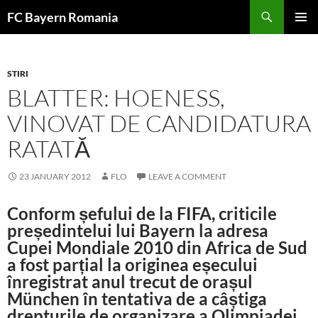
Skip
FC Bayern Romania
to
PRIMAR
content
MENU
STIRI
BLATTER: HOENESS,
VINOVAT DE CANDIDATURA
RATATĂ
23 JANUARY 2012
FLO
LEAVE A COMMENT
Conform șefului de la FIFA, criticile
președintelui lui Bayern la adresa
Cupei Mondiale 2010 din Africa de Sud
a fost parțial la originea eșecului
înregistrat anul trecut de orașul
München în tentativa de a câștiga
drepturile de organizare a Olimpiadei