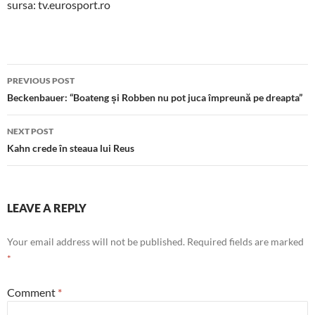
sursa: tv.eurosport.ro
Post
PREVIOUS POST
navigation
Beckenbauer: “Boateng și Robben nu pot juca împreună pe dreapta”
NEXT POST
Kahn crede în steaua lui Reus
LEAVE A REPLY
Your email address will not be published.
Required fields are marked
*
Comment
*