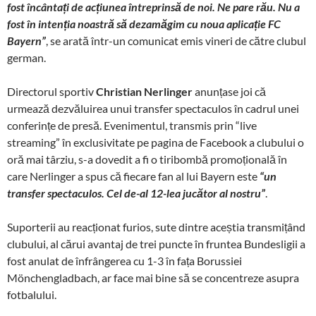
fost încântați de acțiunea întreprinsă de noi. Ne pare rău. Nu a
fost în intenția noastră să dezamăgim cu noua aplicație FC
Bayern”
, se arată într-un comunicat emis vineri de către clubul
german.
Directorul sportiv
Christian Nerlinger
anunțase joi că
urmează dezvăluirea unui transfer spectaculos în cadrul unei
conferințe de presă. Evenimentul, transmis prin “live
streaming” în exclusivitate pe pagina de Facebook a clubului o
oră mai târziu, s-a dovedit a fi o tiribombă promoțională în
care Nerlinger a spus că fiecare fan al lui Bayern este
“un
transfer spectaculos. Cel de-al 12-lea jucător al nostru”
.
Suporterii au reacționat furios, sute dintre aceștia transmițând
clubului, al cărui avantaj de trei puncte în fruntea Bundesligii a
fost anulat de înfrângerea cu 1-3 în fața Borussiei
Mönchengladbach, ar face mai bine să se concentreze asupra
fotbalului.