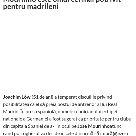
pentru madrileni
Joachim Löw
(51 de ani) a temperat discuțiile privind
posibilitatea ca el să preia postul de antrenor al lui Real
Madrid. În presa spaniolă, numele tehnicianului echipei
naționale a Germaniei a fost sugerat ca prioritate pentru clubul
din capitala Spaniei de a-l înlocui pe
Jose Mourinho
atunci
când portughezul va decide în cele din urmă să îmbrățișeze o