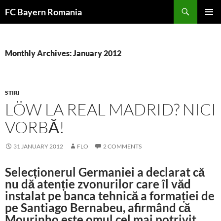
Skip
FC Bayern Romania
to
PRIMAR
content
MENU
Monthly Archives: January 2012
STIRI
LÖW LA REAL MADRID? NICI
VORBĂ!
31 JANUARY 2012
FLO
2 COMMENTS
Selecționerul Germaniei a declarat că
nu dă atenție zvonurilor care îl văd
instalat pe banca tehnică a formației de
pe Santiago Bernabeu, afirmând că
Mourinho este omul cel mai potrivit