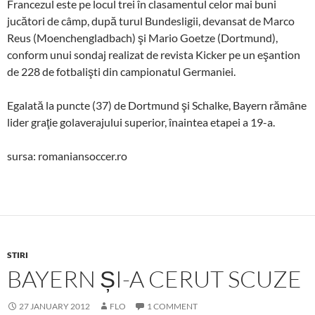
Francezul este pe locul trei în clasamentul celor mai buni
jucători de câmp, după turul Bundesligii, devansat de Marco
Reus (Moenchengladbach) şi Mario Goetze (Dortmund),
conform unui sondaj realizat de revista Kicker pe un eşantion
de 228 de fotbalişti din campionatul Germaniei.
Egalată la puncte (37) de Dortmund şi Schalke, Bayern rămâne
lider graţie golaverajului superior, înaintea etapei a 19-a.
sursa: romaniansoccer.ro
STIRI
BAYERN ȘI-A CERUT SCUZE
27 JANUARY 2012
FLO
1 COMMENT