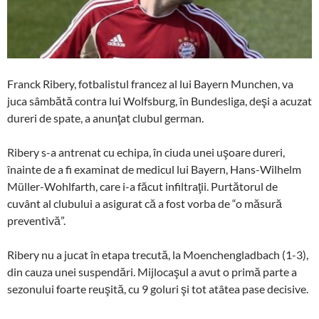
Franck Ribery, fotbalistul francez al lui Bayern Munchen, va
juca sâmbătă contra lui Wolfsburg, în Bundesliga, deşi a acuzat
dureri de spate, a anunţat clubul german.
Ribery s-a antrenat cu echipa, în ciuda unei uşoare dureri,
înainte de a fi examinat de medicul lui Bayern, Hans-Wilhelm
Müller-Wohlfarth, care i-a făcut infiltraţii. Purtătorul de
cuvânt al clubului a asigurat că a fost vorba de “o măsură
preventivă”.
Ribery nu a jucat în etapa trecută, la Moenchengladbach (1-3),
din cauza unei suspendări. Mijlocaşul a avut o primă parte a
sezonului foarte reuşită, cu 9 goluri şi tot atâtea pase decisive.