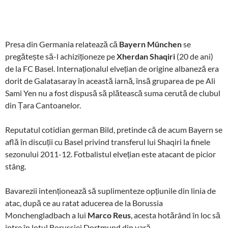
Presa din Germania relatează că
Bayern München
se
pregătește să-l achiziționeze pe
Xherdan Shaqiri
(20 de ani)
de la FC Basel. Internaționalul elvețian de origine albaneză era
dorit de Galatasaray în această iarnă, însă gruparea de pe Ali
Sami Yen nu a fost dispusă să plătească suma cerută de clubul
din Țara Cantoanelor.
Reputatul cotidian german Bild, pretinde că de acum Bayern se
află în discuții cu Basel privind transferul lui Shaqiri la finele
sezonului 2011-12. Fotbalistul elvețian este atacant de picior
stâng.
Bavarezii intenționează să suplimenteze opțiunile din linia de
atac, după ce au ratat aducerea de la Borussia
Monchengladbach a lui
Marco Reus
, acesta hotărând în loc să
intre în lotul Borussiei Dortmund din vară.