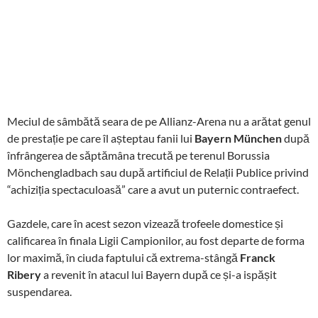
Meciul de sâmbătă seara de pe Allianz-Arena nu a arătat genul
de prestație pe care îl așteptau fanii lui
Bayern München
după
înfrângerea de săptămâna trecută pe terenul Borussia
Mönchengladbach sau după artificiul de Relații Publice privind
“achiziția spectaculoasă” care a avut un puternic contraefect.
Gazdele, care în acest sezon vizează trofeele domestice și
calificarea în finala Ligii Campionilor, au fost departe de forma
lor maximă, în ciuda faptului că extrema-stângă
Franck
Ribery
a revenit în atacul lui Bayern după ce și-a ispășit
suspendarea.