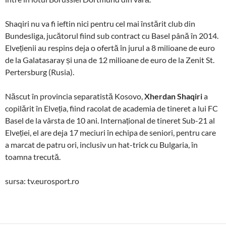
Shaqiri nu va fi ieftin nici pentru cel mai înstărit club din
Bundesliga, jucătorul fiind sub contract cu Basel până în 2014.
Elvețienii au respins deja o ofertă în jurul a 8 milioane de euro
de la Galatasaray și una de 12 milioane de euro de la Zenit St.
Pertersburg (Rusia).
Născut în provincia separatistă Kosovo,
Xherdan Shaqiri
a
copilărit în Elveția, fiind racolat de academia de tineret a lui FC
Basel de la vârsta de 10 ani. Internațional de tineret Sub-21 al
Elveției, el are deja 17 meciuri în echipa de seniori, pentru care
a marcat de patru ori, inclusiv un hat-trick cu Bulgaria, în
toamna trecută.
sursa: tv.eurosport.ro