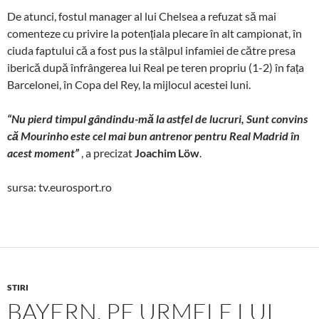
De atunci, fostul manager al lui Chelsea a refuzat să mai
comenteze cu privire la potențiala plecare în alt campionat, în
ciuda faptului că a fost pus la stâlpul infamiei de către presa
iberică după înfrângerea lui Real pe teren propriu (1-2) în fața
Barcelonei, în Copa del Rey, la mijlocul acestei luni.
“Nu pierd timpul gândindu-mă la astfel de lucruri, Sunt convins
că Mourinho este cel mai bun antrenor pentru Real Madrid în
acest moment”
, a precizat
Joachim Löw
.
sursa: tv.eurosport.ro
STIRI
BAYERN, PE URMELE LUI