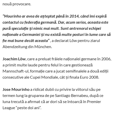
nouă provocare.
“Mourinho ar avea de așteptat până în 2014, când îmi expiră
contactul cu federația germană. Dar, acum serios, aceasta este
pură speculație și nimic mai mult. Sunt antrenorul echipei
naționale a Germaniei și nu există multe posturi în lume care să
fie mai bune decât aceasta”
, a declarat Löw pentru ziarul
Abendzeitung din München.
Joachim Löw
, care a preluat frâiele naționalei germane în 2006,
a primit multe laude pentru felul în care gestionează
Mannschaft-ul, formație care a jucat semifinalele a două ediții
consecutive ale Cupei Mondiale, cât și finala Euro 2008.
Jose Mourinho
a ridicat dubii cu privire la viitorul său pe
termen lung la gruparea de pe Santiago Bernabeu, după ce
luna trecută a afirmat că ar dori să se întoarcă în Premier
League “peste doi ani”.