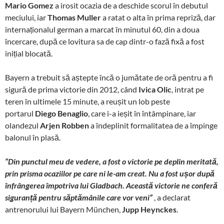
Mario Gomez
a irosit ocazia de a deschide scorul în debutul
meciului, iar
Thomas Muller
a ratat o alta în prima repriză, dar
internaționalul german a marcat în minutul 60, din a doua
încercare, după ce lovitura sa de cap dintr-o fază fixă a fost
inițial blocată.
Bayern a trebuit să aștepte încă o jumătate de oră pentru a fi
sigură de prima victorie din 2012, când
Ivica Olic
, intrat pe
teren în ultimele 15 minute, a reușit un lob peste
portarul
Diego Benaglio
, care i-a ieșit în întâmpinare, iar
olandezul
Arjen Robben
a îndeplinit formalitatea de a împinge
balonul în plasă.
“Din punctul meu de vedere, a fost o victorie pe deplin meritată,
prin prisma ocaziilor pe care ni le-am creat. Nu a fost ușor după
înfrângerea împotriva lui Gladbach. Această victorie ne conferă
siguranță pentru săptămânile care vor veni”
, a declarat
antrenorului lui Bayern München,
Jupp Heynckes
.