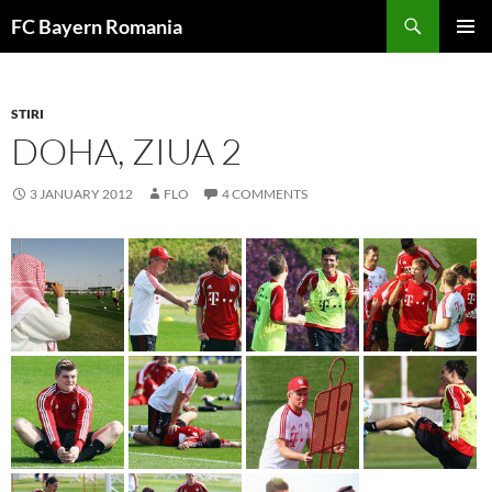
Skip
FC Bayern Romania
to
PRIMAR
content
MENU
STIRI
DOHA, ZIUA 2
3 JANUARY 2012
FLO
4 COMMENTS