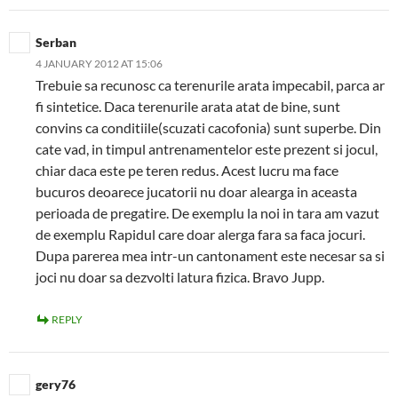
Serban
4 JANUARY 2012 AT 15:06
Trebuie sa recunosc ca terenurile arata impecabil, parca ar
fi sintetice. Daca terenurile arata atat de bine, sunt
convins ca conditiile(scuzati cacofonia) sunt superbe. Din
cate vad, in timpul antrenamentelor este prezent si jocul,
chiar daca este pe teren redus. Acest lucru ma face
bucuros deoarece jucatorii nu doar alearga in aceasta
perioada de pregatire. De exemplu la noi in tara am vazut
de exemplu Rapidul care doar alerga fara sa faca jocuri.
Dupa parerea mea intr-un cantonament este necesar sa si
joci nu doar sa dezvolti latura fizica. Bravo Jupp.
REPLY
gery76