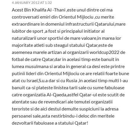
4 JANUARY 2012 AT 1:32
Acest Bin Khalifa Al -Thani ,este unul dintre cei ma
controversati emiri din Orientul Mijlociu ,cu merite
extraordinare in domeniul infrastructurii Qatarului,mare
iubitor de sport ,a fost si principalul initiator al
naturalizarii unor sportivi de mare valoare,in marea lor
majoritate atleti sub steagul statului Qatar,este de
asemenea marele artizan al organizarii worldcup2022 de
fotbal de catre Qatar,dar in acelasi timp este banuit in
lumea musulmana si araba in general ca desi este printre
putinii lideri din Orientul Mijlociu ce are relatii foarte bune
atat cu Israel,S.u.a dar si cu Rusia ,in acelasi timp multi l-au
banuit ca-si plateste linistea tarii sale cu sume fabuloase
catre organizatia Al-Qaeda,astfel Qatar-ul este scutit de
atentate sau de revendicari ale temutei organizatii
teroriste si de aici destul demulte suspiciuni la adresa
persoanei sale,asta nestirbindu-i deloc din meritele
dezvoltarii fabuloase a statului Qatar!