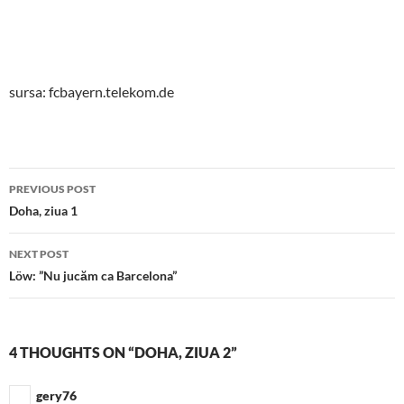
sursa: fcbayern.telekom.de
Post
PREVIOUS POST
navigation
Doha, ziua 1
NEXT POST
Löw: ”Nu jucăm ca Barcelona”
4 THOUGHTS ON “DOHA, ZIUA 2”
gery76