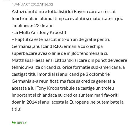
4 JANUARY 2012 AT 16:52
Astazi unul dintre fotbalistii lui Bayern care a crescut
foarte mult in ultimul timp ca evolutii si maturitate in joc
,implineste 22 de ani!
-La Multi Ani ,Tony Kroos!!!
– Faptul ca este nascut intr-un an de gratie pentru
Germania ,anul cand R.F.Germania cu o echipa
superba,care avea o linie de mijloc fenomenala cu
Matthaus,Haessler si Littbarski si care din punct de vedere
tehnic ,rivaliza oricand cu orice formatie sud-americana, a
castigat titlul mondial si anul cand pe 3 octombrie
Germania s-a reunificat, ma face sa cred ca generatia
aceasta a lui Tony Kroos trebuie sa castige un trofeu
important si chiar daca eu cred ca suntem mari favoriti
doar in 2014 si anul acesta la Europene ,ne putem bate la
titlu!
REPLY