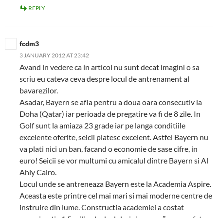
REPLY
fcdm3
3 JANUARY 2012 AT 23:42
Avand in vedere ca in articol nu sunt decat imagini o sa
scriu eu cateva ceva despre locul de antrenament al
bavarezilor.
Asadar, Bayern se afla pentru a doua oara consecutiv la
Doha (Qatar) iar perioada de pregatire va fi de 8 zile. In
Golf sunt la amiaza 23 grade iar pe langa conditiile
excelente oferite, seicii platesc excelent. Astfel Bayern nu
va plati nici un ban, facand o economie de sase cifre, in
euro! Seicii se vor multumi cu amicalul dintre Bayern si Al
Ahly Cairo.
Locul unde se antreneaza Bayern este la Academia Aspire.
Aceasta este printre cel mai mari si mai moderne centre de
instruire din lume. Constructia academiei a costat