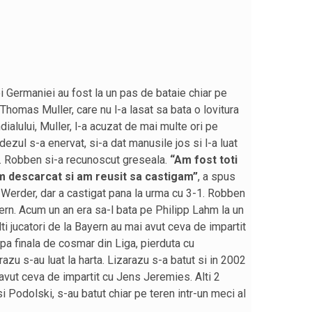
ei Germaniei au fost la un pas de bataie chiar pe
 Thomas Muller, care nu l-a lasat sa bata o lovitura
ialului, Muller, l-a acuzat de mai multe ori pe
ezul s-a enervat, si-a dat manusile jos si l-a luat
oi. Robben si-a recunoscut greseala.
“Am fost toti
am descarcat si am reusit sa castigam”
, a spus
Werder, dar a castigat pana la urma cu 3-1. Robben
yern. Acum un an era sa-l bata pe Philipp Lahm la un
alti jucatori de la Bayern au mai avut ceva de impartit
upa finala de cosmar din Liga, pierduta cu
zu s-au luat la harta. Lizarazu s-a batut si in 2002
 avut ceva de impartit cu Jens Jeremies. Alti 2
si Podolski, s-au batut chiar pe teren intr-un meci al