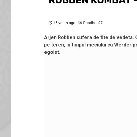
ROBBEN KOMBAT – 
16 years ago
Rhadhoo27
Arjen Robben sufera de fite de vedeta. O
pe teren, in timpul meciului cu Werder p
egoist.