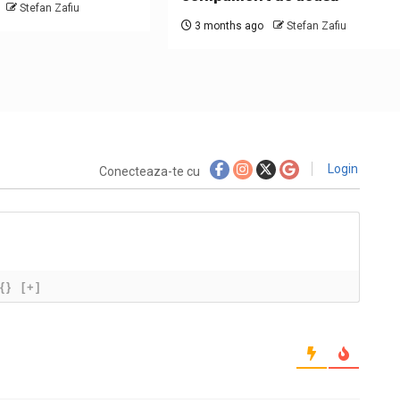
Stefan Zafiu
3 months ago
Stefan Zafiu
Login
Conecteaza-te cu
{}
[+]