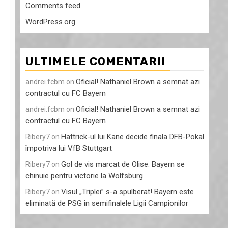
Comments feed
WordPress.org
ULTIMELE COMENTARII
Oficial! Nathaniel Brown a semnat azi
andrei.fcbm
on
contractul cu FC Bayern
Oficial! Nathaniel Brown a semnat azi
andrei.fcbm
on
contractul cu FC Bayern
Hattrick-ul lui Kane decide finala DFB-Pokal
Ribery7
on
împotriva lui VfB Stuttgart
Gol de vis marcat de Olise: Bayern se
Ribery7
on
chinuie pentru victorie la Wolfsburg
Visul „Triplei” s-a spulberat! Bayern este
Ribery7
on
eliminată de PSG în semifinalele Ligii Campionilor