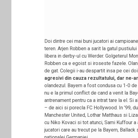
Doi dintre cei mai buni jucatori ai campioan
teren. Arjen Robben a sarit la gatul pustiului
libera in derby-ul cu Werder. Golgeterul Mond
Robben ca e egoist si iroseste fazele. Oland
de gat. Colegii i-au despartit insa pe cei d
agresivi din cauza rezultatului, dar ne-
olandezul. Bayern a fost condusa cu 1-0 de 
nu e la primul conflict de cand a venit la Ba
antrenament pentru ca a intrat tare la el. Si 
– de aici si porecla FC Hollywood. In ’99, d
Manchester United, Lothar Matthaus si Lizara
cu Niko Kovaci si tot atunci, Sami Kuffour a
jucatori care au trecut pe la Bayern, Ballack 
nationalei Germaniei.