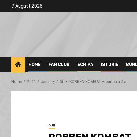
Skip
7 August 2026
to
content
HOME
FAN CLUB
ECHIPA
ISTORIE
BUN
Home
2011
January
30
ROBBEN KOMBAT – partea a 2-a
Stiri