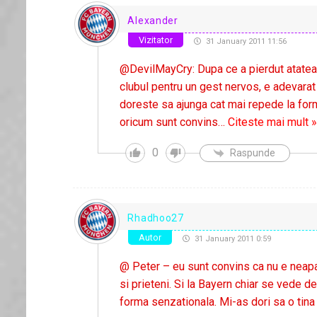
Alexander
Vizitator
31 January 2011 11:56
@DevilMayCry: Dupa ce a pierdut atatea 
clubul pentru un gest nervos, e adevarat
doreste sa ajunga cat mai repede la form
oricum sunt convins
…
Citeste mai mult 
0
Raspunde
Rhadhoo27
Autor
31 January 2011 0:59
@ Peter – eu sunt convins ca nu e neapara
si prieteni. Si la Bayern chiar se vede de
forma senzationala. Mi-as dori sa o tina