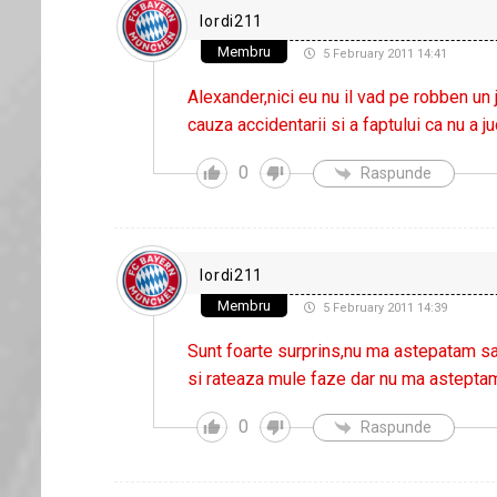
lordi211
Membru
5 February 2011 14:41
Alexander,nici eu nu il vad pe robben un 
cauza accidentarii si a faptului ca nu a ju
0
Raspunde
lordi211
Membru
5 February 2011 14:39
Sunt foarte surprins,nu ma astepatam sa
si rateaza mule faze dar nu ma asteptam
0
Raspunde