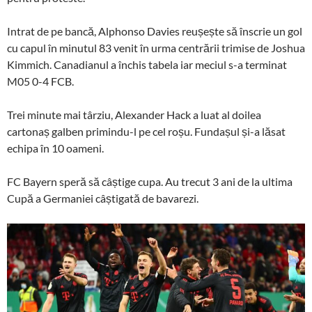
Intrat de pe bancă, Alphonso Davies reușește să înscrie un gol
cu capul în minutul 83 venit în urma centrării trimise de Joshua
Kimmich. Canadianul a închis tabela iar meciul s-a terminat
M05 0-4 FCB.
Trei minute mai târziu, Alexander Hack a luat al doilea
cartonaș galben primindu-l pe cel roșu. Fundașul și-a lăsat
echipa în 10 oameni.
FC Bayern speră să câștige cupa. Au trecut 3 ani de la ultima
Cupă a Germaniei câștigată de bavarezi.