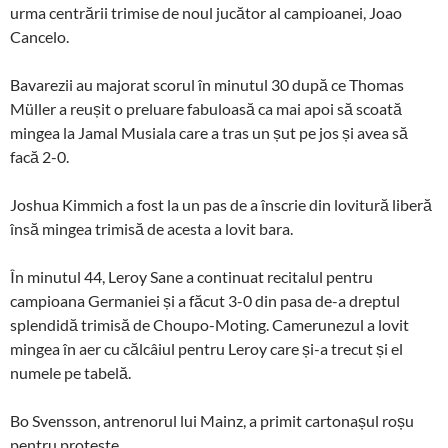
urma centrării trimise de noul jucător al campioanei, Joao
Cancelo.
Bavarezii au majorat scorul în minutul 30 după ce Thomas
Müller a reușit o preluare fabuloasă ca mai apoi să scoată
mingea la Jamal Musiala care a tras un șut pe jos și avea să
facă 2-0.
Joshua Kimmich a fost la un pas de a înscrie din lovitură liberă
însă mingea trimisă de acesta a lovit bara.
În minutul 44, Leroy Sane a continuat recitalul pentru
campioana Germaniei și a făcut 3-0 din pasa de-a dreptul
splendidă trimisă de Choupo-Moting. Camerunezul a lovit
mingea în aer cu călcâiul pentru Leroy care și-a trecut și el
numele pe tabelă.
Bo Svensson, antrenorul lui Mainz, a primit cartonașul roșu
pentru proteste.