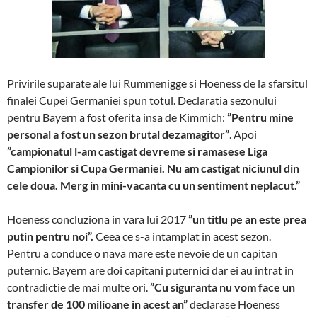
Privirile suparate ale lui Rummenigge si Hoeness de la sfarsitul
finalei Cupei Germaniei spun totul. Declaratia sezonului
pentru Bayern a fost oferita insa de Kimmich:
”Pentru mine
personal a fost un sezon brutal dezamagitor”
. Apoi
”campionatul l-am castigat devreme si ramasese Liga
Campionilor si Cupa Germaniei. Nu am castigat niciunul din
cele doua. Merg in mini-vacanta cu un sentiment neplacut.”
Hoeness concluziona in vara lui 2017
”un titlu pe an este prea
putin pentru noi”.
Ceea ce s-a intamplat in acest sezon.
Pentru a conduce o nava mare este nevoie de un capitan
puternic. Bayern are doi capitani puternici dar ei au intrat in
contradictie de mai multe ori.
”Cu siguranta nu vom face un
transfer de 100 milioane in acest an”
declarase Hoeness