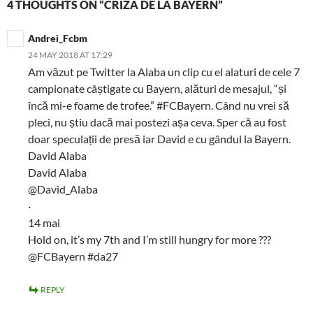
4 THOUGHTS ON “CRIZA DE LA BAYERN”
Andrei_Fcbm
24 MAY 2018 AT 17:29
Am văzut pe Twitter la Alaba un clip cu el alaturi de cele 7
campionate câștigate cu Bayern, alături de mesajul, “și
încă mi-e foame de trofee.” #FCBayern. Când nu vrei să
pleci, nu știu dacă mai postezi așa ceva. Sper că au fost
doar speculații de presă iar David e cu gândul la Bayern.
David Alaba
David Alaba
@David_Alaba
·
14 mai
Hold on, it’s my 7th and I’m still hungry for more ???
@FCBayern #da27
REPLY