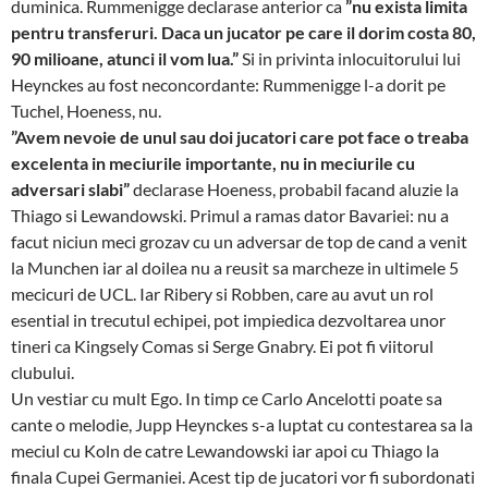
duminica. Rummenigge declarase anterior ca
”nu exista limita
pentru transferuri. Daca un jucator pe care il dorim costa 80,
90 milioane, atunci il vom lua.”
Si in privinta inlocuitorului lui
Heynckes au fost neconcordante: Rummenigge l-a dorit pe
Tuchel, Hoeness, nu.
”Avem nevoie de unul sau doi jucatori care pot face o treaba
excelenta in meciurile importante, nu in meciurile cu
adversari slabi”
declarase Hoeness, probabil facand aluzie la
Thiago si Lewandowski. Primul a ramas dator Bavariei: nu a
facut niciun meci grozav cu un adversar de top de cand a venit
la Munchen iar al doilea nu a reusit sa marcheze in ultimele 5
mecicuri de UCL. Iar Ribery si Robben, care au avut un rol
esential in trecutul echipei, pot impiedica dezvoltarea unor
tineri ca Kingsely Comas si Serge Gnabry. Ei pot fi viitorul
clubului.
Un vestiar cu mult Ego. In timp ce Carlo Ancelotti poate sa
cante o melodie, Jupp Heynckes s-a luptat cu contestarea sa la
meciul cu Koln de catre Lewandowski iar apoi cu Thiago la
finala Cupei Germaniei. Acest tip de jucatori vor fi subordonati