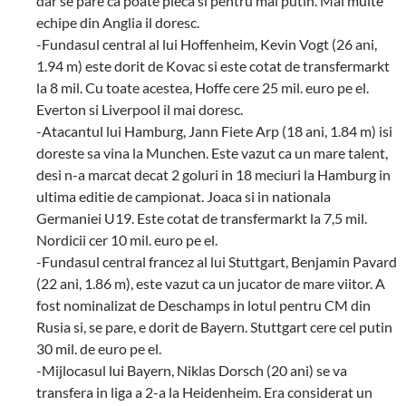
dar se pare ca poate pleca si pentru mai putin. Mai multe
echipe din Anglia il doresc.
-Fundasul central al lui Hoffenheim, Kevin Vogt (26 ani,
1.94 m) este dorit de Kovac si este cotat de transfermarkt
la 8 mil. Cu toate acestea, Hoffe cere 25 mil. euro pe el.
Everton si Liverpool il mai doresc.
-Atacantul lui Hamburg, Jann Fiete Arp (18 ani, 1.84 m) isi
doreste sa vina la Munchen. Este vazut ca un mare talent,
desi n-a marcat decat 2 goluri in 18 meciuri la Hamburg in
ultima editie de campionat. Joaca si in nationala
Germaniei U19. Este cotat de transfermarkt la 7,5 mil.
Nordicii cer 10 mil. euro pe el.
-Fundasul central francez al lui Stuttgart, Benjamin Pavard
(22 ani, 1.86 m), este vazut ca un jucator de mare viitor. A
fost nominalizat de Deschamps in lotul pentru CM din
Rusia si, se pare, e dorit de Bayern. Stuttgart cere cel putin
30 mil. de euro pe el.
-Mijlocasul lui Bayern, Niklas Dorsch (20 ani) se va
transfera in liga a 2-a la Heidenheim. Era considerat un