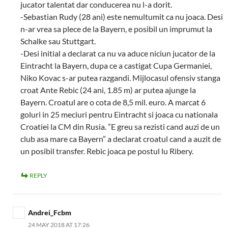
jucator talentat dar conducerea nu l-a dorit.
-Sebastian Rudy (28 ani) este nemultumit ca nu joaca. Desi
n-ar vrea sa plece de la Bayern, e posibil un imprumut la
Schalke sau Stuttgart.
-Desi initial a declarat ca nu va aduce niciun jucator de la
Eintracht la Bayern, dupa ce a castigat Cupa Germaniei,
Niko Kovac s-ar putea razgandi. Mijlocasul ofensiv stanga
croat Ante Rebic (24 ani, 1.85 m) ar putea ajunge la
Bayern. Croatul are o cota de 8,5 mil. euro. A marcat 6
goluri in 25 meciuri pentru Eintracht si joaca cu nationala
Croatiei la CM din Rusia. ”E greu sa rezisti cand auzi de un
club asa mare ca Bayern” a declarat croatul cand a auzit de
un posibil transfer. Rebic joaca pe postul lu Ribery.
REPLY
Andrei_Fcbm
24 MAY 2018 AT 17:26