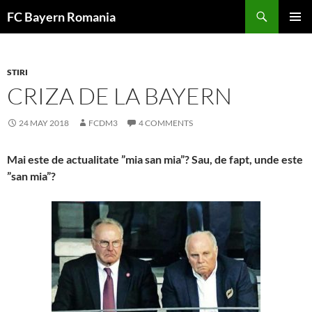
Skip
FC Bayern Romania
to
PRIMAR
content
MENU
STIRI
CRIZA DE LA BAYERN
24 MAY 2018
FCDM3
4 COMMENTS
Mai este de actualitate ”mia san mia”? Sau, de fapt, unde este
”san mia”?