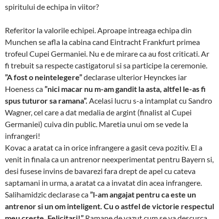
spiritului de echipa in viitor?
Referitor la valorile echipei. Aproape intreaga echipa din
Munchen se afla la cabina cand Eintracht Frankfurt primea
trofeul Cupei Germaniei. Nu e de mirare ca au fost criticati. Ar
fi trebuit sa respecte castigatorul si sa participe la ceremonie.
”A fost o neintelegere”
declarase ulterior Heynckes iar
Hoeness ca
”nici macar nu m-am gandit la asta, altfel le-as fi
spus tuturor sa ramana”.
Acelasi lucru s-a intamplat cu Sandro
Wagner, cel care a dat medalia de argint (finalist al Cupei
Germaniei) cuiva din public. Maretia unui om se vede la
infrangeri!
Kovac a aratat ca in orice infrangere a gasit ceva pozitiv. El a
venit in finala ca un antrenor neexperimentat pentru Bayern si,
desi fusese invins de bavarezi fara drept de apel cu cateva
saptamani in urma, a aratat ca a invatat din acea infrangere.
Salihamidzic declarase ca
”l-am angajat pentru ca este un
antrenor si un om inteligent. Cu o astfel de victorie respectul
meu creste. Felicitari!”
Ramane de vazut cum se va descurca