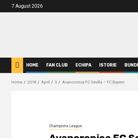
Skip
7 August 2026
to
content
HOME
FAN CLUB
ECHIPA
ISTORIE
BUND
Home
2018
April
3
Avancronica FC Sevilla – FC Bayern
Champions League