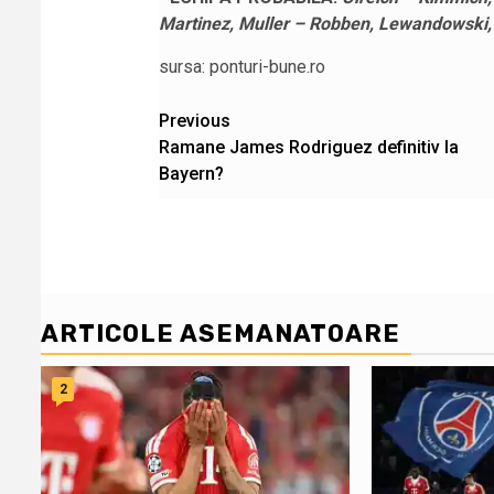
Martinez, Muller – Robben, Lewandowski,
sursa: ponturi-bune.ro
Post
Previous
Ramane James Rodriguez definitiv la
navigation
Bayern?
ARTICOLE ASEMANATOARE
2