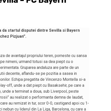
villa – FC Bayern
 da startul disputei dintre Sevilla si Bayern
chez Pizjuan”.
za de avantajul propriului teren, porneste cu sansa
a pe nimeni, urmand totusi sa dea piept cu o
perimentata. Gruparea andaluza are parte de un
tii decente, aflandu-se pe pozitia a sasea in
nilor. Echipa pregatita de Vincenzo Montella si-a
lay-off, unde a dat piept cu Basaksehir, pe care a
, unde a terminat a doua, sub Liverpool, peste
rosii” au realizat o performanta demna de laudat,
are au remizat in tur, scor 0-0, castigand apoi cu 1-
i nebun cu liderul din La Liga, Barcelona, cu care a