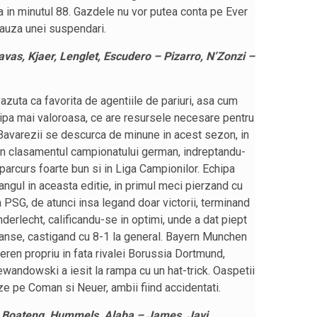
a in minutul 88. Gazdele nu vor putea conta pe Ever
 cauza unei suspendari.
avas, Kjaer, Lenglet, Escudero – Pizarro, N’Zonzi –
azuta ca favorita de agentiile de pariuri, asa cum
echipa mai valoroasa, ce are resursele necesare pentru
 Bavarezii se descurca de minune in acest sezon, in
n clasamentul campionatului german, indreptandu-
 parcurs foarte bun si in Liga Campionilor. Echipa
ngul in aceasta editie, in primul meci pierzand cu
a PSG, de atunci insa legand doar victorii, terminand
nderlecht, calificandu-se in optimi, unde a dat piept
manse, castigand cu 8-1 la general. Bayern Munchen
eren propriu in fata rivalei Borussia Dortmund,
ewandowski a iesit la rampa cu un hat-trick. Oaspetii
ze pe Coman si Neuer, ambii fiind accidentati.
, Boateng, Hummels, Alaba – James, Javi