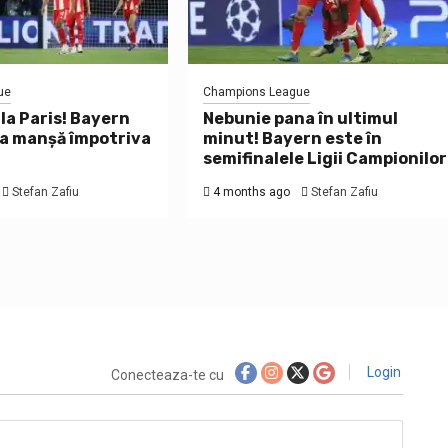
ue
Champions League
la Paris! Bayern
Nebunie pana în ultimul
ma manșă împotriva
minut! Bayern este în
semifinalele Ligii Campionilor
Stefan Zafiu
4 months ago
Stefan Zafiu
Login
Conecteaza-te cu