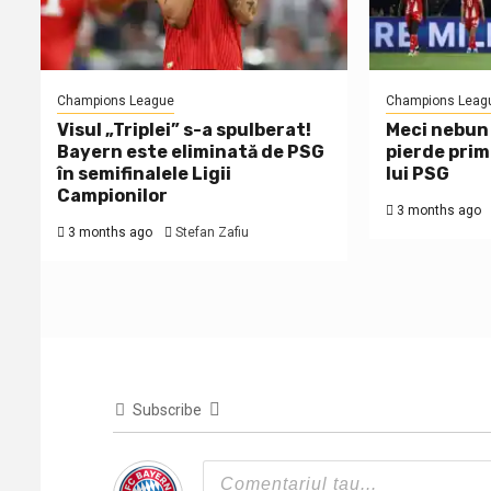
Champions League
Champions Leag
Visul „Triplei” s-a spulberat!
Meci nebun 
Bayern este eliminată de PSG
pierde pri
în semifinalele Ligii
lui PSG
Campionilor
3 months ago
3 months ago
Stefan Zafiu
Subscribe