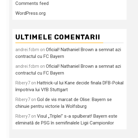
Comments feed
WordPress.org
ULTIMELE COMENTARII
Oficial! Nathaniel Brown a semnat azi
andrei.fcbm
on
contractul cu FC Bayern
Oficial! Nathaniel Brown a semnat azi
andrei.fcbm
on
contractul cu FC Bayern
Hattrick-ul lui Kane decide finala DFB-Pokal
Ribery7
on
împotriva lui VfB Stuttgart
Gol de vis marcat de Olise: Bayern se
Ribery7
on
chinuie pentru victorie la Wolfsburg
Visul „Triplei” s-a spulberat! Bayern este
Ribery7
on
eliminată de PSG în semifinalele Ligii Campionilor