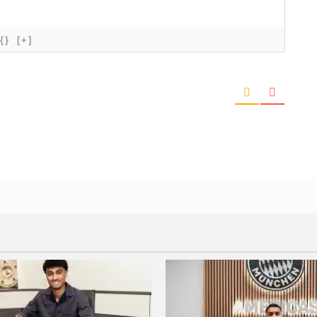
{}
[+]