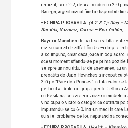
remizat, scor 2-2, desi a condus cu 2-0 pan
Banega, argentinianul fiind indisponibil din
• ECHIPA PROBABILA:
(4-2-3-1): Rico – N
Sarabia, Vazquez, Correa – Ben Yedder;
Bayern Munchen
de partea cealalta, este v
era si normal de altfel, fiind ce-i drept o 
a se impune, chiar daca joaca in deplasare.
acest moment aflandu-se pe prima pozitie i
se spre un nou titlu, iar de asemenea, au un
pregatita de Jupp Heynckes a inceput cu sta
3-0 pe “Parc des Princes” in fata celor de l
pe locul al doilea in grupa, peste Celtic si A
cu Besiktas, pe care a invins-o in ambele 
vine dupa o victorie categorica obtinuta pe t
impunandu-se cu 6-0, intr-un meci in care L
au si ei probleme de lot, neputand sa conte
• ECHIPA PROBABILA:
Ulreich – Kimmich