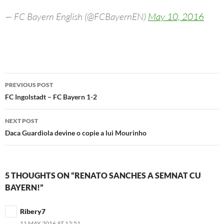
— FC Bayern English (@FCBayernEN)
May 10, 2016
Post
PREVIOUS POST
navigation
FC Ingolstadt – FC Bayern 1-2
NEXT POST
Daca Guardiola devine o copie a lui Mourinho
5 THOUGHTS ON “RENATO SANCHES A SEMNAT CU
BAYERN!”
Ribery7
11 MAY 2016 AT 12:51