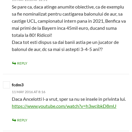
Se pare ca, daca atinge anumite obiective, ca de exemplu
sa fie nominalizat pentru castigarea balonului de aur, sa
castige UCL, campionatul intern pana in 2021, Benfica va
mai primi de la Bayern inca 45mil euro, ducand suma
totala la 80! Ridicol!
Daca tot esti dispus sa dai banii astia pe un jucator de
balonul de aur, dc sa mai si astepti 3-4-5 ani??
REPLY
fcdm3
11 MAY 2016 AT 8:16
Daca Ancelotti l-a vrut, sper sa nu se insele in privinta lui.
https://www.youtube.com/watch?v=h3wcjbkD8mU
REPLY