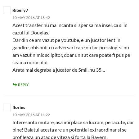
Ribery7
10 MAY 2016 AT 18:42
Acest transfer nu ma incanta si sper sa ma insel, ca si in
cazul lui Douglas.
Dar din ce am vazut pe youtube, e un jucator lent in
gandire, obisnuit cu adversari care nu fac pressing, si nu
am vazut nimic sclipitor, doar un sut care poate fi pus pe
seama norocului.
Arata mai degraba a jucator de 5mil, nu 35…
REPLY
florins
10 MAY 2016 AT 14:22
Interesanta mutare, asa imi place sa lucram, pe tacute, dar
bine! Baiatul acesta are un potential extraordinar si se
profileaza un atac de viteza si forta la Bayern.