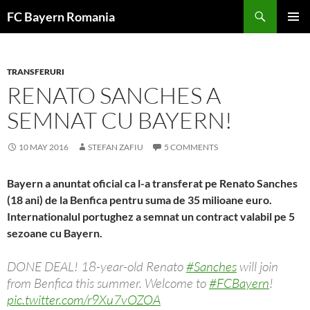
Skip
FC Bayern Romania
to
PRIMAR
content
MENU
TRANSFERURI
RENATO SANCHES A
SEMNAT CU BAYERN!
10 MAY 2016
STEFAN ZAFIU
5 COMMENTS
Bayern a anuntat oficial ca l-a transferat pe Renato Sanches
(18 ani) de la Benfica pentru suma de 35 milioane euro.
Internationalul portughez a semnat un contract valabil pe 5
sezoane cu Bayern.
DONE DEAL! 18-year-old Renato
#Sanches
will join
from Benfica this summer. Welcome to
#FCBayern
!
pic.twitter.com/r9Xu7vOZOA