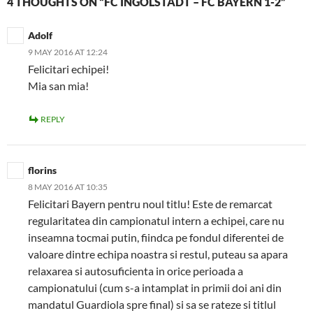
4 THOUGHTS ON “FC INGOLSTADT – FC BAYERN 1-2”
Adolf
9 MAY 2016 AT 12:24
Felicitari echipei!
Mia san mia!
REPLY
florins
8 MAY 2016 AT 10:35
Felicitari Bayern pentru noul titlu! Este de remarcat
regularitatea din campionatul intern a echipei, care nu
inseamna tocmai putin, fiindca pe fondul diferentei de
valoare dintre echipa noastra si restul, puteau sa apara
relaxarea si autosuficienta in orice perioada a
campionatului (cum s-a intamplat in primii doi ani din
mandatul Guardiola spre final) si sa se rateze si titlul