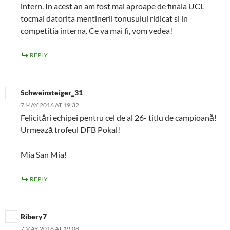
intern. In acest an am fost mai aproape de finala UCL
tocmai datorita mentinerii tonusului ridicat si in
competitia interna. Ce va mai fi, vom vedea!
REPLY
Schweinsteiger_31
7 MAY 2016 AT 19:32
Felicitări echipei pentru cel de al 26- titlu de campioană!
Urmează trofeul DFB Pokal!
Mia San Mia!
REPLY
Ribery7
7 MAY 2016 AT 19:08