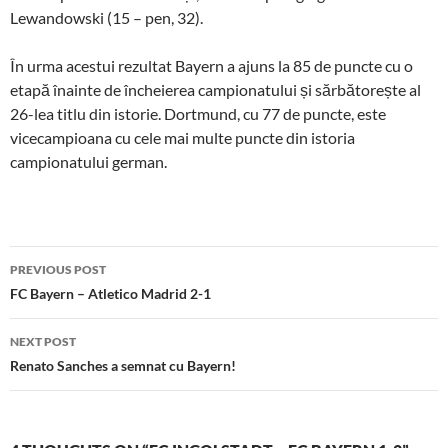
Lewandowski (15 – pen, 32).
În urma acestui rezultat Bayern a ajuns la 85 de puncte cu o
etapă înainte de încheierea campionatului și sărbătorește al
26-lea titlu din istorie. Dortmund, cu 77 de puncte, este
vicecampioana cu cele mai multe puncte din istoria
campionatului german.
Post
PREVIOUS POST
navigation
FC Bayern – Atletico Madrid 2-1
NEXT POST
Renato Sanches a semnat cu Bayern!