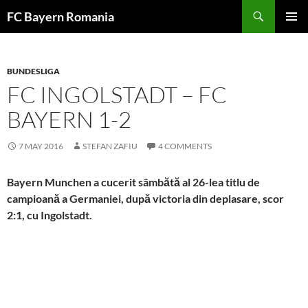
Skip
FC Bayern Romania
to
PRIMAR
content
MENU
BUNDESLIGA
FC INGOLSTADT – FC
BAYERN 1-2
7 MAY 2016
STEFAN ZAFIU
4 COMMENTS
Bayern Munchen a cucerit sâmbătă al 26-lea titlu de
campioană a Germaniei, după victoria din deplasare, scor
2:1, cu Ingolstadt.