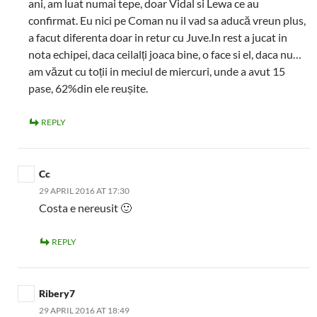
ani, am luat numai tepe, doar Vidal si Lewa ce au
confirmat. Eu nici pe Coman nu il vad sa aducă vreun plus,
a facut diferenta doar in retur cu Juve.In rest a jucat in
nota echipei, daca ceilalți joaca bine, o face si el, daca nu…
am văzut cu toții in meciul de miercuri, unde a avut 15
pase, 62%din ele reușite.
REPLY
Cc
29 APRIL 2016 AT 17:30
Costa e nereusit 🙂
REPLY
Ribery7
29 APRIL 2016 AT 18:49