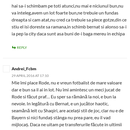
hai sa-i schimbam pe toti atunci,nu mai e niciunul bun,nu
va inteleg,avem un lot foarte bun,ne trebuie un fundas
dreapta si cam atat,nu cred ca trebuie sa plece gotze,din ce
stiu el isi doreste sa ramana,in schimb bernat si alonso sa-i
ia pep la city daca sunt asa buni de-i baga mereu in echipa
REPLY
Andrei_Fcbm
29 APRIL 2016 AT 17:10
Mie îmi place Rode, nu e vreun fotbalist de mare valoare
dar e bun sa il ai in lot. Nu îmi amintesc un meci jucat de
Rode si făcut praf… Eu sper sa rămână la noi, e bun la
nevoie. In legătură cu Bernat, e un jucător haotic,
seamănă leit cu Shaqiri, are același stil de joc, clar nu e de
Bayern si nici fundaș stânga nu prea pare, eu il vad
mijlocaș. Daca ne uitam pe transferurile făcute in ultimii