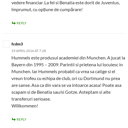
vedere financiar. La fel si Benatia este dorit de Juventus,
împrumut, cu opțiune de cumpărare!
REPLY
fcdm3
29 APRIL 2016 AT 7:28
Hummels este produsul academiei din Munchen. A jucat la
Bayern din 1995 – 2009. Parintii si prietena lui locuiesc in
Munchen. Iar Hummels probabil ca vrea sa catige si el
vreun trofeu cu echipa de club, ori cu Dortmund nu prea
are sanse. Asa ca din vara se va intoarce acasa! Poate asa
scapam si de Benatia sau/si Gotze. Asteptam si alte
transferuri serioase.
Willkommen!
REPLY