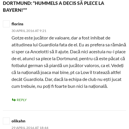
DORTMUND: ”HUMMELS A DECIS SĂ PLECE LA
BAYERN!””
florins
30 APRIL 2016 AT 9:21
Gotze este jucător de valoare, dar a fost inhibat de
atitudinea lui Guardiola fata de el. Eu as prefera sa rămână
si sper ca Ancelotti să îl ajute. Dacă nici acestuia nu-i place
de el, atunci sa plece la Dortmund, pentru că este păcat că
fotbalul german să piardă un jucător valoros, ca el. Vedeți
că la națională joaca mai bine, pt ca Low îl tratează altfel
decât Guardiola. Dar, dacă la echipa de club nu ești jucat
cum trebuie, nu poți fi foarte bun nici la națională.
REPLY
olikahn
29 APRIL 2016 AT 18:44