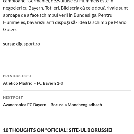
campioanei Germaniei, dezvăluise că Hummels este în
negocieri cu Bayern. Tot ieri, Bild scria că cele două rivale sunt
aproape de a face schimbul verii în Bundesliga. Pentru
Hummeles, bavarezii ar fi dispuși să-l dea la schimb pe Mario
Gotze.
sursa: digisport.ro
Post
PREVIOUS POST
navigation
Atletico Madrid – FC Bayern 1-0
NEXT POST
Avancronica FC Bayern – Borussia Monchengladbach
10 THOUGHTS ON “OFICIAL! SITE-UL BORUSSIEI