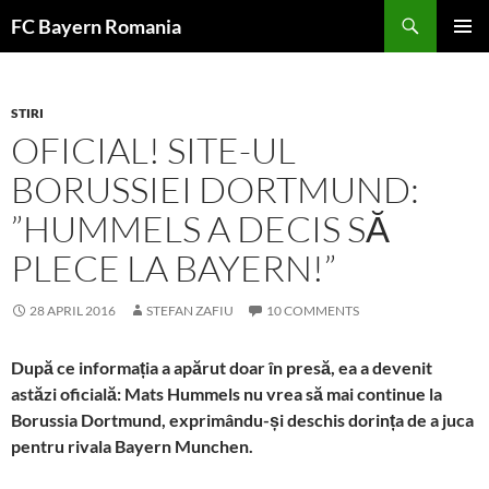
Skip
FC Bayern Romania
to
PRIMAR
content
MENU
STIRI
OFICIAL! SITE-UL
BORUSSIEI DORTMUND:
”HUMMELS A DECIS SĂ
PLECE LA BAYERN!”
28 APRIL 2016
STEFAN ZAFIU
10 COMMENTS
După ce informația a apărut doar în presă, ea a devenit
astăzi oficială: Mats Hummels nu vrea să mai continue la
Borussia Dortmund, exprimându-și deschis dorința de a juca
pentru rivala Bayern Munchen.