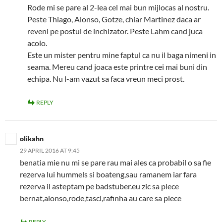
Rode mi se pare al 2-lea cel mai bun mijlocas al nostru.
Peste Thiago, Alonso, Gotze, chiar Martinez daca ar
reveni pe postul de inchizator. Peste Lahm cand juca
acolo.
Este un mister pentru mine faptul ca nu il baga nimeni in
seama. Mereu cand joaca este printre cei mai buni din
echipa. Nu l-am vazut sa faca vreun meci prost.
REPLY
olikahn
29 APRIL 2016 AT 9:45
benatia mie nu mi se pare rau mai ales ca probabil o sa fie
rezerva lui hummels si boateng,sau ramanem iar fara
rezerva il asteptam pe badstuber.eu zic sa plece
bernat,alonso,rode,tasci,rafinha au care sa plece
REPLY