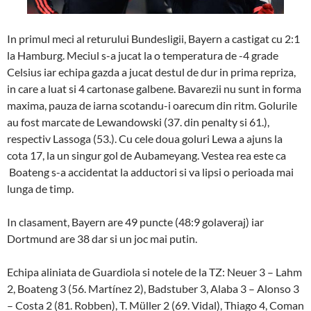
In primul meci al returului Bundesligii, Bayern a castigat cu 2:1
la Hamburg. Meciul s-a jucat la o temperatura de -4 grade
Celsius iar echipa gazda a jucat destul de dur in prima repriza,
in care a luat si 4 cartonase galbene. Bavarezii nu sunt in forma
maxima, pauza de iarna scotandu-i oarecum din ritm. Golurile
au fost marcate de Lewandowski (37. din penalty si 61.),
respectiv Lassoga (53.). Cu cele doua goluri Lewa a ajuns la
cota 17, la un singur gol de Aubameyang. Vestea rea este ca
Boateng s-a accidentat la adductori si va lipsi o perioada mai
lunga de timp.
In clasament, Bayern are 49 puncte (48:9 golaveraj) iar
Dortmund are 38 dar si un joc mai putin.
Echipa aliniata de Guardiola si notele de la TZ: Neuer 3 – Lahm
2, Boateng 3 (56. Martínez 2), Badstuber 3, Alaba 3 – Alonso 3
– Costa 2 (81. Robben), T. Müller 2 (69. Vidal), Thiago 4, Coman