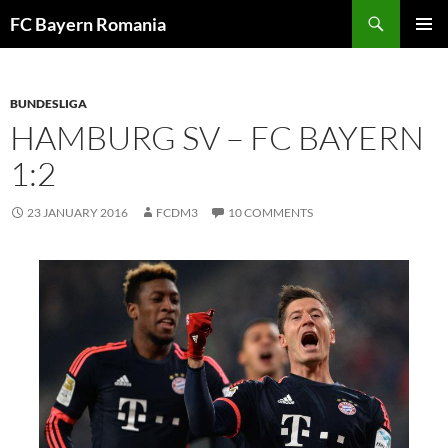
Skip
FC Bayern Romania
to
PRIMAR
content
MENU
BUNDESLIGA
HAMBURG SV – FC BAYERN
1:2
23 JANUARY 2016
FCDM3
10 COMMENTS