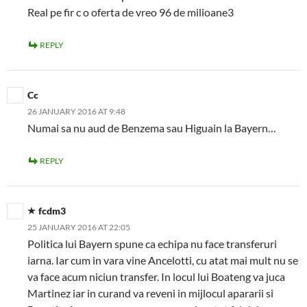
Real pe fir c o oferta de vreo 96 de milioane3
REPLY
Cc
26 JANUARY 2016 AT 9:48
Numai sa nu aud de Benzema sau Higuain la Bayern…
REPLY
fcdm3
25 JANUARY 2016 AT 22:05
Politica lui Bayern spune ca echipa nu face transferuri
iarna. Iar cum in vara vine Ancelotti, cu atat mai mult nu se
va face acum niciun transfer. In locul lui Boateng va juca
Martinez iar in curand va reveni in mijlocul apararii si