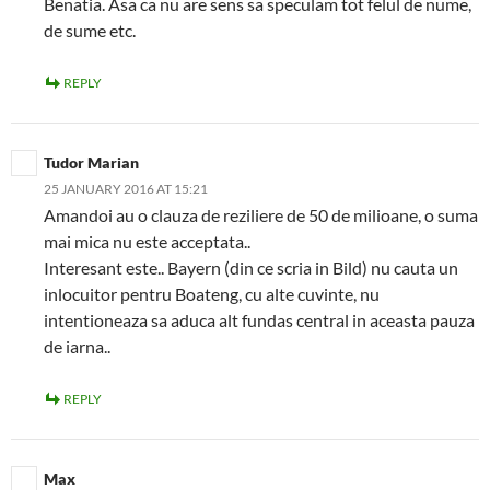
Benatia. Asa ca nu are sens sa speculam tot felul de nume,
de sume etc.
REPLY
Tudor Marian
25 JANUARY 2016 AT 15:21
Amandoi au o clauza de reziliere de 50 de milioane, o suma
mai mica nu este acceptata..
Interesant este.. Bayern (din ce scria in Bild) nu cauta un
inlocuitor pentru Boateng, cu alte cuvinte, nu
intentioneaza sa aduca alt fundas central in aceasta pauza
de iarna..
REPLY
Max