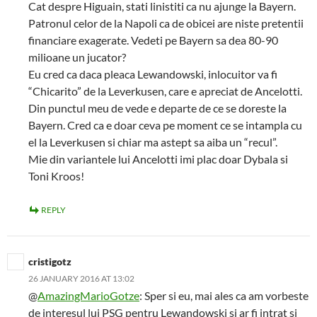
Cat despre Higuain, stati linistiti ca nu ajunge la Bayern.
Patronul celor de la Napoli ca de obicei are niste pretentii
financiare exagerate. Vedeti pe Bayern sa dea 80-90
milioane un jucator?
Eu cred ca daca pleaca Lewandowski, inlocuitor va fi
“Chicarito” de la Leverkusen, care e apreciat de Ancelotti.
Din punctul meu de vede e departe de ce se doreste la
Bayern. Cred ca e doar ceva pe moment ce se intampla cu
el la Leverkusen si chiar ma astept sa aiba un “recul”.
Mie din variantele lui Ancelotti imi plac doar Dybala si
Toni Kroos!
REPLY
cristigotz
26 JANUARY 2016 AT 13:02
@
AmazingMarioGotze
: Sper si eu, mai ales ca am vorbeste
de interesul lui PSG pentru Lewandowski si ar fi intrat si