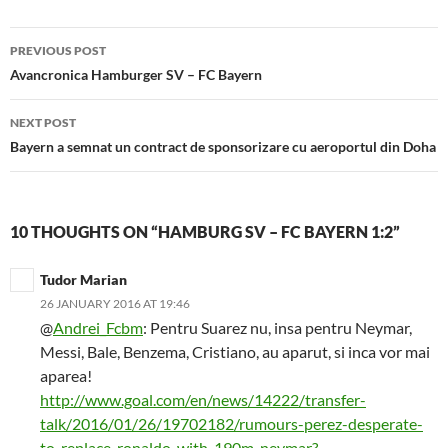
Post
PREVIOUS POST
navigation
Avancronica Hamburger SV – FC Bayern
NEXT POST
Bayern a semnat un contract de sponsorizare cu aeroportul din Doha
10 THOUGHTS ON “HAMBURG SV – FC BAYERN 1:2”
Tudor Marian
26 JANUARY 2016 AT 19:46
@
Andrei_Fcbm
: Pentru Suarez nu, insa pentru Neymar,
Messi, Bale, Benzema, Cristiano, au aparut, si inca vor mai
aparea!
http://www.goal.com/en/news/14222/transfer-
talk/2016/01/26/19702182/rumours-perez-desperate-
to-replace-ronaldo-with-190m-neymar?