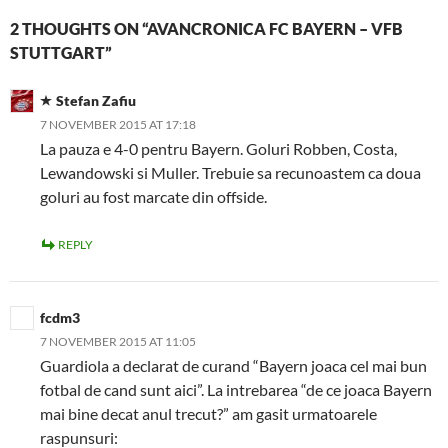
2 THOUGHTS ON “AVANCRONICA FC BAYERN – VFB
STUTTGART”
Stefan Zafiu
7 NOVEMBER 2015 AT 17:18
La pauza e 4-0 pentru Bayern. Goluri Robben, Costa,
Lewandowski si Muller. Trebuie sa recunoastem ca doua
goluri au fost marcate din offside.
REPLY
fcdm3
7 NOVEMBER 2015 AT 11:05
Guardiola a declarat de curand “Bayern joaca cel mai bun
fotbal de cand sunt aici”. La intrebarea “de ce joaca Bayern
mai bine decat anul trecut?” am gasit urmatoarele
raspunsuri: