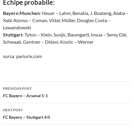
Echipe probabile:
Bayern Munchen
: Neuer – Lahm, Benatia, J. Boateng, Alaba –
Xabi Alonso – Coman, Vidal, Müller, Douglas Costa –
Lewandowski
Stuttgart
: Tyton – Klein, Sunjic, Baumgartl, Insua – Serey Dié,
Schwaab, Gentner – Didavi, Kostic – Werner
sursa: pariurix.com
Post
PREVIOUS POST
navigation
FC Bayern – Arsenal 5-1
NEXT POST
FC Bayern – Stuttgart 4:0