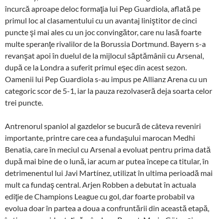
încurcă aproape deloc formaţia lui Pep Guardiola, aflată pe
primul loc al clasamentului cu un avantaj liniştitor de cinci
puncte şi mai ales cu un joc convingător, care nu lasă foarte
multe speranţe rivalilor de la Borussia Dortmund. Bayern s-a
revanşat apoi în duelul de la mijlocul săptămânii cu Arsenal,
după ce la Londra a suferit primul eşec din acest sezon.
Oamenii lui Pep Guardiola s-au impus pe Allianz Arena cu un
categoric scor de 5-1, iar la pauza rezolvaseră deja soarta celor
trei puncte.
Antrenorul spaniol al gazdelor se bucură de câteva reveniri
importante, printre care cea a fundaşului marocan Medhi
Benatia, care în meciul cu Arsenal a evoluat pentru prima dată
după mai bine de o lună, iar acum ar putea începe ca titular, în
detrimenentul lui Javi Martínez, utilizat în ultima perioadă mai
mult ca fundaş central. Arjen Robben a debutat în actuala
ediţie de Champions League cu gol, dar foarte probabil va
evolua doar în partea a doua a confruntării din această etapă,