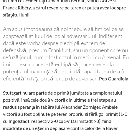
în timp ce accidentaţi rămân Juan Bernat, Mario Götze şi
Franck Ribéry, a cărui revenire pe teren ar putea avea loc spre
sfârşitul lunii.
Am spus întotdeauna că noi trebuie să fim cei ce se
adaptează stilului de joc al adversarului, indiferent
dacă este vorba despre o echipă extrem de
defensivă, precum Frankfurt, sau un oponent care nu
refuză jocul, cum a fost cazul în meciul cu Arsenal. Eu
îmi doresc ca această echipă să joace mereu la
potenţialul maxim şi să deprindă capacitatea de a fi
eficientă în faţa oricărui tip de adversar.
Pep Guardiola
Stuttgart nu are parte de o primă jumătate a campionatului
pozitivă, însă cele două victorii din ultimele trei etape au
readus speranţa în tabăra lui Alexander Zorniger. Ambele
victorii au fost obţinute pe teren propriu şi fără gol primit (1-0
cu Ingolstadt, respectiv 2-0 cu SV Darmstadt 98), fiind
încadrate de un eşec în deplasare contra celor de la Bayer