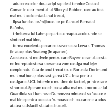
– aducerea celor doua aripi rapide si tehnice Costa si
Coman in detrimentul lui Ribery si Robben, care au fost
mai mult accidentati anul trecut,
– lipsa fundasilor/mijlocasilor pe flancuri Bernat si
Rafinha,
– trimiterea lui Lahm pe partea dreapta, acolo unde se
simte cel mai bine,
– forma excelenta pe care o traverseaza Lewa si Thomas
(in atac) plus Boateng (in aparare).
Acestea sunt motivele pentru care Bayern de anul acesta
ne indreptateste sa speram ca vom castiga mai lejer
campionatul fata de anul trecut (cu o Borussia Dortmund
mult mai buna) plus castigarea UCL. Insa pentru
castigarea UCL intervin o multime de factori, printre care
si norocul. Speram ca echipa sa aiba mai mult noroc iar lui
Guardiola sa-i lumineze Dumnezeu mintea si sa faca ce e
mai bine pentru aceasta frumoasa echipa, care ne-a adus
atatea satisfactii si atatea bucurii.