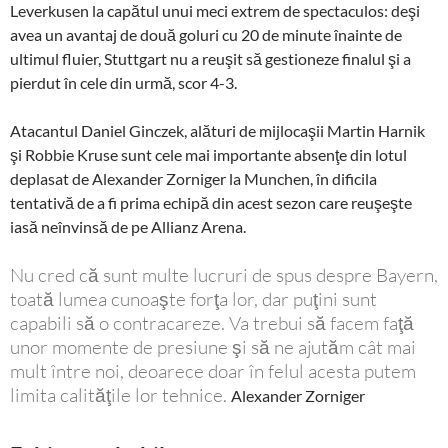
Leverkusen la capătul unui meci extrem de spectaculos: deşi
avea un avantaj de două goluri cu 20 de minute înainte de
ultimul fluier, Stuttgart nu a reuşit să gestioneze finalul şi a
pierdut în cele din urmă, scor 4-3.
Atacantul Daniel Ginczek, alături de mijlocaşii Martin Harnik
şi Robbie Kruse sunt cele mai importante absenţe din lotul
deplasat de Alexander Zorniger la Munchen, în dificila
tentativă de a fi prima echipă din acest sezon care reuşeşte
iasă neînvinsă de pe Allianz Arena.
Nu cred că sunt multe lucruri de spus despre Bayern,
toată lumea cunoaşte forţa lor, dar puţini sunt
capabili să o contracareze. Va trebui să facem faţă
unor momente de presiune şi să ne ajutăm cât mai
mult între noi, deoarece doar în felul acesta putem
limita calităţile lor tehnice.
Alexander Zorniger