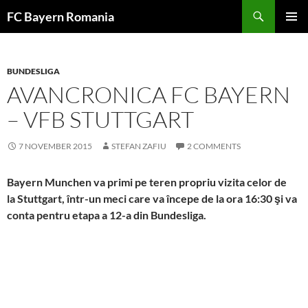
Skip
FC Bayern Romania
to
PRIMAR
content
MENU
BUNDESLIGA
AVANCRONICA FC BAYERN
– VFB STUTTGART
7 NOVEMBER 2015
STEFAN ZAFIU
2 COMMENTS
Bayern Munchen
va primi pe teren propriu vizita celor de
la
Stuttgart, într-un meci care va începe de la ora 16:30 şi va
conta pentru etapa a 12-a din Bundesliga.