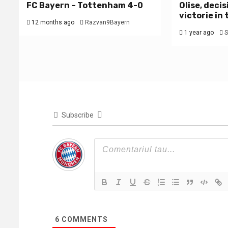
FC Bayern – Tottenham 4-0
Olise, decis
victorie în
12 months ago
Razvan9Bayern
1 year ago
S
Subscribe
6
COMMENTS