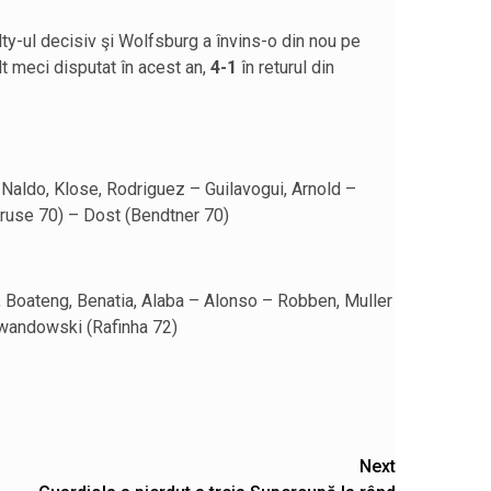
ty-ul decisiv şi Wolfsburg a învins-o din nou pe
lt meci disputat în acest an,
4-1
în returul din
 Naldo, Klose, Rodriguez – Guilavogui, Arnold –
(Kruse 70) – Dost (Bendtner 70)
Boateng, Benatia, Alaba – Alonso – Robben, Muller
ewandowski (Rafinha 72)
Next