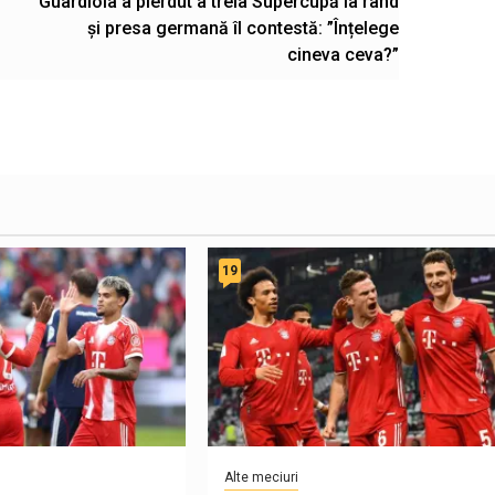
Guardiola a pierdut a treia Supercupă la rând
și presa germană îl contestă: ”Înțelege
cineva ceva?”
19
Alte meciuri