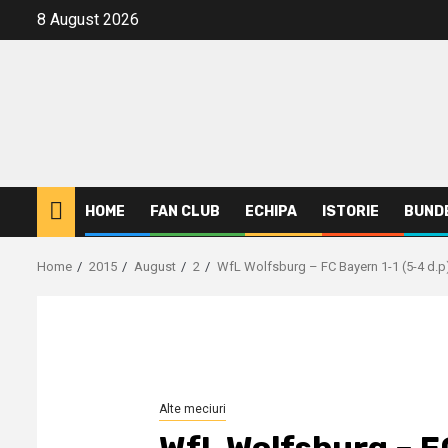
Skip
8 August 2026
to
content
HOME
FAN CLUB
ECHIPA
ISTORIE
BUND
Home
2015
August
2
WfL Wolfsburg – FC Bayern 1-1 (5-4 d.p
Alte meciuri