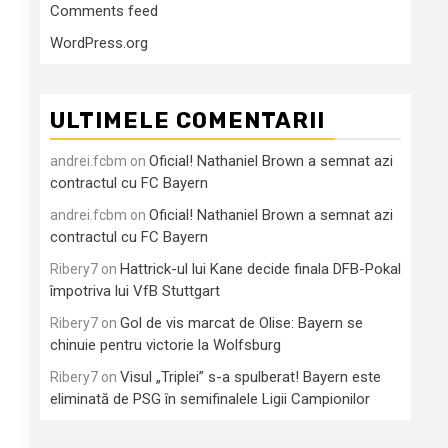
Comments feed
WordPress.org
ULTIMELE COMENTARII
Oficial! Nathaniel Brown a semnat azi
andrei.fcbm
on
contractul cu FC Bayern
Oficial! Nathaniel Brown a semnat azi
andrei.fcbm
on
contractul cu FC Bayern
Hattrick-ul lui Kane decide finala DFB-Pokal
Ribery7
on
împotriva lui VfB Stuttgart
Gol de vis marcat de Olise: Bayern se
Ribery7
on
chinuie pentru victorie la Wolfsburg
Visul „Triplei” s-a spulberat! Bayern este
Ribery7
on
eliminată de PSG în semifinalele Ligii Campionilor