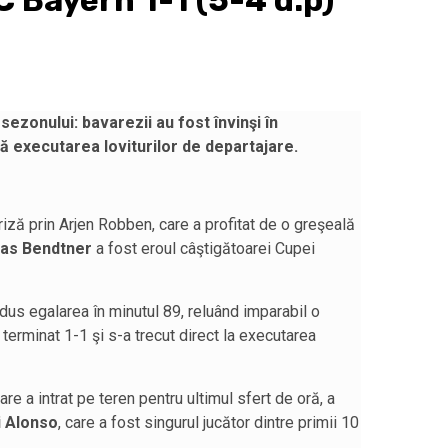
 Bayern 1-1 (5-4 d.p)
ezonului: bavarezii au fost învinşi în
 executarea loviturilor de departajare.
iză prin Arjen Robben, care a profitat de o greşeală
las Bendtner
a fost eroul câştigătoarei Cupei
 adus egalarea în minutul 89, reluând imparabil o
terminat 1-1 şi s-a trecut direct la executarea
are a intrat pe teren pentru ultimul sfert de oră, a
i Alonso
, care a fost singurul jucător dintre primii 10