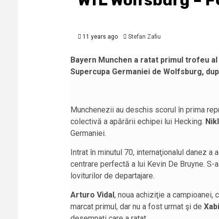
WfL Wolfsburg – FC
11 years ago
Stefan Zafiu
Bayern Munchen a ratat primul trofeu al s
Supercupa Germaniei de Wolfsburg, după
Munchenezii au deschis scorul în prima repr
colectivă a apărării echipei lui Hecking.
Nik
Germaniei.
Intrat în minutul 70, internaţionalul danez a
centrare perfectă a lui Kevin De Bruyne. S-a 
loviturilor de departajare.
Arturo Vidal
, noua achiziţie a campioanei, c
marcat primul, dar nu a fost urmat şi de
Xab
desemnaţi care a ratat.