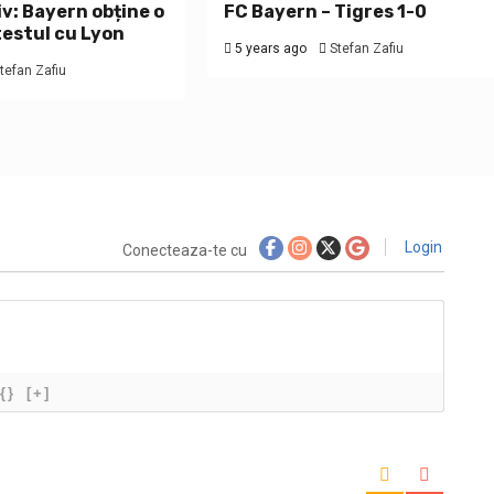
iv: Bayern obține o
FC Bayern – Tigres 1-0
 testul cu Lyon
5 years ago
Stefan Zafiu
tefan Zafiu
Login
Conecteaza-te cu
{}
[+]