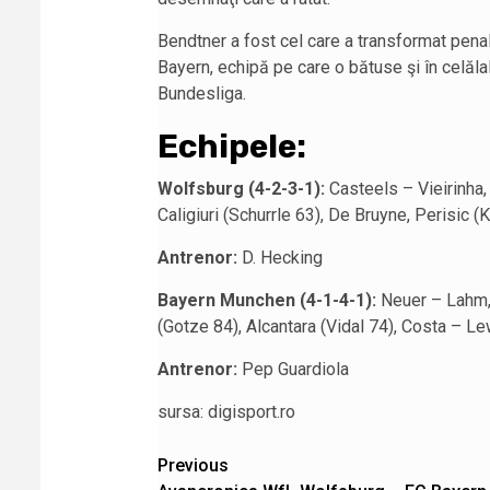
Bendtner a fost cel care a transformat penal
Bayern, echipă pe care o bătuse şi în celăla
Bundesliga.
Echipele:
Wolfsburg (4-2-3-1):
Casteels – Vieirinha,
Caligiuri (Schurrle 63), De Bruyne, Perisic 
Antrenor:
D. Hecking
Bayern Munchen (4-1-4-1):
Neuer – Lahm, 
(Gotze 84), Alcantara (Vidal 74), Costa – L
Antrenor:
Pep Guardiola
sursa: digisport.ro
Post
Previous