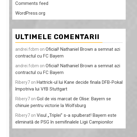
Comments feed
WordPress.org
ULTIMELE COMENTARII
Oficial! Nathaniel Brown a semnat azi
andrei.fcbm
on
contractul cu FC Bayern
Oficial! Nathaniel Brown a semnat azi
andrei.fcbm
on
contractul cu FC Bayern
Hattrick-ul lui Kane decide finala DFB-Pokal
Ribery7
on
împotriva lui VfB Stuttgart
Gol de vis marcat de Olise: Bayern se
Ribery7
on
chinuie pentru victorie la Wolfsburg
Visul „Triplei” s-a spulberat! Bayern este
Ribery7
on
eliminată de PSG în semifinalele Ligii Campionilor