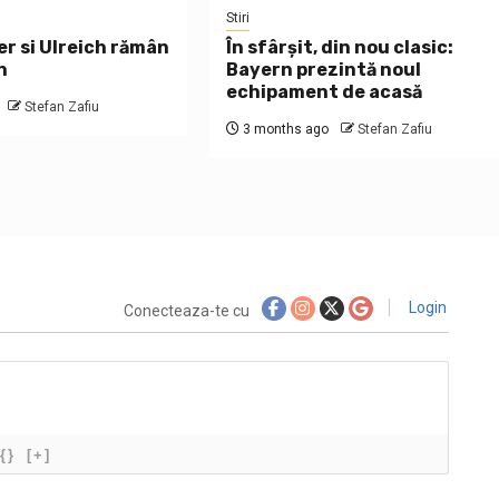
Stiri
er si Ulreich rămân
În sfârșit, din nou clasic:
n
Bayern prezintă noul
echipament de acasă
Stefan Zafiu
3 months ago
Stefan Zafiu
Login
Conecteaza-te cu
{}
[+]