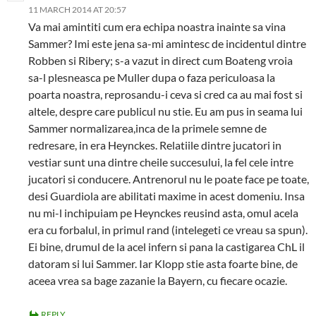
11 MARCH 2014 AT 20:57
Va mai amintiti cum era echipa noastra inainte sa vina
Sammer? Imi este jena sa-mi amintesc de incidentul dintre
Robben si Ribery; s-a vazut in direct cum Boateng vroia
sa-l plesneasca pe Muller dupa o faza periculoasa la
poarta noastra, reprosandu-i ceva si cred ca au mai fost si
altele, despre care publicul nu stie. Eu am pus in seama lui
Sammer normalizarea,inca de la primele semne de
redresare, in era Heynckes. Relatiile dintre jucatori in
vestiar sunt una dintre cheile succesului, la fel cele intre
jucatori si conducere. Antrenorul nu le poate face pe toate,
desi Guardiola are abilitati maxime in acest domeniu. Insa
nu mi-l inchipuiam pe Heynckes reusind asta, omul acela
era cu forbalul, in primul rand (intelegeti ce vreau sa spun).
Ei bine, drumul de la acel infern si pana la castigarea ChL il
datoram si lui Sammer. Iar Klopp stie asta foarte bine, de
aceea vrea sa bage zazanie la Bayern, cu fiecare ocazie.
REPLY