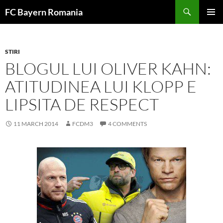
Skip
FC Bayern Romania
to
PRIMAR
content
MENU
STIRI
BLOGUL LUI OLIVER KAHN:
ATITUDINEA LUI KLOPP E
LIPSITA DE RESPECT
11 MARCH 2014
FCDM3
4 COMMENTS