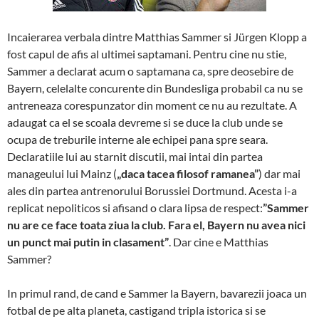
Incaierarea verbala dintre Matthias Sammer si Jürgen Klopp a
fost capul de afis al ultimei saptamani. Pentru cine nu stie,
Sammer a declarat acum o saptamana ca, spre deosebire de
Bayern, celelalte concurente din Bundesliga probabil ca nu se
antreneaza corespunzator din moment ce nu au rezultate. A
adaugat ca el se scoala devreme si se duce la club unde se
ocupa de treburile interne ale echipei pana spre seara.
Declaratiile lui au starnit discutii, mai intai din partea
manageului lui Mainz (
„daca tacea filosof ramanea”
) dar mai
ales din partea antrenorului Borussiei Dortmund. Acesta i-a
replicat nepoliticos si afisand o clara lipsa de respect:
”Sammer
nu are ce face toata ziua la club. Fara el, Bayern nu avea nici
un punct mai putin in clasament”
. Dar cine e Matthias
Sammer?
In primul rand, de cand e Sammer la Bayern, bavarezii joaca un
fotbal de pe alta planeta, castigand tripla istorica si se