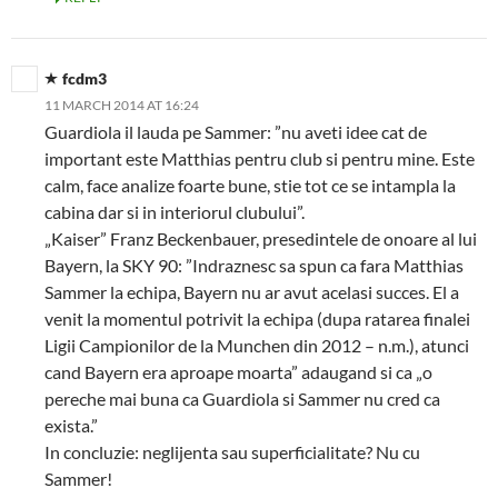
fcdm3
11 MARCH 2014 AT 16:24
Guardiola il lauda pe Sammer: ”nu aveti idee cat de
important este Matthias pentru club si pentru mine. Este
calm, face analize foarte bune, stie tot ce se intampla la
cabina dar si in interiorul clubului”.
„Kaiser” Franz Beckenbauer, presedintele de onoare al lui
Bayern, la SKY 90: ”Indraznesc sa spun ca fara Matthias
Sammer la echipa, Bayern nu ar avut acelasi succes. El a
venit la momentul potrivit la echipa (dupa ratarea finalei
Ligii Campionilor de la Munchen din 2012 – n.m.), atunci
cand Bayern era aproape moarta” adaugand si ca „o
pereche mai buna ca Guardiola si Sammer nu cred ca
exista.”
In concluzie: neglijenta sau superficialitate? Nu cu
Sammer!