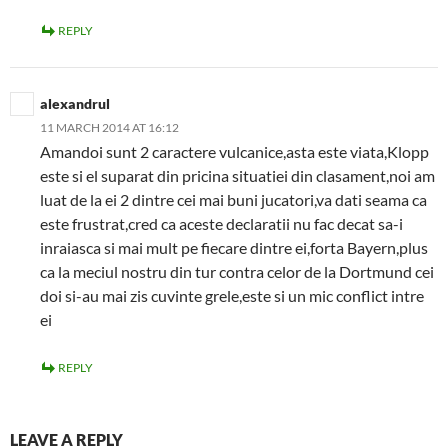
REPLY
alexandrul
11 MARCH 2014 AT 16:12
Amandoi sunt 2 caractere vulcanice,asta este viata,Klopp
este si el suparat din pricina situatiei din clasament,noi am
luat de la ei 2 dintre cei mai buni jucatori,va dati seama ca
este frustrat,cred ca aceste declaratii nu fac decat sa-i
inraiasca si mai mult pe fiecare dintre ei,forta Bayern,plus
ca la meciul nostru din tur contra celor de la Dortmund cei
doi si-au mai zis cuvinte grele,este si un mic conflict intre
ei
REPLY
LEAVE A REPLY