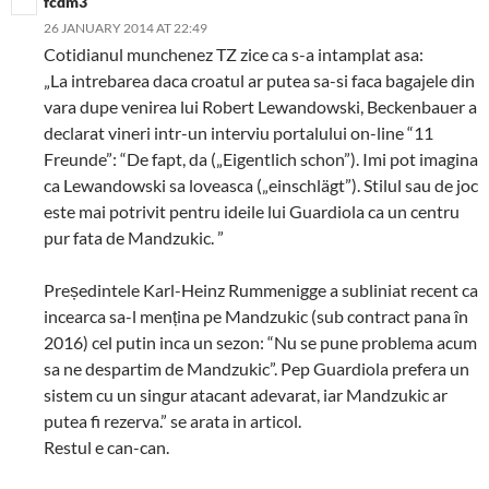
fcdm3
26 JANUARY 2014 AT 22:49
Cotidianul munchenez TZ zice ca s-a intamplat asa:
„La intrebarea daca croatul ar putea sa-si faca bagajele din
vara dupe venirea lui Robert Lewandowski, Beckenbauer a
declarat vineri intr-un interviu portalului on-line “11
Freunde”: “De fapt, da („Eigentlich schon”). Imi pot imagina
ca Lewandowski sa loveasca („einschlägt”). Stilul sau de joc
este mai potrivit pentru ideile lui Guardiola ca un centru
pur fata de Mandzukic. ”
Președintele Karl-Heinz Rummenigge a subliniat recent ca
incearca sa-l mențina pe Mandzukic (sub contract pana în
2016) cel putin inca un sezon: “Nu se pune problema acum
sa ne despartim de Mandzukic”. Pep Guardiola prefera un
sistem cu un singur atacant adevarat, iar Mandzukic ar
putea fi rezerva.” se arata in articol.
Restul e can-can.