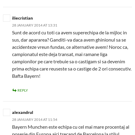
iliecristian
28 JANUARY 2014 AT 13:31
Sunt de acord cu toti ca avem superechipa de la mijloc in
sus, dar apararea? Ganditi-va daca avem ghinionul sa se
accidenteze vreun fundas, ce alternative avem! Noroc ca,
campionatul este deja transat, mai ramane liga
campionilor pe care trebuie sa o castigam si sa devenim
prima echipa care reuseste sa o castige de 2 ori consecutiv.
Bafta Bayern!
REPLY
alexandrul
28 JANUARY 2014 AT 11:54
Bayern Munchen este echipa cu cel mai mare procentaj al
posesie din Europa,aici trecand de Barcelona,la stilul