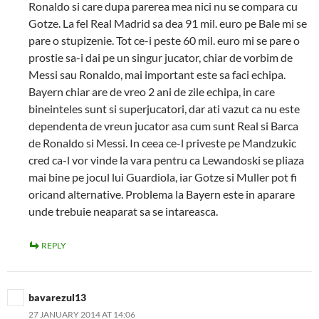
Ronaldo si care dupa parerea mea nici nu se compara cu
Gotze. La fel Real Madrid sa dea 91 mil. euro pe Bale mi se
pare o stupizenie. Tot ce-i peste 60 mil. euro mi se pare o
prostie sa-i dai pe un singur jucator, chiar de vorbim de
Messi sau Ronaldo, mai important este sa faci echipa.
Bayern chiar are de vreo 2 ani de zile echipa, in care
bineinteles sunt si superjucatori, dar ati vazut ca nu este
dependenta de vreun jucator asa cum sunt Real si Barca
de Ronaldo si Messi. In ceea ce-l priveste pe Mandzukic
cred ca-l vor vinde la vara pentru ca Lewandoski se pliaza
mai bine pe jocul lui Guardiola, iar Gotze si Muller pot fi
oricand alternative. Problema la Bayern este in aparare
unde trebuie neaparat sa se intareasca.
REPLY
bavarezul13
27 JANUARY 2014 AT 14:06