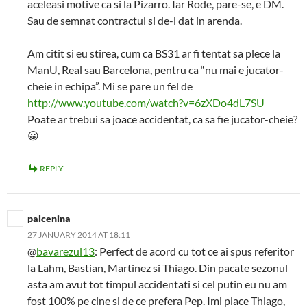
aceleasi motive ca si la Pizarro. Iar Rode, pare-se, e DM.
Sau de semnat contractul si de-l dat in arenda.
Am citit si eu stirea, cum ca BS31 ar fi tentat sa plece la
ManU, Real sau Barcelona, pentru ca “nu mai e jucator-
cheie in echipa”. Mi se pare un fel de
http://www.youtube.com/watch?v=6zXDo4dL7SU
Poate ar trebui sa joace accidentat, ca sa fie jucator-cheie?
😀
REPLY
palcenina
27 JANUARY 2014 AT 18:11
@
bavarezul13
: Perfect de acord cu tot ce ai spus referitor
la Lahm, Bastian, Martinez si Thiago. Din pacate sezonul
asta am avut tot timpul accidentati si cel putin eu nu am
fost 100% pe cine si de ce prefera Pep. Imi place Thiago,