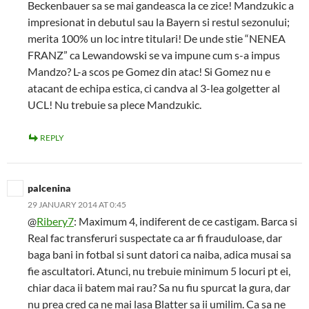
Beckenbauer sa se mai gandeasca la ce zice! Mandzukic a
impresionat in debutul sau la Bayern si restul sezonului;
merita 100% un loc intre titulari! De unde stie “NENEA
FRANZ” ca Lewandowski se va impune cum s-a impus
Mandzo? L-a scos pe Gomez din atac! Si Gomez nu e
atacant de echipa estica, ci candva al 3-lea golgetter al
UCL! Nu trebuie sa plece Mandzukic.
REPLY
palcenina
29 JANUARY 2014 AT 0:45
@
Ribery7
: Maximum 4, indiferent de ce castigam. Barca si
Real fac transferuri suspectate ca ar fi frauduloase, dar
baga bani in fotbal si sunt datori ca naiba, adica musai sa
fie ascultatori. Atunci, nu trebuie minimum 5 locuri pt ei,
chiar daca ii batem mai rau? Sa nu fiu spurcat la gura, dar
nu prea cred ca ne mai lasa Blatter sa ii umilim. Ca sa ne