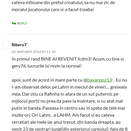
cateva milioane din pretul croatului, sa nu mai zic de
moralul jucatorului care si-a facut treaba!
REPLY
Ribery7
26 JANUARY 2014 AT 11:10
In primul rand BINE AI REVENIT fcdm3! Acum, cu tine si
gery76, lucrurile isi revin la normal!
apoi, sunt de acord in mare parte cu @
bavarezul13
: . Eu nu
l-am observat deloc pe Lahm in meciul de vineri… greseala
mea. Dar stiu ca Rafinha in afara de un sut puternic pe
mijlocul portii nu prea da pase la inaintare, si cu atat mai
putin in banda. Paseasa in centru sau in spate de cele mai
multe ori. Ori Lahm…e LAHM. Am facut si eu cateva
cercetari ale mele iar anul trecut, din banda dreapta, au
venit 23 de centrari lungi(din exteriorul careului), fata de 8