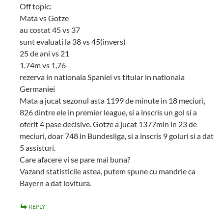
Off topic:
Mata vs Gotze
au costat 45 vs 37
sunt evaluati la 38 vs 45(invers)
25 de ani vs 21
1,74m vs 1,76
rezerva in nationala Spaniei vs titular in nationala
Germaniei
Mata a jucat sezonul asta 1199 de minute in 18 meciuri,
826 dintre ele in premier league, si a inscris un gol si a
oferit 4 pase decisive. Gotze a jucat 1377min in 23 de
meciuri, doar 748 in Bundesliga, si a inscris 9 goluri si a dat
5 assisturi.
Care afacere vi se pare mai buna?
Vazand statisticile astea, putem spune cu mandrie ca
Bayern a dat lovitura.
REPLY