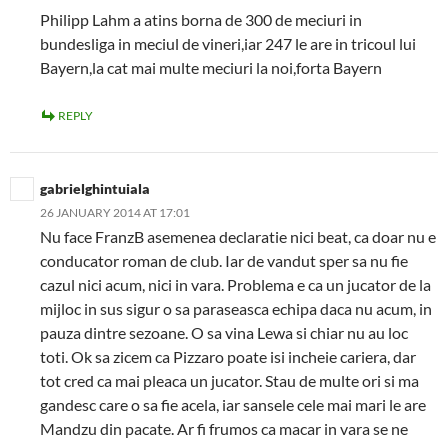
Philipp Lahm a atins borna de 300 de meciuri in
bundesliga in meciul de vineri,iar 247 le are in tricoul lui
Bayern,la cat mai multe meciuri la noi,forta Bayern
REPLY
gabrielghintuiala
26 JANUARY 2014 AT 17:01
Nu face FranzB asemenea declaratie nici beat, ca doar nu e
conducator roman de club. Iar de vandut sper sa nu fie
cazul nici acum, nici in vara. Problema e ca un jucator de la
mijloc in sus sigur o sa paraseasca echipa daca nu acum, in
pauza dintre sezoane. O sa vina Lewa si chiar nu au loc
toti. Ok sa zicem ca Pizzaro poate isi incheie cariera, dar
tot cred ca mai pleaca un jucator. Stau de multe ori si ma
gandesc care o sa fie acela, iar sansele cele mai mari le are
Mandzu din pacate. Ar fi frumos ca macar in vara se ne