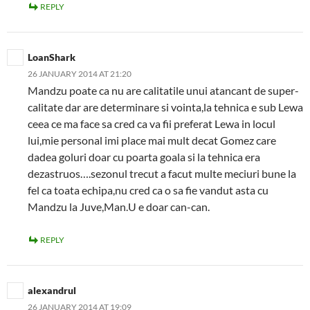
REPLY
LoanShark
26 JANUARY 2014 AT 21:20
Mandzu poate ca nu are calitatile unui atancant de super-
calitate dar are determinare si vointa,la tehnica e sub Lewa
ceea ce ma face sa cred ca va fii preferat Lewa in locul
lui,mie personal imi place mai mult decat Gomez care
dadea goluri doar cu poarta goala si la tehnica era
dezastruos….sezonul trecut a facut multe meciuri bune la
fel ca toata echipa,nu cred ca o sa fie vandut asta cu
Mandzu la Juve,Man.U e doar can-can.
REPLY
alexandrul
26 JANUARY 2014 AT 19:09