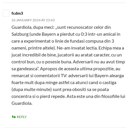
fcdm3
26 JANUARY 2014 AT 23:43
Guardiola, dupa meci: „sunt recunoscator celor din
Salzburg (unde Bayern a pierdut cu 0:3 intr-un amical in
care a experimentat o linie de fundasi compusa din 3
oameni, printre altele). Ne-am invatat lectia. Echipa mea a
jucat incredibil de bine, jucatorii au aratat caracter, cu un
control bun, cu o posesie buna. Adversarii nu au avut timp
sa gandeasca”. Apropos de aceasta ultima propozitie, au
remarcat si comentatorii TV: adversarii lui Bayern alearga
foarte mult dupa minge astfel ca atunci cand o castiga
(dupa multe minute) sunt prea obositi sa se poata
concentra si o pierd repede. Asta este una din filosofiile lui
Guardiola.
REPLY