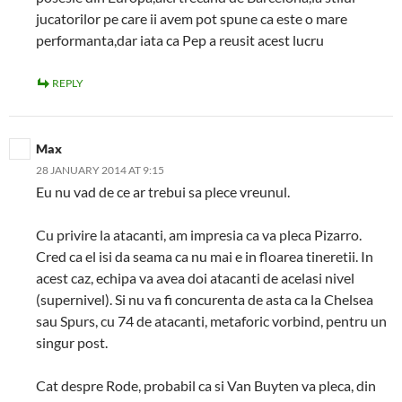
jucatorilor pe care ii avem pot spune ca este o mare
performanta,dar iata ca Pep a reusit acest lucru
REPLY
Max
28 JANUARY 2014 AT 9:15
Eu nu vad de ce ar trebui sa plece vreunul.
Cu privire la atacanti, am impresia ca va pleca Pizarro.
Cred ca el isi da seama ca nu mai e in floarea tineretii. In
acest caz, echipa va avea doi atacanti de acelasi nivel
(supernivel). Si nu va fi concurenta de asta ca la Chelsea
sau Spurs, cu 74 de atacanti, metaforic vorbind, pentru un
singur post.
Cat despre Rode, probabil ca si Van Buyten va pleca, din