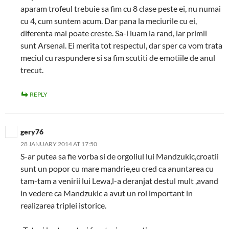
aparam trofeul trebuie sa fim cu 8 clase peste ei, nu numai
cu 4, cum suntem acum. Dar pana la meciurile cu ei,
diferenta mai poate creste. Sa-i luam la rand, iar primii
sunt Arsenal. Ei merita tot respectul, dar sper ca vom trata
meciul cu raspundere si sa fim scutiti de emotiile de anul
trecut.
REPLY
gery76
28 JANUARY 2014 AT 17:50
S-ar putea sa fie vorba si de orgoliul lui Mandzukic,croatii
sunt un popor cu mare mandrie,eu cred ca anuntarea cu
tam-tam a venirii lui Lewa,l-a deranjat destul mult ,avand
in vedere ca Mandzukic a avut un rol important in
realizarea triplei istorice.