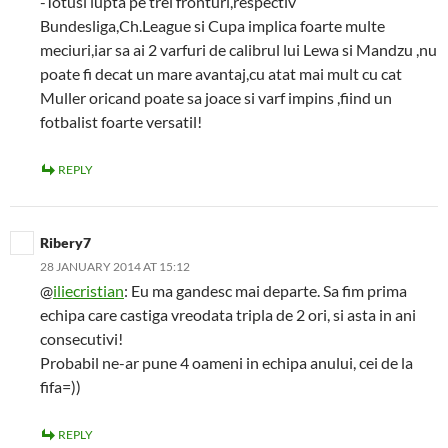
-Totusi lupta pe trei fronturi,respectiv
Bundesliga,Ch.League si Cupa implica foarte multe
meciuri,iar sa ai 2 varfuri de calibrul lui Lewa si Mandzu ,nu
poate fi decat un mare avantaj,cu atat mai mult cu cat
Muller oricand poate sa joace si varf impins ,fiind un
fotbalist foarte versatil!
REPLY
Ribery7
28 JANUARY 2014 AT 15:12
@
iliecristian
: Eu ma gandesc mai departe. Sa fim prima
echipa care castiga vreodata tripla de 2 ori, si asta in ani
consecutivi!
Probabil ne-ar pune 4 oameni in echipa anului, cei de la
fifa=))
REPLY