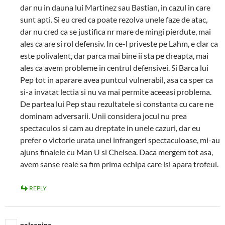
dar nu in dauna lui Martinez sau Bastian, in cazul in care
sunt apti. Si eu cred ca poate rezolva unele faze de atac,
dar nu cred ca se justifica nr mare de mingi pierdute, mai
ales ca are si rol defensiv. In ce-l priveste pe Lahm, e clar ca
este polivalent, dar parca mai bine ii sta pe dreapta, mai
ales ca avem probleme in centrul defensivei. Si Barca lui
Pep tot in aparare avea puntcul vulnerabil, asa ca sper ca
si-a invatat lectia si nu va mai permite aceeasi problema.
De partea lui Pep stau rezultatele si constanta cu care ne
dominam adversarii. Unii considera jocul nu prea
spectaculos si cam au dreptate in unele cazuri, dar eu
prefer o victorie urata unei infrangeri spectaculoase, mi-au
ajuns finalele cu Man U si Chelsea. Daca mergem tot asa,
avem sanse reale sa fim prima echipa care isi apara trofeul.
REPLY
palcenina