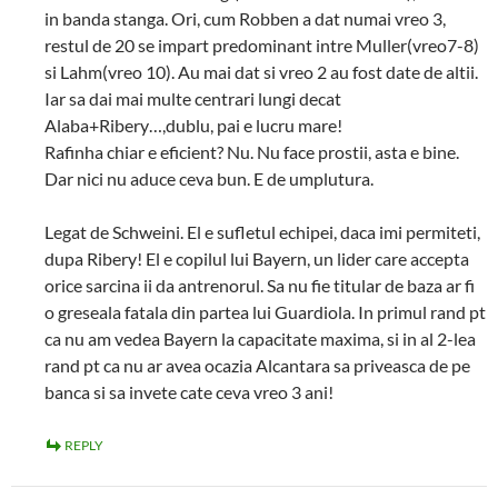
in banda stanga. Ori, cum Robben a dat numai vreo 3,
restul de 20 se impart predominant intre Muller(vreo7-8)
si Lahm(vreo 10). Au mai dat si vreo 2 au fost date de altii.
Iar sa dai mai multe centrari lungi decat
Alaba+Ribery…,dublu, pai e lucru mare!
Rafinha chiar e eficient? Nu. Nu face prostii, asta e bine.
Dar nici nu aduce ceva bun. E de umplutura.
Legat de Schweini. El e sufletul echipei, daca imi permiteti,
dupa Ribery! El e copilul lui Bayern, un lider care accepta
orice sarcina ii da antrenorul. Sa nu fie titular de baza ar fi
o greseala fatala din partea lui Guardiola. In primul rand pt
ca nu am vedea Bayern la capacitate maxima, si in al 2-lea
rand pt ca nu ar avea ocazia Alcantara sa priveasca de pe
banca si sa invete cate ceva vreo 3 ani!
REPLY