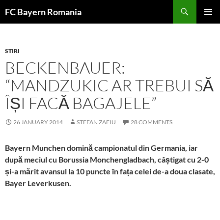
Skip
FC Bayern Romania
to
PRIMAR
content
MENU
STIRI
BECKENBAUER:
“MANDZUKIC AR TREBUI SĂ
ÎȘI FACĂ BAGAJELE”
26 JANUARY 2014
STEFAN ZAFIU
28 COMMENTS
Bayern Munchen domină campionatul din Germania, iar
după meciul cu Borussia Monchengladbach, câștigat cu 2-0
și-a mărit avansul la 10 puncte în fața celei de-a doua clasate,
Bayer Leverkusen.