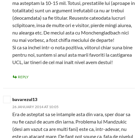
ma asteptam la 10-15 mil. Totusi, prestatiile lui (aproape in
totalitate) sunt un argument irefutabil ca nu ar trebui
(deocamdata) sa fie titular. Reuseste cateodata lucruri
sclipitoare, insa de multe ori e visitor, pierde mingi aiurea,
nu alearga etc. De meciul asta cu Monchengladbach nici
nu mai vorbesc, a fost chifla meciului de departe!
Si ca sa inchei intr-o nota pozitiva, viitorul chiar suna bine
pentru noi, suntem si anul asta marii favoriti la castigarea
UCL, iar tineri de cel mai inalt nivel avem destui!
REPLY
bavarezul13
26 JANUARY 2014 AT 10:05
Era de asteptat sa se intample asta din vara, sper doar sa
nu fie cazul de acum din iarna. Problema lui Mandzukic
(desi am vazut ca are multi fani) este ca, intr-adevar, nu
este un atacant mare. De fapt pot spune ca, fata de nivelul