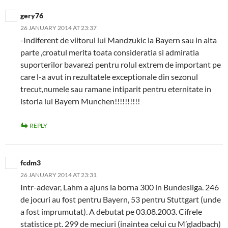
gery76
26 JANUARY 2014 AT 23:37
-Indiferent de viitorul lui Mandzukic la Bayern sau in alta
parte ,croatul merita toata consideratia si admiratia
suporterilor bavarezi pentru rolul extrem de important pe
care l-a avut in rezultatele exceptionale din sezonul
trecut,numele sau ramane intiparit pentru eternitate in
istoria lui Bayern Munchen!!!!!!!!!!
REPLY
fcdm3
26 JANUARY 2014 AT 23:31
Intr-adevar, Lahm a ajuns la borna 300 in Bundesliga. 246
de jocuri au fost pentru Bayern, 53 pentru Stuttgart (unde
a fost imprumutat). A debutat pe 03.08.2003. Cifrele
statistice pt. 299 de meciuri (inaintea celui cu M’gladbach)