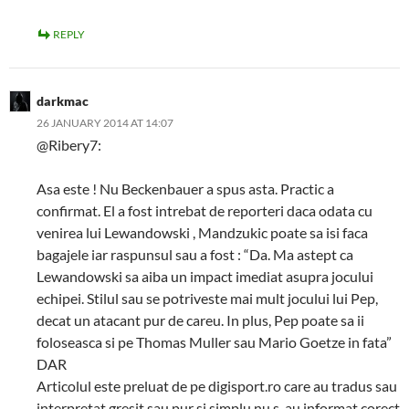
REPLY
darkmac
26 JANUARY 2014 AT 14:07
@Ribery7:
Asa este ! Nu Beckenbauer a spus asta. Practic a
confirmat. El a fost intrebat de reporteri daca odata cu
venirea lui Lewandowski , Mandzukic poate sa isi faca
bagajele iar raspunsul sau a fost : “Da. Ma astept ca
Lewandowski sa aiba un impact imediat asupra jocului
echipei. Stilul sau se potriveste mai mult jocului lui Pep,
decat un atacant pur de careu. In plus, Pep poate sa ii
foloseasca si pe Thomas Muller sau Mario Goetze in fata”
DAR
Articolul este preluat de pe digisport.ro care au tradus sau
interpretat gresit sau pur si simplu nu s-au informat corect