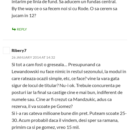
intarim pe linia de fund. Sa aducem un fundas central.
By the way ce o sa fecem noi si cu Rode. O sa cerem sa
jucam in 12?
REPLY
Ribery7
26 JANUARY 2014 AT 14:32
Si tot a cam fost o greseala… Presupunand ca
Lewandowski nu face nimic in restul sezonului, la modul in
care rateaza ocazii simple, etc, ce face? vine la vara gata
sigur de locul de titular? Nu-i ok. Trebuie concurenta pe
posturi iar la final sa castige cine e mai bun, indiferent de
numele sau. Cine ar fi crezut ca Mandzukic, adus ca
rezerva, il va scoate pe Gomez?
Si i-a ras cateva milioane bune din pret. Puteam scoate 25-
30. Acum probabil daca il vindem, desi sper sa ramana,
primim ca si pe gomez, vreo 15 mil.