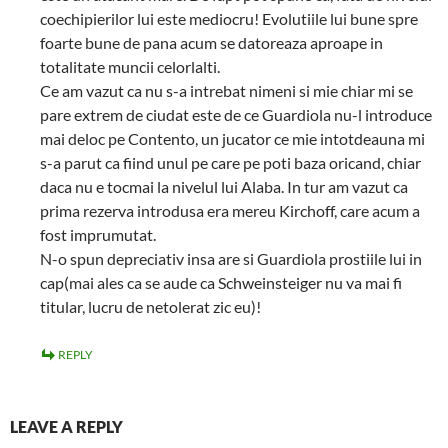
coechipierilor lui este mediocru! Evolutiile lui bune spre
foarte bune de pana acum se datoreaza aproape in
totalitate muncii celorlalti.
Ce am vazut ca nu s-a intrebat nimeni si mie chiar mi se
pare extrem de ciudat este de ce Guardiola nu-l introduce
mai deloc pe Contento, un jucator ce mie intotdeauna mi
s-a parut ca fiind unul pe care pe poti baza oricand, chiar
daca nu e tocmai la nivelul lui Alaba. In tur am vazut ca
prima rezerva introdusa era mereu Kirchoff, care acum a
fost imprumutat.
N-o spun depreciativ insa are si Guardiola prostiile lui in
cap(mai ales ca se aude ca Schweinsteiger nu va mai fi
titular, lucru de netolerat zic eu)!
REPLY
LEAVE A REPLY