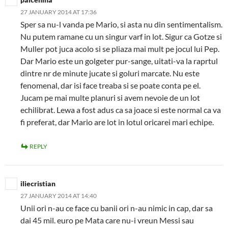
27 JANUARY 2014 AT 17:36
Sper sa nu-l vanda pe Mario, si asta nu din sentimentalism.
Nu putem ramane cu un singur varf in lot. Sigur ca Gotze si
Muller pot juca acolo si se pliaza mai mult pe jocul lui Pep.
Dar Mario este un golgeter pur-sange, uitati-va la raprtul
dintre nr de minute jucate si goluri marcate. Nu este
fenomenal, dar isi face treaba si se poate conta pe el.
Jucam pe mai multe planuri si avem nevoie de un lot
echilibrat. Lewa a fost adus ca sa joace si este normal ca va
fi preferat, dar Mario are lot in lotul oricarei mari echipe.
REPLY
iliecristian
27 JANUARY 2014 AT 14:40
Unii ori n-au ce face cu banii ori n-au nimic in cap, dar sa
dai 45 mil. euro pe Mata care nu-i vreun Messi sau