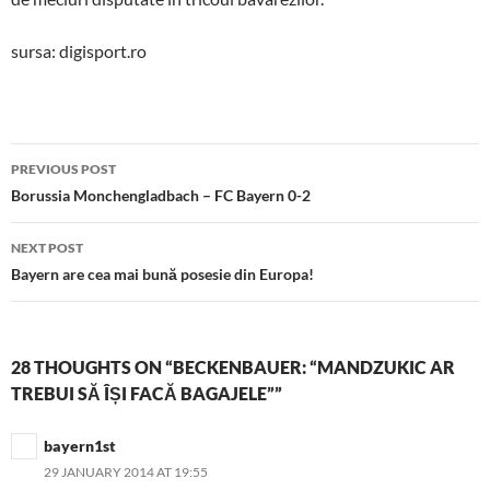
sursa: digisport.ro
Post
PREVIOUS POST
navigation
Borussia Monchengladbach – FC Bayern 0-2
NEXT POST
Bayern are cea mai bună posesie din Europa!
28 THOUGHTS ON “BECKENBAUER: “MANDZUKIC AR
TREBUI SĂ ÎȘI FACĂ BAGAJELE””
bayern1st
29 JANUARY 2014 AT 19:55