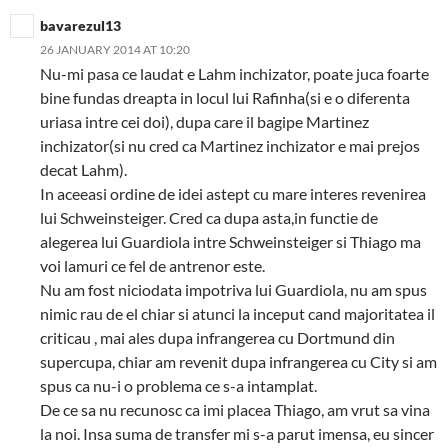
bavarezul13
26 JANUARY 2014 AT 10:20
Nu-mi pasa ce laudat e Lahm inchizator, poate juca foarte
bine fundas dreapta in locul lui Rafinha(si e o diferenta
uriasa intre cei doi), dupa care il bagipe Martinez
inchizator(si nu cred ca Martinez inchizator e mai prejos
decat Lahm).
In aceeasi ordine de idei astept cu mare interes revenirea
lui Schweinsteiger. Cred ca dupa asta,in functie de
alegerea lui Guardiola intre Schweinsteiger si Thiago ma
voi lamuri ce fel de antrenor este.
Nu am fost niciodata impotriva lui Guardiola, nu am spus
nimic rau de el chiar si atunci la inceput cand majoritatea il
criticau , mai ales dupa infrangerea cu Dortmund din
supercupa, chiar am revenit dupa infrangerea cu City si am
spus ca nu-i o problema ce s-a intamplat.
De ce sa nu recunosc ca imi placea Thiago, am vrut sa vina
la noi. Insa suma de transfer mi s-a parut imensa, eu sincer