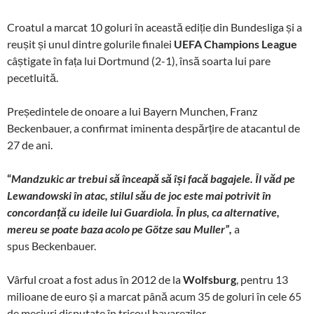
Croatul a marcat 10 goluri în această ediție din Bundesliga și a
reușit și unul dintre golurile finalei
UEFA Champions League
câștigate în fața lui Dortmund (2-1), însă soarta lui pare
pecetluită.
Președintele de onoare a lui Bayern Munchen, Franz
Beckenbauer, a confirmat iminenta despărțire de atacantul de
27 de ani.
“
Mandzukic ar trebui să înceapă să își facă bagajele. Îl văd pe
Lewandowski în atac, stilul său de joc este mai potrivit în
concordanță cu ideile lui Guardiola. În plus, ca alternative,
mereu se poate baza acolo pe Götze sau Muller”,
a
spus Beckenbauer.
Vârful croat a fost adus în 2012 de la
Wolfsburg
, pentru 13
milioane de euro și a marcat până acum 35 de goluri în cele 65
de meciuri disputate în tricoul bavarezilor.