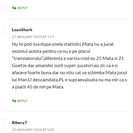
REPLY
LoanShark
27 JANUARY 2014 AT 1:07
Nu te poti lua dupa unele statistici,Mata nu a jucat
sezonul acesta pentru ca nu e pe placul
“translatorului”,diferenta e varsta cred eu 25 Mata si 21
Goetze dar amandoi sunt super-jucatori,eu zic ca e o
afacere foarte buna dar nu stiu cat va schimba Mata jocul
lui Man.U deocamdata,PL e supraevaluata nu ma mir ca s-
a platit 45 de mil pe Mata.
REPLY
Ribery7
27 JANUARY 2014 AT 0:03