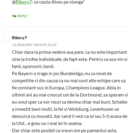
@
Ribery7
: ce cauta Alves pe stanga*
REPLY
Ribery7
13 JANUARY 2014 AT 22:43
Chiar daca la prima vedere asa pare, ca nu este important
cine ia trofee individuale, de fapt este. Pentru ca asa vin si
fanii, sponsorii, banii.
Pe Bayern o trage in jos Bundesliga, nu ca nivel de
competitie ci din cauza ca nu mai sunt alte echipe care sa
fie constant sus in Europa, Champions League. Abia in
ultimii ani au mai crescut cei de la Dortmund, sa speram si
eu unul sper ca vor reusi sa devina chiar mai buni, Schalke
a investit bani multi, la fel si Wolsburg. Leverkusen se
descurca cu inovatii, dar cand ii vezi ca isi iau 5-0 acasa de
la Utd…e greu sa-i mai iei in seama.
Dar chiar este posibil ca vreun om pe pamantul asta,