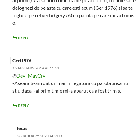
ai primit). Ca sa poti comenta de pe acel cont, trebuie sa te
deloghezi de pe asta cu care esti acum (Geri1976) si sa te
loghezi pe cel vechi (gery76) cu parola pe care mi-ai trimis-
o.
REPLY
Geri1976
16 JANUARY 2014 AT 11:51
@
DevilMayCry
:
-Aseara ti-am dat un mail in legatura cu parola ,insa nu
stiu daca l-ai primit,mie mi-a aparut ca a fost trimis.
REPLY
lesas
28 JANUARY 2020 AT 9:03