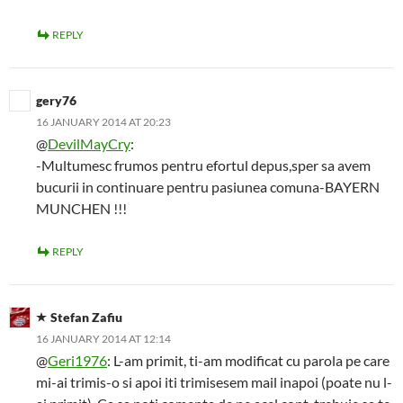
REPLY
gery76
16 JANUARY 2014 AT 20:23
@
DevilMayCry
:
-Multumesc frumos pentru efortul depus,sper sa avem
bucurii in continuare pentru pasiunea comuna-BAYERN
MUNCHEN !!!
REPLY
Stefan Zafiu
16 JANUARY 2014 AT 12:14
@
Geri1976
: L-am primit, ti-am modificat cu parola pe care
mi-ai trimis-o si apoi iti trimisesem mail inapoi (poate nu l-