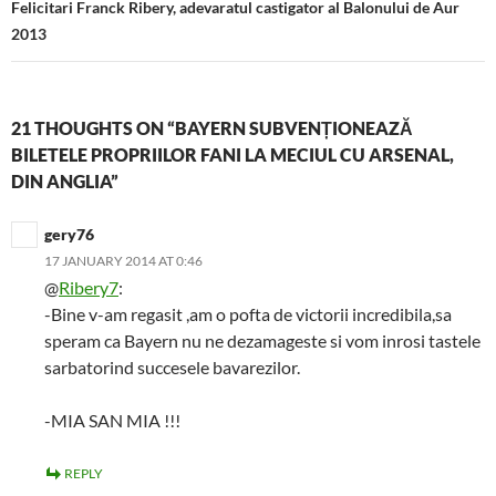
Felicitari Franck Ribery, adevaratul castigator al Balonului de Aur
2013
21 THOUGHTS ON “BAYERN SUBVENȚIONEAZĂ
BILETELE PROPRIILOR FANI LA MECIUL CU ARSENAL,
DIN ANGLIA”
gery76
17 JANUARY 2014 AT 0:46
@
Ribery7
:
-Bine v-am regasit ,am o pofta de victorii incredibila,sa
speram ca Bayern nu ne dezamageste si vom inrosi tastele
sarbatorind succesele bavarezilor.
-MIA SAN MIA !!!
REPLY