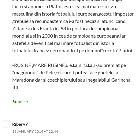
lucru si anume ca Platini este cea mai mare c.u.r.v.a.
masculina din istoria fotbalului european,acestui impostor
,trebuie sa recunoastem ca i-a fost necaz si atunci cand
Zidane a dus Franta in ’98 in postura de campioana
mondiala si in 2000 in cea de campioana europeana,iar
astefel a devenit cel mai mare fotbalist din istoria
fotbalului francez detronandu-l pe domnul”cocota”Platini.
-RUSINE ,MARE RUSINE,u.e.f.a. si f.i.f.a.,l-au premiat pe
”magraonul” de Pele,cel care-i putea face ghetele lui
Maradona dar si coechipierului sau inegalabilul Garincha
!!!!
REPLY
Ribery7
13 JANUARY 2014 AT 22:44