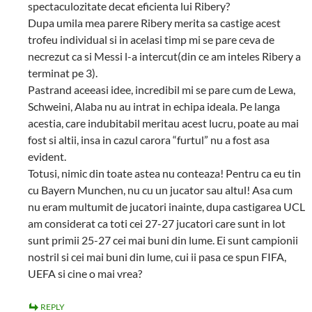
spectaculozitate decat eficienta lui Ribery?
Dupa umila mea parere Ribery merita sa castige acest
trofeu individual si in acelasi timp mi se pare ceva de
necrezut ca si Messi l-a intercut(din ce am inteles Ribery a
terminat pe 3).
Pastrand aceeasi idee, incredibil mi se pare cum de Lewa,
Schweini, Alaba nu au intrat in echipa ideala. Pe langa
acestia, care indubitabil meritau acest lucru, poate au mai
fost si altii, insa in cazul carora “furtul” nu a fost asa
evident.
Totusi, nimic din toate astea nu conteaza! Pentru ca eu tin
cu Bayern Munchen, nu cu un jucator sau altul! Asa cum
nu eram multumit de jucatori inainte, dupa castigarea UCL
am considerat ca toti cei 27-27 jucatori care sunt in lot
sunt primii 25-27 cei mai buni din lume. Ei sunt campionii
nostril si cei mai buni din lume, cui ii pasa ce spun FIFA,
UEFA si cine o mai vrea?
REPLY