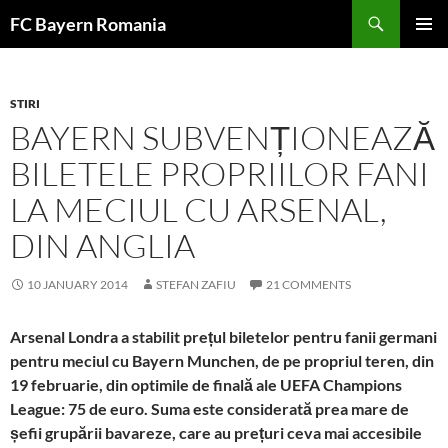
Skip
FC Bayern Romania
to
PRIMAR
content
MENU
STIRI
BAYERN SUBVENȚIONEAZĂ
BILETELE PROPRIILOR FANI
LA MECIUL CU ARSENAL,
DIN ANGLIA
10 JANUARY 2014
STEFAN ZAFIU
21 COMMENTS
Arsenal Londra a stabilit prețul biletelor pentru fanii germani
pentru meciul cu Bayern Munchen, de pe propriul teren, din
19 februarie, din optimile de finală ale UEFA Champions
League: 75 de euro. Suma este considerată prea mare de
șefii grupării bavareze, care au prețuri ceva mai accesibile