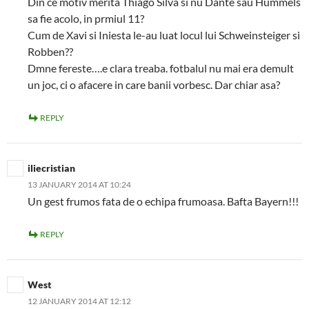
Din ce motiv merita Thiago Silva si nu Dante sau Hummels
sa fie acolo, in prmiul 11?
Cum de Xavi si Iniesta le-au luat locul lui Schweinsteiger si
Robben??
Dmne fereste….e clara treaba. fotbalul nu mai era demult
un joc, ci o afacere in care banii vorbesc. Dar chiar asa?
REPLY
iliecristian
13 JANUARY 2014 AT 10:24
Un gest frumos fata de o echipa frumoasa. Bafta Bayern!!!
REPLY
West
12 JANUARY 2014 AT 12:12