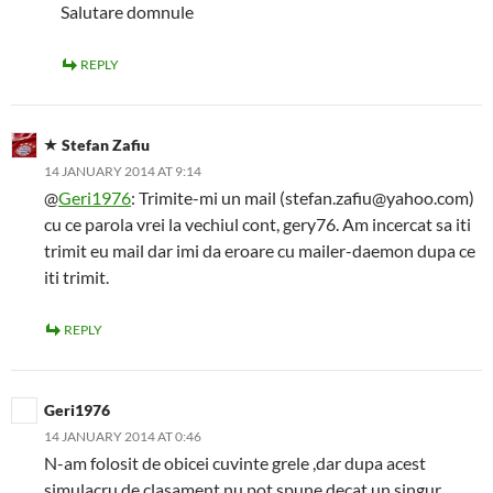
Salutare domnule
REPLY
Stefan Zafiu
14 JANUARY 2014 AT 9:14
@
Geri1976
: Trimite-mi un mail (stefan.zafiu@yahoo.com)
cu ce parola vrei la vechiul cont, gery76. Am incercat sa iti
trimit eu mail dar imi da eroare cu mailer-daemon dupa ce
iti trimit.
REPLY
Geri1976
14 JANUARY 2014 AT 0:46
N-am folosit de obicei cuvinte grele ,dar dupa acest
simulacru de clasament,nu pot spune decat un singur