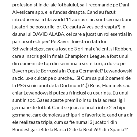
profesionist in de-ale fotbalului, sa-i recomande pe Dani
Alves(care app, el e fundas dreapta. Cand au facut
introducerea la fifa world 11 au sus clar: sunt cei mai buni
jucatori pe posturile lor. Ce cauta Alves pe dreapta?) in
dauna lui DAVID ALABA, cel care a jucat un rol esential in
parcursul echipei? Pe Xavi si Iniesta in fata lui
Schweinsteiger, care a fost de 3 ori mai eficient, si Robben,
care a inscris gol in finala Champions League, a fost unul
din oamenii de top din semifinala si sferturi, a dus-o pe
Bayern peste Borrussia in Cupa Germaniei? Lewandowski
sa zic…s-a culcat pe o ureche… Si Cum sa pui 2 oameni de
la PSG si niciunul de la Dortmund? :)) Reus, Hummels sau
chiar Lewandowski puteau fi inclusi cu usurinta. Eu unul
sunt in soc. Gases aceste premii o insulta la adresa ligii
germane de fotbal. Cand se joaca o finala intre 2 echipe
germane, care demoleaza chipurile favoritele, cand una din
ele realizeaza tripla, cum sa fie numai 3 jucatori din
Bundesliga si 4de la Barca+2 de la Real-6!!! din Spania??