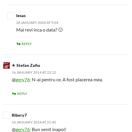
lesas
28 JANUARY 2020 AT 9:04
Mai revi inca o data? 🙂
REPLY
Stefan Zafiu
16 JANUARY 2014 AT 22:12
@
gery76
: N-ai pentru ce. A fost placerea mea.
REPLY
Ribery7
16 JANUARY 2014 AT 21:40
@
gery76
: Bun venit inapoi!