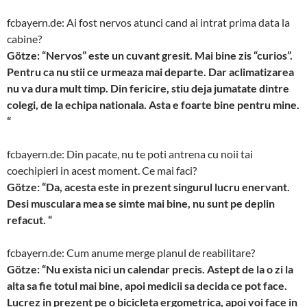
fcbayern.de: Ai fost nervos atunci cand ai intrat prima data la
cabine?
Götze: “Nervos” este un cuvant gresit. Mai bine zis “curios”.
Pentru ca nu stii ce urmeaza mai departe. Dar aclimatizarea
nu va dura mult timp. Din fericire, stiu deja jumatate dintre
colegi, de la echipa nationala. Asta e foarte bine pentru mine.
“
fcbayern.de: Din pacate, nu te poti antrena cu noii tai
coechipieri in acest moment. Ce mai faci?
Götze: “Da, acesta este in prezent singurul lucru enervant.
Desi musculara mea se simte mai bine, nu sunt pe deplin
refacut. “
fcbayern.de: Cum anume merge planul de reabilitare?
Götze: “Nu exista nici un calendar precis. Astept de la o zi la
alta sa fie totul mai bine, apoi medicii sa decida ce pot face.
Lucrez in prezent pe o bicicleta ergometrica, apoi voi face in