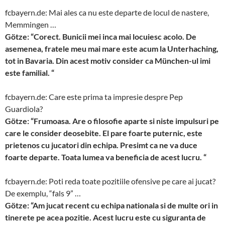
fcbayern.de: Mai ales ca nu este departe de locul de nastere,
Memmingen …
Götze: “Corect. Bunicii mei inca mai locuiesc acolo. De
asemenea, fratele meu mai mare este acum la Unterhaching,
tot in Bavaria. Din acest motiv consider ca München-ul imi
este familial. “
fcbayern.de: Care este prima ta impresie despre Pep
Guardiola?
Götze: “Frumoasa. Are o filosofie aparte si niste impulsuri pe
care le consider deosebite. El pare foarte puternic, este
prietenos cu jucatori din echipa. Presimt ca ne va duce
foarte departe. Toata lumea va beneficia de acest lucru. “
fcbayern.de: Poti reda toate pozitiile ofensive pe care ai jucat?
De exemplu, “fals 9” …
Götze: “Am jucat recent cu echipa nationala si de multe ori in
tinerete pe acea pozitie. Acest lucru este cu siguranta de