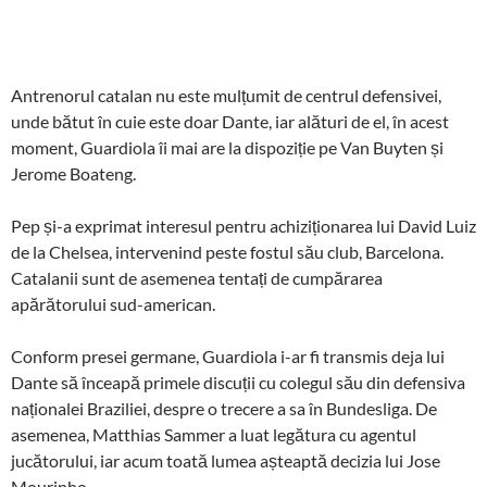
Antrenorul catalan nu este mulțumit de centrul defensivei,
unde bătut în cuie este doar Dante, iar alături de el, în acest
moment, Guardiola îi mai are la dispoziție pe Van Buyten și
Jerome Boateng.
Pep și-a exprimat interesul pentru achiziționarea lui David Luiz
de la Chelsea, intervenind peste fostul său club, Barcelona.
Catalanii sunt de asemenea tentați de cumpărarea
apărătorului sud-american.
Conform presei germane, Guardiola i-ar fi transmis deja lui
Dante să înceapă primele discuții cu colegul său din defensiva
naționalei Braziliei, despre o trecere a sa în Bundesliga. De
asemenea, Matthias Sammer a luat legătura cu agentul
jucătorului, iar acum toată lumea așteaptă decizia lui Jose
Mourinho.