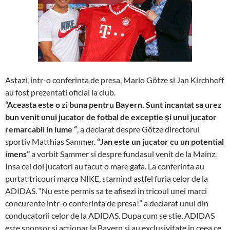
Astazi, intr-o conferinta de presa, Mario Götze si Jan Kirchhoff
au fost prezentati oficial la club.
“Aceasta este o zi buna pentru Bayern. Sunt incantat sa urez
bun venit unui jucator de fotbal de exceptie și unui jucator
remarcabil in lume “
, a declarat despre Götze directorul
sportiv Matthias Sammer.
“Jan este un jucator cu un potential
imens”
a vorbit Sammer si despre fundasul venit de la Mainz.
Insa cei doi jucatori au facut o mare gafa. La conferinta au
purtat tricouri marca NIKE, starnind astfel furia celor de la
ADIDAS. “Nu este permis sa te afisezi in tricoul unei marci
concurente intr-o conferinta de presa!” a declarat unul din
conducatorii celor de la ADIDAS. Dupa cum se stie, ADIDAS
este sponsor si actionar la Bayern si au exclusivitate in ceea ce