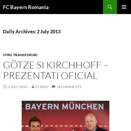
Skip
FC Bayern Romania
to
PRIMAR
content
MENU
Daily Archives: 2 July 2013
STIRI
,
TRANSFERURI
GÖTZE SI KIRCHHOFF –
PREZENTATI OFICIAL
2 JULY 2013
FCDM3
14 COMMENTS