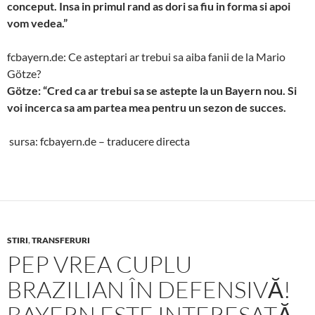
conceput. Insa in primul rand as dori sa fiu in forma si apoi
vom vedea.”
fcbayern.de: Ce asteptari ar trebui sa aiba fanii de la Mario
Götze?
Götze: “Cred ca ar trebui sa se astepte la un Bayern nou. Si
voi incerca sa am partea mea pentru un sezon de succes.
sursa: fcbayern.de – traducere directa
STIRI
,
TRANSFERURI
PEP VREA CUPLU
BRAZILIAN ÎN DEFENSIVĂ!
BAYERN ESTE INTERESATĂ