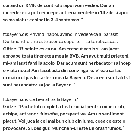
curand un RMN de control si apoi vom vedea. Dar am
incredere ca pot reincepe antrenamentele in 14 zile si apoi
sa ma alatur echipei in 3-4 saptamani.”
fcbayern.de: Privind inapoi, avand in vedere ca ai parasit
Dortmund-ul, nu este usor ca suporterii sa te iubeasca…
Götze: “Bineinteles ca nu. Am crescut acolo si-am jucat
aproape toata tineretea mea la BVB. Am avut multi prieteni,
mi-am lasat familia acolo. Dar acum sunt nerbadator sa incep
o viata noua! Am facut asta din convingere. Vreau sa fac
urmatorul pas in cariera mea la Bayern. De aceea sunt aici si
sunt nerabdator sa joc la Bayern. “
fcbayern.de: Ce te-a atras la Bayern?
Götze: “Pachetul complet a fost crucial pentru mine: club,
echipa, antrenor, filosofie, perspectiva. Am un sentiment
placut. Voi juca la cel mai bun club din lume, ceea ce este o
provocare. Si, desigur, München-ul este un oras frumos.
”