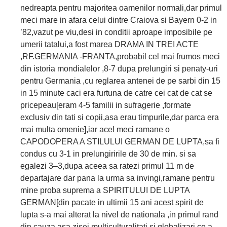
nedreapta pentru majoritea oamenilor normali,dar primul
meci mare in afara celui dintre Craiova si Bayern 0-2 in
’82,vazut pe viu,desi in conditii aproape imposibile pe
umerii tatalui,a fost marea DRAMA IN TREI ACTE
,RF.GERMANIA -FRANTA,probabil cel mai frumos meci
din istoria mondialelor ,8-7 dupa prelungiri si penaty-uri
pentru Germania ,cu reglarea antenei de pe sarbi din 15
in 15 minute caci era furtuna de catre cei cat de cat se
pricepeau[eram 4-5 familii in sufragerie ,formate
exclusiv din tati si copii,asa erau timpurile,dar parca era
mai multa omenie],iar acel meci ramane o
CAPODOPERA A STILULUI GERMAN DE LUPTA,sa fi
condus cu 3-1 in prelungiririle de 30 de min. si sa
egalezi 3–3,dupa aceea sa ratezi primul 11 m de
departajare dar pana la urma sa invingi,ramane pentru
mine proba suprema a SPIRITULUI DE LUPTA
GERMAN[din pacate in ultimii 15 ani acest spirit de
lupta s-a mai alterat la nivel de nationala ,in primul rand
din cauza asa zisei multiculturalitati si globalizari,ce a