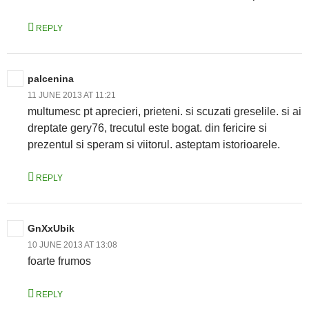
REPLY
palcenina
11 JUNE 2013 AT 11:21
multumesc pt aprecieri, prieteni. si scuzati greselile. si ai
dreptate gery76, trecutul este bogat. din fericire si
prezentul si speram si viitorul. asteptam istorioarele.
REPLY
GnXxUbik
10 JUNE 2013 AT 13:08
foarte frumos
REPLY