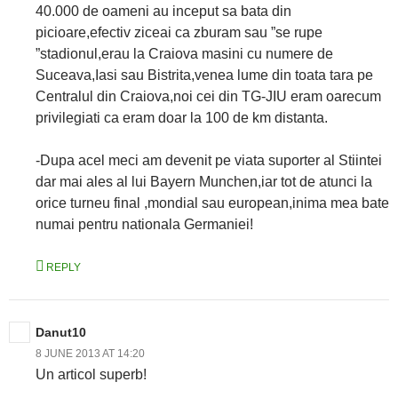
40.000 de oameni au inceput sa bata din
picioare,efectiv ziceai ca zburam sau ”se rupe
”stadionul,erau la Craiova masini cu numere de
Suceava,Iasi sau Bistrita,venea lume din toata tara pe
Centralul din Craiova,noi cei din TG-JIU eram oarecum
privilegiati ca eram doar la 100 de km distanta.
-Dupa acel meci am devenit pe viata suporter al Stiintei
dar mai ales al lui Bayern Munchen,iar tot de atunci la
orice turneu final ,mondial sau european,inima mea bate
numai pentru nationala Germaniei!
REPLY
Danut10
8 JUNE 2013 AT 14:20
Un articol superb!