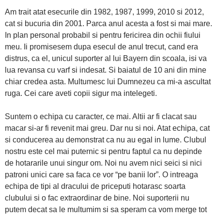
Am trait atat esecurile din 1982, 1987, 1999, 2010 si 2012,
cat si bucuria din 2001. Parca anul acesta a fost si mai mare.
In plan personal probabil si pentru fericirea din ochii fiului
meu. Ii promisesem dupa esecul de anul trecut, cand era
distrus, ca el, unicul suporter al lui Bayern din scoala, isi va
lua revansa cu varf si indesat. Si baiatul de 10 ani din mine
chiar credea asta. Multumesc lui Dumnezeu ca mi-a ascultat
ruga. Cei care aveti copii sigur ma intelegeti.
Suntem o echipa cu caracter, ce mai. Altii ar fi clacat sau
macar si-ar fi revenit mai greu. Dar nu si noi. Atat echipa, cat
si conducerea au demonstrat ca nu au egal in lume. Clubul
nostru este cel mai puternic si pentru faptul ca nu depinde
de hotararile unui singur om. Noi nu avem nici seici si nici
patroni unici care sa faca ce vor “pe banii lor”. O intreaga
echipa de tipi al dracului de priceputi hotarasc soarta
clubului si o fac extraordinar de bine. Noi suporterii nu
putem decat sa le multumim si sa speram ca vom merge tot