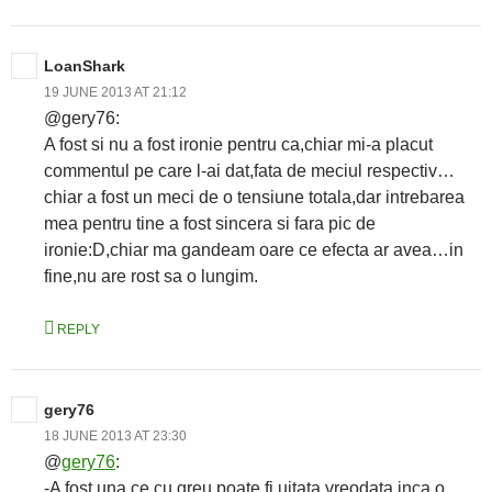
LoanShark
19 JUNE 2013 AT 21:12
@gery76:
A fost si nu a fost ironie pentru ca,chiar mi-a placut
commentul pe care l-ai dat,fata de meciul respectiv…
chiar a fost un meci de o tensiune totala,dar intrebarea
mea pentru tine a fost sincera si fara pic de
ironie:D,chiar ma gandeam oare ce efecta ar avea…in
fine,nu are rost sa o lungim.
REPLY
gery76
18 JUNE 2013 AT 23:30
@
gery76
:
-A fost una ce cu greu poate fi uitata vreodata,inca o