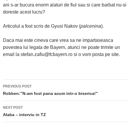
ani s-ar bucura enorm alaturi de fiul sau si care barbat nu-si
doreste acest lucru?
Articolul a fost scris de Gyusi Nakov (
palcenina
)
.
Daca mai este cineva care vrea sa ne impartaseasca
povestea lui legata de Bayern, atunci ne poate trimite un
email la stefan.zafiu@fcbayern.ro si o vom posta pe site.
Post
PREVIOUS POST
navigation
Robben:”N-am fost pana acum intr-o biserica!”
NEXT POST
Alaba – interviu in TZ