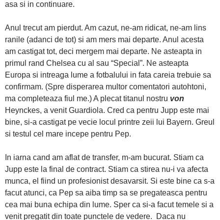
asa si in continuare.
Anul trecut am pierdut. Am cazut, ne-am ridicat, ne-am lins
ranile (adanci de tot) si am mers mai departe. Anul acesta
am castigat tot, deci mergem mai departe. Ne asteapta in
primul rand Chelsea cu al sau “Special”. Ne asteapta
Europa si intreaga lume a fotbalului in fata careia trebuie sa
confirmam. (Spre disperarea multor comentatori autohtoni,
ma completeaza fiul me.) A plecat titanul nostru
von
Heynckes, a venit Guardiola. Cred ca pentru Jupp este mai
bine, si-a castigat pe vecie locul printre zeii lui Bayern. Greul
si testul cel mare incepe pentru Pep.
In iarna cand am aflat de transfer, m-am bucurat. Stiam ca
Jupp este la final de contract. Stiam ca stirea nu-i va afecta
munca, el fiind un profesionist desavarsit. Si este bine ca s-a
facut atunci, ca Pep sa aiba timp sa se pregateasca pentru
cea mai buna echipa din lume. Sper ca si-a facut temele si a
venit pregatit din toate punctele de vedere. Daca nu