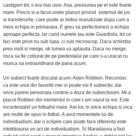
castigam tot, ii era mai usor. Asa, presiunea pe el este foarte
mare. Precis si-a facut unele planuri privind sistemul de joc
si transferurile, care poate ar trebui reanalizate dupa cum a
mers echipa in primavara. E greu sa perfectionezi o echipa
aproape perfecta. Iar cand numele tau este Guardiola, tot ce
faci este privit nu sub lupa, ci sub microscop. Daca schimba
prea mult si merge, ok lumea va aplauda. Daca nu merge,
risca sa fie coborat de pe piedestalul pe care s-a uracat cu
munca sa extraordinara de pana acum.
Un subiect foarte discutat acum: Arjen Robben. Recunosc
ca este unul din favoritii mei si poate voi fi subiectiv, dar
orice parere personala contine o doza de subiectivism. Mi-a
placut Robben din momentul in care l-am vazut la noi. Este
incontestabil un fotbalist mare. Are loc in orice echipa si inca
are multe de spus in fotbal. A avut momentele lui de
individualism, dar o sclipire care poate face diferenta este
intotdeauna un act de individualism. Si Maradaona a fost