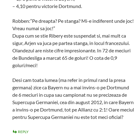
– 4,10 pentru victorie Dortmund.
Robben:”Pe dreapta? Pe stanga? Mi-e indiferent unde joc!
Vreau numai sa joc!”
Dupa cum se stie Ribery este suspendat si, mai mult ca
sigur, Arjen va juca pe partea stanga, in locul francezului.
Olandezul are niste cifre impresionante. In 72 de meciuri
de Bundesliga a marcat 65 de goluri! O cota de 0,9
goluri/meci!
Desi cam toata lumea (ma refer in primul rand la presa
germana) zice ca Bayern nu a mai invins-o pe Dortmund
de 6 meciuri in cupa sau campionat nu se precizeaza de
Supercupa Germaniei, cea din august 2012, in care Bayern
a invins-o pe Dortmund, tot pe Allianz cu 2:1! Oare meciul
pentru Supercupa Germaniei nu este tot meci oficial?
REPLY