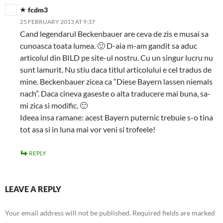
fcdm3
25 FEBRUARY 2013 AT 9:37
Cand legendarul Beckenbauer are ceva de zis e musai sa
cunoasca toata lumea. 🙂 D-aia m-am gandit sa aduc
articolul din BILD pe site-ul nostru. Cu un singur lucru nu
sunt lamurit. Nu stiu daca titlul articolului e cel tradus de
mine. Beckenbauer zicea ca “Diese Bayern lassen niemals
nach”. Daca cineva gaseste o alta traducere mai buna, sa-
mi zica si modific. 🙂
Ideea insa ramane: acest Bayern puternic trebuie s-o tina
tot asa si in luna mai vor veni si trofeele!
REPLY
LEAVE A REPLY
Your email address will not be published.
Required fields are marked