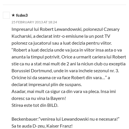
fcdm3
25 FEBRUARY 2013 AT 18:24
Impresarul lui Robert Lewandowski, polonezul Czesary
Kucharski, a declarat intr-o emisiune la un post TV
polonez ca jucatorul sau a luat decizia pentru viitor.
“Robert a luat decizia unde va juca in viitor insa asta o va
anunta la timpul potrivit. Orice a urmarit cariera lui Robert
stie ca nu a stat mai mult de 2 ani la niciun club cu exceptia
Borussiei Dortmund, unde in vara incheie sezonul nr. 3.
Oricine isi da seama ce va face Robert din vara…” a
declarat impresarul plin de suspans.
Asadar, mai mult ca sigur ca din vara va pleca. Insa imi
doresc sa nu vina la Bayern!
Stirea este tot din BILD.
Beckenbauer:”venirea lui Lewandowski nu e necesara!”
Sa te auda D-zeu, Kaiser Franz!