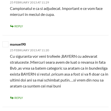
25 FEBRUARY 2013 AT 11:29
Campionatul e ca si adjudecat. Important e ce vom face
miercuri in meciul de cupa.
REPLY
manuel90
25 FEBRUARY 2013 AT 11:20
Cu siguranta vor veni trofeele ,BAYERN cu adevarat
straluceste .Miercuri seara avem de luat o revansa in fata
Bvb ,as vrea sa batem categoric sa aratam ca in bundesliga
exista BAYERN si restul ,oricum asa a fost si va fi doar ca in
ultimi doi ani sa mai schimbat putin….si vrem din nou sa
aratam ca suntem cei mai buni
REPLY