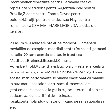
Beckenbauer reprezinta pentru Germania ceea ce
reprezinta Maradona pentru Argentina,Pele pentru
Brazilia,Zidane pentru Franta,Deyna pentru
polonezi,Cruijff pentru olandezi sau Hagi pentru
romani,adica CEA MAI MARE LEGENDA a fotbalului
german.
-Si acum mi-l aduc aminte dupa momentul inmanarii
medaliilor de campioni mondiali pentru fotbalistii germani
la Italia ’90,cand acestia exultau in frunte cu
Matthaus,Brehme,Littbarski,Klinsmann
Voller,Berthold,Augenthaler,Buchwald,Haessler si ceilalti
uriasi fotbalisti,iar el MARELE ”KAISER”FRANZ,artizanul
acestei mari performante,se plimba emotionat cu mainile
in buzunarul pantalonilor,cu sacoul impecabil de
gentleman, ,cu medalia la gat la mijlocul terenului plin de
sudoare ,cu ochelarii fini de intelectual
rasat,contemplandu-i din cand in cand pe senzationalii sai
elevi.