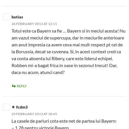
botias
26 FEBRUARY 2013 AT 12:11
Totul este ca Bayern sa fie … Bayern si in meciul acesta! Nu
am vazut meciul de supercupa, dar in meciurile anterioare
am avut impresia ca avem ceva mai mult respect pt cei de
la Borussia, decat se cuvenea. Si, in acest context cred ca
va conta absenta lui Ribery, care este liderul echipei.
Robben mi-a bagat frica in oase in sezonul trecut! Dar,
daca nu acum, atunci cand?
REPLY
fcdm3
25 FEBRUARY 2013 AT 18:45
La casele de pariuri cota este net de partea lui Bayern:
– 1,78 pentru victorie Bayern,