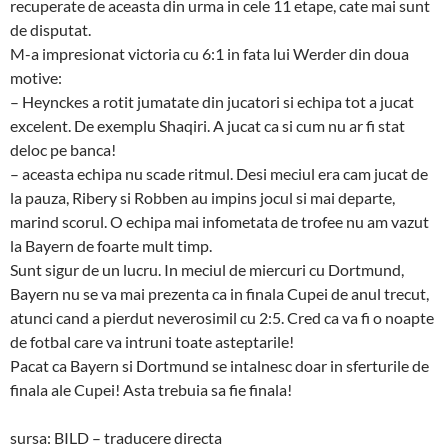
recuperate de aceasta din urma in cele 11 etape, cate mai sunt
de disputat.
M-a impresionat victoria cu 6:1 in fata lui Werder din doua
motive:
– Heynckes a rotit jumatate din jucatori si echipa tot a jucat
excelent. De exemplu Shaqiri. A jucat ca si cum nu ar fi stat
deloc pe banca!
– aceasta echipa nu scade ritmul. Desi meciul era cam jucat de
la pauza, Ribery si Robben au impins jocul si mai departe,
marind scorul. O echipa mai infometata de trofee nu am vazut
la Bayern de foarte mult timp.
Sunt sigur de un lucru. In meciul de miercuri cu Dortmund,
Bayern nu se va mai prezenta ca in finala Cupei de anul trecut,
atunci cand a pierdut neverosimil cu 2:5. Cred ca va fi o noapte
de fotbal care va intruni toate asteptarile!
Pacat ca Bayern si Dortmund se intalnesc doar in sferturile de
finala ale Cupei! Asta trebuia sa fie finala!
sursa: BILD – traducere directa