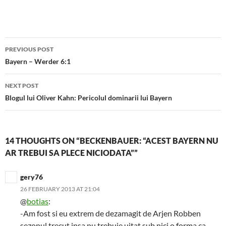
Post
PREVIOUS POST
navigation
Bayern – Werder 6:1
NEXT POST
Blogul lui Oliver Kahn: Pericolul dominarii lui Bayern
14 THOUGHTS ON “BECKENBAUER: “ACEST BAYERN NU
AR TREBUI SA PLECE NICIODATA””
gery76
26 FEBRUARY 2013 AT 21:04
@
botias
:
-Am fost si eu extrem de dezamagit de Arjen Robben
sezonul trecut,insa nu trebuie uitat sub nici o forma ca