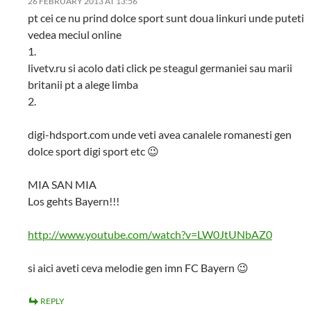
26 FEBRUARY 2013 AT 13:56
pt cei ce nu prind dolce sport sunt doua linkuri unde puteti
vedea meciul online
1.
livetv.ru si acolo dati click pe steagul germaniei sau marii
britanii pt a alege limba
2.
digi-hdsport.com unde veti avea canalele romanesti gen
dolce sport digi sport etc 😉
MIA SAN MIA
Los gehts Bayern!!!
http://www.youtube.com/watch?v=LW0JtUNbAZ0
si aici aveti ceva melodie gen imn FC Bayern 😉
REPLY