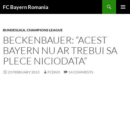
Skip
FC Bayern Romania
to
PRIMAR
content
MENU
BUNDESLIGA
,
CHAMPIONS LEAGUE
BECKENBAUER: “ACEST
BAYERN NU AR TREBUI SA
PLECE NICIODATA”
25 FEBRUARY 2013
FCDM3
14 COMMENTS