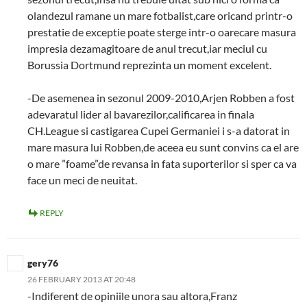
olandezul ramane un mare fotbalist,care oricand printr-o
prestatie de exceptie poate sterge intr-o oarecare masura
impresia dezamagitoare de anul trecut,iar meciul cu
Borussia Dortmund reprezinta un moment excelent.
-De asemenea in sezonul 2009-2010,Arjen Robben a fost
adevaratul lider al bavarezilor,calificarea in finala
CH.League si castigarea Cupei Germaniei i s-a datorat in
mare masura lui Robben,de aceea eu sunt convins ca el are
o mare ”foame”de revansa in fata suporterilor si sper ca va
face un meci de neuitat.
REPLY
gery76
26 FEBRUARY 2013 AT 20:48
-Indiferent de opiniile unora sau altora,Franz