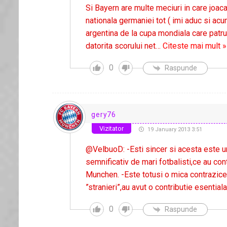
Si Bayern are multe meciuri in care joac
nationala germaniei tot ( imi aduc si a
argentina de la cupa mondiala care patru
datorita scorului net
…
Citeste mai mult »
0
Raspunde
gery76
Vizitator
19 January 2013 3:51
@VelbuoD: -Esti sincer si acesta este un
semnificativ de mari fotbalisti,ce au co
Munchen. -Este totusi o mica contrazicer
”stranieri”,au avut o contributie esentiala
0
Raspunde