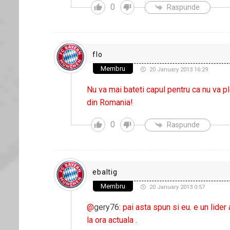
0
Raspunde
flo
Membru
20 January 2013 16:29
Nu va mai bateti capul pentru ca nu va p
din Romania!
0
Raspunde
ebaltig
Membru
20 January 2013 0:57
@
gery76
: pai asta spun si eu. e un lide
la ora actuala .