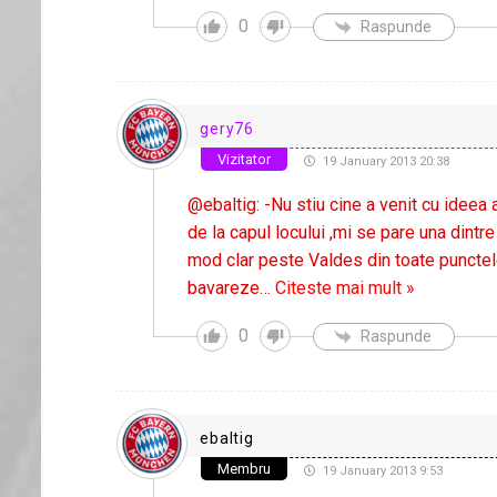
0
Raspunde
gery76
Vizitator
19 January 2013 20:38
@ebaltig: -Nu stiu cine a venit cu ideea
de la capul locului ,mi se pare una dintr
mod clar peste Valdes din toate punctele 
bavareze
…
Citeste mai mult »
0
Raspunde
ebaltig
Membru
19 January 2013 9:53