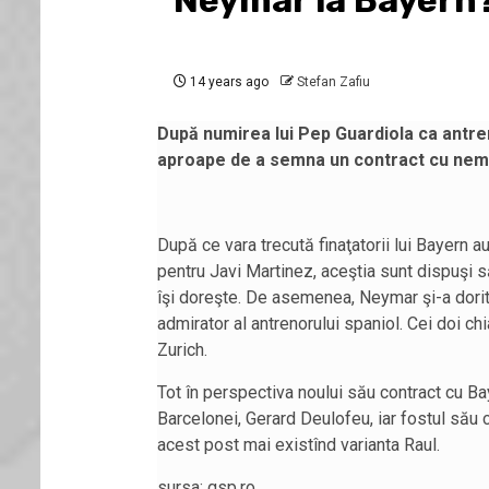
Neymar la Bayern
14 years ago
Stefan Zafiu
După numirea lui Pep Guardiola ca antre
aproape de a semna un contract cu nemţ
După ce vara trecută finaţatorii lui Bayern a
pentru Javi Martinez, aceştia sunt dispuşi s
îşi doreşte. De asemenea, Neymar şi-a dorit
admirator al antrenorului spaniol. Cei doi chia
Zurich.
Tot în perspectiva noului său contract cu Ba
Barcelonei, Gerard Deulofeu, iar fostul său 
acest post mai existînd varianta Raul.
sursa: gsp.ro