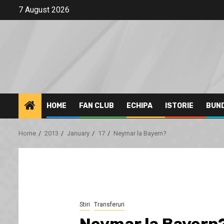
Skip
7 August 2026
to
content
HOME
FAN CLUB
ECHIPA
ISTORIE
BUN
Home
2013
January
17
Neymar la Bayern?
Stiri
Transferuri