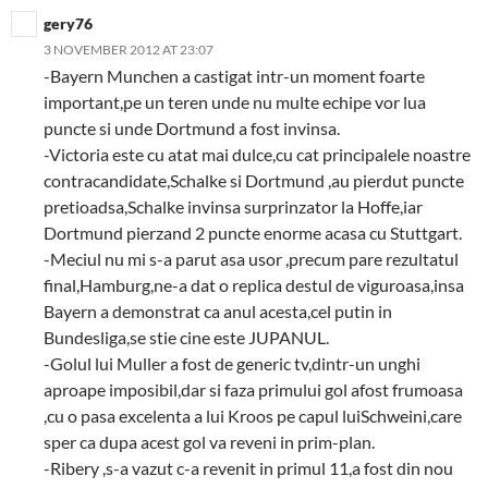
gery76
3 NOVEMBER 2012 AT 23:07
-Bayern Munchen a castigat intr-un moment foarte
important,pe un teren unde nu multe echipe vor lua
puncte si unde Dortmund a fost invinsa.
-Victoria este cu atat mai dulce,cu cat principalele noastre
contracandidate,Schalke si Dortmund ,au pierdut puncte
pretioadsa,Schalke invinsa surprinzator la Hoffe,iar
Dortmund pierzand 2 puncte enorme acasa cu Stuttgart.
-Meciul nu mi s-a parut asa usor ,precum pare rezultatul
final,Hamburg,ne-a dat o replica destul de viguroasa,insa
Bayern a demonstrat ca anul acesta,cel putin in
Bundesliga,se stie cine este JUPANUL.
-Golul lui Muller a fost de generic tv,dintr-un unghi
aproape imposibil,dar si faza primului gol afost frumoasa
,cu o pasa excelenta a lui Kroos pe capul luiSchweini,care
sper ca dupa acest gol va reveni in prim-plan.
-Ribery ,s-a vazut c-a revenit in primul 11,a fost din nou