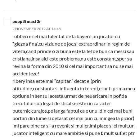
pupp3tmast3r
2 NOVEMBER 2012 AT 14:45
robben e cel mai talentat de la bayern,un jucator cu
“glezna fina”,cu viziune de joc,si extraordinar in regim de
viteza,cand prinde o zi buna este la fel de bun ca messi sau
cristiana,insa aici este problema,nu este constant,sper sa
revina la forma din 2010 si cel mai important sa nu se mai
accidenteze!
ribery insa este mai “capitan” decat el(prin
atitudine,constanta si influenta in teren),el ar fi prima mea
optiune in sensul acesta,urmat de neuer(care in pofida
trecutului sua legat de shcalke,este un caracter
puternic,curajos,pe langa faptul ca e unul din cei mai buni
portari din lume si detasat cel mai bun cu mingea la picior)
imi pare bine ca si-a revenit si muller,imi place si el mult,un
jucator inteligent cu mare ambitie si pune f. mult suflet ptr