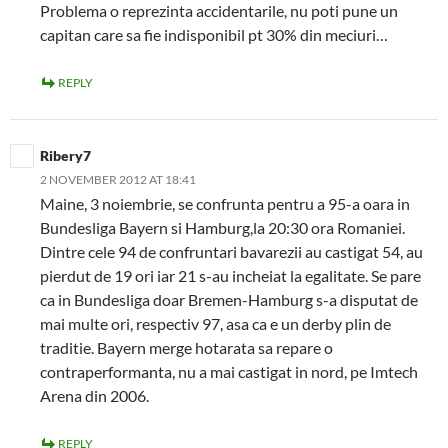
Problema o reprezinta accidentarile, nu poti pune un
capitan care sa fie indisponibil pt 30% din meciuri…
REPLY
Ribery7
2 NOVEMBER 2012 AT 18:41
Maine, 3 noiembrie, se confrunta pentru a 95-a oara in
Bundesliga Bayern si Hamburg,la 20:30 ora Romaniei.
Dintre cele 94 de confruntari bavarezii au castigat 54, au
pierdut de 19 ori iar 21 s-au incheiat la egalitate. Se pare
ca in Bundesliga doar Bremen-Hamburg s-a disputat de
mai multe ori, respectiv 97, asa ca e un derby plin de
traditie. Bayern merge hotarata sa repare o
contraperformanta, nu a mai castigat in nord, pe Imtech
Arena din 2006.
REPLY