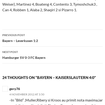
Weiser), Martinez 4, Boateng 4, Contento 3, Tymoshchuk3 ,
Can 4, Robben 1, Alaba 2, Shaqiri 2 si Pizarro 1.
Post
PREVIOUS POST
navigation
Bayern – Leverkusen 1:2
NEXT POST
Hamburger SV 0-3 FC Bayern
24 THOUGHTS ON “BAYERN – KAISERSLAUTERN 4:0”
gery76
4 NOVEMBER 2012 AT 3:50
-In ”Bild” ,Muller,Ribery si Kroos au primit nota maxima,iar