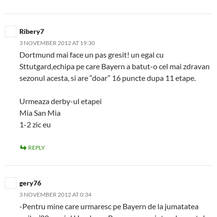
Ribery7
3 NOVEMBER 2012 AT 19:30
Dortmund mai face un pas gresit! un egal cu
Sttutgard,echipa pe care Bayern a batut-o cel mai zdravan
sezonul acesta, si are “doar” 16 puncte dupa 11 etape.
Urmeaza derby-ul etapei
Mia San Mia
1-2 zic eu
REPLY
gery76
3 NOVEMBER 2012 AT 0:34
-Pentru mine care urmaresc pe Bayern de la jumatatea