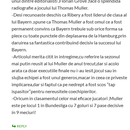
unul dintre editorialisti ,Florian Grove ,face o splendida
radiografie a jocului lui Thomas Muller.
-Desi recunoaste deschis ca Ribery a fost liderul de clasa al
lui Bayern ,spune ca Thomas Muller a fost omul ce a fost
permanent convins ca Bayern trebuie sub orice forma sa
plece cu toate punctele din deplasarea de la Hamburg,prin
daruirea sa fantastica contribuind decisiv la succesul lui
Bayern.
-Articolul merita citit in intregime,cu referire la sezonul
mai putin reusit al lui Muller de anul trecut,dar si acolo
arata ca doar executiile finale nu i-au iesit,jocul sau in
slujba echipei a fost unul generos,macar in ceea ce priveste
implicarea,dar si faptul ca pe nedrept a fost scos ”tap
ispasitor”pentru nereusitele coechipierilor.
-Oricum in clasamentul celor mai eficace jucatori ,Muller
este pe locul 1 in Bundesliga cu 7 goluri si 7 pase decisive
in 9 meciuri!
REPLY