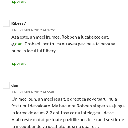
REPLY
Ribery7
1 NOVEMBER 2012 AT 13:51
Asa este, un meci frumos. Robben a jucat excelent.
@
dan
: Probabil pentru ca nu avea pe cine altcineva sa
puna in locul lui Ribery.
REPLY
dan
1 NOVEMBER 2012 AT 9:48
Un meci bun, un meci reusit, e drept ca adversarul nu a
fost unul de valoare. Ma bucur pt Robben si sper sa ajunga
la forma de acum 2-3 ani. Insa ce nu inteleg eu…de ce
Alaba este mutat pe toate pozitiile posibile cand se stie de
la inceput unde va jucat titular, si nu doar el…