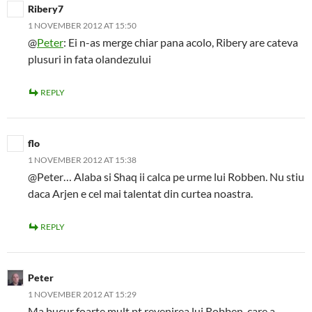
Ribery7
1 NOVEMBER 2012 AT 15:50
@
Peter
: Ei n-as merge chiar pana acolo, Ribery are cateva
plusuri in fata olandezului
REPLY
flo
1 NOVEMBER 2012 AT 15:38
@Peter… Alaba si Shaq ii calca pe urme lui Robben. Nu stiu
daca Arjen e cel mai talentat din curtea noastra.
REPLY
Peter
1 NOVEMBER 2012 AT 15:29
Ma bucur foarte mult pt revenirea lui Robben, care a