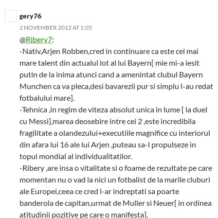
gery76
2 NOVEMBER 2012 AT 1:05
@
Ribery7
:
-Nativ,Arjen Robben,cred in continuare ca este cel mai
mare talent din actualul lot al lui Bayern[ mie mi-a iesit
putin de la inima atunci cand a amenintat clubul Bayern
Munchen ca va pleca,desi bavarezii pur si simplu l-au redat
fotbalului mare].
-Tehnica ,in regim de viteza absolut unica in lume [ la duel
cu Messi],marea deosebire intre cei 2 ,este incredibila
fragilitate a olandezului+executiile magnifice cu interiorul
din afara lui 16 ale lui Arjen ,puteau sa-l propulseze in
topul mondial al individualitatilor.
-Ribery ,are insa o vitalitate si o foame de rezultate pe care
momentan nu o vad la nici un fotbalist de la marile cluburi
ale Europei,ceea ce cred l-ar indreptati sa poarte
banderola de capitan,urmat de Muller si Neuer[ in ordinea
atitudinii pozitive pe care o manifesta].