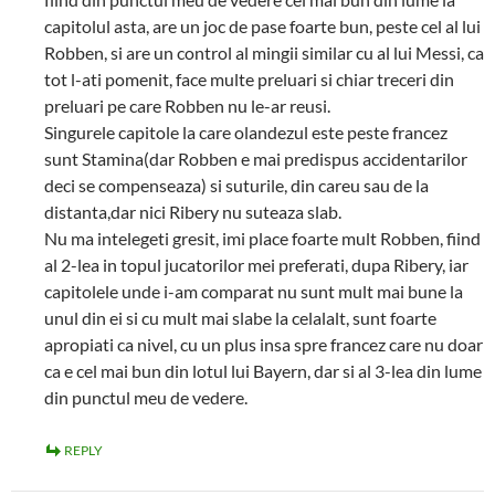
capitolul asta, are un joc de pase foarte bun, peste cel al lui
Robben, si are un control al mingii similar cu al lui Messi, ca
tot l-ati pomenit, face multe preluari si chiar treceri din
preluari pe care Robben nu le-ar reusi.
Singurele capitole la care olandezul este peste francez
sunt Stamina(dar Robben e mai predispus accidentarilor
deci se compenseaza) si suturile, din careu sau de la
distanta,dar nici Ribery nu suteaza slab.
Nu ma intelegeti gresit, imi place foarte mult Robben, fiind
al 2-lea in topul jucatorilor mei preferati, dupa Ribery, iar
capitolele unde i-am comparat nu sunt mult mai bune la
unul din ei si cu mult mai slabe la celalalt, sunt foarte
apropiati ca nivel, cu un plus insa spre francez care nu doar
ca e cel mai bun din lotul lui Bayern, dar si al 3-lea din lume
din punctul meu de vedere.
REPLY