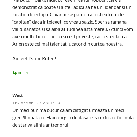
demonstrat ca poate si altfel, adica sa fie un lider dar si un
jucator de echipa. Chiar mi se pare ca a fost extrem de
“capitan”, daca intelegeti ce vreau sa zic. Sper sa ramana
valid, sanatos si sa aiba atitudinea asta mereu. Atunci vom
avea multe bucurii in ceea ce il priveste, caci este clar ca
Arjen este cel mai talentat jucator din curtea noastra.
Auf geht’s, ihr Roten!
REPLY
West
1 NOVEMBER 2012 AT 14:10
Un meci bun ma bucur ca am cistigat urmeaza un meci
greu Simbata cu Hamburg in deplasare is curios ce formula
de star va alinia antrenorul