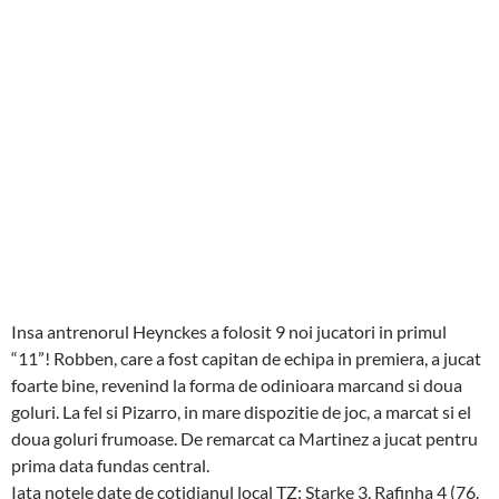
Insa antrenorul Heynckes a folosit 9 noi jucatori in primul
“11”! Robben, care a fost capitan de echipa in premiera, a jucat
foarte bine, revenind la forma de odinioara marcand si doua
goluri. La fel si Pizarro, in mare dispozitie de joc, a marcat si el
doua goluri frumoase. De remarcat ca Martinez a jucat pentru
prima data fundas central.
Iata notele date de cotidianul local TZ: Starke 3, Rafinha 4 (76.