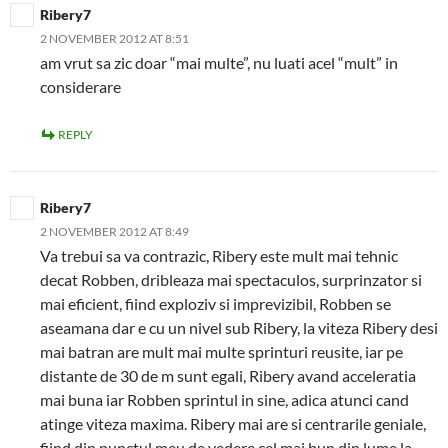
Ribery7
2 NOVEMBER 2012 AT 8:51
am vrut sa zic doar “mai multe”, nu luati acel “mult” in
considerare
REPLY
Ribery7
2 NOVEMBER 2012 AT 8:49
Va trebui sa va contrazic, Ribery este mult mai tehnic
decat Robben, dribleaza mai spectaculos, surprinzator si
mai eficient, fiind exploziv si imprevizibil, Robben se
aseamana dar e cu un nivel sub Ribery, la viteza Ribery desi
mai batran are mult mai multe sprinturi reusite, iar pe
distante de 30 de m sunt egali, Ribery avand acceleratia
mai buna iar Robben sprintul in sine, adica atunci cand
atinge viteza maxima. Ribery mai are si centrarile geniale,
fiind din punctul meu de vedere cel mai bun din lume la