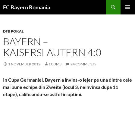
Skip
FC Bayern Romania
to
PRIMAR
content
MENU
DFB POKAL
BAYERN –
KAISERSLAUTERN 4:0
1 NOVEMBER 2012
FCDM3
24 COMMENTS
In Cupa Germaniei, Bayern a invins-o lejer pe una dintre cele
mai bune echipe din Zweite (locul 3, neinvinsa dupa 11
etape), calificandu-se astfel in optimi.