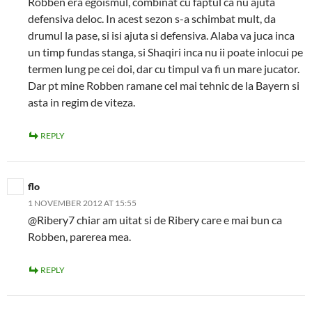
Robben era egoismul, combinat cu faptul ca nu ajuta
defensiva deloc. In acest sezon s-a schimbat mult, da
drumul la pase, si isi ajuta si defensiva. Alaba va juca inca
un timp fundas stanga, si Shaqiri inca nu ii poate inlocui pe
termen lung pe cei doi, dar cu timpul va fi un mare jucator.
Dar pt mine Robben ramane cel mai tehnic de la Bayern si
asta in regim de viteza.
REPLY
flo
1 NOVEMBER 2012 AT 15:55
@Ribery7 chiar am uitat si de Ribery care e mai bun ca
Robben, parerea mea.
REPLY