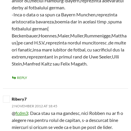
anilor’80,meciul Hamburg-Bayern,reprezinta adevaratul
derby al fotbalului german.
-Inca o data o sa spun ca Bayern Munchen,reprezinta
aristocratia bavareza,boemia dar in acelasi timp ,spuma
fotbalului german[
Beckenbauer,Hoennes,Maier,Muller,Rummenigge,Mattha
us]pe cand H.S.V.,reprezinta nordul muncitoresc ,de multe
ori fanatic,insa mare iubitor de fotbal, cu sacrificiul dus la
extrem,reprezentant in primul rand de Uwe Seeler,Ulli
Stein,Manfred Kaltz sau Felix Magath.
REPLY
Ribery7
2 NOVEMBER 2012 AT 18:45
@
fcdm3
: Daca stau sa ma gandesc, nici Robben nu ar fi o
alegere rea pentru rolul de capitan, s-a descurcat bine
miercuri si oricum se vede ca e bun pe post de lider.