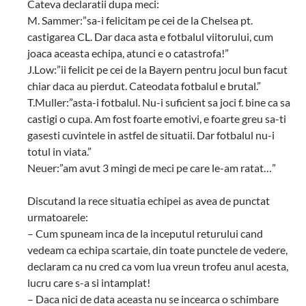
Cateva declaratii dupa meci:
M. Sammer:”sa-i felicitam pe cei de la Chelsea pt.
castigarea CL. Dar daca asta e fotbalul viitorului, cum
joaca aceasta echipa, atunci e o catastrofa!”
J.Low:”ii felicit pe cei de la Bayern pentru jocul bun facut
chiar daca au pierdut. Cateodata fotbalul e brutal.”
T.Muller:”asta-i fotbalul. Nu-i suficient sa joci f. bine ca sa
castigi o cupa. Am fost foarte emotivi, e foarte greu sa-ti
gasesti cuvintele in astfel de situatii. Dar fotbalul nu-i
totul in viata.”
Neuer:”am avut 3 mingi de meci pe care le-am ratat…”
Discutand la rece situatia echipei as avea de punctat
urmatoarele:
– Cum spuneam inca de la inceputul returului cand
vedeam ca echipa scartaie, din toate punctele de vedere,
declaram ca nu cred ca vom lua vreun trofeu anul acesta,
lucru care s-a si intamplat!
– Daca nici de data aceasta nu se incearca o schimbare