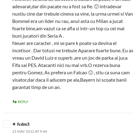
adevarat,dar din pacate nu a fost sa fie. 🙁 intradevar
nustiu cine dar trebuie cineva sa vine, la urma urmei si Van
Bommel era un lider nu rau, anul asta cu Milan a jucat
foarte bine,am vazut ca se afla si intr-un top cu cei mai
buni jucatori din Seria A .
Neuer are caracter , mi se pare k poate sa devina el
incetisor . Dar totusi ne trebuie Aparare foarte bune, Eu as
vreau un David Luiz e superb ,are un joc de parka ai juca
Fifa sai PES. Atacanti nici nu mai vrb.O rezerva buna
pentru Gomez, As prefera un Falcao 🙂 , stiu ca suna cam
visator,dar daca il aducem pe ala,Bayern isi scoate banii
garantat timp de un an.
REPLY
fcdm3
21 MAY 2012 AT 9:44