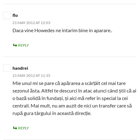
flo
21 MAY 2012 AT 12:03
Daca vine Howedes ne intarim bine in aparare..
REPLY
handrei
21 MAY 2012 AT 11:35
Mie unul mi se pare că apărarea a scârțâit cel mai tare
sezonul ăsta. Altfel te descurci în atac atunci când știi că ai
o bază solidă în fundași, și aici mă refer în special la cei
centrali. Mai mult, nu am auzit de nici un transfer care să
rupă gura târgului în această direcție.
REPLY