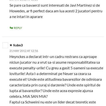
Se pare ca bavaerzi sunt interesati de Javi Martínez si de
Howedes, ar fi perfect daca am lua acesti 2 jucatori pentru
a ne intari in aparare
REPLY
fcdm3
21 MAY 2012 AT 12:56
Heynckes a declarat intr-un cadru restrans ca aproape
niciun jucator nu a vrut sa-si asume responsabilitatea sa
execute penalty-urile! Cu greu a gasit 5 oameni sa execute
loviturile! Asta l-a determinat pe Neuer sa ceara sa
execute el! Unde este atitudinea bavarezilor de odinioara
caracterizata prin curaj si darzenie? Unde este spiritul de
lupta al bavarezilor? Unde este acea expresie ajunsa
celebra, MIA SAN MIA?
Faptul ca Schweini nu este un lider decat teoretic este