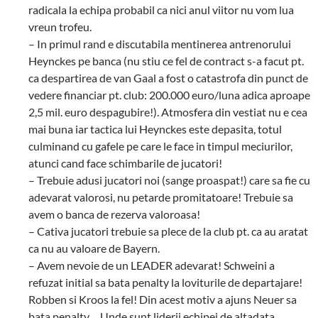
radicala la echipa probabil ca nici anul viitor nu vom lua
vreun trofeu.
– In primul rand e discutabila mentinerea antrenorului
Heynckes pe banca (nu stiu ce fel de contract s-a facut pt.
ca despartirea de van Gaal a fost o catastrofa din punct de
vedere financiar pt. club: 200.000 euro/luna adica aproape
2,5 mil. euro despagubire!). Atmosfera din vestiat nu e cea
mai buna iar tactica lui Heynckes este depasita, totul
culminand cu gafele pe care le face in timpul meciurilor,
atunci cand face schimbarile de jucatori!
– Trebuie adusi jucatori noi (sange proaspat!) care sa fie cu
adevarat valorosi, nu petarde promitatoare! Trebuie sa
avem o banca de rezerva valoroasa!
– Cativa jucatori trebuie sa plece de la club pt. ca au aratat
ca nu au valoare de Bayern.
– Avem nevoie de un LEADER adevarat! Schweini a
refuzat initial sa bata penalty la loviturile de departajare!
Robben si Kroos la fel! Din acest motiv a ajuns Neuer sa
bata penalty… Unde sunt liderii echipei de altadata