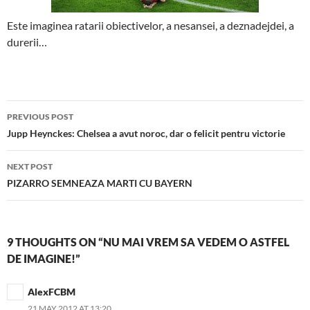
Este imaginea ratarii obiectivelor, a nesansei, a deznadejdei, a
durerii…
Post
PREVIOUS POST
navigation
Jupp Heynckes: Chelsea a avut noroc, dar o felicit pentru victorie
NEXT POST
PIZARRO SEMNEAZA MARTI CU BAYERN
9 THOUGHTS ON “NU MAI VREM SA VEDEM O ASTFEL
DE IMAGINE!”
AlexFCBM
21 MAY 2012 AT 13:20