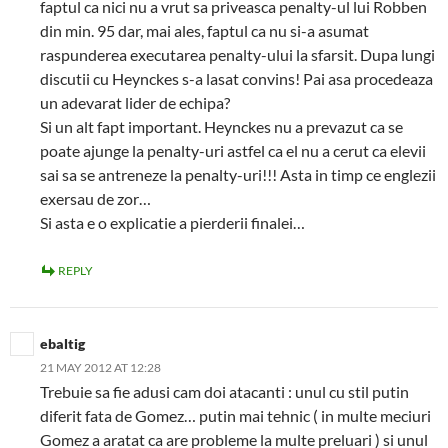
faptul ca nici nu a vrut sa priveasca penalty-ul lui Robben
din min. 95 dar, mai ales, faptul ca nu si-a asumat
raspunderea executarea penalty-ului la sfarsit. Dupa lungi
discutii cu Heynckes s-a lasat convins! Pai asa procedeaza
un adevarat lider de echipa?
Si un alt fapt important. Heynckes nu a prevazut ca se
poate ajunge la penalty-uri astfel ca el nu a cerut ca elevii
sai sa se antreneze la penalty-uri!!! Asta in timp ce englezii
exersau de zor…
Si asta e o explicatie a pierderii finalei…
REPLY
ebaltig
21 MAY 2012 AT 12:28
Trebuie sa fie adusi cam doi atacanti : unul cu stil putin
diferit fata de Gomez… putin mai tehnic ( in multe meciuri
Gomez a aratat ca are probleme la multe preluari ) si unul