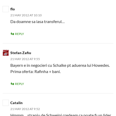
flo
21 MAY 2012 AT 10:10
Da doamne sa iasa transferul…
REPLY
Stefan Zafiu
21 MAY 2012 AT 9:55
Bayern e in negocieri cu Schalke pt aduerea lui Howedes.
Prima oferta: Rafinha + bani.
REPLY
Catalin
21 MAY 2012 AT 9:52
Hmmm… straniu de Schweini credeam ca poate fi un lider