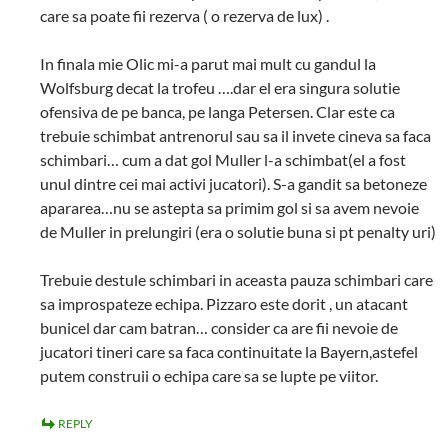
care sa poate fii rezerva ( o rezerva de lux) .
In finala mie Olic mi-a parut mai mult cu gandul la
Wolfsburg decat la trofeu ….dar el era singura solutie
ofensiva de pe banca, pe langa Petersen. Clar este ca
trebuie schimbat antrenorul sau sa il invete cineva sa faca
schimbari… cum a dat gol Muller l-a schimbat(el a fost
unul dintre cei mai activi jucatori). S-a gandit sa betoneze
apararea…nu se astepta sa primim gol si sa avem nevoie
de Muller in prelungiri (era o solutie buna si pt penalty uri)
Trebuie destule schimbari in aceasta pauza schimbari care
sa improspateze echipa. Pizzaro este dorit , un atacant
bunicel dar cam batran… consider ca are fii nevoie de
jucatori tineri care sa faca continuitate la Bayern,astefel
putem construii o echipa care sa se lupte pe viitor.
REPLY