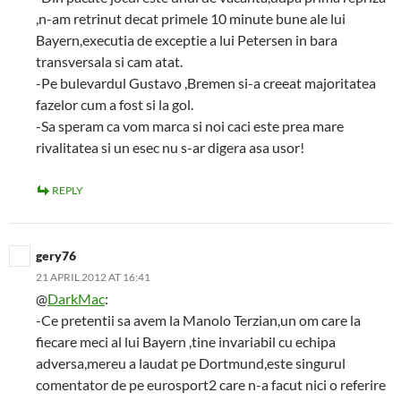
,n-am retrinut decat primele 10 minute bune ale lui
Bayern,executia de exceptie a lui Petersen in bara
transversala si cam atat.
-Pe bulevardul Gustavo ,Bremen si-a creeat majoritatea
fazelor cum a fost si la gol.
-Sa speram ca vom marca si noi caci este prea mare
rivalitatea si un esec nu s-ar digera asa usor!
REPLY
gery76
21 APRIL 2012 AT 16:41
@
DarkMac
:
-Ce pretentii sa avem la Manolo Terzian,un om care la
fiecare meci al lui Bayern ,tine invariabil cu echipa
adversa,mereu a laudat pe Dortmund,este singurul
comentator de pe eurosport2 care n-a facut nici o referire