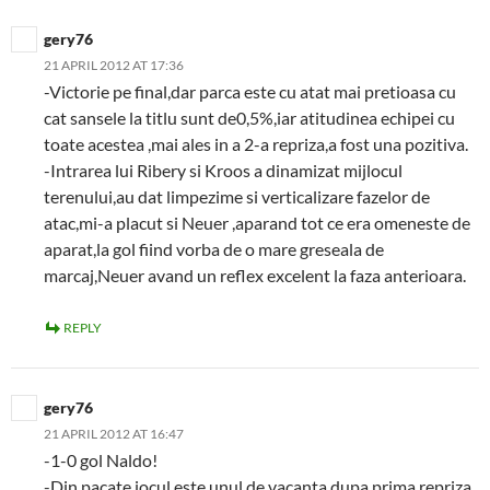
gery76
21 APRIL 2012 AT 17:36
-Victorie pe final,dar parca este cu atat mai pretioasa cu
cat sansele la titlu sunt de0,5%,iar atitudinea echipei cu
toate acestea ,mai ales in a 2-a repriza,a fost una pozitiva.
-Intrarea lui Ribery si Kroos a dinamizat mijlocul
terenului,au dat limpezime si verticalizare fazelor de
atac,mi-a placut si Neuer ,aparand tot ce era omeneste de
aparat,la gol fiind vorba de o mare greseala de
marcaj,Neuer avand un reflex excelent la faza anterioara.
REPLY
gery76
21 APRIL 2012 AT 16:47
-1-0 gol Naldo!
-Din pacate jocul este unul de vacanta,dupa prima repriza