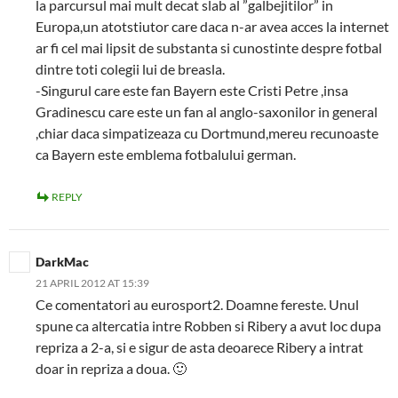
la parcursul mai mult decat slab al ”galbejitilor” in
Europa,un atotstiutor care daca n-ar avea acces la internet
ar fi cel mai lipsit de substanta si cunostinte despre fotbal
dintre toti colegii lui de breasla.
-Singurul care este fan Bayern este Cristi Petre ,insa
Gradinescu care este un fan al anglo-saxonilor in general
,chiar daca simpatizeaza cu Dortmund,mereu recunoaste
ca Bayern este emblema fotbalului german.
REPLY
DarkMac
21 APRIL 2012 AT 15:39
Ce comentatori au eurosport2. Doamne fereste. Unul
spune ca altercatia intre Robben si Ribery a avut loc dupa
repriza a 2-a, si e sigur de asta deoarece Ribery a intrat
doar in repriza a doua. 🙂