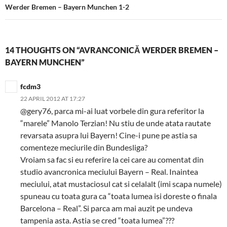
Werder Bremen – Bayern Munchen 1-2
14 THOUGHTS ON “AVRANCONICĂ WERDER BREMEN –
BAYERN MUNCHEN”
fcdm3
22 APRIL 2012 AT 17:27
@gery76, parca mi-ai luat vorbele din gura referitor la
“marele” Manolo Terzian! Nu stiu de unde atata rautate
revarsata asupra lui Bayern! Cine-i pune pe astia sa
comenteze meciurile din Bundesliga?
Vroiam sa fac si eu referire la cei care au comentat din
studio avancronica meciului Bayern – Real. Inaintea
meciului, atat mustaciosul cat si celalalt (imi scapa numele)
spuneau cu toata gura ca “toata lumea isi doreste o finala
Barcelona – Real”. Si parca am mai auzit pe undeva
tampenia asta. Astia se cred “toata lumea”???