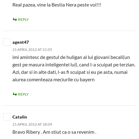
Real pazea, vine la Bestia Nera peste voi!!!
REPLY
agent47
21 APRIL 2012 AT 21:05
imi amintesc de gestul de huligan al lui giovani becali(un
gest pe masura inteligentei lui), cand l-a scuipat pe terzian.
Azi, dar si in alte dati, l-as fi scuipat si eu pe asta, numai
aiurea comenteaza meciurile cu bayern
REPLY
Catalin
21 APRIL 2012 AT 18:09
Bravo Ribery . Am stiut ca o sa revenim .