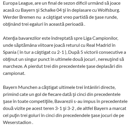
Europa League, are un final de sezon dificil urmând să joace
acasă cu Bayern şi Schalke 04 şi în deplasare cu Wolfsburg.
Werder Bremen nu a câştigat vreo partidă de şase runde,
obţinând trei egaluri în această perioadă .
Atenţia bavarezilor este îndreptată spre Liga Campionilor,
unde săptămâna viitoare joacă returul cu Real Madrid în
Spania ( în tur a câştigat cu 2-1 ), După 5 victorii consecutive a
obţinut un singur punct în ultimele două jocuri , nereuşind să
marcheze. A pierdut trei din precedentele şase deplasări din
campionat.
Bayern Munchen a căştigat ultimele trei întânliri directe,
primind cate un gol de fiecare dată şi cinci din precedentele
şase în toate competiţiile, Bavarezii s-au impus în precedentele
două vizite pe acest teren 3-1 şi 3-2 , de altfel Bayern a marcat
cel puţin trei goluri în cinci din precedendele şase jocuri de pe
Weserstadion .