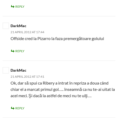
REPLY
DarkMac
21 APRIL 2012 AT 17:44
Offside cred la Pizarro la faza premergătoare golului
REPLY
DarkMac
21 APRIL 2012 AT 17:41
Ok, dar să spui ca Ribery a intrat în repriza a doua când
chiar el a marcat primul gol….. înseamnă ca nu te-ai uitat la
acel meci. Şi dacă la astfel de meci nu te uiţi….
REPLY