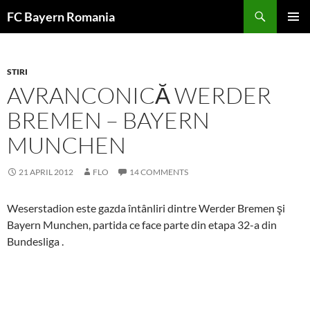
Skip
FC Bayern Romania
to
PRIMAR
content
MENU
STIRI
AVRANCONICĂ WERDER
BREMEN – BAYERN
MUNCHEN
21 APRIL 2012
FLO
14 COMMENTS
Weserstadion este gazda întânliri dintre Werder Bremen şi
Bayern Munchen, partida ce face parte din etapa 32-a din
Bundesliga .