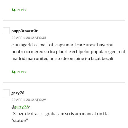
REPLY
pupp3tmast3r
22 APRIL 2012 AT 0:35
e un agarici,ca mai toti capsunarii care urasc bayernul
pentru ca mereu strica plaurile echipelor populare gen real
madrid,man united,un sto de om,bine i-a facut becali
REPLY
gery76
22 APRIL 2012 AT 0:29
@
gery76
:
-Scuze de draci si graba ,am scris am mancat un i la
”statue”’