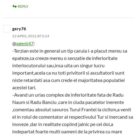
REPLY
gery76
22 APRIL 2012 AT 0:24
@
agent47
:
-Terzian este in general un tip caruia i-a placut mereu sa
epateze,sa creeze mereu o senzatie de inferioritate
interlocutorului sau,insa uita un singur lucru
important,acela ca nu toti privitorii si ascultatorii sunt
niste retardati asa cum crede el majoritatea populatiei
acestei tari.
-Avand un urias complex de inferioritate fata de Radu
Naum si Radu Banciu ,care in ciuda pacatelor inerente
,comentau absolut savuros Turul Frantei la ciclism,a venit
el in rolul de comentator al respectivului Tur si inercand sa
inoveze ,dar in realitate copiind jalnic pe cei doi,a
indepartat foarte multi oameni de la privirea cu mare