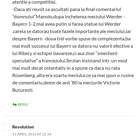
atentie a competitiei.
-Daca ati reusit sa ascultati pana la final comentariul
”domnului”Manolo,dupa incheierea meciului Werder -
Bayern 1-2,mai avea putin si facea statue lui Werder
,careia se datorau toate fazele importante ale meciului,iar
despre Bayern -doua trei vorbe spuse de complezenta,ba
mai mult succesul lui Bayern se datora nu valorii efective a
lui Ribery si echipei bavareze,ci asa zisei ”smecherii
speculative” a francezului,Terzian insistand intr-un mod
mai mult decat ostentativ in a spune ca daca nu rata
Rosenberg ,alta era soarta meciului,ce sa mai spun o rusine
de comentariu,demn de anii ’80 la meciurile Victorie
Bucuresti.
REPLY
Revolution
21 APRIL 2012 AT 22:34