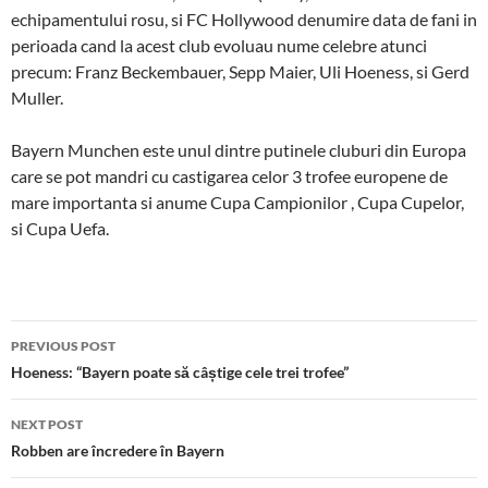
echipamentului rosu, si FC Hollywood denumire data de fani in
perioada cand la acest club evoluau nume celebre atunci
precum: Franz Beckembauer, Sepp Maier, Uli Hoeness, si Gerd
Muller.
Bayern Munchen este unul dintre putinele cluburi din Europa
care se pot mandri cu castigarea celor 3 trofee europene de
mare importanta si anume Cupa Campionilor , Cupa Cupelor,
si Cupa Uefa.
Post
PREVIOUS POST
navigation
Hoeness: “Bayern poate să câștige cele trei trofee”
NEXT POST
Robben are încredere în Bayern