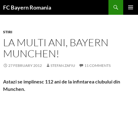
Skip
FC Bayern Romania
to
PRIMAR
content
MENU
STIRI
LA MULTI ANI, BAYERN
MUNCHEN!
27 FEBRUARY 2012
STEFAN ZAFIU
11 COMMENTS
Astazi se implinesc 112 ani de la infintarea clubului din
Munchen.