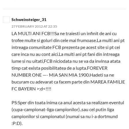
Schweinsteiger_31
27 FEBRUARY 2012 AT 22:35
LA MULTI ANI FCB!!!Sa ne traiesti un infinit de ani cu
trofee multe si goluri din cele mai frumoase.La multi ani pt
intreaga comunitate FCB prezenta pe acest site si pt cei
care inca nu au cont aici.La multi ani pt fani din intreaga
lume si nu uitati,FCB niciodata nu se va da invinsa atata
timp cat exista posibilitatea de a lupta.FOREVER
NUMBER ONE —- MIA SAN MIA 1900.Hadeti sa ne
bucuram cu adevarat ca facem parte din MAREA FAMILIE
FC BAYERN >:d<!!!!
PS:Sper din toata inima ca anul acesta sa realizam eventul
(cupa-campionat-liga campionilor)..sau cel putin liga
campionilor si campionatul (numai sa nu i-a dortmund
:P:D).