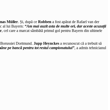
mas Müller
. Și, după ce
Robben
a fost apărat de Rafael van der
ic al lui Bayern:
“Am mai auzit asta de multe ori, dar aceste acuzații
r
, cel care a marcat sâmbătă primul gol pentru Bayern din ultimele
ța Borussiei Dortmund.
Jupp Heynckes
a recunoscut că a trebuit să
ămâne pe bancă pentru tot restul campionatului”
, a admis tehnicianul