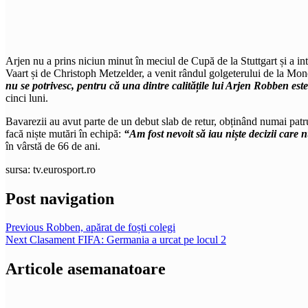
Arjen nu a prins niciun minut în meciul de Cupă de la Stuttgart și a in
Vaart și de Christoph Metzelder, a venit rândul golgeterului de la Mond
nu se potrivesc, pentru că una dintre calitățile lui Arjen Robben este
cinci luni.
Bavarezii au avut parte de un debut slab de retur, obținând numai patr
facă niște mutări în echipă:
“Am fost nevoit să iau niște decizii care
în vârstă de 66 de ani.
sursa: tv.eurosport.ro
Post navigation
Previous
Robben, apărat de foști colegi
Next
Clasament FIFA: Germania a urcat pe locul 2
Articole asemanatoare