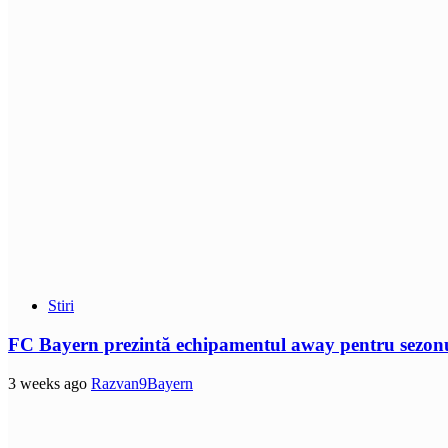
Stiri
FC Bayern prezintă echipamentul away pentru sezon
3 weeks ago
Razvan9Bayern