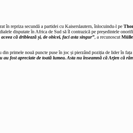
trat în repriza secundă a partidei cu Kaiserslautern, înlocuindu-l pe
Tho
ialele disputate în Africa de Sud să îl contrazică pe președintele onorif
 aceea că driblează și, de obicei, faci asta singur”
, a recunoscut
Mülle
u din primele nouă puncte puse în joc și pierzând poziția de lider în fa
 nu au fost apreciate de toată lumea. Asta nu înseamnă că Arjen că r