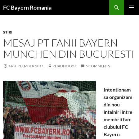
Skip
FC Bayern Romania
to
PRIMAR
content
MENU
STIRI
MESAJ PT FANII BAYERN
MUNCHEN DIN BUCURESTI
14 SEPTEMBER 2011
RHADHOO27
5 COMMENTS
Intentionam
sa organizam
din nou
intalniri intre
membrii fan-
clubului FC
Bayern