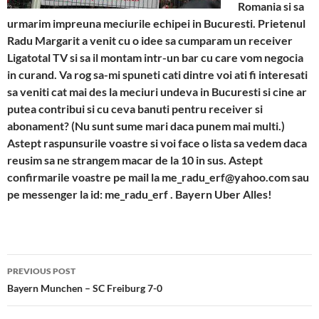
Romania si sa
urmarim impreuna meciurile echipei in Bucuresti. Prietenul
Radu Margarit a venit cu o idee sa cumparam un receiver
Ligatotal TV si sa il montam intr-un bar cu care vom negocia
in curand. Va rog sa-mi spuneti cati dintre voi ati fi interesati
sa veniti cat mai des la meciuri undeva in Bucuresti si cine ar
putea contribui si cu ceva banuti pentru receiver si
abonament? (Nu sunt sume mari daca punem mai multi.)
Astept raspunsurile voastre si voi face o lista sa vedem daca
reusim sa ne strangem macar de la 10 in sus. Astept
confirmarile voastre pe mail la me_radu_erf@yahoo.com sau
pe messenger la id: me_radu_erf . Bayern Uber Alles!
Post
PREVIOUS POST
navigation
Bayern Munchen – SC Freiburg 7-0