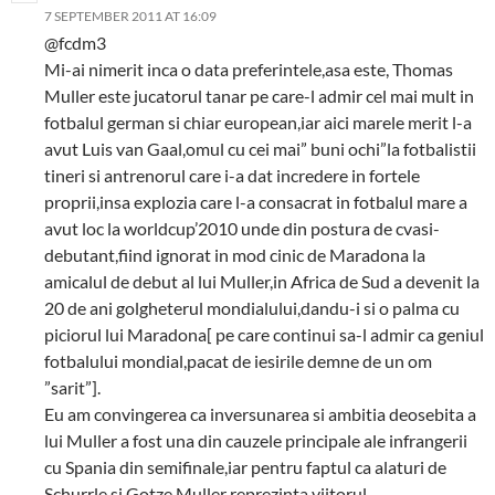
7 SEPTEMBER 2011 AT 16:09
@fcdm3
Mi-ai nimerit inca o data preferintele,asa este, Thomas
Muller este jucatorul tanar pe care-l admir cel mai mult in
fotbalul german si chiar european,iar aici marele merit l-a
avut Luis van Gaal,omul cu cei mai” buni ochi”la fotbalistii
tineri si antrenorul care i-a dat incredere in fortele
proprii,insa explozia care l-a consacrat in fotbalul mare a
avut loc la worldcup’2010 unde din postura de cvasi-
debutant,fiind ignorat in mod cinic de Maradona la
amicalul de debut al lui Muller,in Africa de Sud a devenit la
20 de ani golgheterul mondialului,dandu-i si o palma cu
piciorul lui Maradona[ pe care continui sa-l admir ca geniul
fotbalului mondial,pacat de iesirile demne de un om
”sarit”].
Eu am convingerea ca inversunarea si ambitia deosebita a
lui Muller a fost una din cauzele principale ale infrangerii
cu Spania din semifinale,iar pentru faptul ca alaturi de
Schurrle si Gotze,Muller reprezinta viitorul