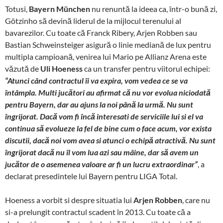
Totusi,
Bayern München
nu renuntă la ideea ca, într-o bună zi,
Götzinho să devină liderul de la mijlocul terenului al
bavarezilor. Cu toate că Franck Ribery, Arjen Robben sau
Bastian Schweinsteiger asigură o linie mediană de lux pentru
multipla campioană, venirea lui Mario pe Allianz Arena este
văzută de
Uli Hoeness
ca un transfer pentru viitorul echipei:
“Atunci când contractul îi va expira, vom vedea ce se va
întâmpla. Multi jucători au afirmat că nu vor evolua niciodată
pentru Bayern, dar au ajuns la noi până la urmă. Nu sunt
îngrijorat. Dacă vom fi încă interesati de serviciile lui si el va
continua să evolueze la fel de bine cum o face acum, vor exista
discutii, dacă noi vom avea si atunci o echipă atractivă. Nu sunt
îngrijorat dacă nu îl vom lua azi sau mâine, dar să avem un
jucător de o asemenea valoare ar fi un lucru extraordinar”
, a
declarat presedintele lui Bayern pentru LIGA Total.
Hoeness a vorbit si despre situatia lui
Arjen Robben
, care nu
si-a prelungit contractul scadent în 2013. Cu toate că a