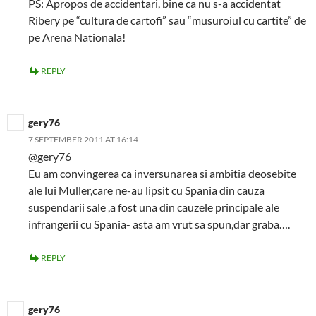
PS: Apropos de accidentari, bine ca nu s-a accidentat
Ribery pe “cultura de cartofi” sau “musuroiul cu cartite” de
pe Arena Nationala!
REPLY
gery76
7 SEPTEMBER 2011 AT 16:14
@gery76
Eu am convingerea ca inversunarea si ambitia deosebite
ale lui Muller,care ne-au lipsit cu Spania din cauza
suspendarii sale ,a fost una din cauzele principale ale
infrangerii cu Spania- asta am vrut sa spun,dar graba….
REPLY
gery76