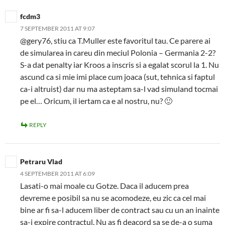
fcdm3
7 SEPTEMBER 2011 AT 9:07
@gery76, stiu ca T.Muller este favoritul tau. Ce parere ai
de simularea in careu din meciul Polonia – Germania 2-2?
S-a dat penalty iar Kroos a inscris si a egalat scorul la 1. Nu
ascund ca si mie imi place cum joaca (sut, tehnica si faptul
ca-i altruist) dar nu ma asteptam sa-l vad simuland tocmai
pe el… Oricum, il iertam ca e al nostru, nu? 🙂
REPLY
Petraru Vlad
4 SEPTEMBER 2011 AT 6:09
Lasati-o mai moale cu Gotze. Daca il aducem prea
devreme e posibil sa nu se acomodeze, eu zic ca cel mai
bine ar fi sa-l aducem liber de contract sau cu un an inainte
sa-i expire contractul. Nu as fi deacord sa se de-a o suma