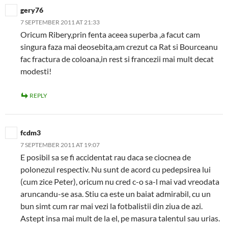
gery76
7 SEPTEMBER 2011 AT 21:33
Oricum Ribery,prin fenta aceea superba ,a facut cam
singura faza mai deosebita,am crezut ca Rat si Bourceanu
fac fractura de coloana,in rest si francezii mai mult decat
modesti!
REPLY
fcdm3
7 SEPTEMBER 2011 AT 19:07
E posibil sa se fi accidentat rau daca se ciocnea de
polonezul respectiv. Nu sunt de acord cu pedepsirea lui
(cum zice Peter), oricum nu cred c-o sa-l mai vad vreodata
aruncandu-se asa. Stiu ca este un baiat admirabil, cu un
bun simt cum rar mai vezi la fotbalistii din ziua de azi.
Astept insa mai mult de la el, pe masura talentul sau urias.