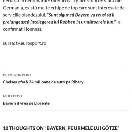
declarat în nenumărate rânduri că îi place stilul de viată din
Germania, există multe echipe de top care sunt interesate de
serviciile olandezului.
“Sunt sigur că Bayern va reusi să îi
prelungească întelegerea lui Robben în următoarele luni”
, a
confirmat Hoeness.
sursa: tv.eurosport.ro
Post
PREVIOUS POST
navigation
Chelsea oferă 34 milioane de euro pe Ribery
NEXT POST
Bayern îl vrea pe Llorente
10 THOUGHTS ON “BAYERN, PE URMELE LUI GÖTZE”