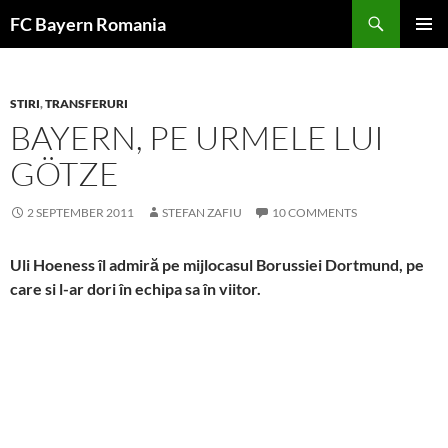
Skip
FC Bayern Romania
to
PRIMAR
content
MENU
STIRI
,
TRANSFERURI
BAYERN, PE URMELE LUI
GÖTZE
2 SEPTEMBER 2011
STEFAN ZAFIU
10 COMMENTS
Uli Hoeness îl admiră pe mijlocasul Borussiei Dortmund, pe
care si l-ar dori în echipa sa în viitor.