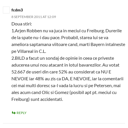
fcdm3
8 SEPTEMBER 2011 AT 12:09
Doua stiri:
1.Arjen Robben nu va juca in meciul cu Freiburg. Durerile
de la spate nu-i dau pace. Probabil, starea lui se va
ameliora saptamana viitoare cand, marti Bayern intalneste
pe Villareal in C.L.
2.BILD a facut un sondaj de opinie in ceea ce priveste
aducerea unui nou atacant in lotul bavarezilor. Au votat
52.667 de useri din care 52% au considerat ca NU E
NEVOIE iar 48% au zis ca DA, E NEVOIE, iar la comentarii
cei mai multi doresc sa-l vada la lucru si pe Petersen, mai
ales acum cand Olic si Gomez (posibil apt pt. meciul cu
Freiburg) sunt accidentati.
REPLY