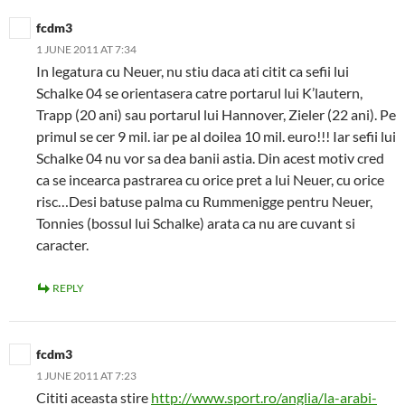
fcdm3
1 JUNE 2011 AT 7:34
In legatura cu Neuer, nu stiu daca ati citit ca sefii lui
Schalke 04 se orientasera catre portarul lui K’lautern,
Trapp (20 ani) sau portarul lui Hannover, Zieler (22 ani). Pe
primul se cer 9 mil. iar pe al doilea 10 mil. euro!!! Iar sefii lui
Schalke 04 nu vor sa dea banii astia. Din acest motiv cred
ca se incearca pastrarea cu orice pret a lui Neuer, cu orice
risc…Desi batuse palma cu Rummenigge pentru Neuer,
Tonnies (bossul lui Schalke) arata ca nu are cuvant si
caracter.
REPLY
fcdm3
1 JUNE 2011 AT 7:23
Cititi aceasta stire
http://www.sport.ro/anglia/la-arabi-