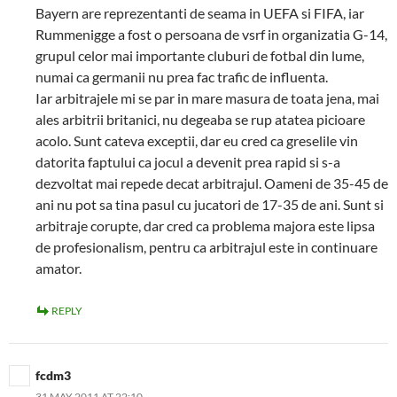
Bayern are reprezentanti de seama in UEFA si FIFA, iar
Rummenigge a fost o persoana de vsrf in organizatia G-14,
grupul celor mai importante cluburi de fotbal din lume,
numai ca germanii nu prea fac trafic de influenta.
Iar arbitrajele mi se par in mare masura de toata jena, mai
ales arbitrii britanici, nu degeaba se rup atatea picioare
acolo. Sunt cateva exceptii, dar eu cred ca greselile vin
datorita faptului ca jocul a devenit prea rapid si s-a
dezvoltat mai repede decat arbitrajul. Oameni de 35-45 de
ani nu pot sa tina pasul cu jucatori de 17-35 de ani. Sunt si
arbitraje corupte, dar cred ca problema majora este lipsa
de profesionalism, pentru ca arbitrajul este in continuare
amator.
REPLY
fcdm3
31 MAY 2011 AT 22:10