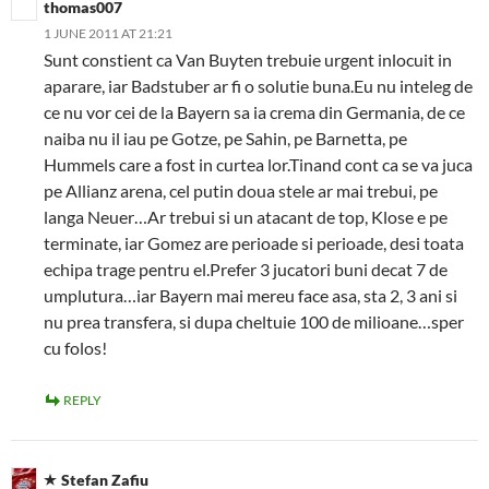
thomas007
1 JUNE 2011 AT 21:21
Sunt constient ca Van Buyten trebuie urgent inlocuit in
aparare, iar Badstuber ar fi o solutie buna.Eu nu inteleg de
ce nu vor cei de la Bayern sa ia crema din Germania, de ce
naiba nu il iau pe Gotze, pe Sahin, pe Barnetta, pe
Hummels care a fost in curtea lor.Tinand cont ca se va juca
pe Allianz arena, cel putin doua stele ar mai trebui, pe
langa Neuer…Ar trebui si un atacant de top, Klose e pe
terminate, iar Gomez are perioade si perioade, desi toata
echipa trage pentru el.Prefer 3 jucatori buni decat 7 de
umplutura…iar Bayern mai mereu face asa, sta 2, 3 ani si
nu prea transfera, si dupa cheltuie 100 de milioane…sper
cu folos!
REPLY
Stefan Zafiu