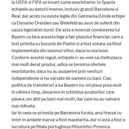
la UEFA si FIFA se invart sume exorbitante. In Spania
echipele au datorii imense, inclusiv granzii Barcelona si
Real, dar acolo nu exista legile din Germania.(Unde echipe
ca Dynamo Dresden sau Bielefeld au avut de suferit din
cauza legislatiei dure). De asta a incercat conducerea lui
Bayern sa faca aceasta lege a fair playului financiar, care a
fost primita cu bucurie de Platini si a fost votata, ea fiind
implementata din sezonul viitor, daca nu ma insel.
Conform acestei reguli, echipele n-au voie sa cheltuiasca
mai mult decat produc, adica se termina ofertele
exorbitante, daca nu au acoperire prin venituri
independente si nu varsate de oameni cu bani. Clar,
politica de transferuri a lui Bayern nu-mi place prea mult
in ultimul timp, deoarece in schimbul jucatorilor care
pleaca, vin altii pe bani mai multi, dar care nu au valoare
mai ridicata.
Iar in ceea ce priveste pe Barcelona furata, anul trecut cu
Inter in ambele manse a fost macelarita, dar si asta a fost o
lucratura pe filiala portugheza Mourinho-Proenca.