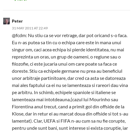
Peter
31 MAY 2011 AT 22:49
@fcdm: Nu stiu ca se vor retrage, dar pot oricand s-o faca.
Eu n-as putea sa tin cu o echipa care este in mana unui
singur om, caci acea echipa isi pierde identitatea, nu mai
reprezinta un oras, un grup de oameni, o regiune sau o
filozofie, ci este jucaria unui om care poate sa faca ce
doreste. Stiu ca echipele germane nu prea au beneficiul
unor arbitraje partinitoare, dar cred ca asta se datoreaza
mai ales faptului ca ei nu se lamenteaza si rareori dau vina
pe arbitru. In schimb, echipele spaniole si italiene se
lamenteaza mai intotdeauna,(cazul lui Mourinho sau
Fiorentina anul trecut, cand a primit gol din offside de la
Klose, dar in retur ei au marcat doua din offside si tot s-au
lamentat). Clar, UEFA si FIFA n-au cum sa nu fie corupte,
pentru unde sunt bani, sunt interese si exista coruptie, iar