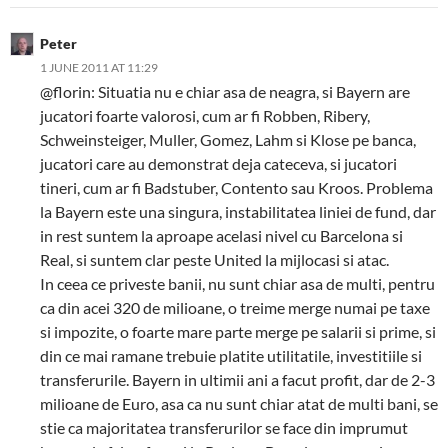
Peter
1 JUNE 2011 AT 11:29
@florin: Situatia nu e chiar asa de neagra, si Bayern are
jucatori foarte valorosi, cum ar fi Robben, Ribery,
Schweinsteiger, Muller, Gomez, Lahm si Klose pe banca,
jucatori care au demonstrat deja cateceva, si jucatori
tineri, cum ar fi Badstuber, Contento sau Kroos. Problema
la Bayern este una singura, instabilitatea liniei de fund, dar
in rest suntem la aproape acelasi nivel cu Barcelona si
Real, si suntem clar peste United la mijlocasi si atac.
In ceea ce priveste banii, nu sunt chiar asa de multi, pentru
ca din acei 320 de milioane, o treime merge numai pe taxe
si impozite, o foarte mare parte merge pe salarii si prime, si
din ce mai ramane trebuie platite utilitatile, investitiile si
transferurile. Bayern in ultimii ani a facut profit, dar de 2-3
milioane de Euro, asa ca nu sunt chiar atat de multi bani, se
stie ca majoritatea transferurilor se face din imprumut