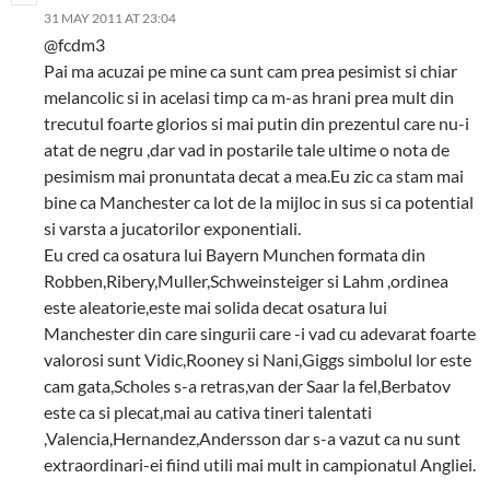
31 MAY 2011 AT 23:04
@fcdm3
Pai ma acuzai pe mine ca sunt cam prea pesimist si chiar
melancolic si in acelasi timp ca m-as hrani prea mult din
trecutul foarte glorios si mai putin din prezentul care nu-i
atat de negru ,dar vad in postarile tale ultime o nota de
pesimism mai pronuntata decat a mea.Eu zic ca stam mai
bine ca Manchester ca lot de la mijloc in sus si ca potential
si varsta a jucatorilor exponentiali.
Eu cred ca osatura lui Bayern Munchen formata din
Robben,Ribery,Muller,Schweinsteiger si Lahm ,ordinea
este aleatorie,este mai solida decat osatura lui
Manchester din care singurii care -i vad cu adevarat foarte
valorosi sunt Vidic,Rooney si Nani,Giggs simbolul lor este
cam gata,Scholes s-a retras,van der Saar la fel,Berbatov
este ca si plecat,mai au cativa tineri talentati
,Valencia,Hernandez,Andersson dar s-a vazut ca nu sunt
extraordinari-ei fiind utili mai mult in campionatul Angliei.