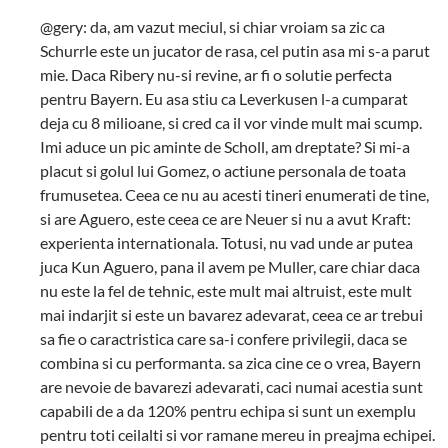
@gery: da, am vazut meciul, si chiar vroiam sa zic ca
Schurrle este un jucator de rasa, cel putin asa mi s-a parut
mie. Daca Ribery nu-si revine, ar fi o solutie perfecta
pentru Bayern. Eu asa stiu ca Leverkusen l-a cumparat
deja cu 8 milioane, si cred ca il vor vinde mult mai scump.
Imi aduce un pic aminte de Scholl, am dreptate? Si mi-a
placut si golul lui Gomez, o actiune personala de toata
frumusetea. Ceea ce nu au acesti tineri enumerati de tine,
si are Aguero, este ceea ce are Neuer si nu a avut Kraft:
experienta internationala. Totusi, nu vad unde ar putea
juca Kun Aguero, pana il avem pe Muller, care chiar daca
nu este la fel de tehnic, este mult mai altruist, este mult
mai indarjit si este un bavarez adevarat, ceea ce ar trebui
sa fie o caractristica care sa-i confere privilegii, daca se
combina si cu performanta. sa zica cine ce o vrea, Bayern
are nevoie de bavarezi adevarati, caci numai acestia sunt
capabili de a da 120% pentru echipa si sunt un exemplu
pentru toti ceilalti si vor ramane mereu in preajma echipei.