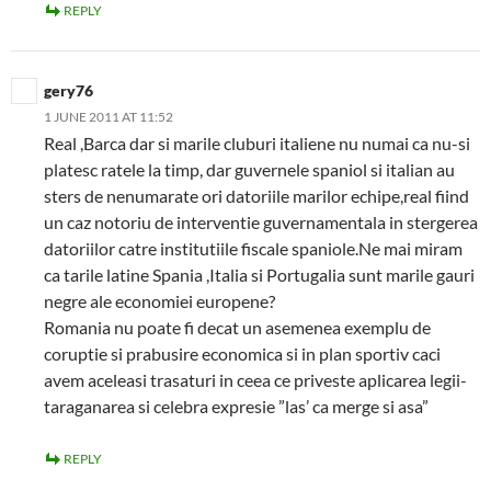
REPLY
gery76
1 JUNE 2011 AT 11:52
Real ,Barca dar si marile cluburi italiene nu numai ca nu-si
platesc ratele la timp, dar guvernele spaniol si italian au
sters de nenumarate ori datoriile marilor echipe,real fiind
un caz notoriu de interventie guvernamentala in stergerea
datoriilor catre institutiile fiscale spaniole.Ne mai miram
ca tarile latine Spania ,Italia si Portugalia sunt marile gauri
negre ale economiei europene?
Romania nu poate fi decat un asemenea exemplu de
coruptie si prabusire economica si in plan sportiv caci
avem aceleasi trasaturi in ceea ce priveste aplicarea legii-
taraganarea si celebra expresie ”las’ ca merge si asa”
REPLY