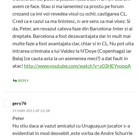
avem ce face. Stau si ma lamentez ca prostu pe forum
crezand ca imi voi revedea visul cu ochii, castigarea CL.
Cred ca e cazul sa ma linistesc, n-are sens sa mai visez. Si
da, Peter, am revazut cateva faze din Barcelona-Inter si ai
dreptate. Barcelona a fost dezavantajata dar in mult mai
multe faze a fost avantajata clar, chiar si in CL. Nu pot uita
intrarea criminala a lui Valdez la N’Doye (Copenhaga) iar
Balaj (ce cauta asta la un asemenea meci?) a dat fault in
atac!
http://www.youtube.com/watch?v=z03HEYyooqA
REPLY
gery76
31 MAY 2011 AT 23:38
Peter
Nu stiu daca ai vazut amicalul cu Uruguay,un jucator s-a
evidentiat in mod deosebit ,este vorba de Andre Schurrle