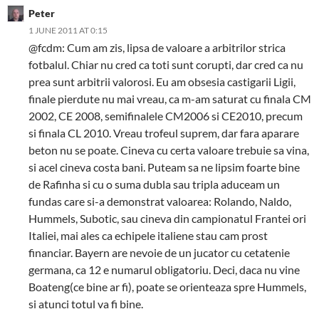
Peter
1 JUNE 2011 AT 0:15
@fcdm: Cum am zis, lipsa de valoare a arbitrilor strica
fotbalul. Chiar nu cred ca toti sunt corupti, dar cred ca nu
prea sunt arbitrii valorosi. Eu am obsesia castigarii Ligii,
finale pierdute nu mai vreau, ca m-am saturat cu finala CM
2002, CE 2008, semifinalele CM2006 si CE2010, precum
si finala CL 2010. Vreau trofeul suprem, dar fara aparare
beton nu se poate. Cineva cu certa valoare trebuie sa vina,
si acel cineva costa bani. Puteam sa ne lipsim foarte bine
de Rafinha si cu o suma dubla sau tripla aduceam un
fundas care si-a demonstrat valoarea: Rolando, Naldo,
Hummels, Subotic, sau cineva din campionatul Frantei ori
Italiei, mai ales ca echipele italiene stau cam prost
financiar. Bayern are nevoie de un jucator cu cetatenie
germana, ca 12 e numarul obligatoriu. Deci, daca nu vine
Boateng(ce bine ar fi), poate se orienteaza spre Hummels,
si atunci totul va fi bine.