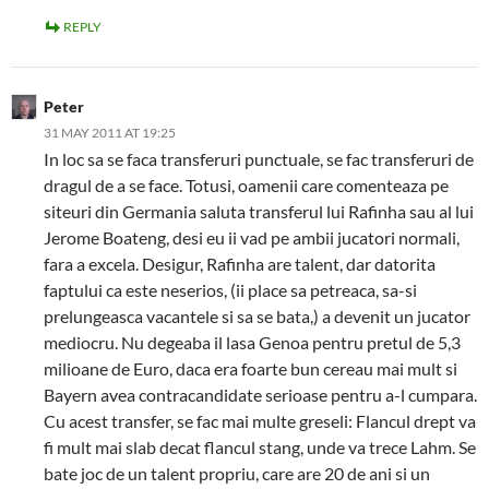
REPLY
Peter
31 MAY 2011 AT 19:25
In loc sa se faca transferuri punctuale, se fac transferuri de
dragul de a se face. Totusi, oamenii care comenteaza pe
siteuri din Germania saluta transferul lui Rafinha sau al lui
Jerome Boateng, desi eu ii vad pe ambii jucatori normali,
fara a excela. Desigur, Rafinha are talent, dar datorita
faptului ca este neserios, (ii place sa petreaca, sa-si
prelungeasca vacantele si sa se bata,) a devenit un jucator
mediocru. Nu degeaba il lasa Genoa pentru pretul de 5,3
milioane de Euro, daca era foarte bun cereau mai mult si
Bayern avea contracandidate serioase pentru a-l cumpara.
Cu acest transfer, se fac mai multe greseli: Flancul drept va
fi mult mai slab decat flancul stang, unde va trece Lahm. Se
bate joc de un talent propriu, care are 20 de ani si un