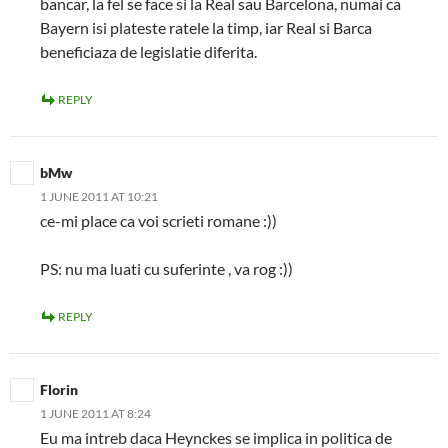
bancar, la fel se face si la Real sau Barcelona, numai ca
Bayern isi plateste ratele la timp, iar Real si Barca
beneficiaza de legislatie diferita.
REPLY
bMw
1 JUNE 2011 AT 10:21
ce-mi place ca voi scrieti romane :))
PS: nu ma luati cu suferinte , va rog :))
REPLY
Florin
1 JUNE 2011 AT 8:24
Eu ma intreb daca Heynckes se implica in politica de