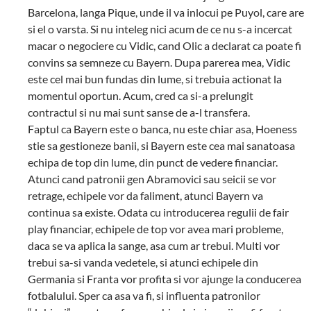
Barcelona, langa Pique, unde il va inlocui pe Puyol, care are
si el o varsta. Si nu inteleg nici acum de ce nu s-a incercat
macar o negociere cu Vidic, cand Olic a declarat ca poate fi
convins sa semneze cu Bayern. Dupa parerea mea, Vidic
este cel mai bun fundas din lume, si trebuia actionat la
momentul oportun. Acum, cred ca si-a prelungit
contractul si nu mai sunt sanse de a-l transfera.
Faptul ca Bayern este o banca, nu este chiar asa, Hoeness
stie sa gestioneze banii, si Bayern este cea mai sanatoasa
echipa de top din lume, din punct de vedere financiar.
Atunci cand patronii gen Abramovici sau seicii se vor
retrage, echipele vor da faliment, atunci Bayern va
continua sa existe. Odata cu introducerea regulii de fair
play financiar, echipele de top vor avea mari probleme,
daca se va aplica la sange, asa cum ar trebui. Multi vor
trebui sa-si vanda vedetele, si atunci echipele din
Germania si Franta vor profita si vor ajunge la conducerea
fotbalului. Sper ca asa va fi, si influenta patronilor