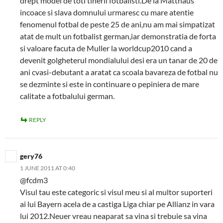
drept model de toti tinerii fotbalisti.De la Matthaus
incoace si slava domnului urmaresc cu mare atentie
fenomenul fotbal de peste 25 de ani,nu am mai simpatizat
atat de mult un fotbalist german,iar demonstratia de forta
si valoare facuta de Muller la worldcup2010 cand a
devenit golgheterul mondialului desi era un tanar de 20 de
ani cvasi-debutant a aratat ca scoala bavareza de fotbal nu
se dezminte si este in continuare o pepiniera de mare
calitate a fotbalului german.
REPLY
gery76
1 JUNE 2011 AT 0:40
@fcdm3
Visul tau este categoric si visul meu si al multor suporteri
ai lui Bayern acela de a castiga Liga chiar pe Allianz in vara
lui 2012.Neuer vreau neaparat sa vina si trebuie sa vina