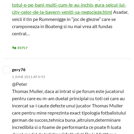
totul-e-pe-bani-multi-cum-le-au-inchis-gura-seicul-lui-
city-celor-de-la-bayern-veniti-sa-negocieze.html
Asadar,
seicii il tin pe Rummenigge in “joc de glezne” care se
cramponeaza in Boateng si nu mai vrea alt fundas
central…
REPLY
gery76
1 JUNE 2011 AT 0:55
@Peter
Thomas Muller, daca ai intrat si pe forum este jucatorul
pentru care eu m-am duelat principial cu toti cei care au
incercat sa-i caute defecte unui jucator Thomas Muller
care pentru mine reprezinta exact tipologia fotbalistului
german de succes,tehnica buna ,altruism,determinare
incredibila si o foame de performanta ce poate fi luata