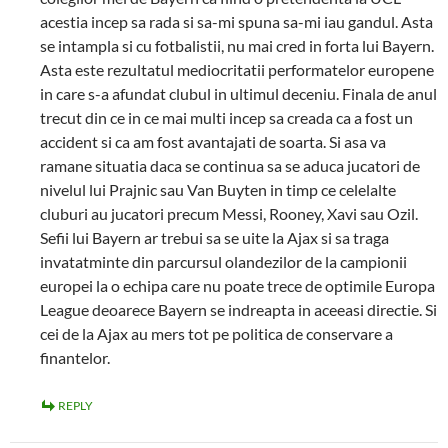
acestia incep sa rada si sa-mi spuna sa-mi iau gandul. Asta
se intampla si cu fotbalistii, nu mai cred in forta lui Bayern.
Asta este rezultatul mediocritatii performatelor europene
in care s-a afundat clubul in ultimul deceniu. Finala de anul
trecut din ce in ce mai multi incep sa creada ca a fost un
accident si ca am fost avantajati de soarta. Si asa va
ramane situatia daca se continua sa se aduca jucatori de
nivelul lui Prajnic sau Van Buyten in timp ce celelalte
cluburi au jucatori precum Messi, Rooney, Xavi sau Ozil.
Sefii lui Bayern ar trebui sa se uite la Ajax si sa traga
invatatminte din parcursul olandezilor de la campionii
europei la o echipa care nu poate trece de optimile Europa
League deoarece Bayern se indreapta in aceeasi directie. Si
cei de la Ajax au mers tot pe politica de conservare a
finantelor.
REPLY