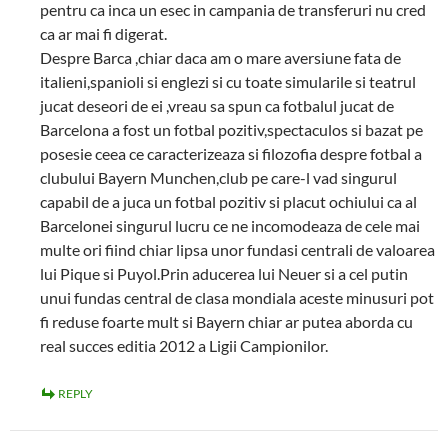
pentru ca inca un esec in campania de transferuri nu cred
ca ar mai fi digerat.
Despre Barca ,chiar daca am o mare aversiune fata de
italieni,spanioli si englezi si cu toate simularile si teatrul
jucat deseori de ei ,vreau sa spun ca fotbalul jucat de
Barcelona a fost un fotbal pozitiv,spectaculos si bazat pe
posesie ceea ce caracterizeaza si filozofia despre fotbal a
clubului Bayern Munchen,club pe care-l vad singurul
capabil de a juca un fotbal pozitiv si placut ochiului ca al
Barcelonei singurul lucru ce ne incomodeaza de cele mai
multe ori fiind chiar lipsa unor fundasi centrali de valoarea
lui Pique si Puyol.Prin aducerea lui Neuer si a cel putin
unui fundas central de clasa mondiala aceste minusuri pot
fi reduse foarte mult si Bayern chiar ar putea aborda cu
real succes editia 2012 a Ligii Campionilor.
REPLY