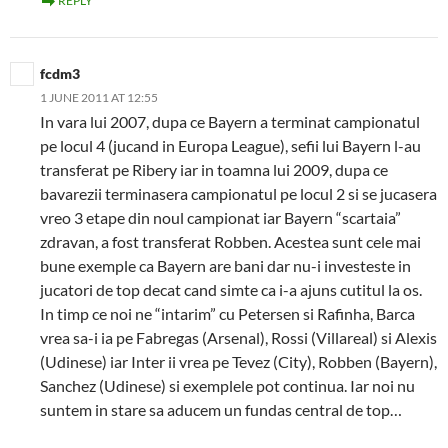
REPLY
fcdm3
1 JUNE 2011 AT 12:55
In vara lui 2007, dupa ce Bayern a terminat campionatul
pe locul 4 (jucand in Europa League), sefii lui Bayern l-au
transferat pe Ribery iar in toamna lui 2009, dupa ce
bavarezii terminasera campionatul pe locul 2 si se jucasera
vreo 3 etape din noul campionat iar Bayern “scartaia”
zdravan, a fost transferat Robben. Acestea sunt cele mai
bune exemple ca Bayern are bani dar nu-i investeste in
jucatori de top decat cand simte ca i-a ajuns cutitul la os.
In timp ce noi ne “intarim” cu Petersen si Rafinha, Barca
vrea sa-i ia pe Fabregas (Arsenal), Rossi (Villareal) si Alexis
(Udinese) iar Inter ii vrea pe Tevez (City), Robben (Bayern),
Sanchez (Udinese) si exemplele pot continua. Iar noi nu
suntem in stare sa aducem un fundas central de top…