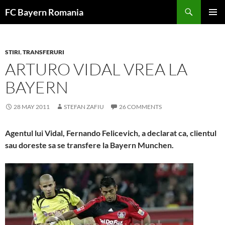
Skip
FC Bayern Romania
to
PRIMAR
content
MENU
STIRI
,
TRANSFERURI
ARTURO VIDAL VREA LA
BAYERN
28 MAY 2011
STEFAN ZAFIU
26 COMMENTS
Agentul lui Vidal, Fernando Felicevich, a declarat ca, clientul
sau doreste sa se transfere la Bayern Munchen.