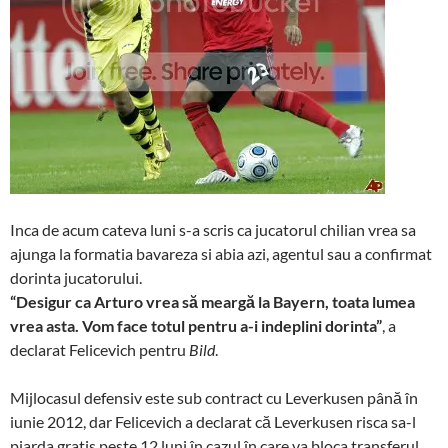
Inca de acum cateva luni s-a scris ca jucatorul chilian vrea sa
ajunga la formatia bavareza si abia azi, agentul sau a confirmat
dorinta jucatorului.
“Desigur ca Arturo vrea să meargă la Bayern, toata lumea
vrea asta. Vom face totul pentru a-i indeplini dorinta”
, a
declarat Felicevich pentru
Bild
.
Mijlocasul defensiv este sub contract cu Leverkusen până în
iunie 2012, dar Felicevich a declarat că Leverkusen risca sa-l
piarda gratis peste 12 luni în cazul în care va bloca transferul