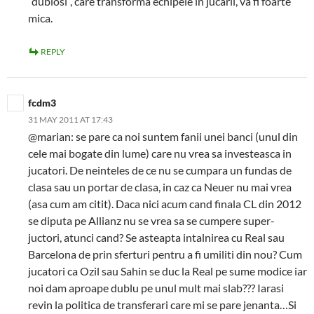
“dubiosi”, care transforma echipele in jucarii, va fi foarte
mica.
REPLY
fcdm3
31 MAY 2011 AT 17:43
@marian: se pare ca noi suntem fanii unei banci (unul din
cele mai bogate din lume) care nu vrea sa investeasca in
jucatori. De neinteles de ce nu se cumpara un fundas de
clasa sau un portar de clasa, in caz ca Neuer nu mai vrea
(asa cum am citit). Daca nici acum cand finala CL din 2012
se diputa pe Allianz nu se vrea sa se cumpere super-
juctori, atunci cand? Se asteapta intalnirea cu Real sau
Barcelona de prin sferturi pentru a fi umiliti din nou? Cum
jucatori ca Ozil sau Sahin se duc la Real pe sume modice iar
noi dam aproape dublu pe unul mult mai slab??? Iarasi
revin la politica de transferari care mi se pare jenanta…Si