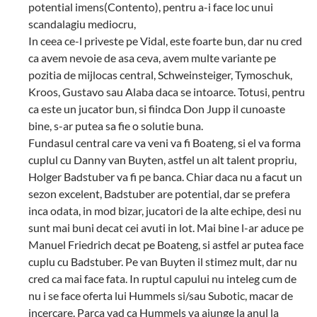
potential imens(Contento), pentru a-i face loc unui
scandalagiu mediocru,
In ceea ce-l priveste pe Vidal, este foarte bun, dar nu cred
ca avem nevoie de asa ceva, avem multe variante pe
pozitia de mijlocas central, Schweinsteiger, Tymoschuk,
Kroos, Gustavo sau Alaba daca se intoarce. Totusi, pentru
ca este un jucator bun, si fiindca Don Jupp il cunoaste
bine, s-ar putea sa fie o solutie buna.
Fundasul central care va veni va fi Boateng, si el va forma
cuplul cu Danny van Buyten, astfel un alt talent propriu,
Holger Badstuber va fi pe banca. Chiar daca nu a facut un
sezon excelent, Badstuber are potential, dar se prefera
inca odata, in mod bizar, jucatori de la alte echipe, desi nu
sunt mai buni decat cei avuti in lot. Mai bine l-ar aduce pe
Manuel Friedrich decat pe Boateng, si astfel ar putea face
cuplu cu Badstuber. Pe van Buyten il stimez mult, dar nu
cred ca mai face fata. In ruptul capului nu inteleg cum de
nu i se face oferta lui Hummels si/sau Subotic, macar de
incercare. Parca vad ca Hummels va ajunge la anul la