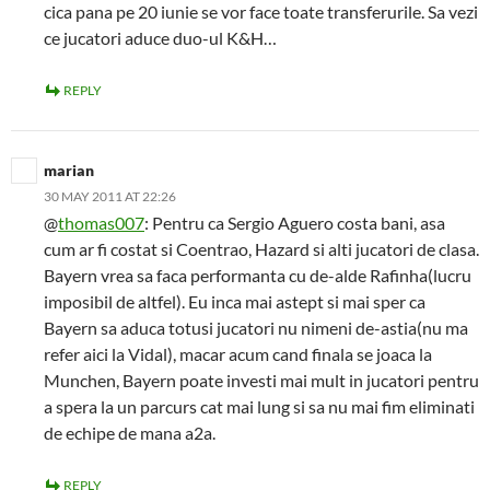
cica pana pe 20 iunie se vor face toate transferurile. Sa vezi
ce jucatori aduce duo-ul K&H…
REPLY
marian
30 MAY 2011 AT 22:26
@
thomas007
: Pentru ca Sergio Aguero costa bani, asa
cum ar fi costat si Coentrao, Hazard si alti jucatori de clasa.
Bayern vrea sa faca performanta cu de-alde Rafinha(lucru
imposibil de altfel). Eu inca mai astept si mai sper ca
Bayern sa aduca totusi jucatori nu nimeni de-astia(nu ma
refer aici la Vidal), macar acum cand finala se joaca la
Munchen, Bayern poate investi mai mult in jucatori pentru
a spera la un parcurs cat mai lung si sa nu mai fim eliminati
de echipe de mana a2a.
REPLY