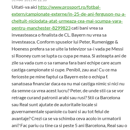
Uitati-va aici
http://www.prosport.ro/fotbal-
extern/campionate-externe/in-25-de-ani-ferguson-nu-a-
cheltuit-niciodata-atat-urmeaza-cea-mai-scumpa-vara-
pentru-manchester-8299823
cati bani vrea sa
inveasteasca o finalista de CL. Bayern nu vrea sa
investeasca. Conform spuselor lui Peter, Rumenigge &
Hoeness prefera sa se uite la televizor sa-i vada pe Messi
si Rooney cum se lupta cu cupa pe masa. Si asteapta ani de
zile sa vada cum o sa ramana fara bani echipe care acum
castiga campionate si cupe. Penibil, zau asa! Cu ce ma
fericeste pe mine faptul ca Bayern este o echipa f.
sanatoasa financiar daca ea nu mai castiga nimic si nici nu
da semne ca vrea acest lucru? Peter, de unde stii ca se vor
retrage curand patronii arabi sau rusi? Stii ca Barcelona
sau Real sunt ajutate de autoritaile locale si
guvernamentale spaniole cu bani si au tot felul de
avantaje? Crezi ca se va schimba ceva acolo in urmatorii
ani? Fac pariu cu tine ca si peste 5 ani Barcelona, Real sau o