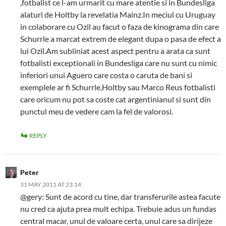
,fotbalist ce l-am urmarit cu mare atentie si in Bundesliga
alaturi de Holtby la revelatia Mainz.In meciul cu Uruguay
in colaborare cu Ozil au facut o faza de kinograma din care
Schurrle a marcat extrem de elegant dupa o pasa de efect a
lui Ozil.Am subliniat acest aspect pentru a arata ca sunt
fotbalisti exceptionali in Bundesliga care nu sunt cu nimic
inferiori unui Aguero care costa o caruta de bani si
exemplele ar fi Schurrle,Holtby sau Marco Reus fotbalisti
care oricum nu pot sa coste cat argentinianul si sunt din
punctul meu de vedere cam la fel de valorosi.
REPLY
Peter
31 MAY 2011 AT 23:14
@gery: Sunt de acord cu tine, dar transferurile astea facute
nu cred ca ajuta prea mult echipa. Trebuie adus un fundas
central macar, unul de valoare certa, unul care sa dirijeze