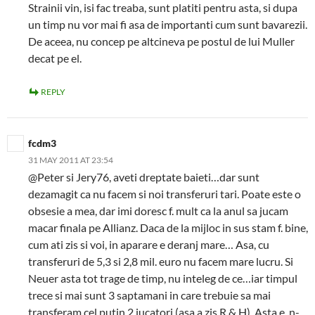
Strainii vin, isi fac treaba, sunt platiti pentru asta, si dupa
un timp nu vor mai fi asa de importanti cum sunt bavarezii.
De aceea, nu concep pe altcineva pe postul de lui Muller
decat pe el.
REPLY
fcdm3
31 MAY 2011 AT 23:54
@Peter si Jery76, aveti dreptate baieti…dar sunt
dezamagit ca nu facem si noi transferuri tari. Poate este o
obsesie a mea, dar imi doresc f. mult ca la anul sa jucam
macar finala pe Allianz. Daca de la mijloc in sus stam f. bine,
cum ati zis si voi, in aparare e deranj mare… Asa, cu
transferuri de 5,3 si 2,8 mil. euro nu facem mare lucru. Si
Neuer asta tot trage de timp, nu inteleg de ce…iar timpul
trece si mai sunt 3 saptamani in care trebuie sa mai
transferam cel putin 2 jucatori (asa a zis R & H). Asta e, n-