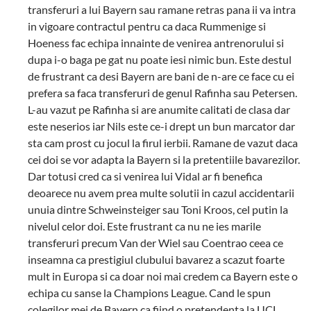
transferuri a lui Bayern sau ramane retras pana ii va intra
in vigoare contractul pentru ca daca Rummenige si
Hoeness fac echipa innainte de venirea antrenorului si
dupa i-o baga pe gat nu poate iesi nimic bun. Este destul
de frustrant ca desi Bayern are bani de n-are ce face cu ei
prefera sa faca transferuri de genul Rafinha sau Petersen.
L-au vazut pe Rafinha si are anumite calitati de clasa dar
este neserios iar Nils este ce-i drept un bun marcator dar
sta cam prost cu jocul la firul ierbii. Ramane de vazut daca
cei doi se vor adapta la Bayern si la pretentiile bavarezilor.
Dar totusi cred ca si venirea lui Vidal ar fi benefica
deoarece nu avem prea multe solutii in cazul accidentarii
unuia dintre Schweinsteiger sau Toni Kroos, cel putin la
nivelul celor doi. Este frustrant ca nu ne ies marile
transferuri precum Van der Wiel sau Coentrao ceea ce
inseamna ca prestigiul clubului bavarez a scazut foarte
mult in Europa si ca doar noi mai credem ca Bayern este o
echipa cu sanse la Champions League. Cand le spun
colegilor mei de Bayern ca fiind o pretendenta la UCL