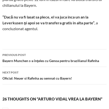
chilianului la Bayern.
“Dacă nu va fi lasat sa plece, el va juca inca un an la
Leverkusen şi apoi se va transfera gratis in alta parte”
, a
concluzionat agentul.
Post
PREVIOUS POST
navigation
Bayern Munchen s-a înţeles cu Genoa pentru brazilianul Rafinha
NEXT POST
Oficial: Neuer si Rafinha au semnat cu Bayern!
26 THOUGHTS ON “ARTURO VIDAL VREA LA BAYERN”