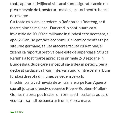
toata apararea. Mijlocul si atacul sunt asigurate, acolo nu
prea e nevoie de transferuri, maxim jucatori pentru banca
de rezerve.
Cu toate ca n-am incredere in Rafinha sau Boateng, ar fi
foarte bine sa ma insel. Dar cred in continuare ca o
investitie de 20-30 de milioane in fundasi este necesara, si
apoi 2-3 ani se pot face economii. Cei care comenteaza pe
siteurile germane, saluta afacerea facuta cu Rafinha, ei
zicand ca raportul pret-valoare este de superclasa. Stiu ca
Rafinha a fost foarte apreciat in primele 2-3 sezoane in
Bundesliga, dupa care a inceput sa-si dea in petec.Elber a
declarat ca daca va fi cuminte, va fi unul dintre cei mai buni
fundasi dreapta din lume. Sa vedem ce va fi.
In schimb, nu vad nevoia de a-l transfera pe Kun Aguero
sau alt jucator ofensiv, deoarece Ribery-Robben-Muller-
Gomez nu prea pot fi scosi din prima echipa, iar sa aduci o
vedeta si sa-l tii pe banca ar fi un lux prea mare.
REPLY