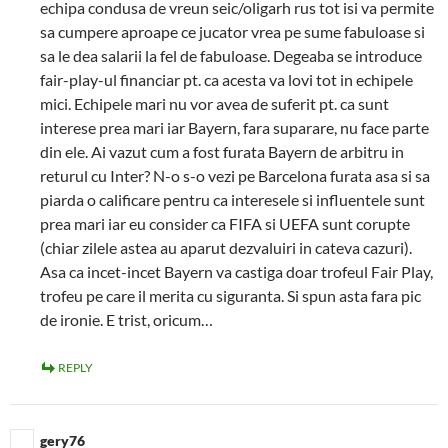
echipa condusa de vreun seic/oligarh rus tot isi va permite
sa cumpere aproape ce jucator vrea pe sume fabuloase si
sa le dea salarii la fel de fabuloase. Degeaba se introduce
fair-play-ul financiar pt. ca acesta va lovi tot in echipele
mici. Echipele mari nu vor avea de suferit pt. ca sunt
interese prea mari iar Bayern, fara suparare, nu face parte
din ele. Ai vazut cum a fost furata Bayern de arbitru in
returul cu Inter? N-o s-o vezi pe Barcelona furata asa si sa
piarda o calificare pentru ca interesele si influentele sunt
prea mari iar eu consider ca FIFA si UEFA sunt corupte
(chiar zilele astea au aparut dezvaluiri in cateva cazuri).
Asa ca incet-incet Bayern va castiga doar trofeul Fair Play,
trofeu pe care il merita cu siguranta. Si spun asta fara pic
de ironie. E trist, oricum…
REPLY
gery76