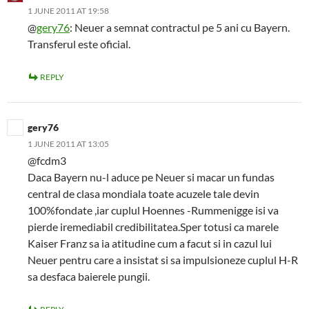
1 JUNE 2011 AT 19:58
@
gery76
: Neuer a semnat contractul pe 5 ani cu Bayern.
Transferul este oficial.
REPLY
gery76
1 JUNE 2011 AT 13:05
@fcdm3
Daca Bayern nu-l aduce pe Neuer si macar un fundas
central de clasa mondiala toate acuzele tale devin
100%fondate ,iar cuplul Hoennes -Rummenigge isi va
pierde iremediabil credibilitatea.Sper totusi ca marele
Kaiser Franz sa ia atitudine cum a facut si in cazul lui
Neuer pentru care a insistat si sa impulsioneze cuplul H-R
sa desfaca baierele pungii.