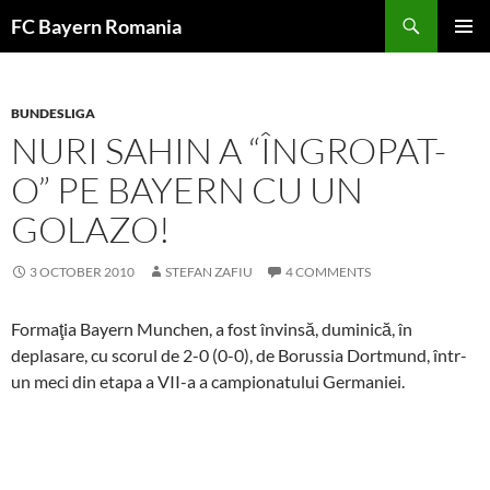
Skip
FC Bayern Romania
to
PRIMAR
content
MENU
BUNDESLIGA
NURI SAHIN A “ÎNGROPAT-
O” PE BAYERN CU UN
GOLAZO!
3 OCTOBER 2010
STEFAN ZAFIU
4 COMMENTS
Formaţia Bayern Munchen, a fost învinsă, duminică, în
deplasare, cu scorul de 2-0 (0-0), de Borussia Dortmund, într-
un meci din etapa a VII-a a campionatului Germaniei.