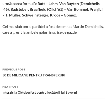
următoarea formulă:
Bu
tt – Lahm, Van Buyten (Demichelis
’46), Badstuber, Braafheid (Olici ’61) – Van Bommel, Pranjici
– T. Muller, Schweinsteiger, Kroos – Gomez.
Cel mai slab om al partidei a fost desemnat Martin Demichelis,
care a gresit la ambele goluri inscrise de gazde.
Post
PREVIOUS POST
navigation
30 DE MILIOANE PENTRU TRANSFERURI
NEXT POST
Interzis la Oktoberfest pentru jucătorii lui Bayern!