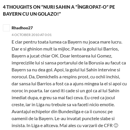
4 THOUGHTS ON “NURI SAHIN A “ÎNGROPAT-O” PE
BAYERN CU UN GOLAZO!”
Rhadhoo27
4 OCTOBER 2010 AT 0:01
E clar pentru toata lumea ca Bayern nu joaca mare lucru.
Dar e si ghinion mult la mijloc. Pana la golul lui Barrios,
Bayern a jucat chiar OK. Doar lentoarea lui Gomez,
impreciziile lui si sansa portarului de la Borusia au facut ca
Bayern sa nu dea gol. Apoi, la golul lui Sahin intervine si
norocul. Da, Demichelis a respins prost, cu ochii inchisi,
dar sansa lui Barrios a fost ca a ajuns mingea la el si apoi cu
noroc in poarta. Iar cand iti cade si un gol ca al lui Sahin
imediat dupa, e greu sa mai faci ceva. Eu cred ca jocul
creste, iar in Liga nu trebuie sa va faceti nicio emotie.
Avantajul echipelor din Bundesliga e ca ii cunosc pe
oamenii de la Bayern. Le-au invatat punctele slabe si
insista. In Liga e altceva. Mai ales cu varzarii de CFR 🙂