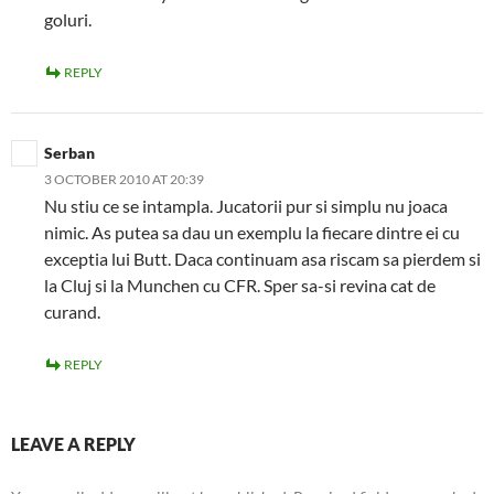
goluri.
REPLY
Serban
3 OCTOBER 2010 AT 20:39
Nu stiu ce se intampla. Jucatorii pur si simplu nu joaca
nimic. As putea sa dau un exemplu la fiecare dintre ei cu
exceptia lui Butt. Daca continuam asa riscam sa pierdem si
la Cluj si la Munchen cu CFR. Sper sa-si revina cat de
curand.
REPLY
LEAVE A REPLY