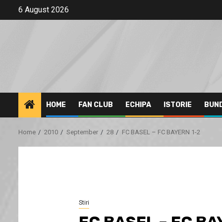
Skip
6 August 2026
to
content
HOME
FAN CLUB
ECHIPA
ISTORIE
BUN
Home
2010
September
28
FC BASEL – FC BAYERN 1-2
Stiri