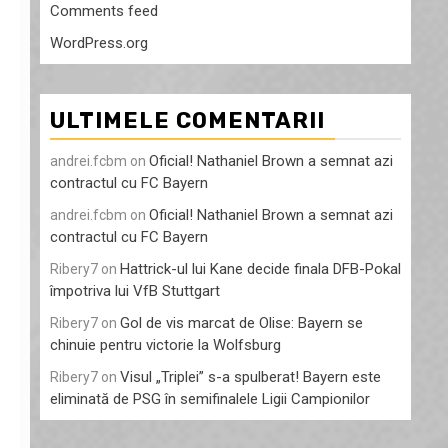
Comments feed
WordPress.org
ULTIMELE COMENTARII
Oficial! Nathaniel Brown a semnat azi
andrei.fcbm
on
contractul cu FC Bayern
Oficial! Nathaniel Brown a semnat azi
andrei.fcbm
on
contractul cu FC Bayern
Hattrick-ul lui Kane decide finala DFB-Pokal
Ribery7
on
împotriva lui VfB Stuttgart
Gol de vis marcat de Olise: Bayern se
Ribery7
on
chinuie pentru victorie la Wolfsburg
Visul „Triplei” s-a spulberat! Bayern este
Ribery7
on
eliminată de PSG în semifinalele Ligii Campionilor