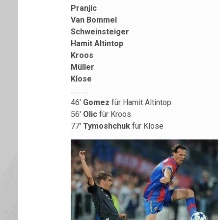
Pranjic
Van Bommel
Schweinsteiger
Hamit Altintop
Kroos
Müller
Klose
………..
46′
Gomez
für Hamit Altintop
56′
Olic
für Kroos
77′
Tymoshchuk
für Klose