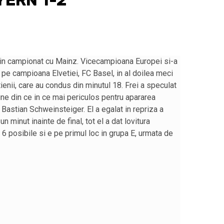
YERN 1-2
din campionat cu Mainz. Vicecampioana Europei si-a
 pe campioana Elvetiei, FC Basel, in al doilea meci
tienii, care au condus din minutul 18. Frei a speculat
ine din ce in ce mai periculos pentru apararea
 Bastian Schweinsteiger. El a egalat in repriza a
n minut inainte de final, tot el a dat lovitura
 6 posibile si e pe primul loc in grupa E, urmata de