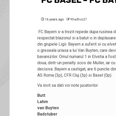
FC BASEL – FC BA
16 years ago
Rhadhoo27
FC Bayern s-a trezit repede dupa rusinea 
respectat blazonul si a batut-o in deplasare
din grupele Ligii. Bayern a suferit si cu elve
o greseala uriasa a lui Van Buyten, care dev
bavarezilor. Omul numarul 1 in Elvetia a fost
doua, dintr-un penalty scos de Muller, iar cu u
decisiva. Bayern a castigat, are 6 puncte din
AS Roma (3p), CFR Cluj (3p) si Basel (0p).
Va invit sa dati voi note jucatorilor.
Butt
Lahm
van Buyten
Badstuber