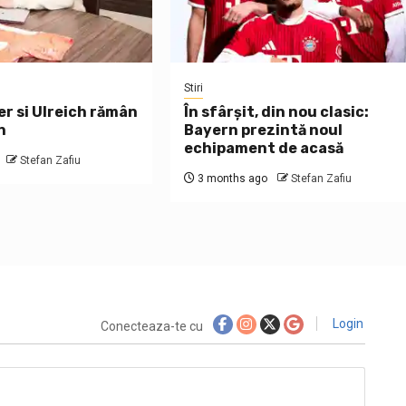
Stiri
er si Ulreich rămân
În sfârșit, din nou clasic:
n
Bayern prezintă noul
echipament de acasă
Stefan Zafiu
3 months ago
Stefan Zafiu
Login
Conecteaza-te cu