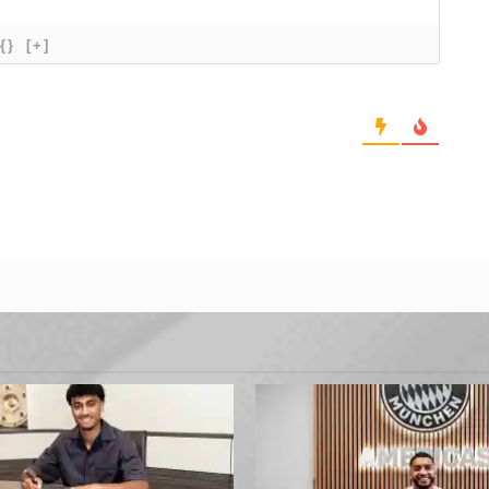
{}
[+]