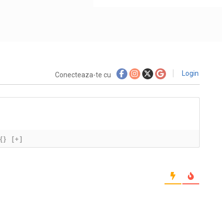
Login
Conecteaza-te cu
{}
[+]