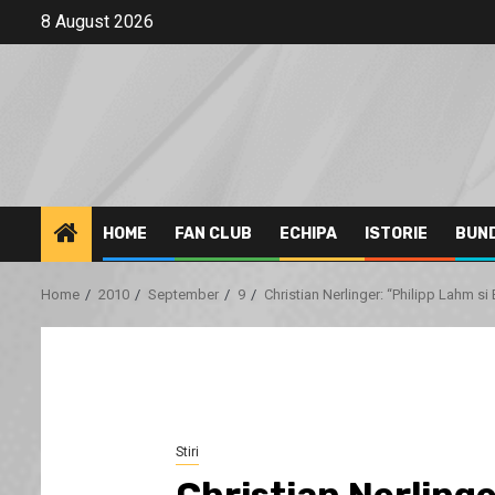
Skip
8 August 2026
to
content
HOME
FAN CLUB
ECHIPA
ISTORIE
BUN
Home
2010
September
9
Christian Nerlinger: “Philipp Lahm s
Stiri