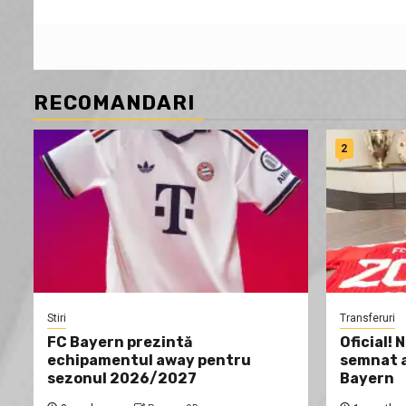
RECOMANDARI
2
Stiri
Transferuri
FC Bayern prezintă
Oficial! 
echipamentul away pentru
semnat a
sezonul 2026/2027
Bayern