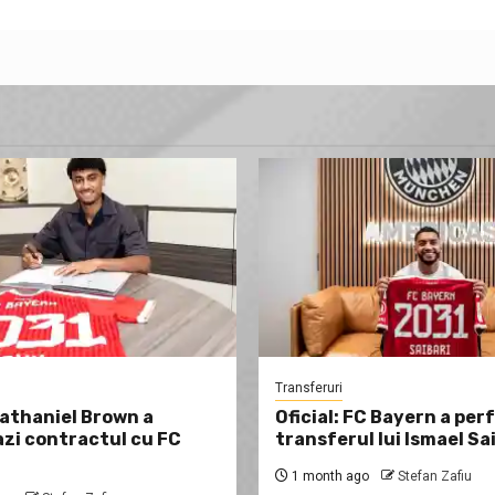
Transferuri
Nathaniel Brown a
Oficial: FC Bayern a per
zi contractul cu FC
transferul lui Ismael Sa
1 month ago
Stefan Zafiu