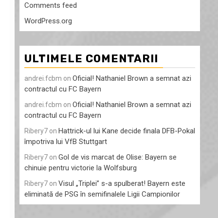
Comments feed
WordPress.org
ULTIMELE COMENTARII
Oficial! Nathaniel Brown a semnat azi
andrei.fcbm
on
contractul cu FC Bayern
Oficial! Nathaniel Brown a semnat azi
andrei.fcbm
on
contractul cu FC Bayern
Hattrick-ul lui Kane decide finala DFB-Pokal
Ribery7
on
împotriva lui VfB Stuttgart
Gol de vis marcat de Olise: Bayern se
Ribery7
on
chinuie pentru victorie la Wolfsburg
Visul „Triplei” s-a spulberat! Bayern este
Ribery7
on
eliminată de PSG în semifinalele Ligii Campionilor