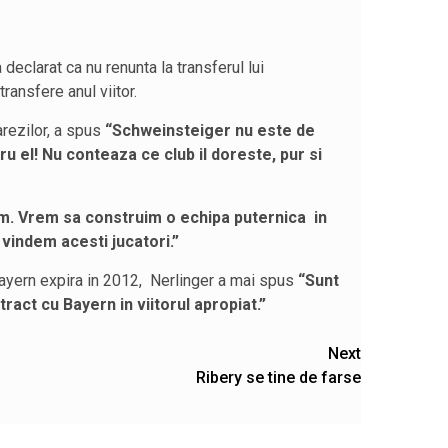
declarat ca nu renunta la transferul lui
ransfere anul viitor.
arezilor, a spus
“Schweinsteiger nu este de
u el! Nu conteaza ce club il doreste, pur si
Lahm. Vrem sa construim o echipa puternica in
 vindem acesti jucatori.”
 Bayern expira in 2012, Nerlinger a mai spus
“Sunt
act cu Bayern in viitorul apropiat.”
Next
Ribery se tine de farse