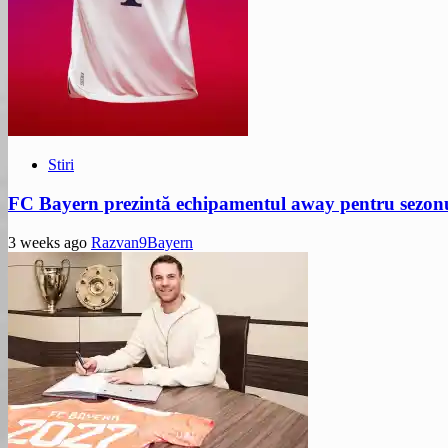
Stiri
FC Bayern prezintă echipamentul away pentru sezon
3 weeks ago
Razvan9Bayern