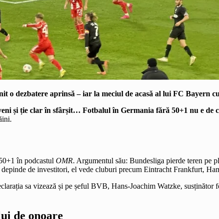
nit o dezbatere aprinsă – iar la meciul de acasă al lui FC Bayern cu
eveni și ție clar în sfârșit… Fotbalul în Germania fără 50+1 nu e de
ini.
i 50+1 în podcastul
OMR
. Argumentul său: Bundesliga pierde teren pe pl
 depinde de investitori, el vede cluburi precum Eintracht Frankfurt, Ha
 Declarația sa vizează și pe șeful BVB, Hans-Joachim Watzke, susținător
lui de onoare