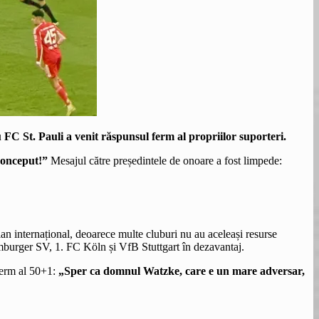
 FC St. Pauli a venit răspunsul ferm al propriilor suporteri.
 conceput!”
Mesajul către președintele de onoare a fost limpede:
an internațional, deoarece multe cluburi nu au aceleași resurse
mburger SV, 1. FC Köln și VfB Stuttgart în dezavantaj.
 ferm al 50+1:
„Sper ca domnul Watzke, care e un mare adversar,