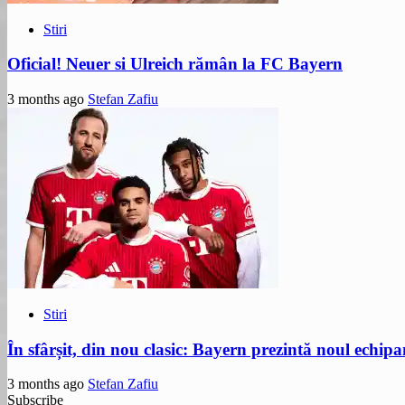
Stiri
Oficial! Neuer si Ulreich rămân la FC Bayern
3 months ago
Stefan Zafiu
Stiri
În sfârșit, din nou clasic: Bayern prezintă noul echip
3 months ago
Stefan Zafiu
Subscribe