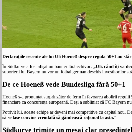
Declarațiile recente ale lui Uli Hoeneß despre regula 50+1 au stâr
În Südkurve a fost afișat un banner fără echivoc:
„Uli, când îți va d
suporterii lui Bayern nu vor un fotbal german deschis investitorilor stră
De ce Hoeneß vede Bundesliga fără 50+1
Hoeneß s-a pronunțat surprinzător de ferm în favoarea abolirii reguli
financiare ca concurența europeană. Deși a subliniat că FC Bayern nu
Potrivit lui, aceste echipe ar deveni mai competitive cu capital nou.
să se lase convins vreodată să gândească rațional la asta.”
Südkurve trimite un mesaj clar președinte