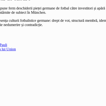
une ferm deschiderii pieței germane de fotbal către investitori și apără 
 stârnite de subiect în München.
sența culturii fotbalistice germane: drept de vot, structură membră, iden
e nedumerire și contradicție.
Pauli
a lui Union