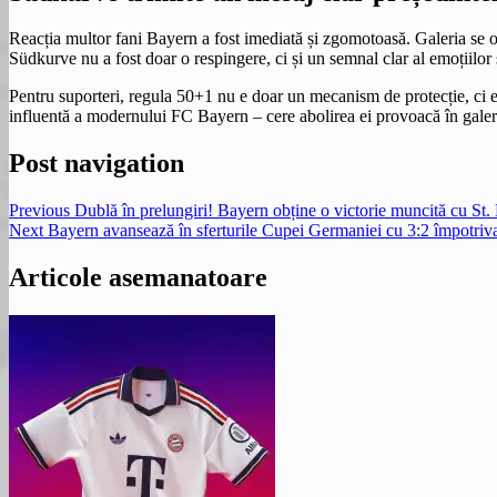
Reacția multor fani Bayern a fost imediată și zgomotoasă. Galeria se op
Südkurve nu a fost doar o respingere, ci și un semnal clar al emoțiilor
Pentru suporteri, regula 50+1 nu e doar un mecanism de protecție, ci e
influentă a modernului FC Bayern – cere abolirea ei provoacă în galeri
Post navigation
Previous
Dublă în prelungiri! Bayern obține o victorie muncită cu St. 
Next
Bayern avansează în sferturile Cupei Germaniei cu 3:2 împotriv
Articole asemanatoare