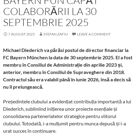
BAYERN PUN CAPĂT
COLABORĂRII LA 30
SEPTEMBRIE 2025
7 AUGUST 2025
STEFAN ZAFIU
LEAVE A COMMENT
Michael Diederich va părăsi postul de director financiar la
FC Bayern München la data de 30 septembrie 2025. El a fost
membru în Consiliul de Administrație din aprilie 2023 și,
anterior, membru în Consiliul de Supraveghere din 2018.
Contractul său era valabil până în iunie 2026, însă a decis să
nu îl prelungească.
Președintele clubului a evidențiat contribuția importantă a lui
Diederich, subliniind inițierea unor proiecte esențiale și
consolidarea parteneriatelor strategice pentru viitorul
clubului. Totodată, i-a mulțumit pentru munca depusă și i-a
urat succes în continuare.