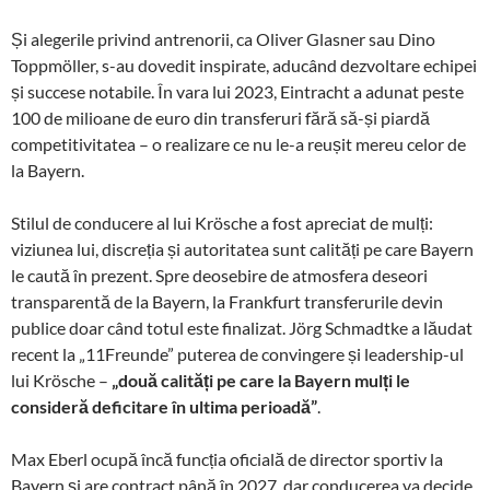
Și alegerile privind antrenorii, ca Oliver Glasner sau Dino
Toppmöller, s-au dovedit inspirate, aducând dezvoltare echipei
și succese notabile. În vara lui 2023, Eintracht a adunat peste
100 de milioane de euro din transferuri fără să-și piardă
competitivitatea – o realizare ce nu le-a reușit mereu celor de
la Bayern.
Stilul de conducere al lui Krösche a fost apreciat de mulți:
viziunea lui, discreția și autoritatea sunt calități pe care Bayern
le caută în prezent. Spre deosebire de atmosfera deseori
transparentă de la Bayern, la Frankfurt transferurile devin
publice doar când totul este finalizat. Jörg Schmadtke a lăudat
recent la „11Freunde” puterea de convingere și leadership-ul
lui Krösche –
„două calități pe care la Bayern mulți le
consideră deficitare în ultima perioadă”
.
Max Eberl ocupă încă funcția oficială de director sportiv la
Bayern și are contract până în 2027, dar conducerea va decide