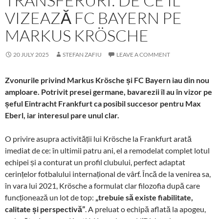
TRANSFERURI: DE CE ÎL
VIZEAZĂ FC BAYERN PE
MARKUS KRÖSCHE
20 JULY 2025
STEFAN ZAFIU
LEAVE A COMMENT
Zvonurile privind Markus Krösche și FC Bayern iau din nou
amploare. Potrivit presei germane, bavarezii îl au în vizor pe
șeful Eintracht Frankfurt ca posibil succesor pentru Max
Eberl, iar interesul pare unul clar.
O privire asupra activității lui Krösche la Frankfurt arată
imediat de ce: în ultimii patru ani, el a remodelat complet lotul
echipei și a conturat un profil clubului, perfect adaptat
cerințelor fotbalului internațional de vârf. Încă de la venirea sa,
în vara lui 2021, Krösche a formulat clar filozofia după care
funcționează un lot de top:
„trebuie să existe fiabilitate,
calitate și perspectivă”
. A preluat o echipă aflată la apogeu,