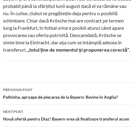
probabil până la sfârșitul lunii august dacă el va rămâne sau
nu. În culise, clubul se pregătește deja pentru o posibilă
schimbare. Chiar dacă Krösche mai are contract pe termen
lung la Frankfurt, în fotbal orice e posibil atunci când apare
provocarea sau oferta potrivită. Deocamdată, Krösche se
simte bine la Eintracht, dar așa cum se întâmplă adesea în
transferuri,
„totul ține de momentul și propunerea corectă”
.
Post
PREVIOUS POST
navigation
Palhinha, aproape de plecarea de la Bayern: Revine în Anglia?
NEXT POST
Nouă ofertă pentru Díaz! Bayern vrea să finalizeze transferul acum