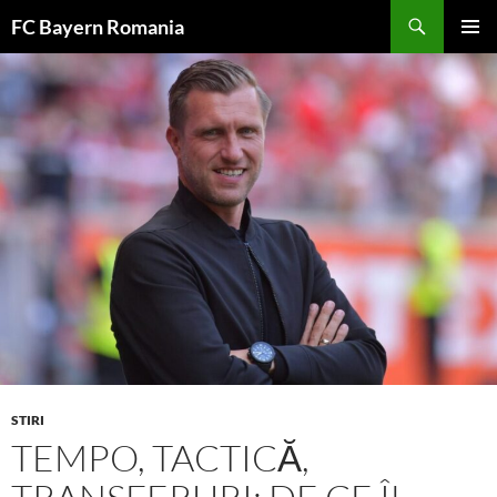
Skip
FC Bayern Romania
to
PRIMAR
content
MENU
STIRI
TEMPO, TACTICĂ,