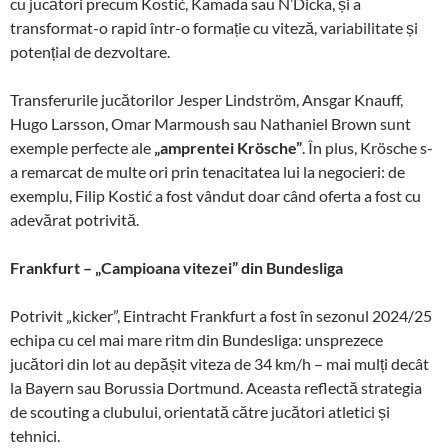
cu jucători precum Kostić, Kamada sau N’Dicka, și a
transformat-o rapid într-o formație cu viteză, variabilitate și
potențial de dezvoltare.
Transferurile jucătorilor Jesper Lindström, Ansgar Knauff,
Hugo Larsson, Omar Marmoush sau Nathaniel Brown sunt
exemple perfecte ale
„amprentei Krösche”
. În plus, Krösche s-
a remarcat de multe ori prin tenacitatea lui la negocieri: de
exemplu, Filip Kostić a fost vândut doar când oferta a fost cu
adevărat potrivită.
Frankfurt – „Campioana vitezei” din Bundesliga
Potrivit „kicker”, Eintracht Frankfurt a fost în sezonul 2024/25
echipa cu cel mai mare ritm din Bundesliga: unsprezece
jucători din lot au depășit viteza de 34 km/h – mai mulți decât
la Bayern sau Borussia Dortmund. Aceasta reflectă strategia
de scouting a clubului, orientată către jucători atletici și
tehnici.