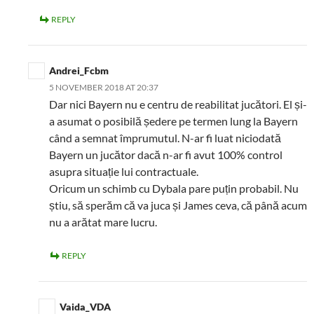
REPLY
Andrei_Fcbm
5 NOVEMBER 2018 AT 20:37
Dar nici Bayern nu e centru de reabilitat jucători. El și-
a asumat o posibilă ședere pe termen lung la Bayern
când a semnat împrumutul. N-ar fi luat niciodată
Bayern un jucător dacă n-ar fi avut 100% control
asupra situație lui contractuale.
Oricum un schimb cu Dybala pare puțin probabil. Nu
știu, să sperăm că va juca și James ceva, că până acum
nu a arătat mare lucru.
REPLY
Vaida_VDA