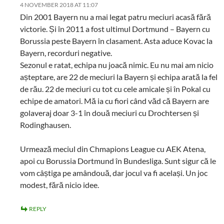
4 NOVEMBER 2018 AT 11:07
Din 2001 Bayern nu a mai legat patru meciuri acasă fără
victorie. Și în 2011 a fost ultimul Dortmund – Bayern cu
Borussia peste Bayern în clasament. Asta aduce Kovac la
Bayern, recorduri negative.
Sezonul e ratat, echipa nu joacă nimic. Eu nu mai am nicio
așteptare, are 22 de meciuri la Bayern și echipa arată la fel
de rău. 22 de meciuri cu tot cu cele amicale și în Pokal cu
echipe de amatori. Mă ia cu fiori când văd că Bayern are
golaveraj doar 3-1 în două meciuri cu Drochtersen și
Rodinghausen.
Urmează meciul din Chmapions League cu AEK Atena,
apoi cu Borussia Dortmund în Bundesliga. Sunt sigur că le
vom câștiga pe amândouă, dar jocul va fi același. Un joc
modest, fără nicio idee.
REPLY