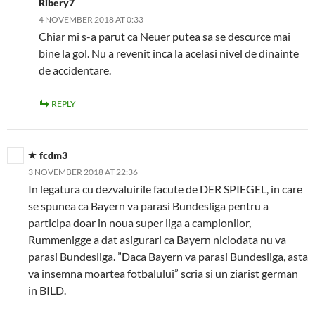
Ribery7
4 NOVEMBER 2018 AT 0:33
Chiar mi s-a parut ca Neuer putea sa se descurce mai
bine la gol. Nu a revenit inca la acelasi nivel de dinainte
de accidentare.
REPLY
fcdm3
3 NOVEMBER 2018 AT 22:36
In legatura cu dezvaluirile facute de DER SPIEGEL, in care
se spunea ca Bayern va parasi Bundesliga pentru a
participa doar in noua super liga a campionilor,
Rummenigge a dat asigurari ca Bayern niciodata nu va
parasi Bundesliga. ”Daca Bayern va parasi Bundesliga, asta
va insemna moartea fotbalului” scria si un ziarist german
in BILD.