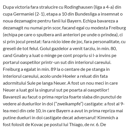
Dupa victoria fara stralucire cu Rodinghausen (liga a 4-a) din
cupa Germaniei (2-1), etapa a 10 din Bundesliga a insemnat o
noua dezamagire pentru fanii lui Bayern. Echipa bavareza a
dezamagit nu numai prin scor, facand egal cu modesta Freiburg
(echipa pe care o spulbera anii anteriori pe unde o prindea), ci
si prin jocul prestat: fara nicio idee de joc, fara personalitate, cu
greseli de tot felul. Golul gazdelor a venit tarziu, in min. 80,
cand Gnabry a luat o minge pe cont propriu si l-a invins pe
portarul oaspetilor printr-un sut din interiorul careului.
Freiburg a egalat in min. 89 la o centare de pe stanga in
interiorul careului, acolo unde Hoeler a reluat din fata
adormitului Sule pe langa Neuer. A fost un nou meci in care
Neuer a luat gol la singurul sut pe poarta al oaspetilor!
Bavarezii au facut o prima repriza foarte slaba din punctul de
vedere al duelurilor in doi (”zweikampfe”) castigate: a fost al 9-
lea meci din cele 10, in care Bayern a avut in prima repriza mai
putine dueluri in doi castigate decat adversarul! Kimmich a
fost folosit de Kovac pe postul lui Thiago, de nr. 6. De