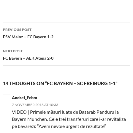
Post
PREVIOUS POST
navigation
FSV Mainz – FC Bayern 1-2
NEXT POST
FC Bayern – AEK Atena 2-0
14 THOUGHTS ON “FC BAYERN – SC FREIBURG 1-1”
Andrei_Fcbm
7 NOVEMBER 2018 AT 10:33
VIDEO | Primele măsuri luate de Basarab Panduru la
Bayern Munchen. Cele trei transferuri care i-ar revitaliza
pe bavarezi: “Avem nevoie urgent de rezultate”