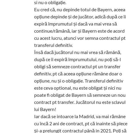
si nu o obligație.
Eu cred că, nu depinde totul de Bayern, aceea
opțiune depinde și de jucător, adică după ce îi
expiră împrumutul și dacă va mai vrea să
continue/rămână, iar și Bayern este de acord
cu acest lucru, atunci vor semna contractul pt
transferul definitiv.
Însă dacă jucătorul nu mai vrea să rămână,
după ce îi expiră împrumutului, nu poți să-l
obligi să semneze contractul pt un transfer
definitiv, pt că aceea opțiune rămâne doar o
opțiune, nu și o obligație. Transferul definitiv
este ceva optional, nu este obligat și nici nu
poate fi obligat de Bayern să semneze un nou
contract pt transfer. Jucătorul nu este sclavul
lui Bayern!
Iar dacă se intoarce la Madrid, va mai rămâne
cu încă 2 ani de contract, pt că inainte să plece
și-a prelungit contractul până in 2021. Poți să