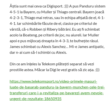
Ăștia sunt mai ceva ca Digisport. :))) A pus Panduru sistem
4-5-1 la Bayern, cu Muller și Thiago centrali. Bayern joacă
4-2-3-1, Thiago mai retras, sau în echipa afișată de el, 4-1-
4-1. Iar schimbările făcute de el, clasice pe criteriul de
vârstă, că-s Robben și Ribery bătrâni. Eu aș fi schimbat
acolo la Boateng, pe criterii de joc, nu aiureli. Iar Muller
apoi e pus mijlocaș dreapta în 4-3-3, te bufnește râsul.
James schimbat cu Alexis Sanchez… Mi-e James antipatic,
dar n-ai cum să-l schimbi cu Alexis.
Din ce am înțeles la Telekom plătești separat să vezi
prostiile astea. Măcar la Digi le vezi gratis să zic așa. :)))
https://www.telekomsport.ro/video-primele-masuri-
luate-de-basarab-panduru-la-bayern-munchen-cele-trei-
transferuri-care-i-a-revitaliza-pe-bavarezi-avem-nevoie-
urgent-de-rezultate-18650935