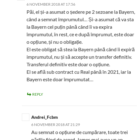
6 NOVEMBER 2018 AT 17:56
Păi, el și-a asumat o ședere pe 2 sezoane la Bayern,
când a semnat împrumutul… Și-a asumat că va sta
la Bayern cel puțin până când îi va expira
împrumutul, în rest, ce e după împrumut, este doar
o opțiune, și nu o obligație.
El este obligat să stea la Bayern până când îi expiră
imprumutul, nu și să accepte un transfer definitiv.
Transferul definitiv este doar o opțiune.
El se află sub contract cu Real până în 2021, iar la
Bayern este doar împrumutat…
REPLY
Andrei_Fcbm
6 NOVEMBER 2018 AT 21:29
Au semnat o opțiune de cumpărare, toate trei
părțile fiind de acord. James mai avea un an