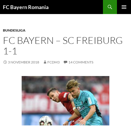
Skip
FC Bayern Romania
to
PRIMAR
content
MENU
BUNDESLIGA
FC BAYERN – SC FREIBURG
1-1
3 NOVEMBER 2018
FCDM3
14 COMMENTS