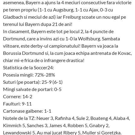
asemenea, Bayern a ajuns la 4 meciuri consecutive fara victorie
pe teren propriu (1-1 cu Augsburg, 1-1 cu Ajax, 0-3 cu
Gladbach si meciul de azi) iar Freiburg scoate un nou egal pe
terenul lui Bayern dupa 21 de ani!
In clasament, Bayern este tot pe locul 2, la 4 puncte de
Dortmund, care a invins azi cu 1-0 la Wolfsburg. Sambata
viitoare, este derby-ul campionatului! Bayern va joaca la
Borussia Dortmund si, la cum joaca echipa antrenata de Kovac,
chiar mi-e frica de o infrangere drastica!
Statistica de la Soccer24:
Posesia mingii: 72%-28%
Suturi (pe poarta): 25-9 (6-1)
Mingi salvate de portari: 0-5
Cornere: 14-2
Faulturi: 9-11
Cartonase galbene: 1-1
Notele de la TZ: Neuer 3, Rafinha 4, Sule 2, Boateng 4, Alaba 4,
Kimmich 5, Sanches 3, James 4, Robben 5, Gnabry 2,
Lewandowski 5. Au mai jucat Ribery 5, Muller si Goretzka.