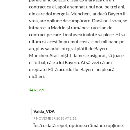
contract cu ei, apoi a semnat unul nou pe trei ani,
din care doi merge la Munchen, iar dacă Bayern îl
vrea, are opțiune de cumpărare. Dacă nu-l vrea, se
intoarce la Madrid și rămăne cu acel an de
contract pe care-l mai avea înainte să plece. Și să
uităm că acest împrumut costă cinci milioane pe
an, plus salariul integral plătit de Bayern
Munchen. Stai liniștit, James e asigurat, să joace
el fotbal, că e a lui Bayern. Ai să vezi că am
dreptate. Fără acordul lui Bayern nu pleacă
nicăieri.
REPLY
Vaida_VDA
7 NOVEMBER 2018 AT 1:11
Încă o dată repet, optiunea rămâne o opțiune,