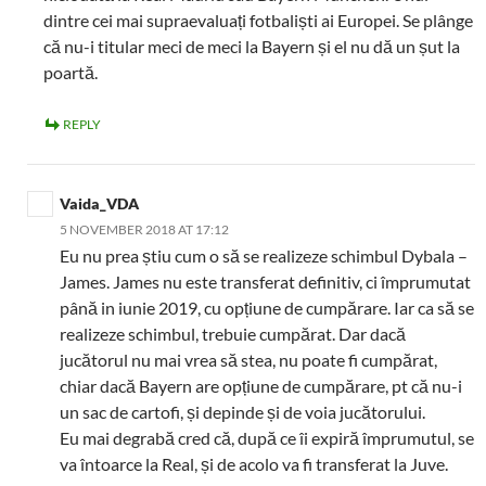
dintre cei mai supraevaluați fotbaliști ai Europei. Se plânge
că nu-i titular meci de meci la Bayern și el nu dă un șut la
poartă.
REPLY
Vaida_VDA
5 NOVEMBER 2018 AT 17:12
Eu nu prea știu cum o să se realizeze schimbul Dybala –
James. James nu este transferat definitiv, ci împrumutat
până in iunie 2019, cu opțiune de cumpărare. Iar ca să se
realizeze schimbul, trebuie cumpărat. Dar dacă
jucătorul nu mai vrea să stea, nu poate fi cumpărat,
chiar dacă Bayern are opțiune de cumpărare, pt că nu-i
un sac de cartofi, și depinde și de voia jucătorului.
Eu mai degrabă cred că, după ce îi expiră împrumutul, se
va întoarce la Real, și de acolo va fi transferat la Juve.