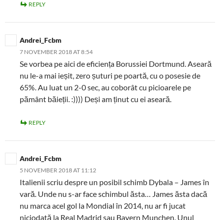
REPLY
Andrei_Fcbm
7 NOVEMBER 2018 AT 8:54
Se vorbea pe aici de eficiența Borussiei Dortmund. Aseară
nu le-a mai ieșit, zero șuturi pe poartă, cu o posesie de
65%. Au luat un 2-0 sec, au coborât cu picioarele pe
pământ băieții. :)))) Deși am ținut cu ei aseară.
REPLY
Andrei_Fcbm
5 NOVEMBER 2018 AT 11:12
Italienii scriu despre un posibil schimb Dybala – James în
vară. Unde nu s-ar face schimbul ăsta… James ăsta dacă
nu marca acel gol la Mondial în 2014, nu ar fi jucat
niciodată la Real Madrid sau Bayern Munchen. Unul