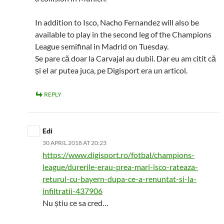
In addition to Isco, Nacho Fernandez will also be
available to play in the second leg of the Champions
League semifinal in Madrid on Tuesday.
Se pare că doar la Carvajal au dubii. Dar eu am citit că
și el ar putea juca, pe Digisport era un articol.
REPLY
Edi
30 APRIL 2018 AT 20:23
https://www.digisport.ro/fotbal/champions-
league/durerile-erau-prea-mari-isco-rateaza-
returul-cu-bayern-dupa-ce-a-renuntat-si-la-
infiltratii-437906
Nu știu ce sa cred…