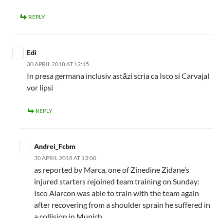
REPLY
Edi
30 APRIL 2018 AT 12:15
In presa germana inclusiv astăzi scria ca Isco si Carvajal
vor lipsi
REPLY
Andrei_Fcbm
30 APRIL 2018 AT 13:00
as reported by Marca, one of Zinedine Zidane’s
injured starters rejoined team training on Sunday:
Isco Alarcon was able to train with the team again
after recovering from a shoulder sprain he suffered in
a collision in Munich.