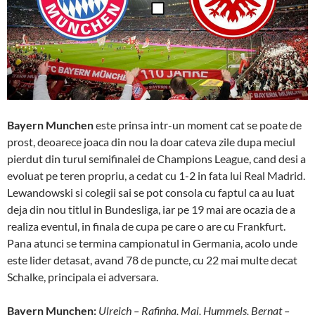
Bayern Munchen
este prinsa intr-un moment cat se poate de
prost, deoarece joaca din nou la doar cateva zile dupa meciul
pierdut din turul semifinalei de Champions League, cand desi a
evoluat pe teren propriu, a cedat cu 1-2 in fata lui Real Madrid.
Lewandowski si colegii sai se pot consola cu faptul ca au luat
deja din nou titlul in Bundesliga, iar pe 19 mai are ocazia de a
realiza eventul, in finala de cupa pe care o are cu Frankfurt.
Pana atunci se termina campionatul in Germania, acolo unde
este lider detasat, avand 78 de puncte, cu 22 mai multe decat
Schalke, principala ei adversara.
Bayern Munchen:
Ulreich – Rafinha, Mai, Hummels, Bernat –