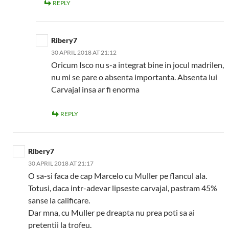
REPLY
Ribery7
30 APRIL 2018 AT 21:12
Oricum Isco nu s-a integrat bine in jocul madrilen,
nu mi se pare o absenta importanta. Absenta lui
Carvajal insa ar fi enorma
REPLY
Ribery7
30 APRIL 2018 AT 21:17
O sa-si faca de cap Marcelo cu Muller pe flancul ala.
Totusi, daca intr-adevar lipseste carvajal, pastram 45%
sanse la calificare.
Dar mna, cu Muller pe dreapta nu prea poti sa ai
pretentii la trofeu.