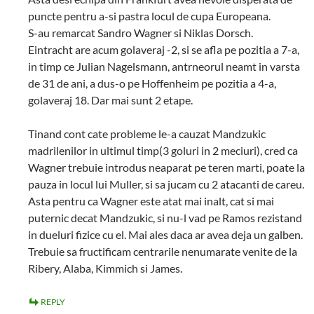
puncte pentru a-si pastra locul de cupa Europeana.
S-au remarcat Sandro Wagner si Niklas Dorsch.
Eintracht are acum golaveraj -2, si se afla pe pozitia a 7-a,
in timp ce Julian Nagelsmann, antrneorul neamt in varsta
de 31 de ani, a dus-o pe Hoffenheim pe pozitia a 4-a,
golaveraj 18. Dar mai sunt 2 etape.
Tinand cont cate probleme le-a cauzat Mandzukic
madrilenilor in ultimul timp(3 goluri in 2 meciuri), cred ca
Wagner trebuie introdus neaparat pe teren marti, poate la
pauza in locul lui Muller, si sa jucam cu 2 atacanti de careu.
Asta pentru ca Wagner este atat mai inalt, cat si mai
puternic decat Mandzukic, si nu-l vad pe Ramos rezistand
in dueluri fizice cu el. Mai ales daca ar avea deja un galben.
Trebuie sa fructificam centrarile nenumarate venite de la
Ribery, Alaba, Kimmich si James.
REPLY