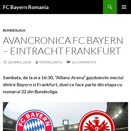
Skip
FC Bayern Romania
to
PRIMAR
content
MENU
BUNDESLIGA
AVANCRONICA FC BAYERN
– EINTRACHT FRANKFURT
28 APRIL 2018
STEFAN ZAFIU
16 COMMENTS
Sambata, de la ora 16:30, “Allianz Arena” gazduieste meciul
dintre Bayern si Frankfurt, duel ce face parte din etapa cu
numarul 32 din Bundesliga.