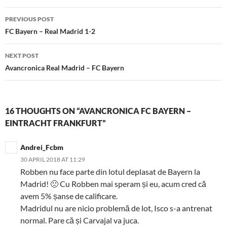
Post
PREVIOUS POST
navigation
FC Bayern – Real Madrid 1-2
NEXT POST
Avancronica Real Madrid – FC Bayern
16 THOUGHTS ON “AVANCRONICA FC BAYERN –
EINTRACHT FRANKFURT”
Andrei_Fcbm
30 APRIL 2018 AT 11:29
Robben nu face parte din lotul deplasat de Bayern la
Madrid! 🙁 Cu Robben mai speram și eu, acum cred că
avem 5% șanse de calificare.
Madridul nu are nicio problemă de lot, Isco s-a antrenat
normal. Pare că și Carvajal va juca.