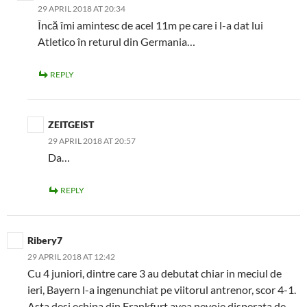
29 APRIL 2018 AT 20:34
Încă îmi amintesc de acel 11m pe care i l-a dat lui
Atletico în returul din Germania…
REPLY
ZEITGEIST
29 APRIL 2018 AT 20:57
Da…
REPLY
Ribery7
29 APRIL 2018 AT 12:42
Cu 4 juniori, dintre care 3 au debutat chiar in meciul de
ieri, Bayern l-a ingenunchiat pe viitorul antrenor, scor 4-1.
Asta desi echipa din Frankfurt avea nevoie disperata de