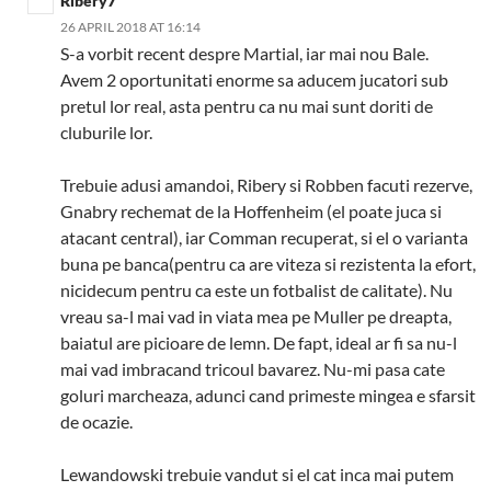
Ribery7
26 APRIL 2018 AT 16:14
S-a vorbit recent despre Martial, iar mai nou Bale.
Avem 2 oportunitati enorme sa aducem jucatori sub
pretul lor real, asta pentru ca nu mai sunt doriti de
cluburile lor.
Trebuie adusi amandoi, Ribery si Robben facuti rezerve,
Gnabry rechemat de la Hoffenheim (el poate juca si
atacant central), iar Comman recuperat, si el o varianta
buna pe banca(pentru ca are viteza si rezistenta la efort,
nicidecum pentru ca este un fotbalist de calitate). Nu
vreau sa-l mai vad in viata mea pe Muller pe dreapta,
baiatul are picioare de lemn. De fapt, ideal ar fi sa nu-l
mai vad imbracand tricoul bavarez. Nu-mi pasa cate
goluri marcheaza, adunci cand primeste mingea e sfarsit
de ocazie.
Lewandowski trebuie vandut si el cat inca mai putem