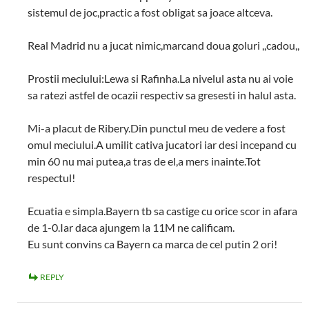
sistemul de joc,practic a fost obligat sa joace altceva.
Real Madrid nu a jucat nimic,marcand doua goluri ,,cadou,,
Prostii meciului:Lewa si Rafinha.La nivelul asta nu ai voie
sa ratezi astfel de ocazii respectiv sa gresesti in halul asta.
Mi-a placut de Ribery.Din punctul meu de vedere a fost
omul meciului.A umilit cativa jucatori iar desi incepand cu
min 60 nu mai putea,a tras de el,a mers inainte.Tot
respectul!
Ecuatia e simpla.Bayern tb sa castige cu orice scor in afara
de 1-0.Iar daca ajungem la 11M ne calificam.
Eu sunt convins ca Bayern ca marca de cel putin 2 ori!
REPLY