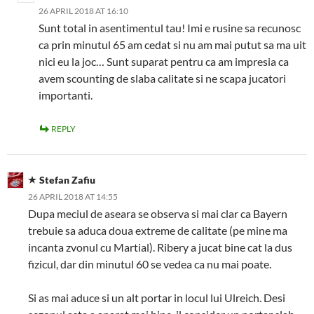
26 APRIL 2018 AT 16:10
Sunt total in asentimentul tau! Imi e rusine sa recunosc
ca prin minutul 65 am cedat si nu am mai putut sa ma uit
nici eu la joc… Sunt suparat pentru ca am impresia ca
avem scounting de slaba calitate si ne scapa jucatori
importanti.
REPLY
Stefan Zafiu
26 APRIL 2018 AT 14:55
Dupa meciul de aseara se observa si mai clar ca Bayern
trebuie sa aduca doua extreme de calitate (pe mine ma
incanta zvonul cu Martial). Ribery a jucat bine cat la dus
fizicul, dar din minutul 60 se vedea ca nu mai poate.
Si as mai aduce si un alt portar in locul lui Ulreich. Desi