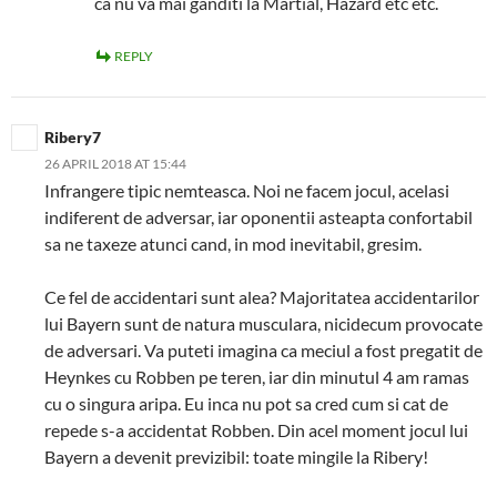
ca nu va mai ganditi la Martial, Hazard etc etc.
REPLY
Ribery7
26 APRIL 2018 AT 15:44
Infrangere tipic nemteasca. Noi ne facem jocul, acelasi
indiferent de adversar, iar oponentii asteapta confortabil
sa ne taxeze atunci cand, in mod inevitabil, gresim.
Ce fel de accidentari sunt alea? Majoritatea accidentarilor
lui Bayern sunt de natura musculara, nicidecum provocate
de adversari. Va puteti imagina ca meciul a fost pregatit de
Heynkes cu Robben pe teren, iar din minutul 4 am ramas
cu o singura aripa. Eu inca nu pot sa cred cum si cat de
repede s-a accidentat Robben. Din acel moment jocul lui
Bayern a devenit previzibil: toate mingile la Ribery!