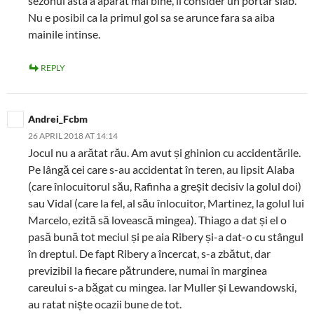
sezonul asta a aparat mai bine, il consider un portar slab.
Nu e posibil ca la primul gol sa se arunce fara sa aiba
mainile intinse.
REPLY
Andrei_Fcbm
26 APRIL 2018 AT 14:14
Jocul nu a arătat rău. Am avut și ghinion cu accidentările.
Pe lângă cei care s-au accidentat în teren, au lipsit Alaba
(care înlocuitorul său, Rafinha a greșit decisiv la golul doi)
sau Vidal (care la fel, al său înlocuitor, Martinez, la golul lui
Marcelo, ezită să lovească mingea). Thiago a dat și el o
pasă bună tot meciul și pe aia Ribery și-a dat-o cu stângul
în dreptul. De fapt Ribery a încercat, s-a zbătut, dar
previzibil la fiecare pătrundere, numai în marginea
careului s-a băgat cu mingea. Iar Muller și Lewandowski,
au ratat niște ocazii bune de tot.