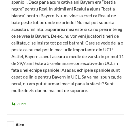
spanioli. Daca pana acum cativa ani Bayern era ”bestia
negra” pentru Real, in ultimii ani Realul a ajuns ”bestia
blanca” pentru Bayern. Nu-mi vine sa cred ca Realul ne
bate peste tot pe unde ne prinde! Nu mai pot suporta
aceasta umilinta! Supararea mea este si ca nu prea inteleg
ce se vrea la Bayern. De ex., nu vor veni jucatori tineri de
calitate, ci se insista tot pe cei batrani! Care se vede de la o
posta ca nu mai pot in meciurile importante din UCL!
Astfel, Bayern a avut aseara o medie de varsta in primul 11
de 29,9 ani! Este a 5-a eliminare consecutive din UCL in
fata unei echipe spaniole! Asadar, echipele spaniole sunt
capat de linie pentru Bayern in UCL. Sa va mai spun ca, de
nervi, nu am putut urmari meciul pana la sfarsit? Sunt
multe de zis dar nu mai pot de suparare.
REPLY
Alex