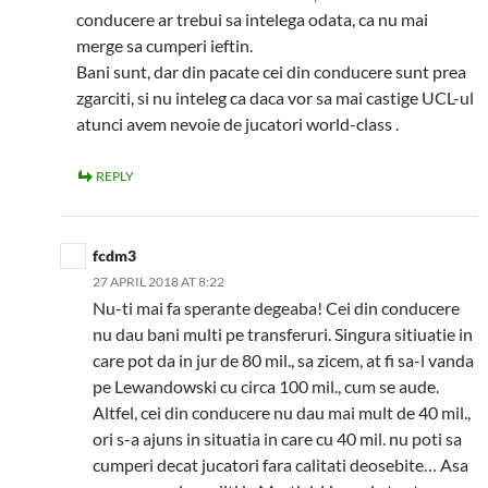
conducere ar trebui sa intelega odata, ca nu mai
merge sa cumperi ieftin.
Bani sunt, dar din pacate cei din conducere sunt prea
zgarciti, si nu inteleg ca daca vor sa mai castige UCL-ul
atunci avem nevoie de jucatori world-class .
REPLY
fcdm3
27 APRIL 2018 AT 8:22
Nu-ti mai fa sperante degeaba! Cei din conducere
nu dau bani multi pe transferuri. Singura sitiuatie in
care pot da in jur de 80 mil., sa zicem, at fi sa-l vanda
pe Lewandowski cu circa 100 mil., cum se aude.
Altfel, cei din conducere nu dau mai mult de 40 mil.,
ori s-a ajuns in situatia in care cu 40 mil. nu poti sa
cumperi decat jucatori fara calitati deosebite… Asa