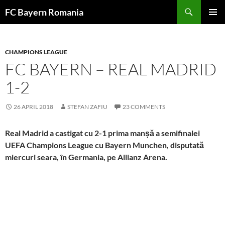
Skip
FC Bayern Romania
to
PRIMAR
content
MENU
CHAMPIONS LEAGUE
FC BAYERN – REAL MADRID
1-2
26 APRIL 2018
STEFAN ZAFIU
23 COMMENTS
Real Madrid a castigat cu 2-1 prima manșă a semifinalei
UEFA Champions League cu Bayern Munchen, disputată
miercuri seara, în Germania, pe Allianz Arena.