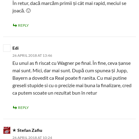
În retur, dacă marcăm primii și cât mai rapid, meciul se
joacă. 🙂
REPLY
Edi
26 APRIL 2018 AT 13:46
Eu unul as fi riscat cu Wagner pe final. În fine, ceva șanse
mai sunt. Mici, dar mai sunt. După cum spunea și Jupp,
Bayern a dovedit ca Real poate fi ranita. Cu mai putine
greseli stupide si cu o precizie mai buna la finalizare, cred
ca putem scoate un rezultat bun în retur
REPLY
Stefan Zafiu
26 APRIL 2018 AT 10:24