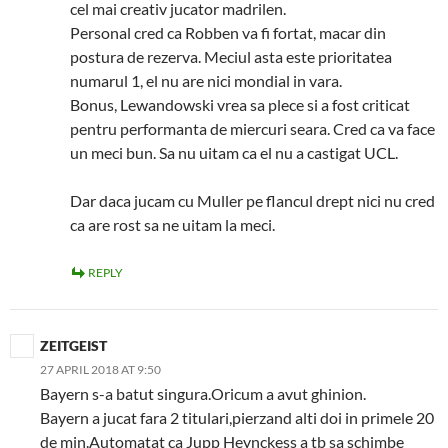
cel mai creativ jucator madrilen.
Personal cred ca Robben va fi fortat, macar din
postura de rezerva. Meciul asta este prioritatea
numarul 1, el nu are nici mondial in vara.
Bonus, Lewandowski vrea sa plece si a fost criticat
pentru performanta de miercuri seara. Cred ca va face
un meci bun. Sa nu uitam ca el nu a castigat UCL.
Dar daca jucam cu Muller pe flancul drept nici nu cred
ca are rost sa ne uitam la meci.
REPLY
ZEITGEIST
27 APRIL 2018 AT 9:50
Bayern s-a batut singura.Oricum a avut ghinion.
Bayern a jucat fara 2 titulari,pierzand alti doi in primele 20
de min.Automatat ca Jupp Heynckess a tb sa schimbe