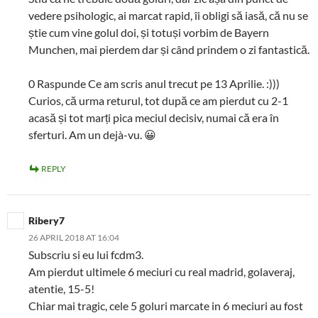
vedere psihologic, ai marcat rapid, îi obligi să iasă, că nu se
știe cum vine golul doi, și totuși vorbim de Bayern
Munchen, mai pierdem dar și când prindem o zi fantastică.
0 Raspunde Ce am scris anul trecut pe 13 Aprilie. :)))
Curios, că urma returul, tot după ce am pierdut cu 2-1
acasă și tot marți pica meciul decisiv, numai că era în
sferturi. Am un dejà-vu. 😀
REPLY
Ribery7
26 APRIL 2018 AT 16:04
Subscriu si eu lui fcdm3.
Am pierdut ultimele 6 meciuri cu real madrid, golaveraj,
atentie, 15-5!
Chiar mai tragic, cele 5 goluri marcate in 6 meciuri au fost