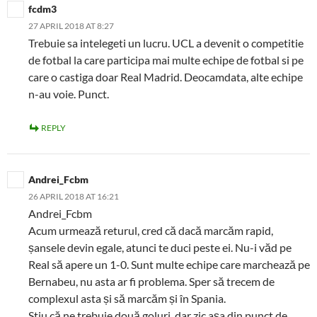
fcdm3
27 APRIL 2018 AT 8:27
Trebuie sa intelegeti un lucru. UCL a devenit o competitie
de fotbal la care participa mai multe echipe de fotbal si pe
care o castiga doar Real Madrid. Deocamdata, alte echipe
n-au voie. Punct.
REPLY
Andrei_Fcbm
26 APRIL 2018 AT 16:21
Andrei_Fcbm
Acum urmează returul, cred că dacă marcăm rapid,
șansele devin egale, atunci te duci peste ei. Nu-i văd pe
Real să apere un 1-0. Sunt multe echipe care marchează pe
Bernabeu, nu asta ar fi problema. Sper să trecem de
complexul asta și să marcăm și în Spania.
Stiu că ne trebuie două goluri, dar zic așa din punct de