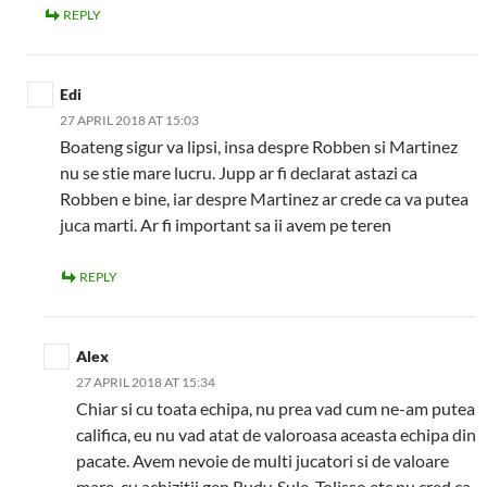
REPLY
Edi
27 APRIL 2018 AT 15:03
Boateng sigur va lipsi, insa despre Robben si Martinez
nu se stie mare lucru. Jupp ar fi declarat astazi ca
Robben e bine, iar despre Martinez ar crede ca va putea
juca marti. Ar fi important sa ii avem pe teren
REPLY
Alex
27 APRIL 2018 AT 15:34
Chiar si cu toata echipa, nu prea vad cum ne-am putea
califica, eu nu vad atat de valoroasa aceasta echipa din
pacate. Avem nevoie de multi jucatori si de valoare
mare, cu achizitii gen Rudy, Sule, Tolisso etc nu cred ca