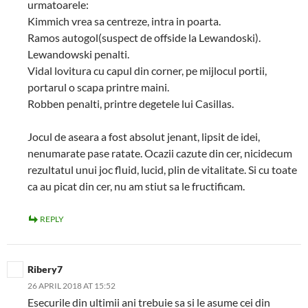
urmatoarele:
Kimmich vrea sa centreze, intra in poarta.
Ramos autogol(suspect de offside la Lewandoski).
Lewandowski penalti.
Vidal lovitura cu capul din corner, pe mijlocul portii,
portarul o scapa printre maini.
Robben penalti, printre degetele lui Casillas.
Jocul de aseara a fost absolut jenant, lipsit de idei,
nenumarate pase ratate. Ocazii cazute din cer, nicidecum
rezultatul unui joc fluid, lucid, plin de vitalitate. Si cu toate
ca au picat din cer, nu am stiut sa le fructificam.
REPLY
Ribery7
26 APRIL 2018 AT 15:52
Esecurile din ultimii ani trebuie sa si le asume cei din