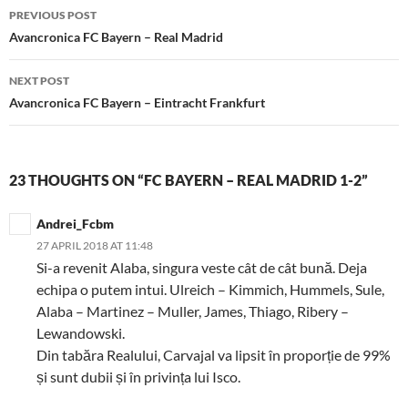
Post
PREVIOUS POST
navigation
Avancronica FC Bayern – Real Madrid
NEXT POST
Avancronica FC Bayern – Eintracht Frankfurt
23 THOUGHTS ON “FC BAYERN – REAL MADRID 1-2”
Andrei_Fcbm
27 APRIL 2018 AT 11:48
Si-a revenit Alaba, singura veste cât de cât bună. Deja
echipa o putem intui. Ulreich – Kimmich, Hummels, Sule,
Alaba – Martinez – Muller, James, Thiago, Ribery –
Lewandowski.
Din tabăra Realului, Carvajal va lipsit în proporție de 99%
și sunt dubii și în privința lui Isco.