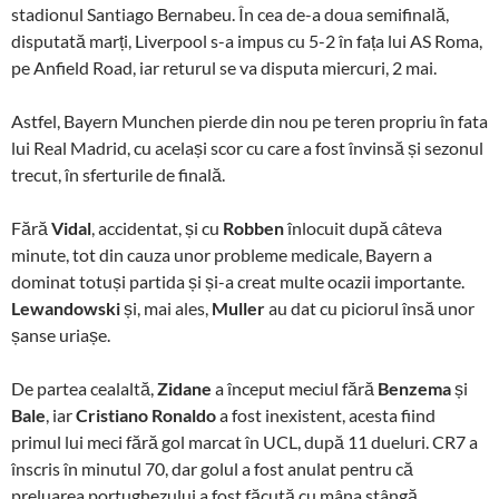
stadionul Santiago Bernabeu. În cea de-a doua semifinală,
disputată marți, Liverpool s-a impus cu 5-2 în fața lui AS Roma,
pe Anfield Road, iar returul se va disputa miercuri, 2 mai.
Astfel, Bayern Munchen pierde din nou pe teren propriu în fata
lui Real Madrid, cu același scor cu care a fost învinsă și sezonul
trecut, în sferturile de finală.
Fără
Vidal
, accidentat, și cu
Robben
înlocuit după câteva
minute, tot din cauza unor probleme medicale, Bayern a
dominat totuși partida și și-a creat multe ocazii importante.
Lewandowski
și, mai ales,
Muller
au dat cu piciorul însă unor
șanse uriașe.
De partea cealaltă,
Zidane
a început meciul fără
Benzema
și
Bale
, iar
Cristiano Ronaldo
a fost inexistent, acesta fiind
primul lui meci fără gol marcat în UCL, după 11 dueluri. CR7 a
înscris în minutul 70, dar golul a fost anulat pentru că
preluarea portughezului a fost făcută cu mâna stângă.