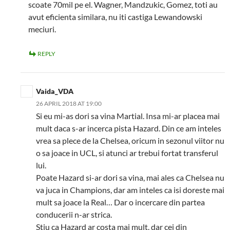
scoate 70mil pe el. Wagner, Mandzukic, Gomez, toti au
avut eficienta similara, nu iti castiga Lewandowski
meciuri.
REPLY
Vaida_VDA
26 APRIL 2018 AT 19:00
Si eu mi-as dori sa vina Martial. Insa mi-ar placea mai
mult daca s-ar incerca pista Hazard. Din ce am inteles
vrea sa plece de la Chelsea, oricum in sezonul viitor nu
o sa joace in UCL, si atunci ar trebui fortat transferul
lui.
Poate Hazard si-ar dori sa vina, mai ales ca Chelsea nu
va juca in Champions, dar am inteles ca isi doreste mai
mult sa joace la Real… Dar o incercare din partea
conducerii n-ar strica.
Stiu ca Hazard ar costa mai mult, dar cei din