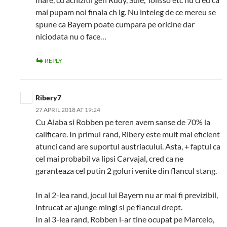
mai pupam noi finala ch lg. Nu inteleg de ce mereu se
spune ca Bayern poate cumpara pe oricine dar
niciodata nu o face…
REPLY
Ribery7
27 APRIL 2018 AT 19:24
Cu Alaba si Robben pe teren avem sanse de 70% la
calificare. In primul rand, Ribery este mult mai eficient
atunci cand are suportul austriacului. Asta, + faptul ca
cel mai probabil va lipsi Carvajal, cred ca ne
garanteaza cel putin 2 goluri venite din flancul stang.
In al 2-lea rand, jocul lui Bayern nu ar mai fi previzibil,
intrucat ar ajunge mingi si pe flancul drept.
In al 3-lea rand, Robben l-ar tine ocupat pe Marcelo,