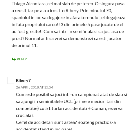
Thiago Alcantara, cel mai slab de pe teren. O singura pasa
a reusit, iar pe aia a irosit-o Ribery. Prin minutul 70,
spaniolul in loc sa degajeze in afara terenului, el degajeaza
in fata propriului careu!! 3 din primele 5 pase jucate de el
au fost gresite!! Cum sa intri in semifinala si sa joci asa de
prost? Normal ar fi sa vrei sa demonstrezi ca esti jucator
de primul 11.
REPLY
Ribery7
26 APRIL 2018 AT 15:54
Cum este posibil sa joci intr-un campionat atat de slab si
sa ajungi in seminifalele UCL (primele meciuri tari din
competitie) cu 5 titurlari accidentati + Coman, rezerva
cruciala?!
Ce fel de accidetari sunt astea? Boateng practic s-a
accidentat stand in picioare!