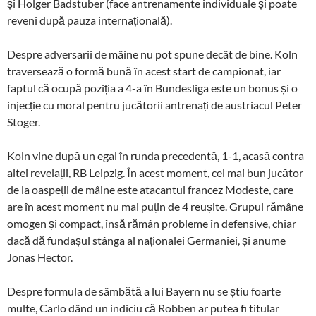
și Holger Badstuber (face antrenamente individuale și poate
reveni după pauza internațională).
Despre adversarii de mâine nu pot spune decât de bine. Koln
traversează o formă bună în acest start de campionat, iar
faptul că ocupă poziția a 4-a în Bundesliga este un bonus și o
injecție cu moral pentru jucătorii antrenați de austriacul Peter
Stoger.
Koln vine după un egal în runda precedentă, 1-1, acasă contra
altei revelații, RB Leipzig. În acest moment, cel mai bun jucător
de la oaspeții de mâine este atacantul francez Modeste, care
are în acest moment nu mai puțin de 4 reușite. Grupul rămâne
omogen și compact, însă rămân probleme în defensive, chiar
dacă dă fundașul stânga al naționalei Germaniei, și anume
Jonas Hector.
Despre formula de sâmbătă a lui Bayern nu se știu foarte
multe, Carlo dând un indiciu că Robben ar putea fi titular