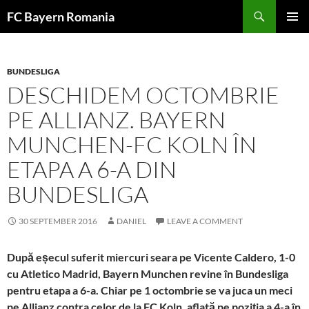
Skip
FC Bayern Romania
to
PRIMAR
content
MENU
BUNDESLIGA
DESCHIDEM OCTOMBRIE
PE ALLIANZ. BAYERN
MUNCHEN-FC KOLN ÎN
ETAPA A 6-A DIN
BUNDESLIGA
30 SEPTEMBER 2016
DANIEL
LEAVE A COMMENT
După eșecul suferit miercuri seara pe Vicente Caldero, 1-0
cu Atletico Madrid, Bayern Munchen revine în Bundesliga
pentru etapa a 6-a. Chiar pe 1 octombrie se va juca un meci
pe Allianz contra celor de la FC Koln, aflată pe poziția a 4-a în