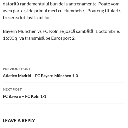
datorită randamentului bun de la antrenamente. Poate vom
avea parte și de primul meci cu Hummels și Boateng titulari și
trecerea lui Javi la mijloc.
Bayern Munchen vs FC Koln se joacă sâmbătă, 1 octombrie,
16:30 și va transmisă pe Eurosport 2.
Post
PREVIOUS POST
navigation
Atletico Madrid – FC Bayern München 1-0
NEXT POST
FC Bayern – FC Köln 1-1
LEAVE A REPLY