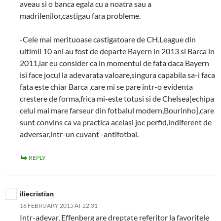
aveau si o banca egala cu a noatra sau a
madrilenilor,castigau fara probleme.
-Cele mai merituoase castigatoare de CH.League din
ultimii 10 ani au fost de departe Bayern in 2013 si Barca in
2011,iar eu consider ca in momentul de fata daca Bayern
isi face jocul la adevarata valoare,singura capabila sa-i faca
fata este chiar Barca ,care mi se pare intr-o evidenta
crestere de forma,frica mi-este totusi si de Chelsea[echipa
celui mai mare farseur din fotbalul modern,Bourinho],care
sunt convins ca va practica acelasi joc perfid,indiferent de
adversar,intr-un cuvant -antifotbal.
REPLY
iliecristian
16 FEBRUARY 2015 AT 22:31
Intr-adevar, Effenberg are dreptate referitor la favoritele