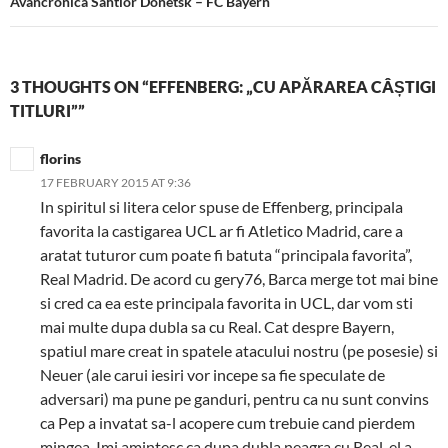
Avancronica Sahtior Donetsk – FC Bayern
3 THOUGHTS ON “EFFENBERG: „CU APĂRAREA CÂȘTIGI
TITLURI””
florins
17 FEBRUARY 2015 AT 9:36
In spiritul si litera celor spuse de Effenberg, principala
favorita la castigarea UCL ar fi Atletico Madrid, care a
aratat tuturor cum poate fi batuta “principala favorita”,
Real Madrid. De acord cu gery76, Barca merge tot mai bine
si cred ca ea este principala favorita in UCL, dar vom sti
mai multe dupa dubla sa cu Real. Cat despre Bayern,
spatiul mare creat in spatele atacului nostru (pe posesie) si
Neuer (ale carui iesiri vor incepe sa fie speculate de
adversari) ma pune pe ganduri, pentru ca nu sunt convins
ca Pep a invatat sa-l acopere cum trebuie cand pierdem
mingea. Imi amintesc ca dupa dubla neagra cu Real, el a