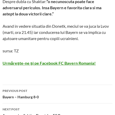
Despre dubla cu Shaktar:
”o necunoscuta poate face
adversarul periculos. Insa Bayern e favorita clara si ma
astept la doua victorii clare.”
Avand in vedere situatia din Donetk, meciul se va juca la Lvov
(marti, ora 21.45) iar conducerea lui Bayern se va implica cu
ajutoare umanitare pentru copiii ucrainieni.
sursa: TZ
Urmăreşte-ne şi pe Facebook FC Bayern Romania!
Post
PREVIOUS POST
navigation
Bayern – Hamburg 8-0
NEXT POST