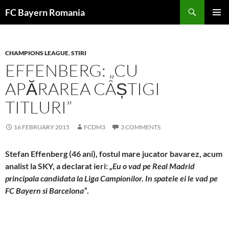
Skip
FC Bayern Romania
to
PRIMAR
content
MENU
CHAMPIONS LEAGUE
,
STIRI
EFFENBERG: „CU
APĂRAREA CÂȘTIGI
TITLURI”
16 FEBRUARY 2015
FCDM3
3 COMMENTS
Stefan Effenberg (46 ani), fostul mare jucator bavarez, acum
analist la SKY, a declarat ieri:
„Eu o vad pe Real Madrid
principala candidata la Liga Campionilor. In spatele ei le vad pe
FC Bayern si Barcelona”
.