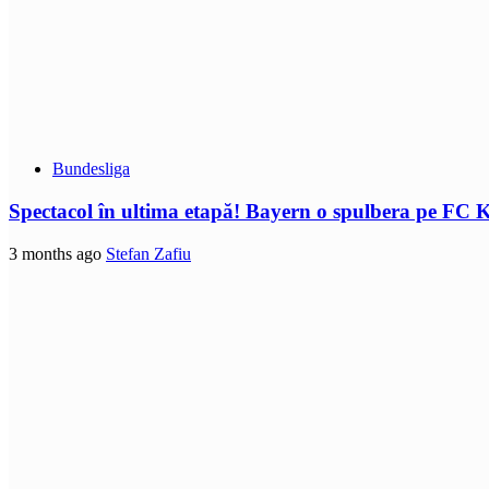
Bundesliga
Spectacol în ultima etapă! Bayern o spulbera pe FC K
3 months ago
Stefan Zafiu