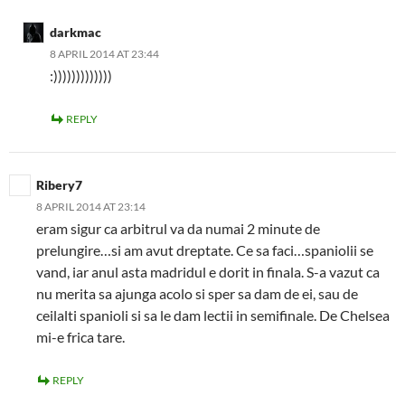
darkmac
8 APRIL 2014 AT 23:44
:)))))))))))))
REPLY
Ribery7
8 APRIL 2014 AT 23:14
eram sigur ca arbitrul va da numai 2 minute de
prelungire…si am avut dreptate. Ce sa faci…spaniolii se
vand, iar anul asta madridul e dorit in finala. S-a vazut ca
nu merita sa ajunga acolo si sper sa dam de ei, sau de
ceilalti spanioli si sa le dam lectii in semifinale. De Chelsea
mi-e frica tare.
REPLY