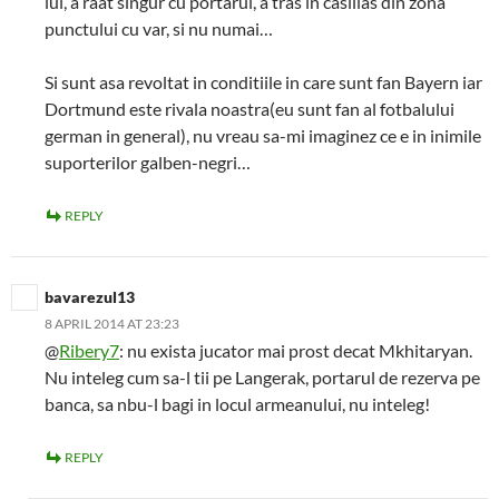
lui, a raat singur cu portarul, a tras in casillas din zona
punctului cu var, si nu numai…
Si sunt asa revoltat in conditiile in care sunt fan Bayern iar
Dortmund este rivala noastra(eu sunt fan al fotbalului
german in general), nu vreau sa-mi imaginez ce e in inimile
suporterilor galben-negri…
REPLY
bavarezul13
8 APRIL 2014 AT 23:23
@
Ribery7
: nu exista jucator mai prost decat Mkhitaryan.
Nu inteleg cum sa-l tii pe Langerak, portarul de rezerva pe
banca, sa nbu-l bagi in locul armeanului, nu inteleg!
REPLY