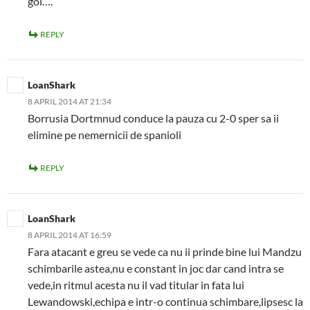
gol….
REPLY
LoanShark
8 APRIL 2014 AT 21:34
Borrusia Dortmnud conduce la pauza cu 2-0 sper sa ii
elimine pe nemernicii de spanioli
REPLY
LoanShark
8 APRIL 2014 AT 16:59
Fara atacant e greu se vede ca nu ii prinde bine lui Mandzu
schimbarile astea,nu e constant in joc dar cand intra se
vede,in ritmul acesta nu il vad titular in fata lui
Lewandowski,echipa e intr-o continua schimbare,lipsesc la