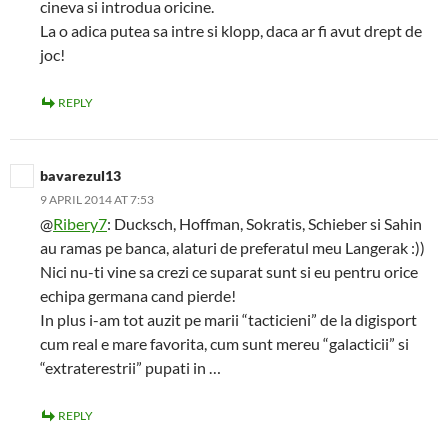
cineva si introdua oricine.
La o adica putea sa intre si klopp, daca ar fi avut drept de
joc!
REPLY
bavarezul13
9 APRIL 2014 AT 7:53
@
Ribery7
: Ducksch, Hoffman, Sokratis, Schieber si Sahin
au ramas pe banca, alaturi de preferatul meu Langerak :))
Nici nu-ti vine sa crezi ce suparat sunt si eu pentru orice
echipa germana cand pierde!
In plus i-am tot auzit pe marii “tacticieni” de la digisport
cum real e mare favorita, cum sunt mereu “galacticii” si
“extraterestrii” pupati in …
REPLY