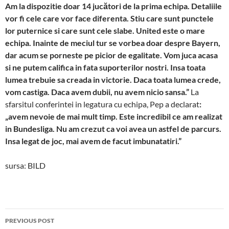
Am la dispozitie doar 14 jucători de la prima echipa. Detaliile
vor fi cele care vor face diferenta. Stiu care sunt punctele
lor puternice si care sunt cele slabe. United este o mare
echipa. Inainte de meciul tur se vorbea doar despre Bayern,
dar acum se porneste pe picior de egalitate. Vom juca acasa
si ne putem califica in fata suporterilor nostri. Insa toata
lumea trebuie sa creada in victorie. Daca toata lumea crede,
vom castiga. Daca avem dubii, nu avem nicio sansa
.”
La
sfarsitul conferintei in legatura cu echipa, Pep a declarat
:
„avem nevoie de mai mult timp. Este incredibil ce am realizat
in Bundesliga. Nu am crezut ca voi avea un astfel de parcurs.
Insa legat de joc, mai avem de facut imbunatatiri.”
sursa: BILD
Post
PREVIOUS POST