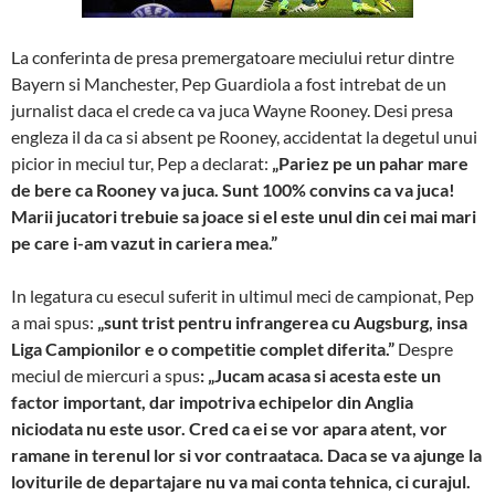
La conferinta de presa premergatoare meciului retur dintre
Bayern si Manchester, Pep Guardiola a fost intrebat de un
jurnalist daca el crede ca va juca Wayne Rooney. Desi presa
engleza il da ca si absent pe Rooney, accidentat la degetul unui
picior in meciul tur, Pep a declarat:
„Pariez pe un pahar mare
de bere ca Rooney va juca. Sunt 100% convins ca va juca!
Marii jucatori trebuie sa joace si el este unul din cei mai mari
pe care i-am vazut in cariera mea.”
In legatura cu esecul suferit in ultimul meci de campionat, Pep
a mai spus:
„sunt trist pentru infrangerea cu Augsburg, insa
Liga Campionilor e o competitie complet diferita.”
Despre
meciul de miercuri a spus
: „
Jucam acasa si acesta este un
factor important, dar impotriva echipelor din Anglia
niciodata nu este usor. Cred ca ei se vor apara atent, vor
ramane in terenul lor si vor contraataca. Daca se va ajunge la
loviturile de departajare nu va mai conta tehnica, ci curajul.