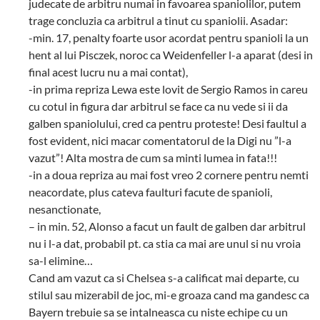
judecate de arbitru numai in favoarea spaniolilor, putem
trage concluzia ca arbitrul a tinut cu spaniolii. Asadar:
-min. 17, penalty foarte usor acordat pentru spanioli la un
hent al lui Pisczek, noroc ca Weidenfeller l-a aparat (desi in
final acest lucru nu a mai contat),
-in prima repriza Lewa este lovit de Sergio Ramos in careu
cu cotul in figura dar arbitrul se face ca nu vede si ii da
galben spaniolului, cred ca pentru proteste! Desi faultul a
fost evident, nici macar comentatorul de la Digi nu ”l-a
vazut”! Alta mostra de cum sa minti lumea in fata!!!
-in a doua repriza au mai fost vreo 2 cornere pentru nemti
neacordate, plus cateva faulturi facute de spanioli,
nesanctionate,
– in min. 52, Alonso a facut un fault de galben dar arbitrul
nu i l-a dat, probabil pt. ca stia ca mai are unul si nu vroia
sa-l elimine…
Cand am vazut ca si Chelsea s-a calificat mai departe, cu
stilul sau mizerabil de joc, mi-e groaza cand ma gandesc ca
Bayern trebuie sa se intalneasca cu niste echipe cu un