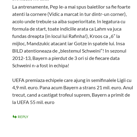
La antrenamente, Pep le-a mai spus baietilor sa fie foarte
atenti la cornere (Vidic a marcat in tur dintr-un corner),
acolo unde trebuie sa aiba superioritate. In legatura cu
formula de start, toate indiciile arata ca Lahm va juca
fundas dreapta (in locul lui Rafinha!), Kroos ca „6” la
mijloc, Mandzukic atacant iar Gotze in spatele lui. Insa
BILD atentioneaza de „blestemul Schweini”! In sezonul
2012-13, Bayern a pierdut de 3 ori si de fiecare data
Schweini n-a fost in echipa!
UEFA premiaza echipele care ajung in semifinalele Ligii cu
4,9 mil. euro. Pana acum Bayern a strans 21 mil. euro. Anul
trecut, cand a castigat trofeul suprem, Bayern a primit de
la UEFA 55 mil. euro
REPLY