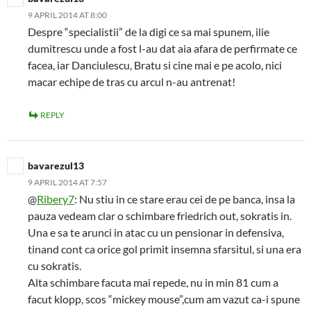
9 APRIL 2014 AT 8:00
Despre “specialistii” de la digi ce sa mai spunem, ilie
dumitrescu unde a fost l-au dat aia afara de perfirmate ce
facea, iar Danciulescu, Bratu si cine mai e pe acolo, nici
macar echipe de tras cu arcul n-au antrenat!
REPLY
bavarezul13
9 APRIL 2014 AT 7:57
@
Ribery7
: Nu stiu in ce stare erau cei de pe banca, insa la
pauza vedeam clar o schimbare friedrich out, sokratis in.
Una e sa te arunci in atac cu un pensionar in defensiva,
tinand cont ca orice gol primit insemna sfarsitul, si una era
cu sokratis.
Alta schimbare facuta mai repede, nu in min 81 cum a
facut klopp, scos “mickey mouse”,cum am vazut ca-i spune