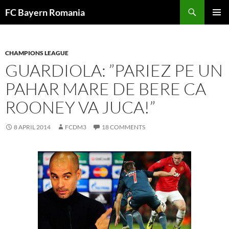
Skip
FC Bayern Romania
to
PRIMAR
content
MENU
CHAMPIONS LEAGUE
GUARDIOLA: ”PARIEZ PE UN
PAHAR MARE DE BERE CA
ROONEY VA JUCA!”
8 APRIL 2014
FCDM3
18 COMMENTS