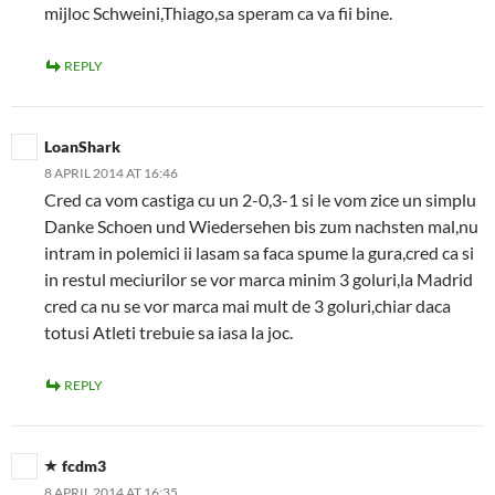
mijloc Schweini,Thiago,sa speram ca va fii bine.
REPLY
LoanShark
8 APRIL 2014 AT 16:46
Cred ca vom castiga cu un 2-0,3-1 si le vom zice un simplu
Danke Schoen und Wiedersehen bis zum nachsten mal,nu
intram in polemici ii lasam sa faca spume la gura,cred ca si
in restul meciurilor se vor marca minim 3 goluri,la Madrid
cred ca nu se vor marca mai mult de 3 goluri,chiar daca
totusi Atleti trebuie sa iasa la joc.
REPLY
fcdm3
8 APRIL 2014 AT 16:35