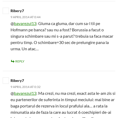
Ribery7
9 APRIL 2014 AT 0:44
@
bavarezul13
: Gluma ca gluma, dar cum sa-l tii pe
Hofmann pe banca? sau nu a fost? Borussia a facut o
singura schimbare sau mi s-a parut? trebuia sa faca macar
pentru timp. O schimbare=30 sec de prelungire pana la
urma. Un atac…
REPLY
Ribery7
9 APRIL 2014 AT 0:32
@
bavarezul13
: Ma crezi, nu ma crezi, exact asta le-am zis si
eu partenerilor de suferinta in timpul meciului: mai bine ar
baga portarul de rezerva in locul prafului ala… a rata la
minunatia aia de faza la care au lucrat 6 coechipieri de-ai