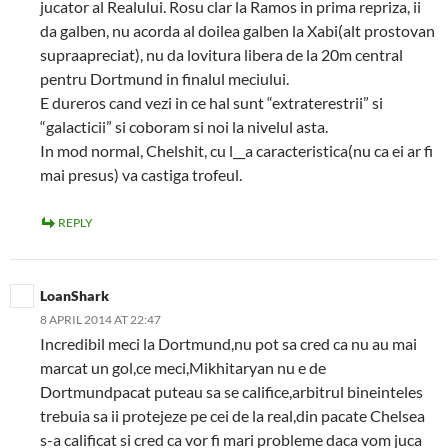
jucator al Realului. Rosu clar la Ramos in prima repriza, ii
da galben, nu acorda al doilea galben la Xabi(alt prostovan
supraapreciat), nu da lovitura libera de la 20m central
pentru Dortmund in finalul meciului.
E dureros cand vezi in ce hal sunt “extraterestrii” si
“galacticii” si coboram si noi la nivelul asta.
In mod normal, Chelshit, cu l__a caracteristica(nu ca ei ar fi
mai presus) va castiga trofeul.
REPLY
LoanShark
8 APRIL 2014 AT 22:47
Incredibil meci la Dortmund,nu pot sa cred ca nu au mai
marcat un gol,ce meci,Mikhitaryan nu e de
Dortmundpacat puteau sa se califice,arbitrul bineinteles
trebuia sa ii protejeze pe cei de la real,din pacate Chelsea
s-a calificat si cred ca vor fi mari probleme daca vom juca