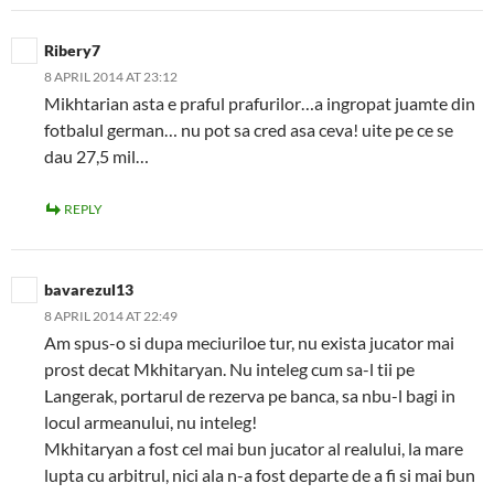
Ribery7
8 APRIL 2014 AT 23:12
Mikhtarian asta e praful prafurilor…a ingropat juamte din
fotbalul german… nu pot sa cred asa ceva! uite pe ce se
dau 27,5 mil…
REPLY
bavarezul13
8 APRIL 2014 AT 22:49
Am spus-o si dupa meciuriloe tur, nu exista jucator mai
prost decat Mkhitaryan. Nu inteleg cum sa-l tii pe
Langerak, portarul de rezerva pe banca, sa nbu-l bagi in
locul armeanului, nu inteleg!
Mkhitaryan a fost cel mai bun jucator al realului, la mare
lupta cu arbitrul, nici ala n-a fost departe de a fi si mai bun