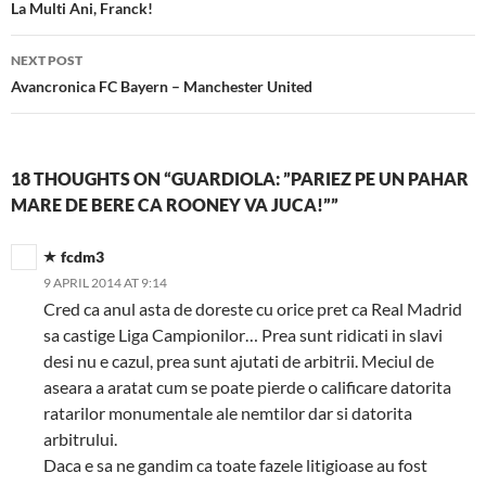
navigation
La Multi Ani, Franck!
NEXT POST
Avancronica FC Bayern – Manchester United
18 THOUGHTS ON “GUARDIOLA: ”PARIEZ PE UN PAHAR
MARE DE BERE CA ROONEY VA JUCA!””
fcdm3
9 APRIL 2014 AT 9:14
Cred ca anul asta de doreste cu orice pret ca Real Madrid
sa castige Liga Campionilor… Prea sunt ridicati in slavi
desi nu e cazul, prea sunt ajutati de arbitrii. Meciul de
aseara a aratat cum se poate pierde o calificare datorita
ratarilor monumentale ale nemtilor dar si datorita
arbitrului.
Daca e sa ne gandim ca toate fazele litigioase au fost