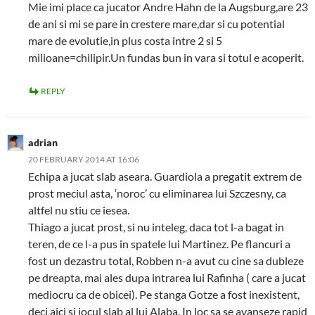
Mie imi place ca jucator Andre Hahn de la Augsburg,are 23
de ani si mi se pare in crestere mare,dar si cu potential
mare de evolutie,in plus costa intre 2 si 5
milioane=chilipir.Un fundas bun in vara si totul e acoperit.
REPLY
adrian
20 FEBRUARY 2014 AT 16:06
Echipa a jucat slab aseara. Guardiola a pregatit extrem de
prost meciul asta, ‘noroc’ cu eliminarea lui Szczesny, ca
altfel nu stiu ce iesea.
Thiago a jucat prost, si nu inteleg, daca tot l-a bagat in
teren, de ce l-a pus in spatele lui Martinez. Pe flancuri a
fost un dezastru total, Robben n-a avut cu cine sa dubleze
pe dreapta, mai ales dupa intrarea lui Rafinha ( care a jucat
mediocru ca de obicei). Pe stanga Gotze a fost inexistent,
deci aici si jocul slab al lui Alaba. In loc sa se avanseze rapid