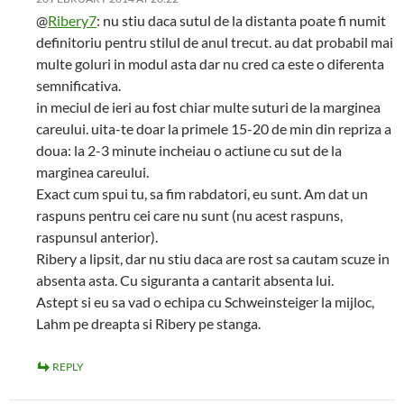
@
Ribery7
: nu stiu daca sutul de la distanta poate fi numit
definitoriu pentru stilul de anul trecut. au dat probabil mai
multe goluri in modul asta dar nu cred ca este o diferenta
semnificativa.
in meciul de ieri au fost chiar multe suturi de la marginea
careului. uita-te doar la primele 15-20 de min din repriza a
doua: la 2-3 minute incheiau o actiune cu sut de la
marginea careului.
Exact cum spui tu, sa fim rabdatori, eu sunt. Am dat un
raspuns pentru cei care nu sunt (nu acest raspuns,
raspunsul anterior).
Ribery a lipsit, dar nu stiu daca are rost sa cautam scuze in
absenta asta. Cu siguranta a cantarit absenta lui.
Astept si eu sa vad o echipa cu Schweinsteiger la mijloc,
Lahm pe dreapta si Ribery pe stanga.
REPLY