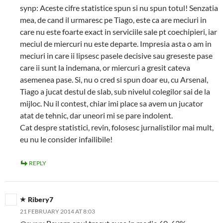
synp: Aceste cifre statistice spun si nu spun totul! Senzatia
mea, de cand il urmaresc pe Tiago, este ca are meciuri in
care nu este foarte exact in serviciile sale pt coechipieri, iar
meciul de miercuri nu este departe. Impresia asta o am in
meciuri in care ii lipsesc pasele decisive sau greseste pase
care ii sunt la indemana, or miercuri a gresit cateva
asemenea pase. Si, nu o cred si spun doar eu, cu Arsenal,
Tiago a jucat destul de slab, sub nivelul colegilor sai de la
mijloc. Nu il contest, chiar imi place sa avem un jucator
atat de tehnic, dar uneori mi se pare indolent.
Cat despre statistici, revin, folosesc jurnalistilor mai mult,
eu nu le consider infailibile!
REPLY
Ribery7
21 FEBRUARY 2014 AT 8:03