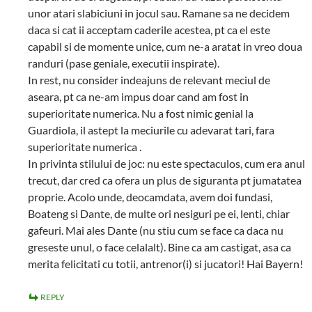
unor atari slabiciuni in jocul sau. Ramane sa ne decidem
daca si cat ii acceptam caderile acestea, pt ca el este
capabil si de momente unice, cum ne-a aratat in vreo doua
randuri (pase geniale, executii inspirate).
In rest, nu consider indeajuns de relevant meciul de
aseara, pt ca ne-am impus doar cand am fost in
superioritate numerica. Nu a fost nimic genial la
Guardiola, il astept la meciurile cu adevarat tari, fara
superioritate numerica .
In privinta stilului de joc: nu este spectaculos, cum era anul
trecut, dar cred ca ofera un plus de siguranta pt jumatatea
proprie. Acolo unde, deocamdata, avem doi fundasi,
Boateng si Dante, de multe ori nesiguri pe ei, lenti, chiar
gafeuri. Mai ales Dante (nu stiu cum se face ca daca nu
greseste unul, o face celalalt). Bine ca am castigat, asa ca
merita felicitati cu totii, antrenor(i) si jucatori! Hai Bayern!
REPLY