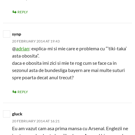
REPLY
synp
20 FEBRUARY 2014 AT 19:43
@
adrian
: explica-mi si mie care e problema cu “‘tiki-taka’
asta obosita”.
daca e obosita imi zici si mie te rog cum se face ca in
sezonul asta de bundesliga bayern are mai multe suturi
spre poarta decat anul trecut?
REPLY
gluck
20 FEBRUARY 2014 AT 16:21
Eu am vazut cam asa prima mansa cu Arsenal. Englezii ne