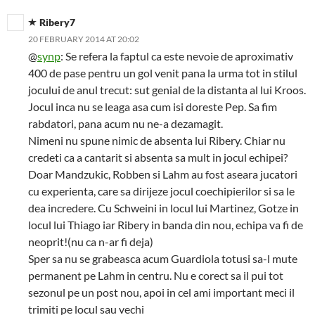
Ribery7
20 FEBRUARY 2014 AT 20:02
@
synp
: Se refera la faptul ca este nevoie de aproximativ
400 de pase pentru un gol venit pana la urma tot in stilul
jocului de anul trecut: sut genial de la distanta al lui Kroos.
Jocul inca nu se leaga asa cum isi doreste Pep. Sa fim
rabdatori, pana acum nu ne-a dezamagit.
Nimeni nu spune nimic de absenta lui Ribery. Chiar nu
credeti ca a cantarit si absenta sa mult in jocul echipei?
Doar Mandzukic, Robben si Lahm au fost aseara jucatori
cu experienta, care sa dirijeze jocul coechipierilor si sa le
dea incredere. Cu Schweini in locul lui Martinez, Gotze in
locul lui Thiago iar Ribery in banda din nou, echipa va fi de
neoprit!(nu ca n-ar fi deja)
Sper sa nu se grabeasca acum Guardiola totusi sa-l mute
permanent pe Lahm in centru. Nu e corect sa il pui tot
sezonul pe un post nou, apoi in cel ami important meci il
trimiti pe locul sau vechi