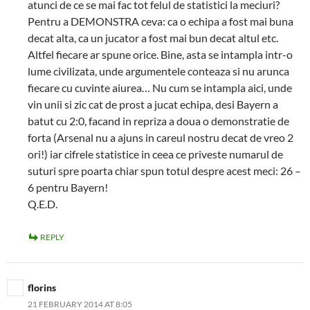
atunci de ce se mai fac tot felul de statistici la meciuri?
Pentru a DEMONSTRA ceva: ca o echipa a fost mai buna
decat alta, ca un jucator a fost mai bun decat altul etc.
Altfel fiecare ar spune orice. Bine, asta se intampla intr-o
lume civilizata, unde argumentele conteaza si nu arunca
fiecare cu cuvinte aiurea… Nu cum se intampla aici, unde
vin unii si zic cat de prost a jucat echipa, desi Bayern a
batut cu 2:0, facand in repriza a doua o demonstratie de
forta (Arsenal nu a ajuns in careul nostru decat de vreo 2
ori!) iar cifrele statistice in ceea ce priveste numarul de
suturi spre poarta chiar spun totul despre acest meci: 26 –
6 pentru Bayern!
Q.E.D.
REPLY
florins
21 FEBRUARY 2014 AT 8:05