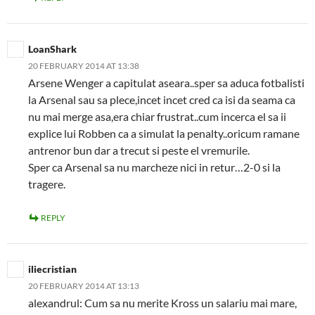
LoanShark
20 FEBRUARY 2014 AT 13:38
Arsene Wenger a capitulat aseara..sper sa aduca fotbalisti
la Arsenal sau sa plece,incet incet cred ca isi da seama ca
nu mai merge asa,era chiar frustrat..cum incerca el sa ii
explice lui Robben ca a simulat la penalty..oricum ramane
antrenor bun dar a trecut si peste el vremurile.
Sper ca Arsenal sa nu marcheze nici in retur…2-0 si la
tragere.
REPLY
iliecristian
20 FEBRUARY 2014 AT 13:13
alexandrul: Cum sa nu merite Kross un salariu mai mare,