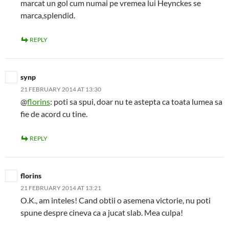
marcat un gol cum numai pe vremea lui Heynckes se
marca,splendid.
REPLY
synp
21 FEBRUARY 2014 AT 13:30
@
florins
: poti sa spui, doar nu te astepta ca toata lumea sa
fie de acord cu tine.
REPLY
florins
21 FEBRUARY 2014 AT 13:21
O.K., am inteles! Cand obtii o asemena victorie, nu poti
spune despre cineva ca a jucat slab. Mea culpa!