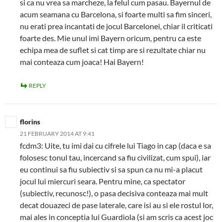
si ca nu vrea sa marcheze, la felul cum pasau. Bayernul de
acum seamana cu Barcelona, si foarte multi sa fim sinceri,
nu erati prea incantati de jocul Barcelonei, chiar il criticati
foarte des. Mie unul imi Bayern oricum, pentru ca este
echipa mea de suflet si cat timp are si rezultate chiar nu
mai conteaza cum joaca! Hai Bayern!
REPLY
florins
21 FEBRUARY 2014 AT 9:41
fcdm3: Uite, tu imi dai cu cifrele lui Tiago in cap (daca e sa
folosesc tonul tau, incercand sa fiu civilizat, cum spui), iar
eu continui sa fiu subiectiv si sa spun ca nu mi-a placut
jocul lui miercuri seara. Pentru mine, ca spectator
(subiectiv, recunosc!), o pasa decisiva conteaza mai mult
decat douazeci de pase laterale, care isi au si ele rostul lor,
mai ales in conceptia lui Guardiola (si am scris ca acest joc