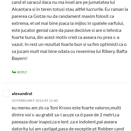
cand el saracul daca nu ma insel are pe jumatatea lui
Alcantara si in teren totusi stau altfel lucrurile. Eu raman la
parerea ca Gotze nu da randament maxim folosit ca
extrema, el cel mai bine joaca la mijloc in spatele varfului,
este jucator genial care da pase decisive si are o tehnica
foarte buna, din acest motiv cred ca aseara nu prea s-a
vazut. In rest un rezultat foarte bun si sa fim optimisti ca o
sa jucam mult mai bine odata cu revenirea lui Ribery. Bafta
Bayern!
REPLY
alexandrul
20 FEBRUARY 2014 AT 11:40
eu mereu am zis ca Toni Kroos este foarte valoros,multi
dintre voi s-au grabit sa-l acuze ca d pase de 2 metri,ca
paseaza doar inapoi,ca e lent ,ca e indolent,pai aseara
datorita lui am castigat,pasa de exceptie pt Robben cand