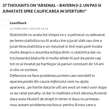
37 THOUGHTS ON “ARSENAL – BAYERN 0-2. UN PAS SI
JUMATATE SPRE CALIFICAREA IN SFERTURI!”
LoanShark
21 FEBRUARY 2014 AT 14:22
Statisticile nu arata tot timpul ce s-a petrecut cu adevarat
pe teren,statistica nu iti arata cine a jucat slab sau cine a
jucat bine,statistica e un rezumat in linii mari,poti invata
multe despre o anumita echipa dintr-o statistica dar nu
tot,hazardul,blaturile si multe altele iti pot da peste cap
tot ce ai invatat pe hartie,joc la pariuri constant de 14 ani
si stiu ce vorbesc.
Defensiva ne face probleme,suntem cam sensibili in
aparare,poate din cauza mijlocului care nu ajuta
apararea…pe hartie daca te uiti am avut un meci usor dupa
ce au ratat penalty-ul dar in realitate a fost altceva,Arsenal
daca avea titularii de drept in teren si daca nu primeau
rosu aveam probleme,ma bucur pentru Kroos care a