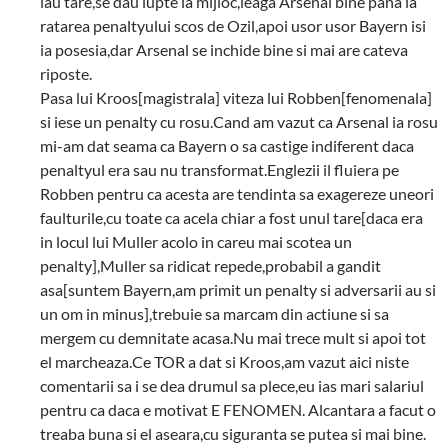
iau tare,se dau lupte la mijloc,leaga Arsenal bine pana la
ratarea penaltyului scos de Ozil,apoi usor usor Bayern isi
ia posesia,dar Arsenal se inchide bine si mai are cateva
riposte.
Pasa lui Kroos[magistrala] viteza lui Robben[fenomenala]
si iese un penalty cu rosu.Cand am vazut ca Arsenal ia rosu
mi-am dat seama ca Bayern o sa castige indiferent daca
penaltyul era sau nu transformat.Englezii il fluiera pe
Robben pentru ca acesta are tendinta sa exagereze uneori
faulturile,cu toate ca acela chiar a fost unul tare[daca era
in locul lui Muller acolo in careu mai scotea un
penalty],Muller sa ridicat repede,probabil a gandit
asa[suntem Bayern,am primit un penalty si adversarii au si
un om in minus],trebuie sa marcam din actiune si sa
mergem cu demnitate acasa.Nu mai trece mult si apoi tot
el marcheaza.Ce TOR a dat si Kroos,am vazut aici niste
comentarii sa i se dea drumul sa plece,eu ias mari salariul
pentru ca daca e motivat E FENOMEN. Alcantara a facut o
treaba buna si el aseara,cu siguranta se putea si mai bine.