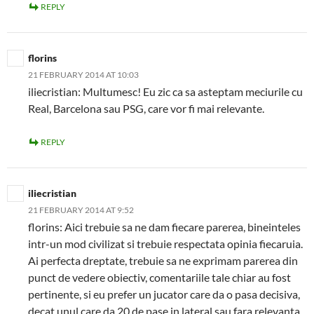
REPLY
florins
21 FEBRUARY 2014 AT 10:03
iliecristian: Multumesc! Eu zic ca sa asteptam meciurile cu
Real, Barcelona sau PSG, care vor fi mai relevante.
REPLY
iliecristian
21 FEBRUARY 2014 AT 9:52
florins: Aici trebuie sa ne dam fiecare parerea, bineinteles
intr-un mod civilizat si trebuie respectata opinia fiecaruia.
Ai perfecta dreptate, trebuie sa ne exprimam parerea din
punct de vedere obiectiv, comentariile tale chiar au fost
pertinente, si eu prefer un jucator care da o pasa decisiva,
decat unul care da 20 de pase in lateral sau fara relevanta