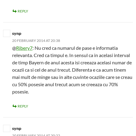
REPLY
synp
20 FEBRUARY 2014 AT 20:38
@
Ribery7
: Nu cred ca numarul de pase e informatia
relevanta. Cred ca timpul e. In sensul ca in acelasi interval
de timp Bayern de anul acesta isi creeaza acelasi numar de
ocazii ca si cel de anul trecut. Diferenta e ca acum tinem
mai mult de minge sau in alte cuvinte ocaziile care se creau
cu 50% posesie anul trecut acum se creeaza cu 70%
posesie.
REPLY
synp
20 FEBRUARY 2014 AT 20:22