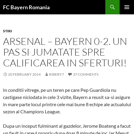
Skip
FC Bayern Romania
to
PRIMAR
content
MENU
STIRI
ARSENAL – BAYERN 0-2. UN
PAS SI JUMATATE SPRE
CALIFICAREA IN SFERTURI!
20 FEBRUARY 2014
RIBERY7
37 COMMENTS
In conditii vitrege, pe un teren pe care Pep Guardiola nu
castigase niciodata in cele 3 vizite, Bayern a reusit sa-si asigure
in mare parte locul printre cele mai bune 8 echipe ale actualului
sezon al Champions League.
Dupa un inceput fulminant al gazdelor, Jerome Boateng a facut
un fault in careul propriu dupa doar 8 minute de joc, iar Mesut