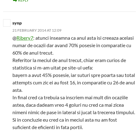
REPLY
synp
21 FEBRUARY 2014 AT 12:09
@
Ribery7
: atunci inseamna ca anul asta isi creeaza acelasi
numar de ocazii dar avand 70% posesie in comparatie cu
60% de anul trecut.
Referitor la meciul de anul trecut, chiar eram curios de
statistica si m-am uitat pe site-ul uefa:
bayern a avut 45% posesie, iar suturi spre poarta sau total
attempts cum zic ei au fost 16, in comparatie cu 26 de anul
asta.
In final cred ca trebuia sa inscriem mai mult din ocaziile
astea, daca dadeam vreo 4 goluri nu cred ca mai zicea
nimeni nimic de pase in lateral si jucat la trecerea timpului.
Si in concluzie eu cred ca in meciul asta nu am fost
suficient de eficienti in fata portii.