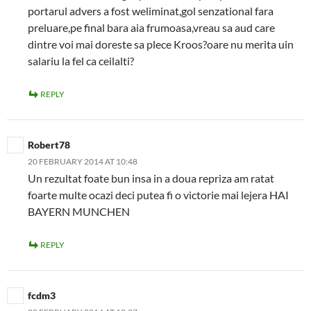
portarul advers a fost weliminat,gol senzational fara
preluare,pe final bara aia frumoasa,vreau sa aud care
dintre voi mai doreste sa plece Kroos?oare nu merita uin
salariu la fel ca ceilalti?
REPLY
Robert78
20 FEBRUARY 2014 AT 10:48
Un rezultat foate bun insa in a doua repriza am ratat
foarte multe ocazi deci putea fi o victorie mai lejera HAI
BAYERN MUNCHEN
REPLY
fcdm3