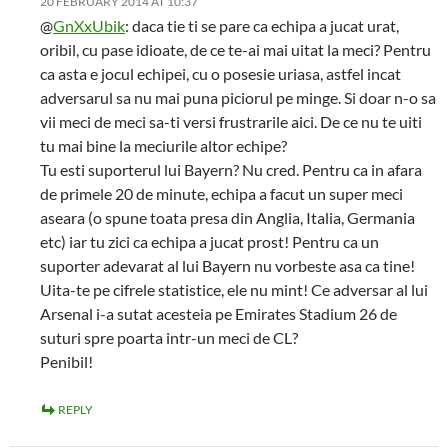
20 FEBRUARY 2014 AT 10:37
@
GnXxUbik
: daca tie ti se pare ca echipa a jucat urat,
oribil, cu pase idioate, de ce te-ai mai uitat la meci? Pentru
ca asta e jocul echipei, cu o posesie uriasa, astfel incat
adversarul sa nu mai puna piciorul pe minge. Si doar n-o sa
vii meci de meci sa-ti versi frustrarile aici. De ce nu te uiti
tu mai bine la meciurile altor echipe?
Tu esti suporterul lui Bayern? Nu cred. Pentru ca in afara
de primele 20 de minute, echipa a facut un super meci
aseara (o spune toata presa din Anglia, Italia, Germania
etc) iar tu zici ca echipa a jucat prost! Pentru ca un
suporter adevarat al lui Bayern nu vorbeste asa ca tine!
Uita-te pe cifrele statistice, ele nu mint! Ce adversar al lui
Arsenal i-a sutat acesteia pe Emirates Stadium 26 de
suturi spre poarta intr-un meci de CL?
Penibil!
REPLY