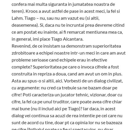
confera mai multa siguranta in jumatatea noastra de
teren). Kroos a avut astfel de pase in acest meci, la fel si
Lahm. Tiago – nu, sau nu am vazut eu (si altii,
deasemenea). Si, daca nu te incruntai prea devreme citind
ce am postat eu inainte, ai fi remarcat mentiunea mea ca,
in general, imi place Tiago Alcantara.
Revenind, de ce insistam sa demonstram superioritatea
zdrobitoare a echipei noastre intr-un meci in care am avut
probleme serioase cand echipele erau in efective
complete? Superioritatea pe care o invoca cifrele a fost
construita in repriza a doua, cand am avut un om in plus.
Asta au spus-o si altii, aici. Vorbesti de un dialog civilizat,
cu argumente: nu cred ca trebuie sa ne bazam doar pe
cifre! Poti caracteriza un jucator tehnic, vizionar, doar cu
cifre, la fel ca pe unul truditor, care poate avea cifre chiar
mai bune (nu il includ aici pe Tiago)? Iar daca, in acest
dialog vei continua sa acuzi de rea intentie pe cei care nu
sunt de acord cu tine, doar pt ca opinia lor nu se bazeaza
pe cifre (fotbalul poate sa fie si spectaculos, nu doar