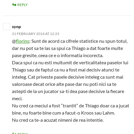
REPLY
synp
21 FEBRUARY 2014 AT 12:23
@
florins
: Sunt de acord ca cifrele statistice nu spun totul,
dar nu pot sa te las sa spui ca Thiago a dat foarte multe
pase gresite, ceea ce e o informatia incorecta.
Daca spui ca nu esti multumit de verticalitatea paselor lui
Thiago sau de faptul ca nu a fost mai decisiv atunci te
inteleg. Cat priveste pasele decisive inteleg ca sunt mai
valoroase decat orice alte pase dar nu poti nici sa te
astepti de la un jucator sa-ti dea pase decisive la fiecare
meci.
Nu cred ca meciul a fost “trantit” de Thiago doar ca a jucat
bine, nu foarte bine cum a facut-o Kroos sau Lahm.
Nu cred ca te-a acuzat nimeni de rea intentie.