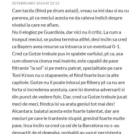
20 FEBRUARY 2014 AT 22:13
Cam tarziu (fiind pe drum astazi), vreau sa imi dau si eu cu
parerea, pt ca meciul acesta ne da cateva indicii despre
nivelul la care ne aflam.
Nu il elogiez pe Guardiola, dar nici nu il critic. La cum a
inceput meciul, se putea termina altfel, desi inclin sa cred
ca Bayern avea resurse sa intoarca si un eventual 0-1.
Cred ca Gotze trebuie pus in spatele varfului, pt ca, asa
cum observa cineva mai inainte, este capabil de pase
filtrante “la sol” si pe metru patrat, specialitate pe care
Toni Kroos nu o stapaneste, el fiind foarte bun la alte
capitole. Gotze nu il poate inlocui pe Ribery pt ca nu are
forta si increderea acestuia, care isi domina adversarii si
din punct de vedere fizic. Dar, cred ca Gotze trebuie jucat
meci de meci, fiindca isi va arata geniul tot mai des!
Alcantara: baiatul acesta este foarte talentat, dar are
meciuri pe care le tranteste stupid, gresind foarte multe
pase. Inca inclin sa cred ca cei de la Barcelona nu s-au
despartit de el degeaba, probabil au vazut persistenta