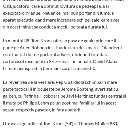
Ozil, jucatorul care a obtinut lovitura de pedeapsa, a si
executat-o. Manuel Neuer, cel mai bun portar din lume, a
aparat executia, dand mare incredere echipei sale, care avea
din acest minut sa conduca meciul pe toata durata lui.
In minutul 38, Toni Kroos ofera o pasa de geniu prin care il
pune pe Arjen Robben in situatie clara de a marca. Olandezul
este faultat dur de portarul advers, obtinand totodata
cartonasul rosu pentru Szczesny si un penalti. David Alaba
trimite neinspirat in bara iar scorul ramane 0-0.
La revenirea de la vestiare, Pep Guardiola schimba in mare
parte tactica: il inlocuieste pe Jerome Boateng, avertizat cu
galben, cu Rafinha, il coboara pe Javi Martinez fundas central si
il muta pe Philipp Lahm pe un post mai familiar lui in acest
sezon, respectiv pasator, in fata apararii.
Urmeaza golurile lui Toni Kroos(54′) si Thomas Muller(88′),