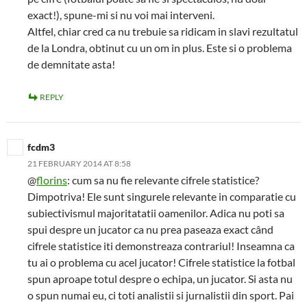
exact!), spune-mi si nu voi mai interveni.
Altfel, chiar cred ca nu trebuie sa ridicam in slavi rezultatul
de la Londra, obtinut cu un om in plus. Este si o problema
de demnitate asta!
REPLY
fcdm3
21 FEBRUARY 2014 AT 8:58
@
florins
: cum sa nu fie relevante cifrele statistice?
Dimpotriva! Ele sunt singurele relevante in comparatie cu
subiectivismul majoritatatii oamenilor. Adica nu poti sa
spui despre un jucator ca nu prea paseaza exact când
cifrele statistice iti demonstreaza contrariul! Inseamna ca
tu ai o problema cu acel jucator! Cifrele statistice la fotbal
spun aproape totul despre o echipa, un jucator. Si asta nu
o spun numai eu, ci toti analistii si jurnalistii din sport. Pai