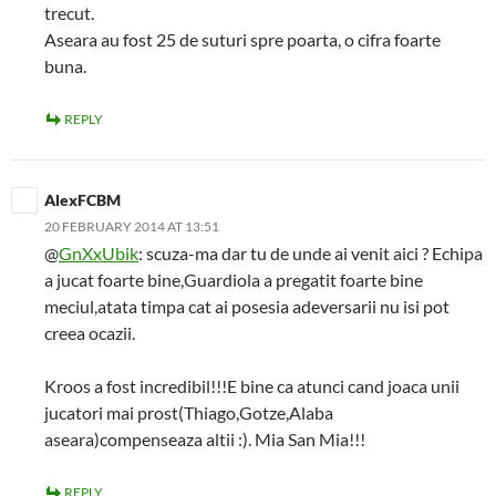
trecut.
Aseara au fost 25 de suturi spre poarta, o cifra foarte
buna.
REPLY
AlexFCBM
20 FEBRUARY 2014 AT 13:51
@
GnXxUbik
: scuza-ma dar tu de unde ai venit aici ? Echipa
a jucat foarte bine,Guardiola a pregatit foarte bine
meciul,atata timpa cat ai posesia adeversarii nu isi pot
creea ocazii.
Kroos a fost incredibil!!!E bine ca atunci cand joaca unii
jucatori mai prost(Thiago,Gotze,Alaba
aseara)compenseaza altii :). Mia San Mia!!!
REPLY