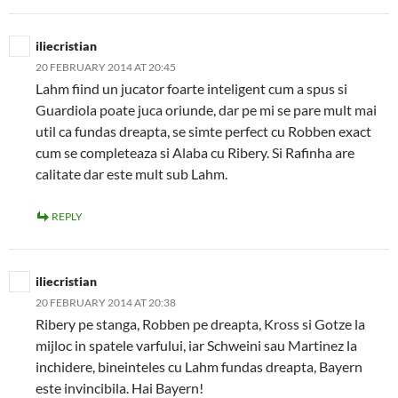
iliecristian
20 FEBRUARY 2014 AT 20:45
Lahm fiind un jucator foarte inteligent cum a spus si
Guardiola poate juca oriunde, dar pe mi se pare mult mai
util ca fundas dreapta, se simte perfect cu Robben exact
cum se completeaza si Alaba cu Ribery. Si Rafinha are
calitate dar este mult sub Lahm.
REPLY
iliecristian
20 FEBRUARY 2014 AT 20:38
Ribery pe stanga, Robben pe dreapta, Kross si Gotze la
mijloc in spatele varfului, iar Schweini sau Martinez la
inchidere, bineinteles cu Lahm fundas dreapta, Bayern
este invincibila. Hai Bayern!