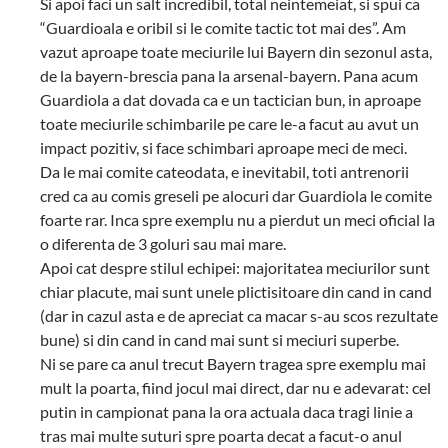
Si apoi faci un salt incredibil, total neintemeiat, si spui ca
“Guardioala e oribil si le comite tactic tot mai des”. Am
vazut aproape toate meciurile lui Bayern din sezonul asta,
de la bayern-brescia pana la arsenal-bayern. Pana acum
Guardiola a dat dovada ca e un tactician bun, in aproape
toate meciurile schimbarile pe care le-a facut au avut un
impact pozitiv, si face schimbari aproape meci de meci.
Da le mai comite cateodata, e inevitabil, toti antrenorii
cred ca au comis greseli pe alocuri dar Guardiola le comite
foarte rar. Inca spre exemplu nu a pierdut un meci oficial la
o diferenta de 3 goluri sau mai mare.
Apoi cat despre stilul echipei: majoritatea meciurilor sunt
chiar placute, mai sunt unele plictisitoare din cand in cand
(dar in cazul asta e de apreciat ca macar s-au scos rezultate
bune) si din cand in cand mai sunt si meciuri superbe.
Ni se pare ca anul trecut Bayern tragea spre exemplu mai
mult la poarta, fiind jocul mai direct, dar nu e adevarat: cel
putin in campionat pana la ora actuala daca tragi linie a
tras mai multe suturi spre poarta decat a facut-o anul