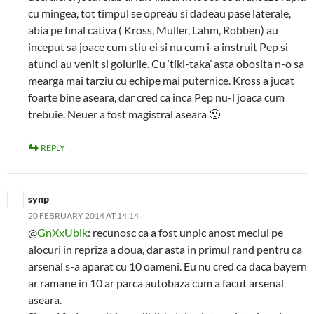
cu mingea, tot timpul se opreau si dadeau pase laterale,
abia pe final cativa ( Kross, Muller, Lahm, Robben) au
inceput sa joace cum stiu ei si nu cum i-a instruit Pep si
atunci au venit si golurile. Cu ‘tiki-taka’ asta obosita n-o sa
mearga mai tarziu cu echipe mai puternice. Kross a jucat
foarte bine aseara, dar cred ca inca Pep nu-l joaca cum
trebuie. Neuer a fost magistral aseara 🙂
REPLY
synp
20 FEBRUARY 2014 AT 14:14
@
GnXxUbik
: recunosc ca a fost unpic anost meciul pe
alocuri in repriza a doua, dar asta in primul rand pentru ca
arsenal s-a aparat cu 10 oameni. Eu nu cred ca daca bayern
ar ramane in 10 ar parca autobaza cum a facut arsenal
aseara.