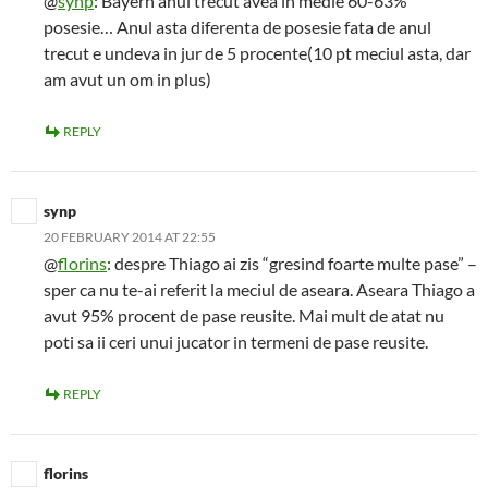
@
synp
: Bayern anul trecut avea in medie 60-63%
posesie… Anul asta diferenta de posesie fata de anul
trecut e undeva in jur de 5 procente(10 pt meciul asta, dar
am avut un om in plus)
REPLY
synp
20 FEBRUARY 2014 AT 22:55
@
florins
: despre Thiago ai zis “gresind foarte multe pase” –
sper ca nu te-ai referit la meciul de aseara. Aseara Thiago a
avut 95% procent de pase reusite. Mai mult de atat nu
poti sa ii ceri unui jucator in termeni de pase reusite.
REPLY
florins