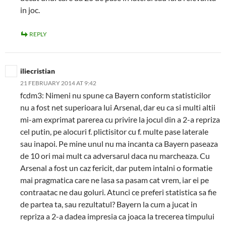
in joc.
REPLY
iliecristian
21 FEBRUARY 2014 AT 9:42
fcdm3: Nimeni nu spune ca Bayern conform statisticilor
nu a fost net superioara lui Arsenal, dar eu ca si multi altii
mi-am exprimat parerea cu privire la jocul din a 2-a repriza
cel putin, pe alocuri f. plictisitor cu f. multe pase laterale
sau inapoi. Pe mine unul nu ma incanta ca Bayern paseaza
de 10 ori mai mult ca adversarul daca nu marcheaza. Cu
Arsenal a fost un caz fericit, dar putem intalni o formatie
mai pragmatica care ne lasa sa pasam cat vrem, iar ei pe
contraatac ne dau goluri. Atunci ce preferi statistica sa fie
de partea ta, sau rezultatul? Bayern la cum a jucat in
repriza a 2-a dadea impresia ca joaca la trecerea timpului