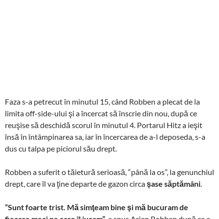
Faza s-a petrecut în minutul 15, când Robben a plecat de la
limita off-side-ului şi a încercat să înscrie din nou, după ce
reuşise să deschidă scorul în minutul 4. Portarul Hitz a ieşit
însă în întâmpinarea sa, iar în încercarea de a-l deposeda, s-a
dus cu talpa pe piciorul său drept.
Robben a suferit o tăietură serioasă, “până la os”, la genunchiul
drept, care îl va ţine departe de gazon circa
şase săptămâni
.
“Sunt foarte trist. Mă simţeam bine şi mă bucuram de
fiecare meci pe care îl jucam”
, a spus Arjen Robben după ce a