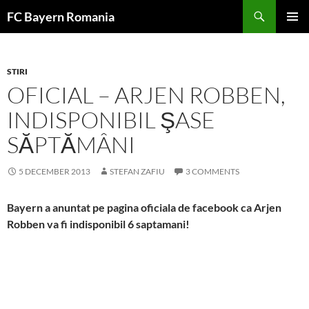
Skip
FC Bayern Romania
to
PRIMAR
content
MENU
STIRI
OFICIAL – ARJEN ROBBEN,
INDISPONIBIL ŞASE
SĂPTĂMÂNI
5 DECEMBER 2013
STEFAN ZAFIU
3 COMMENTS
Bayern a anuntat pe pagina oficiala de facebook ca Arjen
Robben va fi indisponibil 6 saptamani!