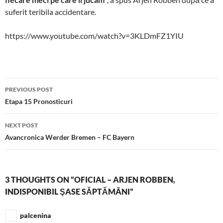
suferit teribila accidentare.
https://www.youtube.com/watch?v=3KLDmFZ1YIU
Post
PREVIOUS POST
navigation
Etapa 15 Pronosticuri
NEXT POST
Avancronica Werder Bremen – FC Bayern
3 THOUGHTS ON “OFICIAL – ARJEN ROBBEN,
INDISPONIBIL ŞASE SĂPTĂMÂNI”
palcenina